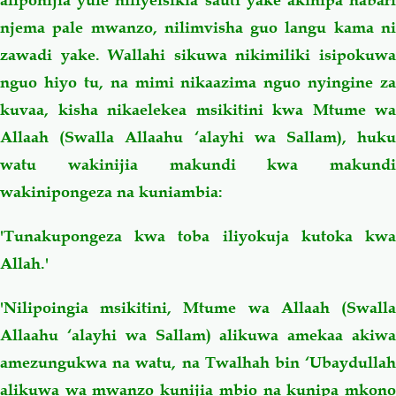
njema pale mwanzo, nilimvisha guo langu kama ni
zawadi yake. Wallahi sikuwa nikimiliki isipokuwa
nguo hiyo tu, na mimi nikaazima nguo nyingine za
kuvaa, kisha nikaelekea msikitini kwa Mtume wa
Allaah (Swalla Allaahu ‘alayhi wa Sallam), huku
watu wakinijia makundi kwa makundi
wakinipongeza na kuniambia:
'Tunakupongeza kwa toba iliyokuja kutoka kwa
Allah.'
'Nilipoingia msikitini, Mtume wa Allaah (Swalla
Allaahu ‘alayhi wa Sallam) alikuwa amekaa akiwa
amezungukwa na watu, na Twalhah bin ‘Ubaydullah
alikuwa wa mwanzo kunijia mbio na kunipa mkono