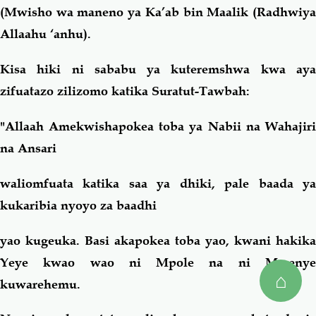
(Mwisho wa maneno ya Ka’ab bin Maalik (Radhwiya
Allaahu ‘anhu).
Kisa hiki ni sababu ya kuteremshwa kwa aya
zifuatazo zilizomo katika Suratut-Tawbah:
"Allaah Amekwishapokea toba ya Nabii na Wahajiri
na Ansari
waliomfuata katika saa ya dhiki, pale baada ya
kukaribia nyoyo za baadhi
yao kugeuka. Basi akapokea toba yao, kwani hakika
Yeye kwao wao ni Mpole na ni Mwenye
⌂
kuwarehemu.