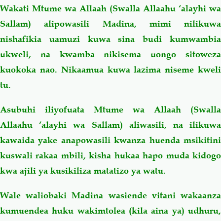
Wakati Mtume wa Allaah (Swalla Allaahu ‘alayhi wa
Sallam) alipowasili Madina, mimi nilikuwa
nishafikia uamuzi kuwa sina budi kumwambia
ukweli, na kwamba nikisema uongo sitoweza
kuokoka nao. Nikaamua kuwa lazima niseme kweli
tu.
Asubuhi iliyofuata Mtume wa Allaah (Swalla
Allaahu ‘alayhi wa Sallam) aliwasili, na ilikuwa
kawaida yake anapowasili kwanza huenda msikitini
kuswali rakaa mbili, kisha hukaa hapo muda kidogo
kwa ajili ya kusikiliza matatizo ya watu.
Wale waliobaki Madina wasiende vitani wakaanza
kumuendea huku wakimtolea (kila aina ya) udhuru,