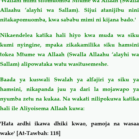
'Wallahi mimi sitomuomba Mtume wa Allaah (Swalla
Allaahu ‘alayhi wa Sallam). Sijui atanijibu nini
nitakapomuomba, kwa sababu mimi ni kijana bado.'
Nikaendelea katika hali hiyo kwa muda wa siku
kumi nyingine, mpaka zikakamilika siku hamsini
tokea Mtume wa Allaah (Swalla Allaahu ‘alayhi wa
Sallam) alipowataka watu wasitusemeshe.
Baada ya kuswali Swalah ya alfajiri ya siku ya
hamsini, nikapanda juu ya dari la mojawapo ya
nyumba zetu na kukaa. Na wakati nilipokuwa katika
hali ile Aliyoisema Allaah kuwa:
'Hata ardhi ikawa dhiki kwao, pamoja na wasaa
wake'
[At-Tawbah: 118]