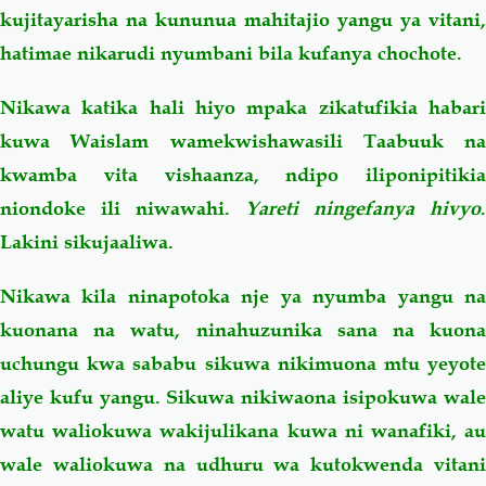
kujitayarisha na kununua mahitajio yangu ya vitani,
hatimae nikarudi nyumbani bila kufanya chochote.
Nikawa katika hali hiyo mpaka zikatufikia habari
kuwa Waislam wamekwishawasili Taabuuk na
kwamba vita vishaanza, ndipo iliponipitikia
niondoke ili niwawahi.
Yareti ningefanya hivyo
.
Lakini sikujaaliwa.
Nikawa kila ninapotoka nje ya nyumba yangu na
kuonana na watu, ninahuzunika sana na kuona
uchungu kwa sababu sikuwa nikimuona mtu yeyote
aliye kufu yangu. Sikuwa nikiwaona isipokuwa wale
watu waliokuwa wakijulikana kuwa ni wanafiki, au
wale waliokuwa na udhuru wa kutokwenda vitani