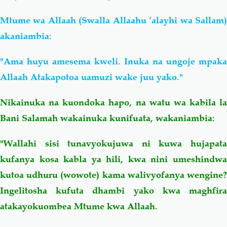
Mtume wa Allaah (Swalla Allaahu ‘alayhi wa Sallam)
akaniambia:
"Ama huyu amesema kweli. Inuka na ungoje mpaka
Allaah Atakapotoa uamuzi wake juu yako."
Nikainuka na kuondoka hapo, na watu wa kabila la
Bani Salamah wakainuka kunifuata, wakaniambia:
"Wallahi sisi tunavyokujuwa ni kuwa hujapata
kufanya kosa kabla ya hili, kwa nini umeshindwa
kutoa udhuru (wowote) kama walivyofanya wengine?
Ingelitosha kufuta dhambi yako kwa maghfira
atakayokuombea Mtume kwa Allaah.