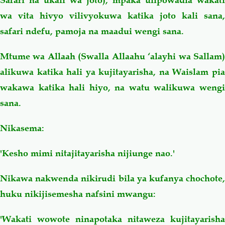
Safari na ukali wa joto), mpaka ulipowadia wakati
wa vita hivyo vilivyokuwa katika joto kali sana,
safari ndefu, pamoja na maadui wengi sana.
Mtume wa Allaah (Swalla Allaahu ‘alayhi wa Sallam)
alikuwa katika hali ya kujitayarisha, na Waislam pia
wakawa katika hali hiyo, na watu walikuwa wengi
sana.
Nikasema:
'Kesho mimi nitajitayarisha nijiunge nao.'
Nikawa nakwenda nikirudi bila ya kufanya chochote,
huku nikijisemesha nafsini mwangu:
'Wakati wowote ninapotaka nitaweza kujitayarisha