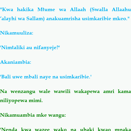
"Kwa hakika Mtume wa Allaah (Swalla Allaahu
‘alayhi wa Sallam) anakuamrisha usimkaribie mkeo."
Nikamuuliza:
'Nimtaliki au nifanyeje?'
Akaniambia:
'Bali uwe mbali naye na usimkaribie.'
Na wenzangu wale wawili wakapewa amri kama
niliyopewa mimi.
Nikamuambia mke wangu:
'Nenda kwa wazee wako na ubaki kwao mpaka