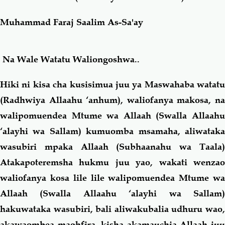
Muhammad Faraj Saalim As-Sa'ay
Salaf Wa Ummah
Firaq-Makundi
Fiqh-Ibaadah
Duaa-Adhkaar
Na Wale Watatu Waliongoshwa..
Hiki ni kisa cha kusisimua juu ya Maswahaba watatu
Fataawa Za Ulamaa
Kauli Za Salaf
(Radhwiya Allaahu ‘anhum), waliofanya makosa, na
walipomuendea Mtume wa Allaah (Swalla Allaahu
Akhlaaq-Aadaab
Raqaaiq
‘alayhi wa Sallam) kumuomba msamaha, aliwataka
Familia-Jamii
Maswali-Majibu
wasubiri mpaka Allaah (Subhaanahu wa Taala)
Atakapoteremsha hukmu juu yao, wakati wenzao
Chemsha Bongo
Vitabu
waliofanya kosa lile lile walipomuendea Mtume wa
Allaah (Swalla Allaahu ‘alayhi wa Sallam)
Mapishi
hakuwataka wasubiri, bali aliwakubalia udhuru wao,
akawaombea maghfira, kisha akamauchia Allaah juu