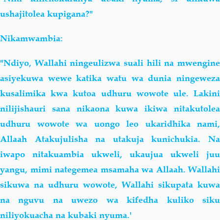
ushajitolea kupigana?"
Nikamwambia:
"Ndiyo, Wallahi ningeulizwa suali hili na mwengine
asiyekuwa wewe katika watu wa dunia ningeweza
kusalimika kwa kutoa udhuru wowote ule. Lakini
nilijishauri sana nikaona kuwa ikiwa nitakutolea
udhuru wowote wa uongo leo ukaridhika nami,
Allaah Atakujulisha na utakuja kunichukia. Na
iwapo nitakuambia ukweli, ukaujua ukweli juu
yangu, mimi nategemea msamaha wa Allaah. Wallahi
sikuwa na udhuru wowote, Wallahi sikupata kuwa
na nguvu na uwezo wa kifedha kuliko siku
niliyokuacha na kubaki nyuma.'