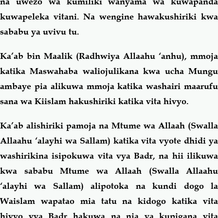
na uwezo wa kumiliki wanyama wa kuwapanda
kuwapeleka vitani. Na wengine hawakushiriki kwa
sababu ya uvivu tu.
Ka’ab bin Maalik (Radhwiya Allaahu ‘anhu), mmoja
katika Maswahaba waliojulikana kwa ucha Mungu
ambaye pia alikuwa mmoja katika washairi maarufu
sana wa Kiislam hakushiriki katika vita hivyo.
Ka’ab alishiriki pamoja na Mtume wa Allaah (Swalla
Allaahu ‘alayhi wa Sallam) katika vita vyote dhidi ya
washirikina isipokuwa vita vya Badr, na hii ilikuwa
kwa sababu Mtume wa Allaah (Swalla Allaahu
‘alayhi wa Sallam) alipotoka na kundi dogo la
Waislam wapatao mia tatu na kidogo katika vita
hivyo vya Badr hakuwa na nia ya kupigana vita