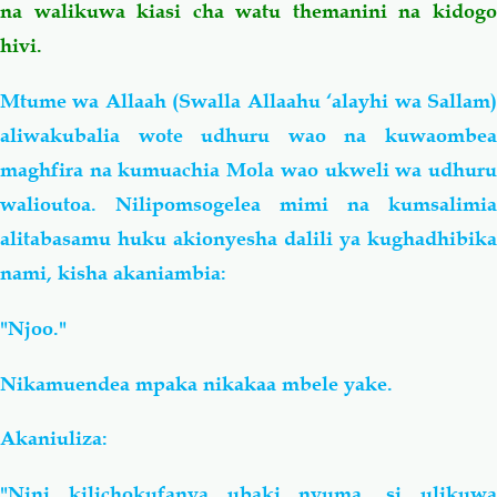
na walikuwa kiasi cha watu themanini na kidogo
hivi.
Mtume wa Allaah (Swalla Allaahu ‘alayhi wa Sallam)
aliwakubalia wote udhuru wao na kuwaombea
maghfira na kumuachia Mola wao ukweli wa udhuru
walioutoa. Nilipomsogelea mimi na kumsalimia
alitabasamu huku akionyesha dalili ya kughadhibika
nami, kisha akaniambia:
"Njoo."
Nikamuendea mpaka nikakaa mbele yake.
Akaniuliza:
"Nini kilichokufanya ubaki nyuma, si ulikuwa