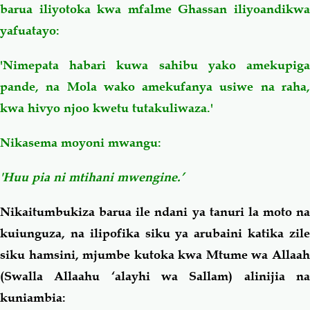
barua iliyotoka kwa mfalme Ghassan iliyoandikwa
yafuatayo:
'Nimepata habari kuwa sahibu yako amekupiga
pande, na Mola wako amekufanya usiwe na raha,
kwa hivyo njoo kwetu tutakuliwaza.'
Nikasema moyoni mwangu:
'Huu pia ni mtihani mwengine.’
Nikaitumbukiza barua ile ndani ya tanuri la moto na
kuiunguza, na ilipofika siku ya arubaini katika zile
siku hamsini, mjumbe kutoka kwa Mtume wa Allaah
(Swalla Allaahu ‘alayhi wa Sallam) alinijia na
kuniambia: