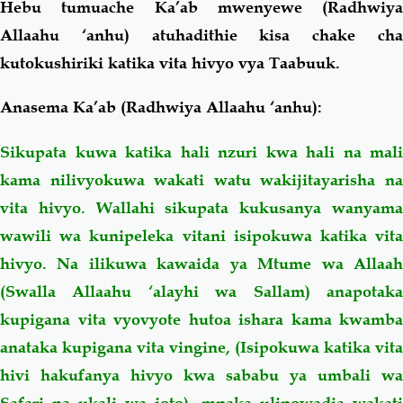
Hebu tumuache Ka’ab mwenyewe (Radhwiya
Allaahu ‘anhu) atuhadithie kisa chake cha
kutokushiriki katika vita hivyo vya Taabuuk.
Anasema Ka’ab (Radhwiya Allaahu ‘anhu):
Sikupata kuwa katika hali nzuri kwa hali na mali
kama nilivyokuwa wakati watu wakijitayarisha na
vita hivyo. Wallahi sikupata kukusanya wanyama
wawili wa kunipeleka vitani isipokuwa katika vita
hivyo. Na ilikuwa kawaida ya Mtume wa Allaah
(Swalla Allaahu ‘alayhi wa Sallam) anapotaka
kupigana vita vyovyote hutoa ishara kama kwamba
anataka kupigana vita vingine, (Isipokuwa katika vita
hivi hakufanya hivyo kwa sababu ya umbali wa