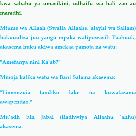
kwa sababu ya umasikini, udhaifu wa hali zao au
maradhi.
Mtume wa Allaah (Swalla Allaahu ‘alayhi wa Sallam)
hakuuuliza juu yangu mpaka walipowasili Taabuuk,
akasema huku akiwa amekaa pamoja na watu:
"Amefanya nini Ka’ab?"
Mmoja katika watu wa Bani Salama akasema:
"Limemzuia tandiko lake na kuwatazama
awapendao."
Mu’adh bin Jabal (Radhwiya Allaahu ‘anhu)
akasema: