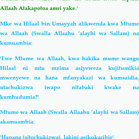
Allaah Atakapotoa amri yake
.'
Mke wa Hilaal bin Umayyah alikwenda kwa Mtume
wa Allaah (Swalla Allaahu ‘alayhi wa Sallam) na
kumuambia:
'Ewe Mtume wa Allaah, kwa hakika mume wangu
Hilaal ni mtu mzima asiyeweza kujitumikia
mwenyewe na hana mfanyakazi wa kumsaidia,
utachukizwa iwapo nitabaki kwake na
kumhudumia?'
Mtume wa Allaah (Swalla Allaahu ‘alayhi wa Sallam)
akamuambia:
'Hapana (sitochukizwa), lakini asikukaribie'.