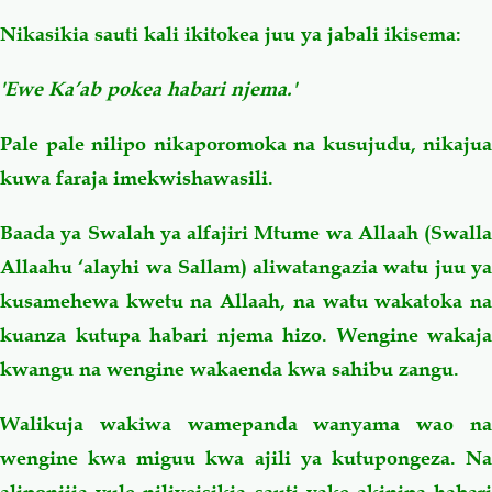
Nikasikia sauti kali ikitokea juu ya jabali ikisema:
'Ewe Ka’ab pokea habari njema.'
Pale pale nilipo nikaporomoka na kusujudu, nikajua
kuwa faraja imekwishawasili.
Baada ya Swalah ya alfajiri Mtume wa Allaah (Swalla
Allaahu ‘alayhi wa Sallam) aliwatangazia watu juu ya
kusamehewa kwetu na Allaah, na watu wakatoka na
kuanza kutupa habari njema hizo. Wengine wakaja
kwangu na wengine wakaenda kwa sahibu zangu.
Walikuja wakiwa wamepanda wanyama wao na
wengine kwa miguu kwa ajili ya kutupongeza. Na
aliponijia yule niliyeisikia sauti yake akinipa habari