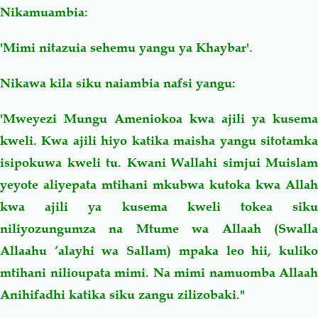
Nikamuambia:
'Mimi nitazuia sehemu yangu ya Khaybar'.
Nikawa kila siku naiambia nafsi yangu:
'Mweyezi Mungu Ameniokoa kwa ajili ya kusema
kweli. Kwa ajili hiyo katika maisha yangu sitotamka
isipokuwa kweli tu. Kwani Wallahi simjui Muislam
yeyote aliyepata mtihani mkubwa kutoka kwa Allah
kwa ajili ya kusema kweli tokea siku
niliyozungumza na Mtume wa Allaah (Swalla
Allaahu ‘alayhi wa Sallam) mpaka leo hii, kuliko
mtihani nilioupata mimi. Na mimi namuomba Allaah
Anihifadhi katika siku zangu zilizobaki."