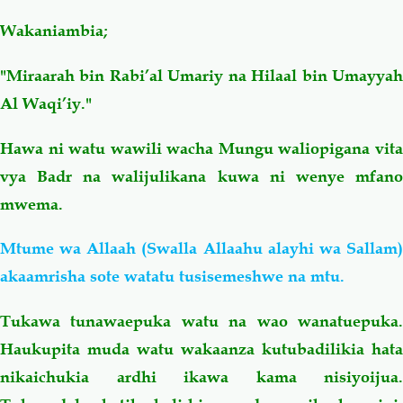
Wakaniambia;
"Miraarah bin Rabi’al Umariy na Hilaal bin Umayyah
Al Waqi’iy."
Hawa ni watu wawili wacha Mungu waliopigana vita
vya Badr na walijulikana kuwa ni wenye mfano
mwema.
Mtume wa Allaah (Swalla Allaahu alayhi wa Sallam)
akaamrisha sote watatu tusisemeshwe na mtu.
Tukawa tunawaepuka watu na wao wanatuepuka.
Haukupita muda watu wakaanza kutubadilikia hata
nikaichukia ardhi ikawa kama nisiyoijua.