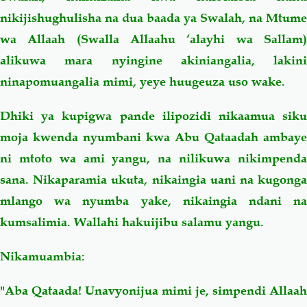
nikijishughulisha na dua baada ya Swalah, na Mtume
wa Allaah (Swalla Allaahu ‘alayhi wa Sallam)
alikuwa mara nyingine akiniangalia, lakini
ninapomuangalia mimi, yeye huugeuza uso wake.
Dhiki ya kupigwa pande ilipozidi nikaamua siku
moja kwenda nyumbani kwa Abu Qataadah ambaye
ni mtoto wa ami yangu, na nilikuwa nikimpenda
sana. Nikaparamia ukuta, nikaingia uani na kugonga
mlango wa nyumba yake, nikaingia ndani na
kumsalimia. Wallahi hakuijibu salamu yangu.
Nikamuambia:
"Aba Qataada! Unavyonijua mimi je, simpendi Allaah