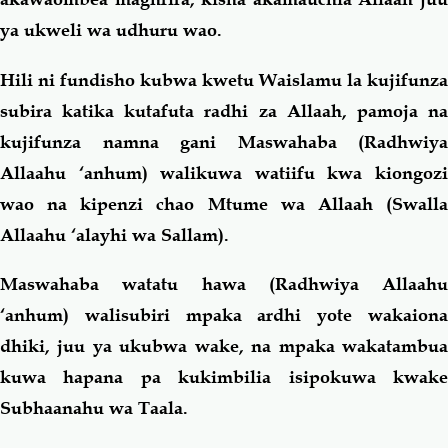
ya ukweli wa udhuru wao.
Hili ni fundisho kubwa kwetu Waislamu la kujifunza
subira katika kutafuta radhi za Allaah, pamoja na
kujifunza namna gani Maswahaba (Radhwiya
Allaahu ‘anhum) walikuwa watiifu kwa kiongozi
wao na kipenzi chao Mtume wa Allaah (Swalla
Allaahu ‘alayhi wa Sallam).
Maswahaba watatu hawa (Radhwiya Allaahu
‘anhum) walisubiri mpaka ardhi yote wakaiona
dhiki, juu ya ukubwa wake, na mpaka wakatambua
kuwa hapana pa kukimbilia isipokuwa kwake
Subhaanahu wa Taala.