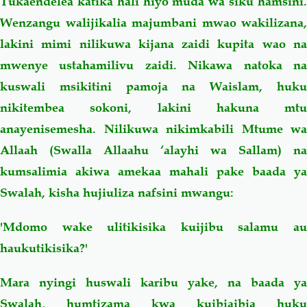
Tukaendelea katika hali hiyo muda wa siku hamsini.
Wenzangu walijikalia majumbani mwao wakilizana,
lakini mimi nilikuwa kijana zaidi kupita wao na
mwenye ustahamilivu zaidi. Nikawa natoka na
kuswali msikitini pamoja na Waislam, huku
nikitembea sokoni, lakini hakuna mtu
anayenisemesha. Nilikuwa nikimkabili Mtume wa
Allaah (Swalla Allaahu ‘alayhi wa Sallam) na
kumsalimia akiwa amekaa mahali pake baada ya
Swalah, kisha hujiuliza nafsini mwangu:
'Mdomo wake ulitikisika kuijibu salamu au
haukutikisika?'
Mara nyingi huswali karibu yake, na baada ya
Swalah, humtizama kwa kuibiaibia huku