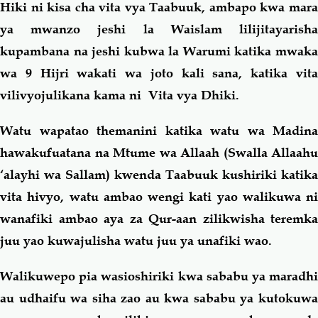
Hiki ni kisa cha vita vya Taabuuk, ambapo kwa mara
ya mwanzo jeshi la Waislam lilijitayarisha
kupambana na jeshi kubwa la Warumi katika mwaka
wa 9 Hijri wakati wa joto kali sana, katika vita
vilivyojulikana kama ni Vita vya Dhiki.
Watu wapatao themanini katika watu wa Madina
hawakufuatana na Mtume wa Allaah (Swalla Allaahu
‘alayhi wa Sallam) kwenda Taabuuk kushiriki katika
vita hivyo, watu ambao wengi kati yao walikuwa ni
wanafiki ambao aya za Qur-aan zilikwisha teremka
juu yao kuwajulisha watu juu ya unafiki wao.
Walikuwepo pia wasioshiriki kwa sababu ya maradhi
au udhaifu wa siha zao au kwa sababu ya kutokuwa