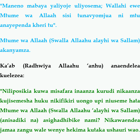
"Maneno mabaya yaliyoje uliyosema; Wallahi ewe
Mtume wa Allaah sisi tunavyomjua ni mtu
anayependa kheri tu".
Mtume wa Allaah (Swalla Allaahu alayhi wa Sallam)
akanyamza.
Ka’ab (Radhwiya Allaahu ‘anhu) anaendelea
kuelezea:
"Niliposikia kuwa misafara inaanza kurudi nikaanza
kujisemesha huku nikifikiri uongo upi niuseme hata
Mtume wa Allaah (Swalla Allaahu ‘alayhi wa Sallam)
(anisadiki na) asighadhibike nami? Nikawaendea
jamaa zangu wale wenye hekima kutaka ushauri wao.