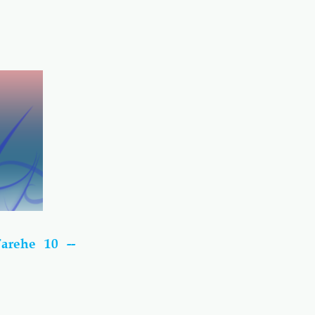
Tarehe 10
--