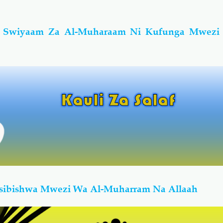
: Swiyaam Za Al-Muharaam Ni Kufunga Mwezi
asibishwa Mwezi Wa Al-Muharram Na Allaah