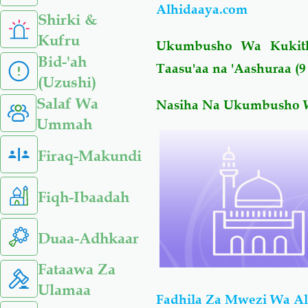
Alhidaaya.com
Shirki &
Kufru
Ukumbusho Wa Kukit
Bid-'ah
Taasu'aa na 'Aashuraa (
(Uzushi)
Salaf Wa
Nasiha Na Ukumbusho Wa
Ummah
Firaq-Makundi
Fiqh-Ibaadah
Duaa-Adhkaar
Fataawa Za
Ulamaa
Fadhila Za Mwezi Wa Al