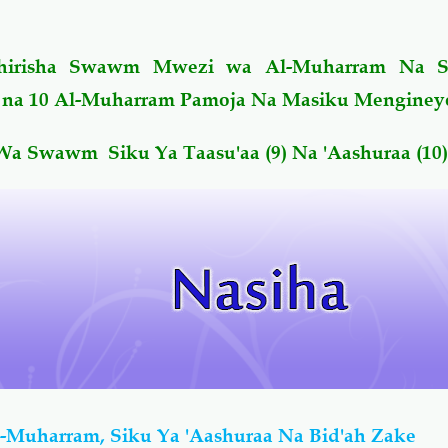
hirisha Swawm Mwezi wa Al-Muharram Na 
9 na 10 Al-Muharram
Pamoja Na Masiku Menginey
 Swawm Siku Ya Taasu'aa (9) Na 'Aashuraa (10
-Muharram, Siku Ya 'Aashuraa Na Bid'ah Zake