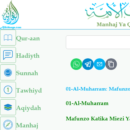
Skip
to
main
content
left
Qur-aan
Search
sidebar
menu
Hadiyth
Sunnah
01-Al-Muharram: Mafunzo 
Tawhiyd
01-Al-Muharram
Aqiydah
Mafunzo Katika Miezi Ya
Manhaj