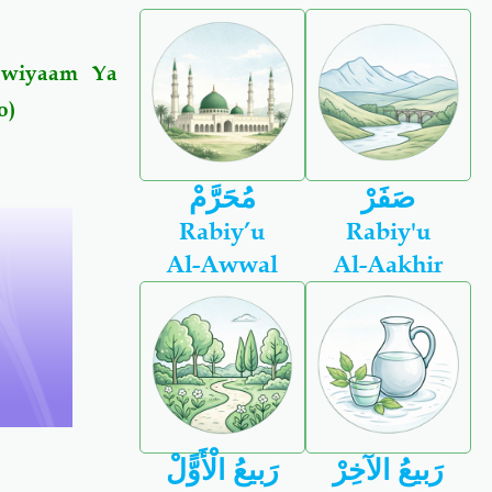
Swiyaam Ya
o
)
)
صَفَرْ
مُحَرَّمْ
Rabiy’u
Rabiy'u
Al-Awwal
Al-Aakhir
رَبيعُ الآخِرْ
رَبيعُ الْأَوًّلْ