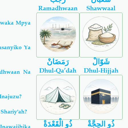
Ramadhwaan
Shawwaal
Mwaka Mpya
usanyiko Ya
شَوّالْ
رَمَضَانْ
Dhul-Qa’dah
Dhul-Hijjah
adhwaan Na
Inajuzu?
Shariy'ah?
ذُو الحِجَّةْ
ذُو الْقَعْدَةْ
 Inawajibika