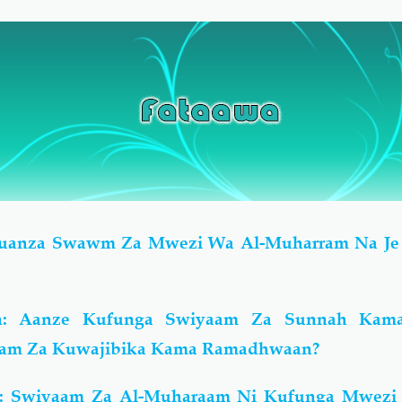
Huanza Swawm Za Mwezi Wa Al-Muharram Na Je
n: Aanze Kufunga Swiyaam Za Sunnah Kama
aam Za Kuwajibika Kama Ramadhwaan?
n: Swiyaam Za Al-Muharaam Ni Kufunga Mwezi