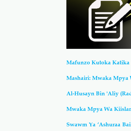
Mafunzo Kutoka Katika 
Mashairi: Mwaka Mpya 
Al-Husayn Bin 'Aliy (Ra
Mwaka Mpya Wa Kiisla
Swawm Ya ‘Ashuraa Ba