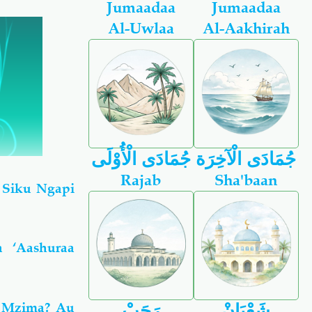
Jumaadaa
Jumaadaa
Al-Uwlaa
Al-Aakhirah
جُمَادَى الْآخِرَة
جُمَادَى الْأُوْلَى
Rajab
Sha'baan
 Siku Ngapi
 ‘Aashuraa
 Mzima? Au
شَعْبَانْ
رَجَبْ