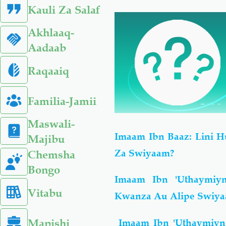
Kauli Za Salaf
Akhlaaq-
Aadaab
Raqaaiq
Familia-Jamii
Maswali-
Imaam Ibn Baaz: Lini 
Majibu
Za Swiyaam?
Chemsha
Bongo
Imaam Ibn 'Uthaymiy
Vitabu
Kwanza Au Alipe Swiy
Mapishi
Imaam Ibn 'Uthaymiy