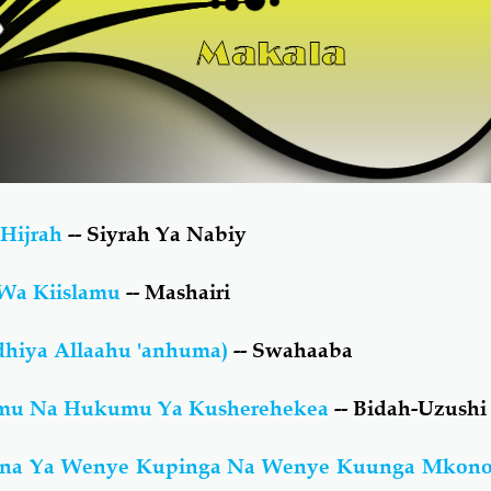
Hijrah
-- Siyrah Ya Nabiy
Wa Kiislamu
-- Mashairi
dhiya Allaahu 'anhuma)
-- Swahaaba
mu Na Hukumu Ya Kusherehekea
-- Bidah-Uzushi
ina Ya Wenye Kupinga Na Wenye Kuunga Mkon