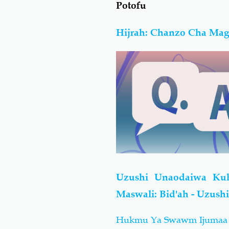
Potofu
Hijrah: Chanzo Cha Mag
Uzushi Unaodaiwa Ku
Maswali: Bid'ah - Uzush
Hukmu Ya Swawm Ijumaa Ik