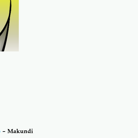
o
– Makundi