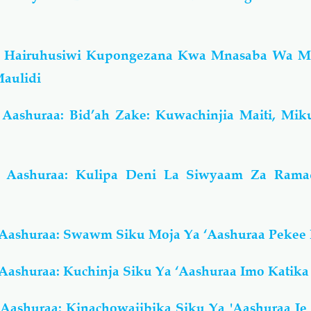
h: Hairuhusiwi Kupongezana Kwa Mnasaba Wa 
Maulidi
Aashuraa: Bid’ah Zake: Kuwachinjia Maiti, Mik
: Aashuraa: Kulipa Deni La Siwyaam Za Ram
Aashuraa: Swawm Siku Moja Ya ‘Aashuraa Pekee 
ashuraa: Kuchinja Siku Ya ‘Aashuraa Imo Katika 
Aashuraa: Kinachowajibika Siku Ya 'Aashuraa Je