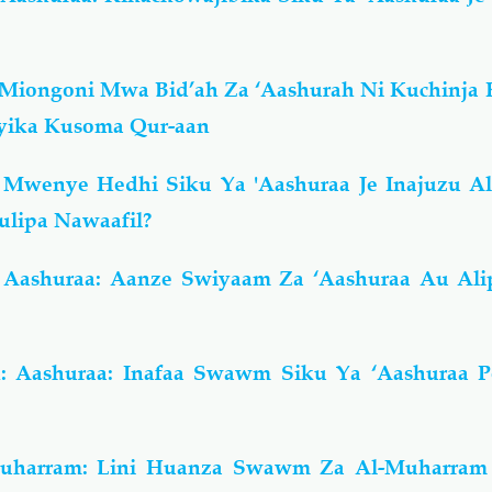
Miongoni Mwa Bid’ah Za ‘Aashurah Ni Kuchinja K
nyika Kusoma Qur-aan
 Mwenye Hedhi Siku Ya 'Aashuraa Je Inajuzu 
lipa Nawaafil?
 Aashuraa: Aanze Swiyaam Za ‘Aashuraa Au Al
: Aashuraa: Inafaa Swawm Siku Ya ‘Aashuraa 
Muharram: Lini Huanza Swawm Za Al-Muharram