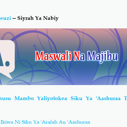
euzi
-- Siyrah Ya Nabiy
husu Mambo Yaliyotokea Siku Ya 'Aashuraa 
i
iwa Ni Siku Ya 'Arafah Au 'Aashuraa