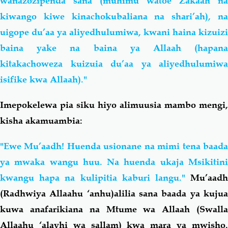
wanazozipenda sana (muhimu watoe Zakaah na
kiwango kiwe kinachokubaliana na shari’ah), na
uigope du’aa ya aliyedhulumiwa, kwani haina kizuizi
baina yake na baina ya Allaah (hapana
kitakachoweza kuizuia du’aa ya aliyedhulumiwa
isifike kwa Allaah)."
Imepokelewa pia siku hiyo alimuusia mambo mengi,
kisha akamuambia:
"Ewe Mu’aadh! Huenda usionane na mimi tena baada
ya mwaka wangu huu. Na huenda ukaja Msikitini
kwangu hapa na kulipitia kaburi langu."
Mu’aadh
(Radhwiya Allaahu ‘anhu)alilia sana baada ya kujua
kuwa anafarikiana na Mtume wa Allaah (Swalla
Allaahu ‘alayhi wa sallam) kwa mara ya mwisho.