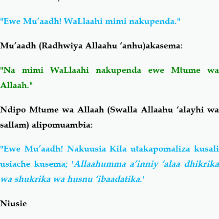
"Ewe Mu’aadh! WaLlaahi mimi nakupenda."
Mu’aadh (Radhwiya Allaahu ‘anhu)akasema:
"Na mimi WaLlaahi nakupenda ewe Mtume wa
Allaah."
Ndipo Mtume wa Allaah (Swalla Allaahu ‘alayhi wa
sallam) alipomuambia:
"Ewe Mu’aadh! Nakuusia Kila utakapomaliza kusali
usiache kusema; '
Allaahumma a’inniy ‘alaa dhikrik
wa shukrika wa husnu ‘ibaadatika
.'
Niusie