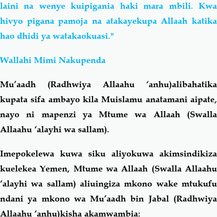
laini na wenye kuipigania haki mara mbili. Kwa
hivyo pigana pamoja na atakayekupa Allaah katika
hao dhidi ya watakaokuasi."
Wallahi Mimi Nakupenda
Mu’aadh (Radhwiya Allaahu ‘anhu)alibahatika
kupata sifa ambayo kila Muislamu anatamani aipate,
nayo ni mapenzi ya Mtume wa Allaah (Swalla
Allaahu ‘alayhi wa sallam).
Imepokelewa kuwa siku aliyokuwa akimsindikiza
kuelekea Yemen, Mtume wa Allaah (Swalla Allaahu
‘alayhi wa sallam) aliuingiza mkono wake mtukufu
ndani ya mkono wa Mu’aadh bin Jabal (Radhwiya
Allaahu ‘anhu)kisha akamwambia: