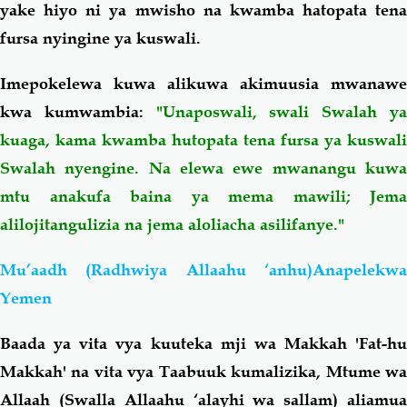
yake hiyo ni ya mwisho na kwamba hatopata tena
fursa nyingine ya kuswali.
Imepokelewa kuwa alikuwa akimuusia mwanawe
kwa kumwambia:
"Unaposwali, swali Swalah y
kuaga, kama kwamba hutopata tena fursa ya kuswali
Swalah nyengine. Na elewa ewe mwanangu kuwa
mtu anakufa baina ya mema mawili; Jema
alilojitangulizia na jema aloliacha asilifanye."
Mu’aadh (Radhwiya Allaahu ‘anhu)Anapelekwa
Yemen
Baada ya vita vya kuuteka mji wa Makkah 'Fat-hu
Makkah' na vita vya Taabuuk kumalizika, Mtume wa
Allaah (Swalla Allaahu ‘alayhi wa sallam) aliamua