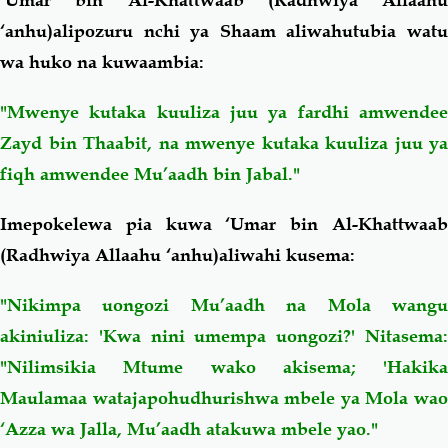
‘Umar bin Al-Khattwaab (Radhwiya Allaahu
‘anhu)alipozuru nchi ya Shaam aliwahutubia watu
wa huko na kuwaambia:
"Mwenye kutaka kuuliza juu ya fardhi amwendee
Zayd bin Thaabit, na mwenye kutaka kuuliza juu ya
fiqh amwendee Mu’aadh bin Jabal."
Imepokelewa pia kuwa ‘Umar bin Al-Khattwaab
(Radhwiya Allaahu ‘anhu)aliwahi kusema:
"Nikimpa uongozi Mu’aadh na Mola wangu
akiniuliza: 'Kwa nini umempa uongozi?' Nitasema:
"Nilimsikia Mtume wako akisema; 'Hakika
Maulamaa watajapohudhurishwa mbele ya Mola wao
‘Azza wa Jalla, Mu’aadh atakuwa mbele yao."