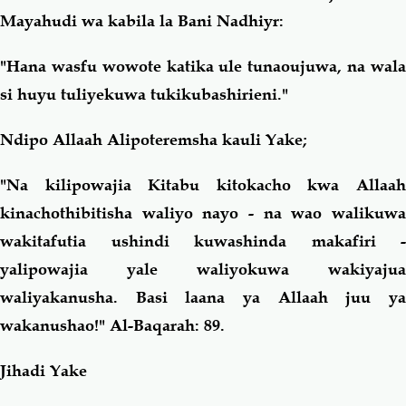
Mayahudi wa kabila la Bani Nadhiyr:
"Hana wasfu wowote katika ule tunaoujuwa, na wala
si huyu tuliyekuwa tukikubashirieni."
Ndipo Allaah Alipoteremsha kauli Yake;
"Na kilipowajia Kitabu kitokacho kwa Allaah
kinachothibitisha waliyo nayo - na wao walikuwa
wakitafutia ushindi kuwashinda makafiri -
yalipowajia yale waliyokuwa wakiyajua
waliyakanusha. Basi laana ya Allaah juu ya
wakanushao!"
Al-Baqarah: 89.
Jihadi Yake