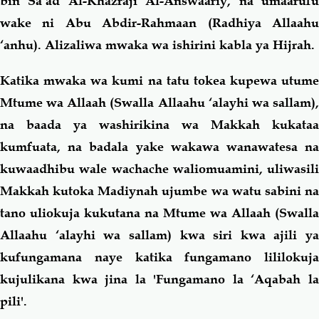
bin Sa’ad Al-Khazraji Al-Answaariy, na umaarufu
wake ni Abu Abdir-Rahmaan (Radhiya Allaahu
‘anhu). Alizaliwa mwaka wa ishirini kabla ya Hijrah.
Katika mwaka wa kumi na tatu tokea kupewa utume
Mtume wa Allaah (Swalla Allaahu ‘alayhi wa sallam),
na baada ya washirikina wa Makkah kukataa
kumfuata, na badala yake wakawa wanawatesa na
kuwaadhibu wale wachache waliomuamini, uliwasili
Makkah kutoka Madiynah ujumbe wa watu sabini na
tano uliokuja kukutana na Mtume wa Allaah (Swalla
Allaahu ‘alayhi wa sallam) kwa siri kwa ajili ya
kufungamana naye katika fungamano lililokuja
kujulikana kwa jina la 'Fungamano la ‘Aqabah la
pili'.