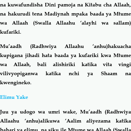
na kuwafundisha Dini pamoja na Kitabu cha Allaah,
na hakurudi tena Madiynah mpaka baada ya Mtume
wa Allaah (Swalla Allaahu ‘alayhi wa sallam)
kufariki.
Mu’aadh (Radhwiya Allaahu ‘anhu)hakuacha
kupigana jihadi hata baada ya kufariki kwa Mtume
wa Allaah, bali alishiriki katika vita vingi
vilivyopiganwa katika nchi ya Shaam na
kwengineko.
Elimu Yake
Juu ya udogo wa umri wake, Mu’aadh (Radhwiya
Allaahu ‘anhu)alikuwa ‘Aalim aliyezama katika
bahari ya elimu, na siku ile Mtume wa Allaah (Swalla