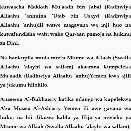
kuwaacha Makkah Mu’aadh bin Jabal (Radhwiya
Allaahu ‘anhu)na ‘Utab bin Usayd (Radhwiya
Allaahu ‘anhu)ili wawe magavana wa mji huo na
kuwafundisha watu wake Qur-aan pamoja na hukmu
za Dini.
Na haukupita muda mrefu Mtume wa Allaah (Swalla
Allaahu ‘alayhi wa sallam) akaamua kumpeleka
Mu’aadh (Radhwiya Allaahu ‘anhu)Yemen kwa ajili
ya jukumu hilohilo.
Anasema Al-Bukhaariy katika mlango wa kupelekwa
Abu Muusa Al-Ash'ariy Yemen ili awe gavana wa
huko, na hii ilikuwa kabla ya Hija ya mwisho ya
Mtume wa Allaah (Swalla Allaahu ‘alayhi wa sallam):