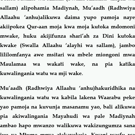
sallam) alipohamia Madiynah, Mu’aadh (Radhwiya
Allaahu ‘anhu)alikuwa daima yupo pamoja naye
akiipokea Qur-aan moja kwa moja kutoka mdomoni
mwake, huku akijifunza shari’ah za Dini kutoka
kwake (Swalla Allaahu ‘alayhi wa sallam), jambo
lililomfanya awe msitari wa mbele miongoni mwa
Maulamaa wa wakati wake, na pia katika
kuwalingania watu wa mji wake.
Mu’aadh (Radhwiya Allaahu ‘anhu)hakuridhika na
kuwalingania watu wa kabila lakena Waarabu peke
yao pamoja na kuvunja masanamu yao, bali alikuwa
pia akiwalingania Mayahudi wa pale Madiynah
ambao hapo mwanzo walikuwa wakizungumza sana
juu ya Mtume mpya atakayekuja. Kwani wasfu wa