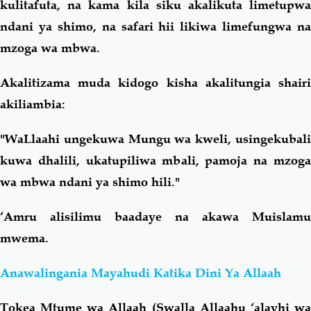
kulitafuta, na kama kila siku akalikuta limetupwa
ndani ya shimo, na safari hii likiwa limefungwa na
mzoga wa mbwa.
Akalitizama muda kidogo kisha akalitungia shairi
akiliambia:
"WaLlaahi ungekuwa Mungu wa kweli, usingekubali
kuwa dhalili, ukatupiliwa mbali, pamoja na mzoga
wa mbwa ndani ya shimo hili."
‘Amru alisilimu baadaye na akawa Muislamu
mwema.
Anawalingania Mayahudi Katika Dini Ya Allaah
Tokea Mtume wa Allaah (Swalla Allaahu ‘alayhi wa