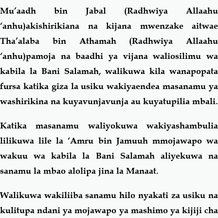
Mu’aadh bin Jabal (Radhwiya Allaahu
‘anhu)akishirikiana na kijana mwenzake aitwae
Tha’alaba bin Athamah (Radhwiya Allaahu
‘anhu)pamoja na baadhi ya vijana waliosilimu wa
kabila la Bani Salamah, walikuwa kila wanapopata
fursa katika giza la usiku wakiyaendea masanamu ya
washirikina na kuyavunjavunja au kuyatupilia mbali.
Katika masanamu waliyokuwa wakiyashambulia
lilikuwa lile la ‘Amru bin Jamuuh mmojawapo wa
wakuu wa kabila la Bani Salamah aliyekuwa na
sanamu la mbao alolipa jina la Manaat.
Walikuwa wakiliiba sanamu hilo nyakati za usiku na
kulitupa ndani ya mojawapo ya mashimo ya kijiji cha