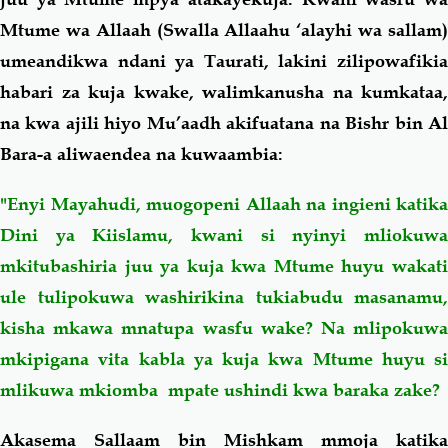
Mtume wa Allaah (Swalla Allaahu ‘alayhi wa sallam)
umeandikwa ndani ya Taurati, lakini zilipowafikia
habari za kuja kwake, walimkanusha na kumkataa,
na kwa ajili hiyo Mu’aadh akifuatana na Bishr bin Al
Bara-a aliwaendea na kuwaambia:
"Enyi Mayahudi, muogopeni Allaah na ingieni katika
Dini ya Kiislamu, kwani si nyinyi mliokuwa
mkitubashiria juu ya kuja kwa Mtume huyu wakati
ule tulipokuwa washirikina tukiabudu masanamu,
kisha mkawa mnatupa wasfu wake? Na mlipokuwa
mkipigana vita kabla ya kuja kwa Mtume huyu si
mlikuwa mkiomba mpate ushindi kwa baraka zake?
Akasema Sallaam bin Mishkam mmoja katika