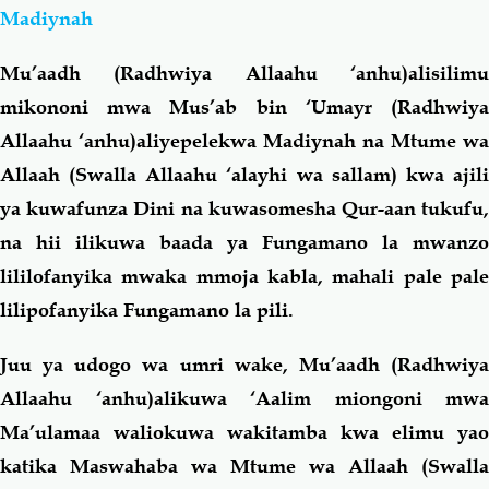
Madiynah
Mu’aadh (Radhwiya Allaahu ‘anhu)alisilimu
mikononi mwa Mus’ab bin ‘Umayr (Radhwiya
Allaahu ‘anhu)aliyepelekwa Madiynah na Mtume wa
Allaah (Swalla Allaahu ‘alayhi wa sallam) kwa ajili
ya kuwafunza Dini na kuwasomesha Qur-aan tukufu,
na hii ilikuwa baada ya Fungamano la mwanzo
lililofanyika mwaka mmoja kabla, mahali pale pale
lilipofanyika Fungamano la pili.
Juu ya udogo wa umri wake, Mu’aadh (Radhwiya
Allaahu ‘anhu)alikuwa ‘Aalim miongoni mwa
Ma’ulamaa waliokuwa wakitamba kwa elimu yao
katika Maswahaba wa Mtume wa Allaah (Swalla