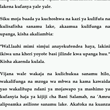
lakena kufanya yale yale.
Siku moja baada ya kuchoshwa na kazi ya kulifuta na
kulisafisha sanamu lake, akaamua kulifunga na
upanga, kisha akaliambia:
"WaLlaahi mimi simjui anayekutendea haya, lakini
ikiwa una kheri yoyote basi jilinde kwa upanga huu."
Kisha akaenda kulala.
Vijana wale wakaja na kulichukua sanamu hilo,
wakalifunga na mzoga wa mbwa na kama kawaida
yao wakalitupa ndani ya mojawapo ya mashimo ya
kufanyia haja ya kijiji cha Bani Salamah, na ‘Amru
alipoamka asilione sanamu lake. Akatoka na kuanza