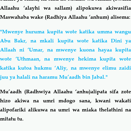
Allaahu ‘alayhi wa sallam) alipokuwa akiwasifia
Maswahaba wake (Radhiya Allaahu ‘anhum) alisema:
"Mwenye huruma kupita wote katika umma wangu
Abu Bakr, na mkali kupita wote katika Dini ya
Allaah ni ‘Umar, na mwenye kuona hayaa kupita
wote ‘Uthmaan, na mwenye hekima kupita wote
katika kutoa hukmu ‘Aliy, na mwenye elimu zaidi
juu ya halali na haramu Mu’aadh bin Jabal."
Mu’aadh (Radhwiya Allaahu ‘anhu)alipata sifa zote
hizo akiwa na umri mdogo sana, kwani wakati
alipofariki alikuwa na umri wa miaka thelathini na
mitatu tu.