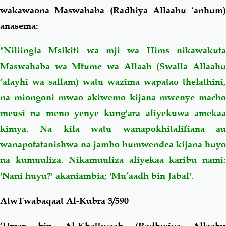
wakawaona Maswahaba (Radhiya Allaahu ‘anhum)
anasema:
"Niliingia Msikiti wa mji wa Hims nikawakuta
Maswahaba wa Mtume wa Allaah (Swalla Allaahu
‘alayhi wa sallam) watu wazima wapatao thelathini,
na miongoni mwao akiwemo kijana mwenye macho
meusi na meno yenye kung'ara aliyekuwa amekaa
kimya. Na kila watu wanapokhitalifiana au
wanapotatanishwa na jambo humwendea kijana huyo
na kumuuliza. Nikamuuliza aliyekaa karibu nami:
'Nani huyu?' akaniambia; 'Mu’aadh bin Jabal'.
AtwTwabaqaat Al-Kubra 3/590