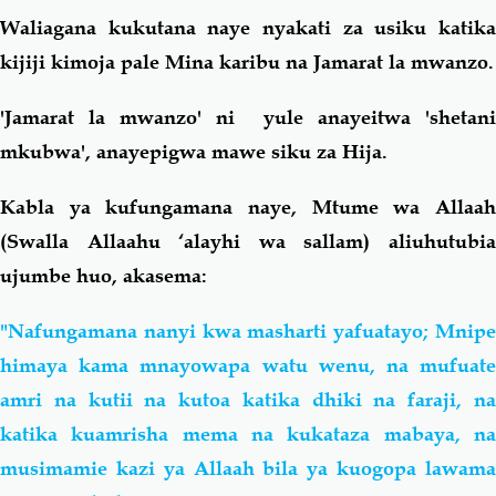
Waliagana kukutana naye nyakati za usiku katika
kijiji kimoja pale Mina karibu na Jamarat la mwanzo.
'Jamarat la mwanzo' ni yule anayeitwa 'shetani
mkubwa', anayepigwa mawe siku za Hija.
Kabla ya kufungamana naye, Mtume wa Allaah
(Swalla Allaahu ‘alayhi wa sallam) aliuhutubia
ujumbe huo, akasema:
"Nafungamana nanyi kwa masharti yafuatayo; Mnipe
himaya kama mnayowapa watu wenu, na mufuate
amri na kutii na kutoa katika dhiki na faraji, na
katika kuamrisha mema na kukataza mabaya, na
musimamie kazi ya Allaah bila ya kuogopa lawama