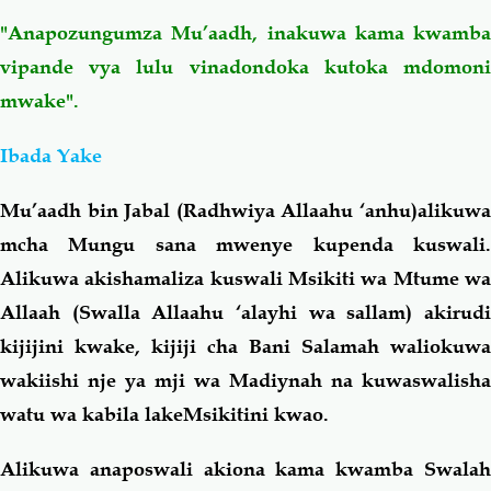
"Anapozungumza Mu’aadh, inakuwa kama kwamba
vipande vya lulu vinadondoka kutoka mdomoni
mwake".
Ibada Yake
Mu’aadh bin Jabal (Radhwiya Allaahu ‘anhu)alikuwa
mcha Mungu sana mwenye kupenda kuswali.
Alikuwa akishamaliza kuswali Msikiti wa Mtume wa
Allaah (Swalla Allaahu ‘alayhi wa sallam) akirudi
kijijini kwake, kijiji cha Bani Salamah waliokuwa
wakiishi nje ya mji wa Madiynah na kuwaswalisha
watu wa kabila lakeMsikitini kwao.
Alikuwa anaposwali akiona kama kwamba Swalah