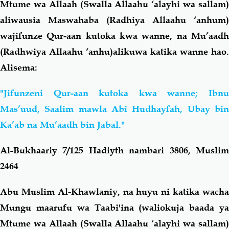
Mtume wa Allaah (Swalla Allaahu ‘alayhi wa sallam)
aliwausia Maswahaba (Radhiya Allaahu ‘anhum)
wajifunze Qur-aan kutoka kwa wanne, na Mu’aadh
(Radhwiya Allaahu ‘anhu)alikuwa katika wanne hao.
Alisema:
"Jifunzeni Qur-aan kutoka kwa wanne; Ibnu
Mas’uud, Saalim mawla Abi Hudhayfah, Ubay bin
Ka’ab na Mu’aadh bin Jabal."
Al-Bukhaariy 7/125 Hadiyth nambari 3806, Muslim
2464
Abu Muslim Al-Khawlaniy, na huyu ni katika wacha
Mungu maarufu wa Taabi'ina (waliokuja baada ya
Mtume wa Allaah (Swalla Allaahu ‘alayhi wa sallam)