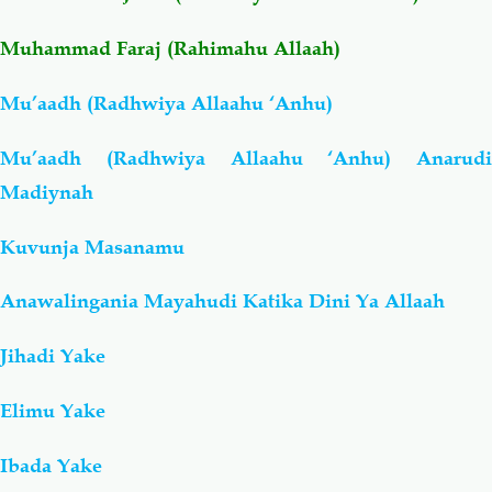
Muhammad Faraj (Rahimahu Allaah)
Salaf Wa Ummah
Firaq-Makundi
Mu’aadh (Radhwiya Allaahu ‘Anhu)
Fiqh-Ibaadah
Duaa-Adhkaar
Mu’aadh (Radhwiya Allaahu ‘Anhu) Anarudi
Fataawa Za Ulamaa
Kauli Za Salaf
Madiynah
Kuvunja Masanamu
Akhlaaq-Aadaab
Raqaaiq
Anawalingania Mayahudi Katika Dini Ya Allaah
Familia-Jamii
Maswali-Majibu
Jihadi Yake
Chemsha Bongo
Vitabu
Elimu Yake
Mapishi
Ibada Yake