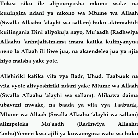
Tokea siku ile alipounyosha mkono wake na
kuuingiza ndani ya mkono wa Mtume wa Allaah
(Swalla Allaahu ‘alayhi wa sallam) huku akimuahidi
kuilingania Dini aliyokuja nayo, Mu’aadh (Radhwiya
Allaahu ‘anhu)alisimama imara katika kulinyanyua
neno la Allaah ili liwe juu, na akaendelea juu ya njia
hiyo maisha yake yote.
Alishiriki katika vita vya Badr, Uhud, Taabuuk na
vita vyote alivyoshiriki ndani yake Mtume wa Allaah
(Swalla Allaahu ‘alayhi wa sallam). Alikuwa daima
ubavuni mwake, na baada ya vita vya Taabuuk,
Mtume wa Allaah (Swalla Allaahu ‘alayhi wa sallam)
alimpeleka Mu’aadh (Radhwiya Allaahu
‘anhu)Yemen kwa ajili ya kuwaongoza watu wa huko