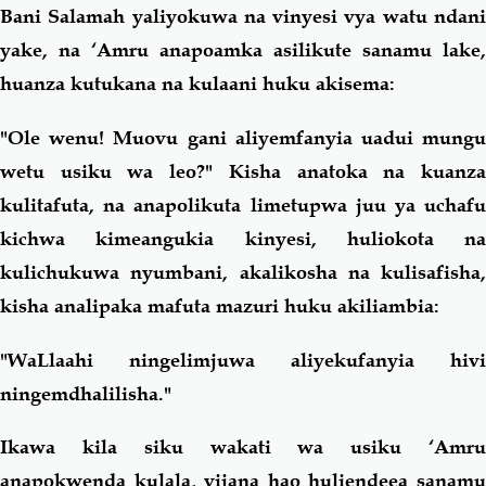
Bani Salamah yaliyokuwa na vinyesi vya watu ndani
yake, na ‘Amru anapoamka asilikute sanamu lake,
huanza kutukana na kulaani huku akisema:
"Ole wenu! Muovu gani aliyemfanyia uadui mungu
wetu usiku wa leo?" Kisha anatoka na kuanza
kulitafuta, na anapolikuta limetupwa juu ya uchafu
kichwa kimeangukia kinyesi, huliokota na
kulichukuwa nyumbani, akalikosha na kulisafisha,
kisha analipaka mafuta mazuri huku akiliambia:
"WaLlaahi ningelimjuwa aliyekufanyia hivi
ningemdhalilisha."
Ikawa kila siku wakati wa usiku ‘Amru
anapokwenda kulala, vijana hao huliendeea sanamu