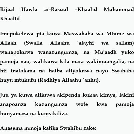
Rijaal Hawla ar-Rasuul –Khaalid Muhammad
Khaalid
Imepokelewa pia kuwa Maswahaba wa Mtume wa
Allaah (Swalla Allaahu ‘alayhi wa sallam)
wanapokuwa wanazungumza, na Mu’aadh yuko
pamoja nao, walikuwa kila mara wakimuangalia, na
hii inatokana na haiba aliyokuwa nayo Swahaba
huyu mtukufu (Radhiya Allaahu ‘anhu).
Juu ya kuwa alikuwa akipenda kukaa kimya, lakini
anapoanza kuzungumza wote kwa pamoja
hunyamaza na kumsikiliza.
Anasema mmoja katika Swahibu zake: