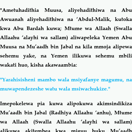
"Ametuhadithia Muusa, aliyehadithiwa na Abu
Awuanah aliyehadithiwa na ‘Abdul-Malik, kutoka
kwa Abu Bardah kuwa; Mtume wa Allaah (Swalla
Allaahu ‘alayhi wa sallam) aliwapeleka Yemen Abu
Muusa na Mu’aadh bin Jabal na kila mmoja alipewa
sehemu yake, na Yemen ilikuwa sehemu mbili
wakati huo, kisha akawaambia:
"Yarahisisheni mambo wala msiyafanye magumu, na
muwapendezeshe watu wala msiwachukize."
Imepokelewa pia kuwa alipokuwa akimsindikiza
Mu’aadh bin Jabal (Radhiya Allaahu ‘anhu), Mtume
wa Allaah (Swalla Allaahu ‘alayhi wa sallam)
alikuwa akitembea kwa miguu huku Mu’aadh