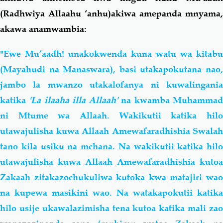
(Radhwiya Allaahu ‘anhu)akiwa amepanda mnyama,
akawa anamwambia:
"Ewe Mu’aadh! unakokwenda kuna watu wa kitabu
(Mayahudi na Manaswara), basi utakapokutana nao,
jambo la mwanzo utakalofanya ni kuwalingania
katika
'La ilaaha illa Allaah'
na kwamba Muhamma
ni Mtume wa Allaah. Wakikutii katika hilo
utawajulisha kuwa Allaah Amewafaradhishia Swalah
tano kila usiku na mchana. Na wakikutii katika hilo
utawajulisha kuwa Allaah Amewafaradhishia kutoa
Zakaah zitakazochukuliwa kutoka kwa matajiri wao
na kupewa masikini wao. Na watakapokutii katika
hilo usije ukawalazimisha tena kutoa katika mali zao