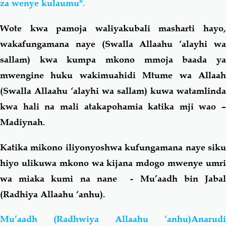
za wenye kulaumu".
Wote kwa pamoja waliyakubali masharti hayo,
wakafungamana naye (Swalla Allaahu ‘alayhi wa
sallam) kwa kumpa mkono mmoja baada ya
mwengine huku wakimuahidi Mtume wa Allaah
(Swalla Allaahu ‘alayhi wa sallam) kuwa watamlinda
kwa hali na mali atakapohamia katika mji wao –
Madiynah.
Katika mikono iliyonyoshwa kufungamana naye siku
hiyo ulikuwa mkono wa kijana mdogo mwenye umri
wa miaka kumi na nane - Mu’aadh bin Jabal
(Radhiya Allaahu ‘anhu).
Mu’aadh (Radhwiya Allaahu ‘anhu)Anarudi