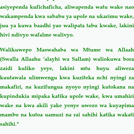
asiyependa kufichaficha, aliwapenda watu wake nao
wakampenda kwa sababu ya upole na ukarimu wake,
juu ya kuwa baadhi yao walipata tabu kwake, lakini
hivi ndivyo wafalme walivyo.
Walikuwepo Maswahaba wa Mtume wa Allaah
(Swalla Allaahu ‘alayhi wa Sallam) waliokuwa bora
zaidi kuliko yeye, lakini mtu huyu aliweza
kuutawala ulimwengu kwa kuziteka nchi nyingi za
makafiri, na kuzifungua nyoyo nyingi kutokana na
kupindukia mipaka katika upole wake, kwa umahiri
wake na kwa akili yake yenye uwezo wa kuyapima
mambo na kutoa uamuzi na rai sahihi katika wakati
sahihi."