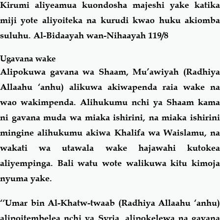
Kirumi aliyeamua kuondosha majeshi yake katika
miji yote aliyoiteka na kurudi kwao huku akiomba
suluhu. Al-Bidaayah wan-Nihaayah 119/8
Ugavana wake
Alipokuwa gavana wa Shaam, Mu’awiyah (Radhiya
Allaahu ‘anhu) alikuwa akiwapenda raia wake na
wao wakimpenda. Alihukumu nchi ya Shaam kama
ni gavana muda wa miaka ishirini, na miaka ishirini
mingine alihukumu akiwa Khalifa wa Waislamu, na
wakati wa utawala wake hajawahi kutokea
aliyempinga. Bali watu wote walikuwa kitu kimoja
nyuma yake.
‘‘Umar bin Al-Khatw-twaab (Radhiya Allaahu ‘anhu)
alipoitembelea nchi ya Syria, alipokelewa na gavana