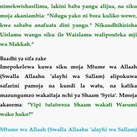
nimekwishasilimu, lakini baba yangu alijua, na siku
moja akaniambia: "Ndugu yako ni bora kuliko wewe,
kwa sababu anafuata dini yangu."
Nikaudhihirish
Uislamu wangu siku ile Waislamu walipouteka mji
wa Makkah
."
Baadhi ya sifa zake
Imepokelewa kuwa siku moja Mtume wa Allaah
(Swalla Allaahu ‘alayhi wa Sallam) alipokuwa
safarini pamoja na kundi la watu, na katika
mazungumzo wakaitaja nchi ya Shaam 'Syria'. Mmoja
akasema
:
"Vipi tutaiweza Shaam wakati Warum
wako huko?"
Mtume wa Allaah (Swalla Allaahu ‘alayhi wa Sallam)