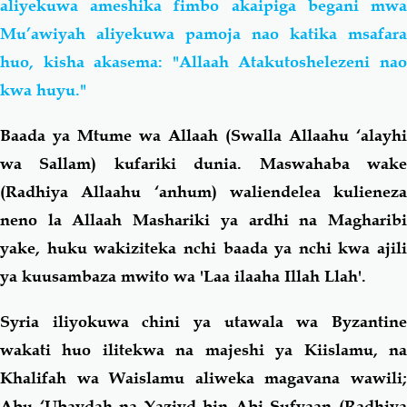
aliyekuwa ameshika fimbo akaipiga begani mwa
Mu’awiyah aliyekuwa pamoja nao katika msafara
huo, kisha akasema: "Allaah Atakutoshelezeni nao
kwa huyu."
Baada ya Mtume wa Allaah (Swalla Allaahu ‘alayhi
wa Sallam) kufariki dunia. Maswahaba wake
(Radhiya Allaahu ‘anhum) waliendelea kulieneza
neno la Allaah Mashariki ya ardhi na Magharibi
yake, huku wakiziteka nchi baada ya nchi kwa ajili
ya kuusambaza mwito wa 'Laa ilaaha Illah Llah'.
Syria iliyokuwa chini ya utawala wa Byzantine
wakati huo ilitekwa na majeshi ya Kiislamu, na
Khalifah wa Waislamu aliweka magavana wawili;
Abu ‘Ubaydah na Yaziyd bin Abi Sufyaan (Radhiya