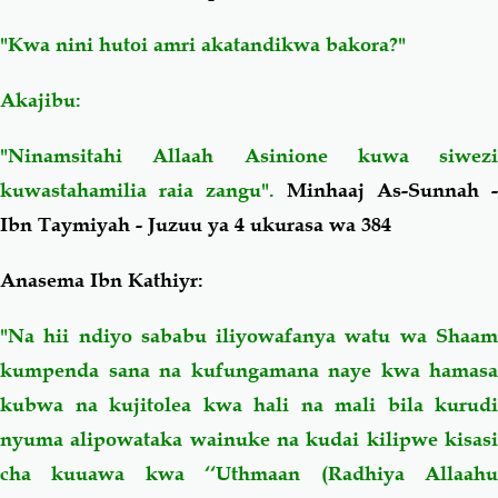
"Kwa nini hutoi amri akatandikwa bakora?"
Akajibu:
"Ninamsitahi Allaah Asinione kuwa siwezi
kuwastahamilia raia zangu".
Minhaaj As-Sunnah -
Ibn Taymiyah - Juzuu ya 4 ukurasa wa 384
Anasema Ibn Kathiyr:
"Na hii ndiyo sababu iliyowafanya watu wa Shaam
kumpenda sana na kufungamana naye kwa hamasa
kubwa na kujitolea kwa hali na mali bila kurudi
nyuma alipowataka wainuke na kudai kilipwe kisasi
cha kuuawa kwa ‘‘Uthmaan (Radhiya Allaahu