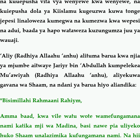
na kuuepusha vita vya wenyewe kwa wenyewe, na
kuiepusha dola ya Kiislamu kugeuzwa kuwa tonge
jepesi linaloweza kumegwa na kumezwa kwa wepesi
na adui, baada ya hapo wataweza kuzungumza juu ya
wauaji.
‘Aliy (Radhiya Allaahu ‘anhu) alituma barua kwa njia
ya mjumbe aitwaye Jariyr bin ‘Abdullah kumpelekea
Mu’awiyah (Radhiya Allaahu ‘anhu), aliyekuwa
gavana wa Shaam, na ndani ya barua hiyo aliandika:
"Bisimillahi Rahmaani Rahiym,
Amma baad, kwa vile watu wote wamefungamana
nami katika mji wa Madina, basi nawe pia uliyeko
huko Shaam unalazimika kufungamana nami. Na hii