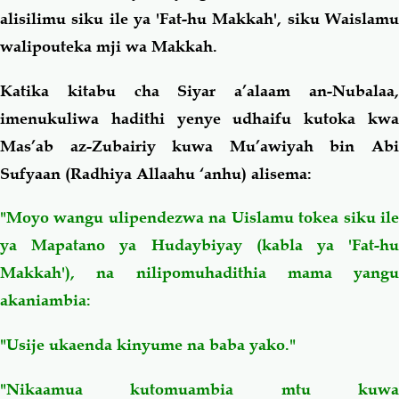
alisilimu siku ile ya 'Fat-hu Makkah', siku Waislamu
walipouteka mji wa Makkah.
Katika kitabu cha Siyar a’alaam an-Nubalaa,
imenukuliwa hadithi yenye udhaifu kutoka kwa
Mas’ab az-Zubairiy kuwa Mu’awiyah bin Abi
Sufyaan (Radhiya Allaahu ‘anhu) alisema:
"Moyo wangu ulipendezwa na Uislamu tokea siku ile
ya Mapatano ya Hudaybiyay (kabla ya 'Fat-hu
Makkah'), na nilipomuhadithia mama yangu
akaniambia:
"Usije ukaenda kinyume na baba yako."
"Nikaamua kutomuambia mtu kuwa