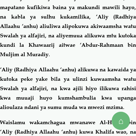
mapatano kufikiwa baina ya makundi mawili hayo,
na kabla ya sulhu kukamilika, ‘Aliy (Radhiya
Allaahu ‘anhu) aliuliwa alipokuwa akiwaamsha watu
Swalah ya alfajiri, na aliyemuua alikuwa mtu kutoka
kundi la Khawaarij aitwae ‘Abdur-Rahmaan bin
Muljim al Muradiy.
‘Aliy (Radhiya Allaahu ‘anhu) alikuwa na kawaida ya
kutoka peke yake bila ya ulinzi kuwaamsha watu
Swalah ya alfajiri, na kwa ajili hiyo ilikuwa rahisi
kwa muuaji huyo kumshambulia kwa upanga
alioulaza ndani ya sumu muda wa mwezi mzima.
⌂
Waislamu wakamchagua mwanawe Al-Hasan bin
‘Aliy (Radhiya Allaahu ‘anhu) kuwa Khalifa wao, na