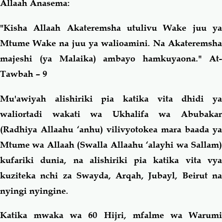
Allaah Anasema:
"Kisha Allaah Akateremsha utulivu Wake juu ya
Mtume Wake na juu ya walioamini. Na Akateremsha
majeshi (ya Malaika) ambayo hamkuyaona."
At-
Tawbah – 9
Mu'awiyah alishiriki pia katika vita dhidi ya
waliortadi wakati wa Ukhalifa wa Abubakar
(Radhiya Allaahu ‘anhu) vilivyotokea mara baada ya
Mtume wa Allaah (Swalla Allaahu ‘alayhi wa Sallam)
kufariki dunia, na alishiriki pia katika vita vya
kuziteka nchi za Swayda, Arqah, Jubayl, Beirut na
nyingi nyingine.
Katika mwaka wa 60 Hijri, mfalme wa Warumi