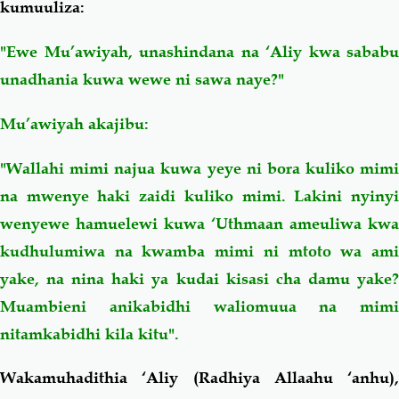
kumuuliza:
"Ewe Mu’awiyah, unashindana na ‘Aliy kwa sababu
unadhania kuwa wewe ni sawa naye?"
Mu’awiyah akajibu:
"Wallahi mimi najua kuwa yeye ni bora kuliko mimi
na mwenye haki zaidi kuliko mimi. Lakini nyinyi
wenyewe hamuelewi kuwa ‘Uthmaan ameuliwa kwa
kudhulumiwa na kwamba mimi ni mtoto wa ami
yake, na nina haki ya kudai kisasi cha damu yake?
Muambieni anikabidhi waliomuua na mimi
nitamkabidhi kila kitu".
Wakamuhadithia ‘Aliy (Radhiya Allaahu ‘anhu),