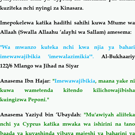
kuziteka nchi nyingi za Kinasara.
Imepokelewa katika hadithi sahihi kuwa Mtume wa
Allaah (Swalla Allaahu ‘alayhi wa Sallam) amesema:
"Wa mwanzo kuteka nchi kwa njia ya bahari
imewawajibikia
'imewalazimikia'".
Al-Bukhaariy
122/6 Mlango wa Jihad na Siyar
Anasema Ibn Hajar:
"
Imewawajibikia
, maana yake ni
kuwa wametenda kitendo kilichowajibisha
kuingizwa Peponi."
Anasema Yaziyd bin ‘Ubaydah:
"Mu'awiyah aliiteka
nchi ya Cyprus katika mwaka wa ishirini na tano
baada ya kuyashinda vibaya majeshi ya baharini ya