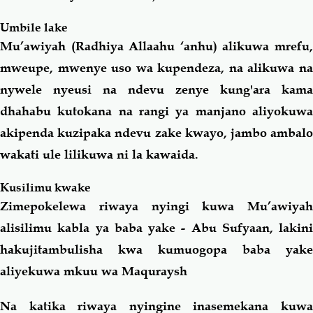
Umbile lake
Mu’awiyah (Radhiya Allaahu ‘anhu) alikuwa mrefu,
mweupe, mwenye uso wa kupendeza, na alikuwa na
nywele nyeusi na ndevu zenye kung'ara kama
dhahabu kutokana na rangi ya manjano aliyokuwa
akipenda kuzipaka ndevu zake kwayo, jambo ambalo
wakati ule lilikuwa ni la kawaida.
Kusilimu kwake
Zimepokelewa riwaya nyingi kuwa Mu’awiyah
alisilimu kabla ya baba yake - Abu Sufyaan, lakini
hakujitambulisha kwa kumuogopa baba yake
aliyekuwa mkuu wa Maquraysh
Na katika riwaya nyingine inasemekana kuwa