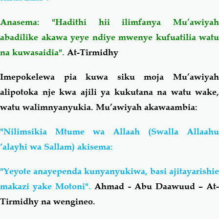
Anasema: "Hadithi hii ilimfanya Mu’awiyah
abadilike akawa yeye ndiye mwenye kufuatilia watu
na kuwasaidia".
At-Tirmidhy
Imepokelewa pia kuwa siku moja Mu’awiyah
alipotoka nje kwa ajili ya kukutana na watu wake,
watu walimnyanyukia. Mu’awiyah akawaambia:
"Nilimsikia Mtume wa Allaah (Swalla Allaahu
‘alayhi wa Sallam) akisema:
"Yeyote anayependa kunyanyukiwa, basi ajitayarishie
makazi yake Motoni".
Ahmad - Abu Daawuud – At-
Tirmidhy na wengineo.