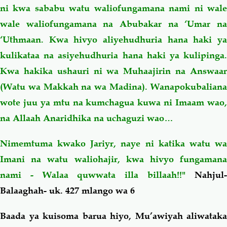
ni kwa sababu watu waliofungamana nami ni wale
wale waliofungamana na Abubakar na ‘Umar na
‘Uthmaan. Kwa hivyo aliyehudhuria hana haki ya
kulikataa na asiyehudhuria hana haki ya kulipinga.
Kwa hakika
ushauri
ni wa Muhaajirin na Answaa
(Watu wa Makkah na wa Madina). Wanapokubaliana
wote juu ya mtu na kumchagua kuwa ni Imaam wao,
na Allaah Anaridhika na uchaguzi wao
…
Nimemtuma kwako Jariyr, naye ni katika watu wa
Imani na watu waliohajir, kwa hivyo fungamana
nami - Walaa quwwata illa billaah!!"
Nahjul-
Balaaghah- uk. 427 mlango wa 6
Baada ya kuisoma barua hiyo, Mu’awiyah aliwataka