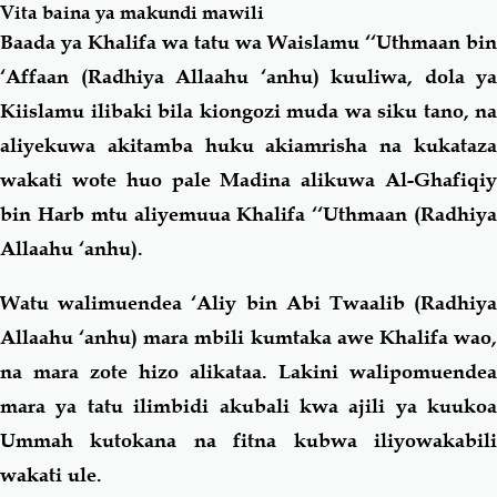
Vita baina ya makundi mawili
Baada ya Khalifa wa tatu wa Waislamu ‘‘Uthmaan bin
‘Affaan (Radhiya Allaahu ‘anhu) kuuliwa, dola ya
Kiislamu ilibaki bila kiongozi muda wa siku tano, na
aliyekuwa akitamba huku akiamrisha na kukataza
wakati wote huo pale Madina alikuwa Al-Ghafiqiy
bin Harb mtu aliyemuua Khalifa ‘‘Uthmaan (Radhiya
Allaahu ‘anhu).
Watu walimuendea ‘Aliy bin Abi Twaalib (Radhiya
Allaahu ‘anhu) mara mbili kumtaka awe Khalifa wao,
na mara zote hizo alikataa. Lakini walipomuendea
mara ya tatu ilimbidi akubali kwa ajili ya kuukoa
Ummah kutokana na fitna kubwa iliyowakabili
wakati ule.