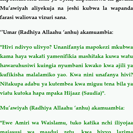
Mu’awiyah aliyekuja na jeshi kubwa la wapanda
farasi waliovaa vizuri sana.
‘‘Umar (Radhiya Allaahu ‘anhu) akamuambia:
"Hivi ndivyo ulivyo? Unanifanyia mapokezi mkubwa
kama haya wakati yamenifikia mashitaka kuwa watu
hawaruhusiwi kuingia nyumbani kwako kwa ajili ya
kufikisha malalamiko yao. Kwa nini unafanya hivi?
Nitakupa adabu ya kutembea kwa miguu tena bila ya
viatu kutoka hapa mpaka Hijaaz (Saudia)".
Mu’awiyah (Radhiya Allaahu ‘anhu) akamuambia:
"Ewe Amiri wa Waislamu, tuko katika nchi iliyojaa
majasusi wa maadui zetu, kwa hivyo lazima