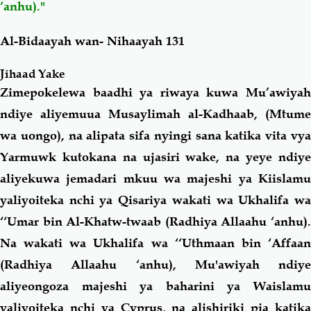
‘anhu)."
Al-Bidaayah wan- Nihaayah 131
Jihaad Yake
Zimepokelewa baadhi ya riwaya kuwa Mu’awiyah
ndiye aliyemuua Musaylimah al-Kadhaab, (Mtume
wa uongo), na alipata sifa nyingi sana katika vita vya
Yarmuwk kutokana na ujasiri wake, na yeye ndiye
aliyekuwa jemadari mkuu wa majeshi ya Kiislamu
yaliyoiteka nchi ya Qisariya wakati wa Ukhalifa wa
‘‘Umar bin Al-Khatw-twaab (Radhiya Allaahu ‘anhu).
Na wakati wa Ukhalifa wa ‘‘Uthmaan bin ‘Affaan
(Radhiya Allaahu ‘anhu), Mu'awiyah ndiye
aliyeongoza majeshi ya baharini ya Waislamu
yaliyoiteka nchi ya Cyprus, na alishiriki pia katika