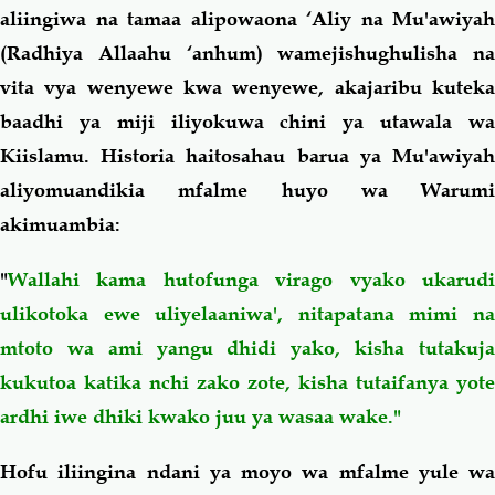
aliingiwa na tamaa alipowaona ‘Aliy na Mu'awiyah
(Radhiya Allaahu ‘anhum) wamejishughulisha na
vita vya wenyewe kwa wenyewe, akajaribu kuteka
baadhi ya miji iliyokuwa chini ya utawala wa
Kiislamu. Historia haitosahau barua ya Mu'awiyah
aliyomuandikia mfalme huyo wa Warumi
akimuambia:
"
Wallahi kama hutofunga virago vyako ukarudi
ulikotoka ewe uliyelaaniwa', nitapatana mimi na
mtoto wa ami yangu dhidi yako, kisha tutakuja
kukutoa katika nchi zako zote, kisha tutaifanya yote
ardhi iwe dhiki kwako juu ya wasaa wake."
Hofu iliingina ndani ya moyo wa mfalme yule wa