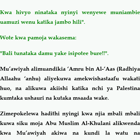
Kwa hivyo ninataka nyinyi wenyewe muniambie
uamuzi wenu katika jambo hili".
Wote kwa pamoja wakasema:
"Bali tunataka damu yake isipotee bure!!".
Mu’awiyah alimuandikia ‘Amru bin Al-‘Aas (Radhiya
Allaahu ‘anhu) aliyekuwa amekwishastaafu wakati
huo, na alikuwa akiishi katika nchi ya Palestina
kumtaka ushauri na kutaka msaada wake.
Zimepokelewa hadithi nyingi kwa njia mbali mbali
kuwa siku moja Abu Muslim Al-Khulani alikwenda
kwa Mu’awiyah akiwa na kundi la watu na