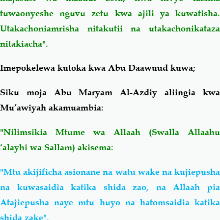
tuwaonyeshe nguvu zetu kwa ajili ya kuwatisha.
Utakachoniamrisha nitakutii na utakachonikataza
nitakiacha".
Imepokelewa kutoka kwa Abu Daawuud kuwa;
Siku moja Abu Maryam Al-Azdiy aliingia kwa
Mu’awiyah akamuambia:
"Nilimsikia Mtume wa Allaah (Swalla Allaahu
‘alayhi wa Sallam) akisema:
"Mtu akijificha asionane na watu wake na kujiepusha
na kuwasaidia katika shida zao, na Allaah pia
Atajiepusha naye mtu huyo na hatomsaidia katika
shida zake".