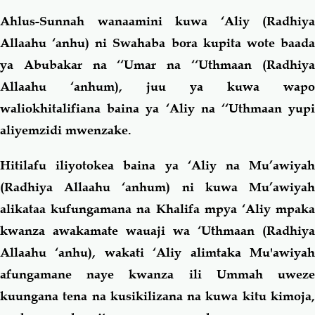
Ahlus-Sunnah wanaamini kuwa ‘Aliy (Radhiya
Allaahu ‘anhu) ni Swahaba bora kupita wote baada
ya Abubakar na ‘‘Umar na ‘‘Uthmaan (Radhiya
Allaahu ‘anhum), juu ya kuwa wapo
waliokhitalifiana baina ya ‘Aliy na ‘‘Uthmaan yupi
aliyemzidi mwenzake.
Hitilafu iliyotokea baina ya ‘Aliy na Mu’awiyah
(Radhiya Allaahu ‘anhum) ni kuwa Mu’awiyah
alikataa kufungamana na Khalifa mpya ‘Aliy mpaka
kwanza awakamate wauaji wa ‘Uthmaan (Radhiya
Allaahu ‘anhu), wakati ‘Aliy alimtaka Mu'awiyah
afungamane naye kwanza ili Ummah uweze
kuungana tena na kusikilizana na kuwa kitu kimoja,