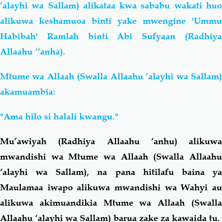
‘alayhi wa Sallam) alikataa kwa sababu wakati huo
alikuwa keshamuoa binti yake mwengine 'Ummu
Habibah' Ramlah binti Abi Sufyaan (Radhiya
Allaahu ‘‘anha).
Mtume wa Allaah (Swalla Allaahu ‘alayhi wa Sallam)
akamuambia:
"Ama hilo si halali kwangu."
Mu’awiyah (Radhiya Allaahu ‘anhu) alikuwa
mwandishi wa Mtume wa Allaah (Swalla Allaahu
‘alayhi wa Sallam), na pana hitilafu baina ya
Maulamaa iwapo alikuwa mwandishi wa Wahyi au
alikuwa akimuandikia Mtume wa Allaah (Swalla
Allaahu ‘alayhi wa Sallam) barua zake za kawaida tu.