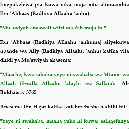
Imepokelewa pia kuwa siku moja mtu alimuambia
Ibn ‘Abbaas (Radhiya Allaahu ‘anhu):
"Mu'awiyah anaswali witri raka'ah moja tu."
Ibn ‘Abbaas (Radhiya Allaahu ‘anhuma) aliyekuwa
upande wa Aliy (Radhiya Allaahu ‘anhu) katika vita
dhidi ya Mu'awiyah akasema:
"Muache, kwa sababu yeye ni swahaba wa Mtume wa
Allaah (Swalla Allaahu ‘alayhi wa Sallam)."
Al-
Bukhaariy 3765
Anasema Ibn Hajar katika kuisherehesha hadithi hii:
"Yeye ni swahaba, maana yake ni kuwa; asingefanya