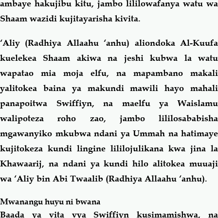
ambaye hakujibu kitu, jambo lililowafanya watu wa
Shaam wazidi kujitayarisha kivita.
‘Aliy (Radhiya Allaahu ‘anhu) aliondoka Al-Kuufa
kuelekea Shaam akiwa na jeshi kubwa la watu
wapatao mia moja elfu, na mapambano makali
yalitokea baina ya makundi mawili hayo mahali
panapoitwa Swiffiyn, na maelfu ya Waislamu
walipoteza roho zao, jambo lililosababisha
mgawanyiko mkubwa ndani ya Ummah na hatimaye
kujitokeza kundi lingine lililojulikana kwa jina la
Khawaarij, na ndani ya kundi hilo alitokea muuaji
wa ‘Aliy bin Abi Twaalib (Radhiya Allaahu ‘anhu).
Mwanangu huyu ni bwana
Baada ya vita vya Swiffiyn kusimamishwa, na