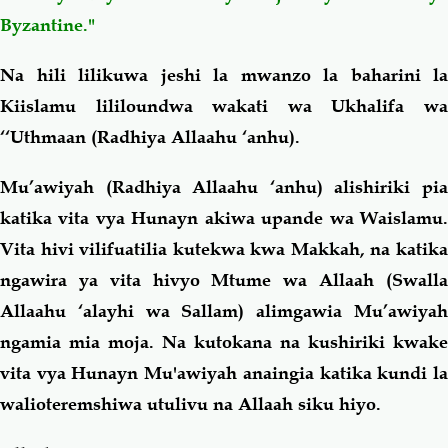
Byzantine."
Na hili lilikuwa jeshi la mwanzo la baharini la
Kiislamu lililoundwa wakati wa Ukhalifa wa
‘‘Uthmaan (Radhiya Allaahu ‘anhu).
Mu’awiyah (Radhiya Allaahu ‘anhu) alishiriki pia
katika vita vya Hunayn akiwa upande wa Waislamu.
Vita hivi vilifuatilia kutekwa kwa Makkah, na katika
ngawira ya vita hivyo Mtume wa Allaah (Swalla
Allaahu ‘alayhi wa Sallam) alimgawia Mu’awiyah
ngamia mia moja. Na kutokana na kushiriki kwake
vita vya Hunayn Mu'awiyah anaingia katika kundi la
walioteremshiwa utulivu na Allaah siku hiyo.