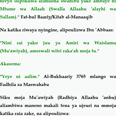
hivyo isipokuwa alimuona swahibu yake ambaye ni
Mtume wa Allaah (Swalla Allaahu ‘alayhi wa
Sallam)."
Fat-hul Baariy/Kitab al-Manaaqib
Na katika riwaya nyingine, alipoulizwa Ibn ‘Abbaas:
"Nini rai yako juu ya Amiri wa Waislamu
(Mu'awiyah), ameswali witri raka'ah
moja tu."
Akasema:
"Yeye ni aalim."
Al-Bukhaariy 3765 mlango wa
Fadhila za Maswahaba
Siku moja Mu’awiyah (Radhiya Allaahu ‘anhu)
aliambiwa maneno makali tena ya ujeuri na mmoja
katika raia zake, na alipoulizwa: