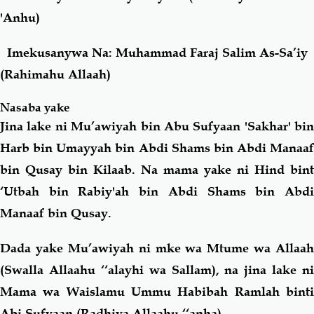
'Anhu)
Salaf Wa Ummah
Firaq-Makundi
Imekusanywa Na: Muhammad Faraj Salim As-Sa’iy
(Rahimahu Allaah)
Fiqh-Ibaadah
Duaa-Adhkaar
Nasaba yake
Fataawa Za Ulamaa
Kauli Za Salaf
Jina lake ni Mu’awiyah bin Abu Sufyaan 'Sakhar' bin
Harb bin Umayyah bin Abdi Shams bin Abdi Manaaf
Akhlaaq-Aadaab
Raqaaiq
bin Qusay bin Kilaab. Na mama yake ni Hind bint
‘Utbah bin Rabiy'ah bin Abdi Shams bin Abdi
Familia-Jamii
Maswali-Majibu
Manaaf bin Qusay.
Chemsha Bongo
Vitabu
Dada yake Mu’awiyah ni mke wa Mtume wa Allaah
(Swalla Allaahu ‘‘alayhi wa Sallam), na jina lake ni
Mapishi
Mama wa Waislamu Ummu Habibah Ramlah binti
Abi Sufyaan (Radhiya Allaahu ‘‘anha).