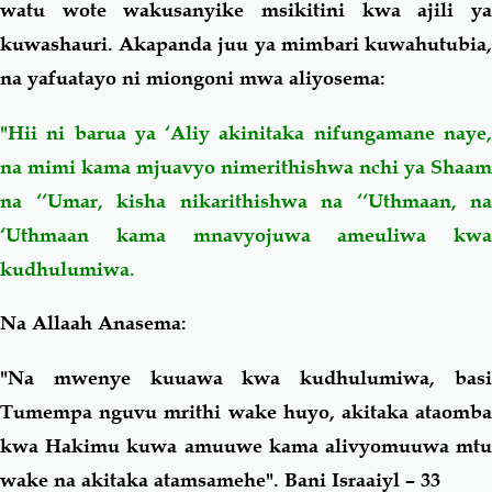
watu wote wakusanyike msikitini kwa ajili ya
kuwashauri. Akapanda juu ya mimbari kuwahutubia,
na yafuatayo ni miongoni mwa aliyosema:
"Hii ni barua ya ‘Aliy akinitaka nifungamane naye,
na mimi kama mjuavyo nimerithishwa nchi ya Shaam
na ‘‘Umar, kisha nikarithishwa na ‘‘Uthmaan, na
‘Uthmaan kama mnavyojuwa ameuliwa kwa
kudhulumiwa.
Na Allaah Anasema:
"Na mwenye kuuawa kwa kudhulumiwa, basi
Tumempa nguvu mrithi wake huyo, akitaka ataomba
kwa Hakimu kuwa amuuwe kama alivyomuuwa mtu
wake na akitaka atamsamehe".
Bani Israaiyl – 33