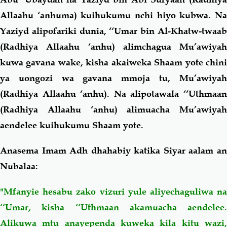
Allaahu ‘anhuma) kuihukumu nchi hiyo kubwa. Na
Yaziyd alipofariki dunia, ‘‘Umar bin Al-Khatw-twaab
(Radhiya Allaahu ‘anhu) alimchagua Mu’awiyah
kuwa gavana wake, kisha akaiweka Shaam yote chini
ya uongozi wa gavana mmoja tu, Mu’awiyah
(Radhiya Allaahu ‘anhu). Na alipotawala ‘‘Uthmaan
(Radhiya Allaahu ‘anhu) alimuacha Mu’awiyah
aendelee kuihukumu Shaam yote.
Anasema Imam Adh dhahabiy katika Siyar aalam an
Nubalaa:
"Mfanyie hesabu zako vizuri yule aliyechaguliwa na
‘‘Umar, kisha ‘‘Uthmaan akamuacha aendelee.
Alikuwa mtu anayependa kuweka kila kitu wazi,