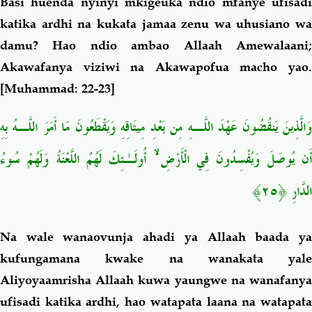
Basi huenda nyinyi mkigeuka ndio mfanye ufisadi
katika ardhi na kukata jamaa zenu wa uhusiano wa
damu? Hao ndio ambao Allaah Amewalaani;
Akawafanya viziwi na Akawapofua macho yao.
[Muhammad: 22-23]
وَالَّذِينَ يَنقُضُونَ عَهْدَ اللَّـهِ مِن بَعْدِ مِيثَاقِهِ وَيَقْطَعُونَ مَا أَمَرَ اللَّـهُ بِهِ
أُولَـٰئِكَ لَهُمُ اللَّعْنَةُ وَلَهُمْ سُوءُ
ۙ
َن يُوصَلَ وَيُفْسِدُونَ فِي الْأَرْضِ
﴿٢٥﴾
الدَّارِ
Na wale wanaovunja ahadi ya Allaah baada ya
kufungamana kwake na wanakata yale
Aliyoyaamrisha Allaah kuwa yaungwe na wanafanya
ufisadi katika ardhi, hao watapata laana na watapata