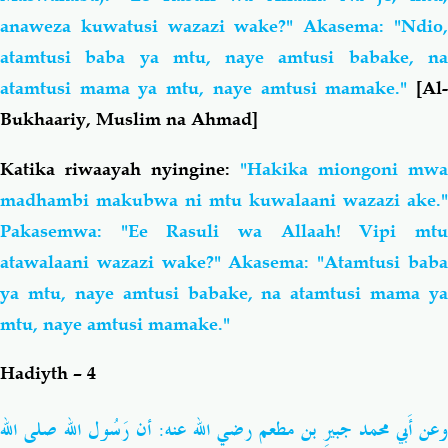
anaweza kuwatusi wazazi wake?" Akasema: "Ndio,
atamtusi baba ya mtu, naye amtusi babake, na
atamtusi mama ya mtu, naye amtusi mamake."
[Al-
Bukhaariy, Muslim na Ahmad]
Katika riwaayah nyingine:
"Hakika miongoni mwa
madhambi makubwa ni mtu kuwalaani wazazi ake."
Pakasemwa: "Ee Rasuli wa Allaah! Vipi mtu
atawalaani wazazi wake?" Akasema: "Atamtusi baba
ya mtu, naye amtusi babake, na atamtusi mama ya
mtu, naye amtusi mamake."
Hadiyth – 4
وعن أَبي محمد جبيرِ بن مطعم
رضي الله عنه
: أن رَسُول الله
صلى الله