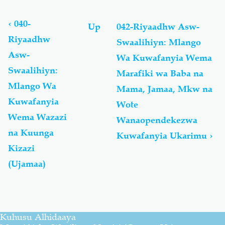
Book
traversal
links
‹
040-
Up
042-Riyaadhw Asw-
for
Riyaadhw
Swaalihiyn: Mlango
00-
Asw-
Riyaadhw
Wa Kuwafanyia Wema
Asw-
Swaalihiyn:
Marafiki wa Baba na
Swaalihiyn:
Mlango Wa
Mama, Jamaa, Mkw na
Kitabu
Cha
Kuwafanyia
Wote
Utangulizi
Wema Wazazi
Wanaopendekezwa
Wa
na Kuunga
Maudhui
Kuwafanyia Ukarimu
›
Mbalimbali
Kizazi
-
(Ujamaa)
كِتابُ
الْمُقَدِّمات
Kuhusu Alhidaaya