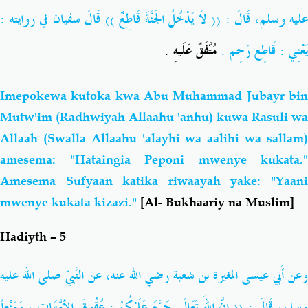
عليه وسلم
، قَالَ : (( لاَ يَدْخُلُ الجَنَّةَ قَاطِعٌ )) قَالَ سفيان في روايته :
يَعْنِي : قَاطِع رَحِم .
مُتَّفَقٌ عَلَيهِ .
Imepokewa kutoka kwa Abu Muhammad Jubayr bin
Mutw'im (Radhwiyah Allaahu 'anhu) kuwa Rasuli wa
Allaah
(Swalla Allaahu 'alayhi wa aalihi wa sallam)
amesema: "Hataingia Peponi mwenye kukata."
Amesema Sufyaan katika riwaayah yake: "Yaani
mwenye kukata kizazi."
[Al- Bukhaariy na Muslim]
Hadiyth – 5
وعن أَبي عيسى المغيرة بن شعبة
رضي الله عنه
، عن النَّبيّ
صلى الله عليه
وسلم
، قَالَ : (( إنَّ اللهَ تَعَالَى حَرَّمَ عَلَيْكُمْ : عُقُوقَ الأمَّهَاتِ ، وَمَنْعاً