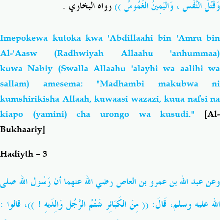
وَقَتْلُ النَّفْس ، وَاليَمِينُ الغَمُوسُ ))
رواه البخاري .
Imepokewa kutoka kwa 'Abdillaahi bin 'Amru bin
Al-'Aasw (Radhwiyah Allaahu 'anhummaa)
kuwa
Nabiy (Swalla Allaahu 'alayhi wa aalihi w
sallam) amesema: "Madhambi makubwa ni
kumshirikisha Allaah, kuwaasi wazazi, kuua nafsi na
kiapo (yamini) cha urongo wa kusudi."
[Al-
Bukhaariy]
Hadiyth – 3
عن عبد الله بن عمرو بن العاص رضي الله عنهما
أن رَسُول الله
صلى
لله عليه وسلم
، قَالَ: (( مِنَ الكَبَائِر شَتْمُ الرَّجُل وَالِدَيهِ ! ))، قالوا :