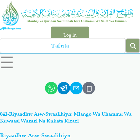
Skip
to
main
content
Log in
Search
left
☰
sidebar
menu
Qur-aan
Hadiyth
Sunnah
Tawhiyd
041-Riyaadhw Asw-Swaalihiyn: Mlango Wa Uharamu Wa
Aqiydah
Manhaj
Kuwaasi Wazazi Na Kukata Kizazi
Riyaadhw Asw-Swaalihiyn
Shirki & Kufru
Bid-'ah (Uzushi)