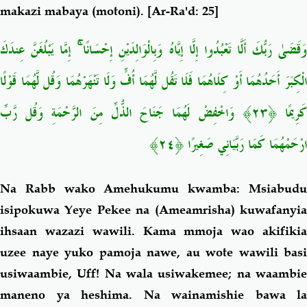
makazi mabaya (motoni).
[Ar-Ra'd: 25]
إِمَّا يَبْلُغَنَّ عِندَكَ
ۚ
َقَضَىٰ رَبُّكَ أَلَّا تَعْبُدُوا إِلَّا إِيَّاهُ وَبِالْوَالِدَيْنِ إِحْسَانًا
الْكِبَرَ أَحَدُهُمَا أَوْ كِلَاهُمَا فَلَا تَقُل لَّهُمَا أُفٍّ وَلَا تَنْهَرْهُمَا وَقُل لَّهُمَا قَوْلًا
وَاخْفِضْ لَهُمَا جَنَاحَ الذُّلِّ مِنَ الرَّحْمَةِ وَقُل رَّبِّ
﴿٢٣﴾
َرِيمًا
﴿٢٤﴾
ارْحَمْهُمَا كَمَا رَبَّيَانِي صَغِيرًا
Na Rabb wako Amehukumu kwamba: Msiabudu
isipokuwa Yeye Pekee na (Ameamrisha) kuwafanyia
ihsaan wazazi wawili. Kama mmoja wao akifikia
uzee naye yuko pamoja nawe, au wote wawili basi
usiwaambie, Uff! Na wala usiwakemee; na waambie
maneno ya heshima.
Na wainamishie bawa la