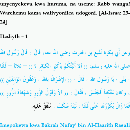
unyenyekevu kwa huruma, na useme: Rabb wangu!
Warehemu kama walivyonilea udogoni.
[Al-Israa: 23
24]
Hadiyth – 1
عن أَبي بكرة نُفَيع بن الحارث
رضي الله عنه
، قَالَ : قَالَ رَسُول الله
لى الله عليه وسلم
: (( ألا أُنَبِّئُكُمْ بأكْبَرِ الكَبَائِرِ ؟ )) – ثلاثاً – قُلْنَا
: بَلَى ، يَا رَسُول الله ، قَالَ : (( الإشْرَاكُ بالله ، وَعُقُوقُ الوَالِدَيْنِ ))
، وكان مُتَّكِئاً فَجَلَسَ ، فَقَالَ : (( ألاَ وَقَوْلُ الزُّورِ وَشَهَادَةُ الزُّورِ ))
فَمَا زَالَ يُكَرِّرُهَا حَتَّى قُلْنَا : لَيْتَهُ سَكَتَ .
مُتَّفَقٌ عَلَيهِ.
Imepokewa kwa Bakrah Nufay' bin Al-Haarith
Rasuli