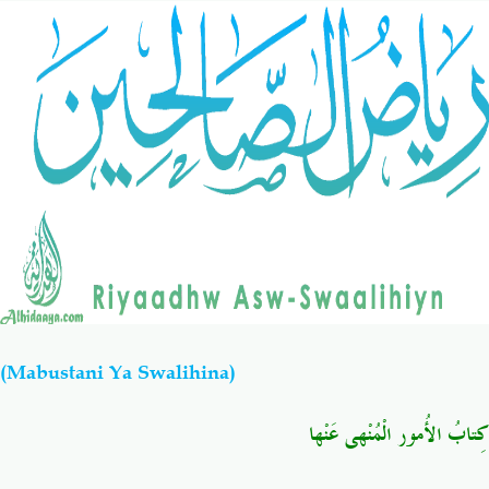
Salaf Wa Ummah
Firaq-Makundi
Fiqh-Ibaadah
Duaa-Adhkaar
Fataawa Za Ulamaa
Kauli Za Salaf
Akhlaaq-Aadaab
Raqaaiq
Familia-Jamii
Maswali-Majibu
(Mabustani Ya Swalihina)
Chemsha Bongo
Vitabu
كِتابُ الأُمور الْمُنْهى عَنْها
Mapishi