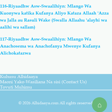
116-Riyaadhw Asw-Swaalihiyn: Mlango Wa
Kuonywa katika Kufanya Aliyo Kataza Allaah 'Azza
wa Jalla au Rasuli Wake (Swalla Allaahu 'alayhi wa
aalihi wa sallam)
117-Riyaadhw Asw-Swaalihiyn: Mlango Wa
Anachosema wa Anachofanya Mwenye Kufanya
Alichokatazwa
Kuhusu Alhidaaya
Maoni Yako-Wasiliana Na sisi (Contact Us)
Tovuti Muhimu
© 2026 Alhidaaya.com All rights reserved.
⌂