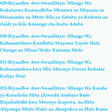
029-Riyaadhw Asw-Swaalihiyn: Mlango Wa
Kukatazwa Kumuadhibu Mtumwa na Mnyama na
Mwanamke na Mtoto Bila ya Sababu ya Kisheria au
Zaidi ya Kile Kiwango cha Kutia Adabu
030-Riyaadhw Asw-Swaalihiyn: Mlango Wa
Kuharamishwa Kuadhibu Mnyama Yoyote Hata
Chungu na Mfano Wake Kutumia Moto
031-Riyaadhw Asw-Swaalihiyn: Mlango Wa
Kuharamishwa kwa Mtu Mwenye Uwezo Kukataa
Kulipa Deni
032-Riyaadhw Asw-Swaalihiyn: Mlango Wa Karaha
ya Kurudisha Hiba (Zawadi) Ambayo Bado
Hajaikabidhi kwa Mwenye Kupewa, na Hiba
Aliyompa Mtoto Wake na Akaipokea au Hata Kama