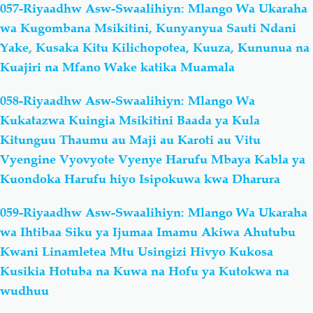
057-Riyaadhw Asw-Swaalihiyn: Mlango Wa Ukaraha
wa Kugombana Msikitini, Kunyanyua Sauti Ndani
Yake, Kusaka Kitu Kilichopotea, Kuuza, Kununua na
Kuajiri na Mfano Wake katika Muamala
058-Riyaadhw Asw-Swaalihiyn: Mlango Wa
Kukatazwa Kuingia Msikitini Baada ya Kula
Kitunguu Thaumu au Maji au Karoti au Vitu
Vyengine Vyovyote Vyenye Harufu Mbaya Kabla ya
Kuondoka Harufu hiyo Isipokuwa kwa Dharura
059-Riyaadhw Asw-Swaalihiyn: Mlango Wa Ukaraha
wa Ihtibaa Siku ya Ijumaa Imamu Akiwa Ahutubu
Kwani Linamletea Mtu Usingizi Hivyo Kukosa
Kusikia Hotuba na Kuwa na Hofu ya Kutokwa na
wudhuu