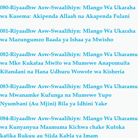
080-Riyaadhw Asw-Swaalihiyn: Mlango Wa Ukaraha
wa Kusema: Akipenda Allaah na Akapenda Fulani
081-Riyaadhw Asw-Swaalihiyn: Mlango Wa Ukaraha
wa Mazungumzo Baada ya Ishaa ya Mwisho
082-Riyaadhw Asw-Swaalihiyn: Mlango Wa Uharamu
wa Mke Kukataa Mwito wa Mumewe Anapomuita
Kitandani na Hana Udhuru Wowote wa Kisheria
083-Riyaadhw Asw-Swaalihiyn: Mlango Wa Uharamu
wa Mwanamke Kufunga na Mumewe Yupo
Nyumbani (Au Mjini) Bila ya Idhini Yake
084-Riyaadhw Asw-Swaalihiyn: Mlango Wa Uharamu
wa Kunyanyua Maamuma Kichwa chake Kutoka
katika Rukuu au Sijda Kabla ya Imam