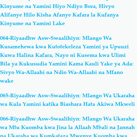
Kinyume na Yamini Hiyo Ndiyo Bora, Hivyo
Alifanye Hilo Kisha Afanye Kafara la Kufanya
Kinyume na Yamini Lake
064-Riyaadhw Asw-Swaalihiyn: Mlango Wa
Kusamehewa kwa Kutotekeleza Yamini ya Upuuzi
Kuwa Halina Kafara, Nayo ni Kusema kwa Ulimi
Bila ya Kukusudia Yamini Kama Kauli Yake ya Ada:
Sivyo Wa-Allaahi na Ndio Wa-Allaahi na Mfano
wake
065-Riyaadhw Asw-Swaalihiyn: Mlango Wa Ukaraha
wa Kula Yamini katika Biashara Hata Akiwa Mkweli
066-Riyaadhw Asw-Swaalihiyn: Mlango Wa Ukaraha
wa Mtu Kuomba kwa Jina la Allaah Mbali na Jannah
na Ukaraha wa Kumkataza Mwenye Kuomba kwa