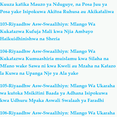
Kuuza katika Mauzo ya Nduguye, na Posa Juu ya
Posa yake Isipokuwa Akitoa Ruhusa au Akikataliwa
103-Riyaadhw Asw-Swaalihiyn: Mlango Wa
Kukatazwa Kufuja Mali kwa Njia Ambayo
Haikuidhinishwa na Sheria
104-Riyaadhw Asw-Swaalihiyn: Mlango Wa
Kukatazwa Kumuashiria muislamu kwa Silaha na
Mfano wake Sawa ni kwa Kweli au Mzaha na Katazo
la Kuwa na Upanga Nje ya Ala yake
105-Riyaadhw Asw-Swaalihiyn: Mlango Wa Ukaraha
wa kutoka Msikitini Baada ya Adhana Isipokuwa
kwa Udhuru Mpaka Aswali Swalaah ya Faradhi
106-Riyaadhw Asw-Swaalihiyn: Mlango Wa Ukaraha