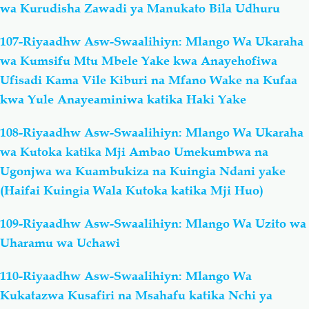
wa Kurudisha Zawadi ya Manukato Bila Udhuru
107-Riyaadhw Asw-Swaalihiyn: Mlango Wa Ukaraha
wa Kumsifu Mtu Mbele Yake kwa Anayehofiwa
Ufisadi Kama Vile Kiburi na Mfano Wake na Kufaa
kwa Yule Anayeaminiwa katika Haki Yake
108-Riyaadhw Asw-Swaalihiyn: Mlango Wa Ukaraha
wa Kutoka katika Mji Ambao Umekumbwa na
Ugonjwa wa Kuambukiza na Kuingia Ndani yake
(Haifai Kuingia Wala Kutoka katika Mji Huo)
109-Riyaadhw Asw-Swaalihiyn: Mlango Wa Uzito wa
Uharamu wa Uchawi
110-Riyaadhw Asw-Swaalihiyn: Mlango Wa
Kukatazwa Kusafiri na Msahafu katika Nchi ya