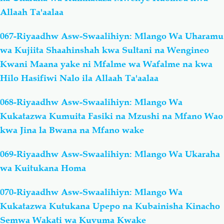
Allaah Ta'aalaa
067-Riyaadhw Asw-Swaalihiyn: Mlango Wa Uharamu
wa Kujiita Shaahinshah kwa Sultani na Wengineo
Kwani Maana yake ni Mfalme wa Wafalme na kwa
Hilo Hasifiwi Nalo ila Allaah Ta'aalaa
068-Riyaadhw Asw-Swaalihiyn: Mlango Wa
Kukatazwa Kumuita Fasiki na Mzushi na Mfano Wao
kwa Jina la Bwana na Mfano wake
069-Riyaadhw Asw-Swaalihiyn: Mlango Wa Ukaraha
wa Kuitukana Homa
070-Riyaadhw Asw-Swaalihiyn: Mlango Wa
Kukatazwa Kutukana Upepo na Kubainisha Kinacho
Semwa Wakati wa Kuvuma Kwake