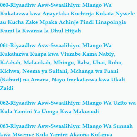
060-Riyaadhw Asw-Swaalihiyn: Mlango Wa
Kukatazwa kwa Anayetaka Kuchinja Kukata Nywele
au Kucha Zake Mpaka Achinje Pindi Linapoingia
Kumi la Kwanza la Dhul Hijjah
061-Riyaadhw Asw-Swaalihiyn: Mlango Wa
Kukatazwa Kuapa kwa Viumbe Kama Nabiy,
Ka'abah, Malaaikah, Mbingu, Baba, Uhai, Roho,
Kichwa, Neema ya Sultani, Mchanga wa Fuani
(Kaburi) na Amana, Nayo Imekatazwa kwa Ukali
Zaidi
062-Riyaadhw Asw-Swaalihiyn: Mlango Wa Uzito wa
Kula Yamini Ya Uongo Kwa Makusudi
063-Riyaadhw Asw-Swaalihiyn: Mlango Wa Sunnah
kwa Mwenye Kula Yamini Akaona Kufanya