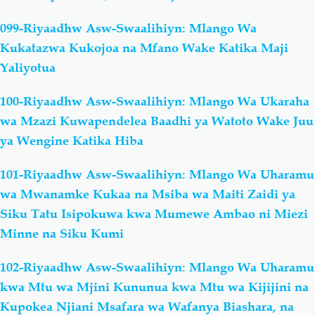
099-Riyaadhw Asw-Swaalihiyn: Mlango Wa
Kukatazwa Kukojoa na Mfano Wake Katika Maji
Yaliyotua
100-Riyaadhw Asw-Swaalihiyn: Mlango Wa Ukaraha
wa Mzazi Kuwapendelea Baadhi ya Watoto Wake Juu
ya Wengine Katika Hiba
101-Riyaadhw Asw-Swaalihiyn: Mlango Wa Uharamu
wa Mwanamke Kukaa na Msiba wa Maiti Zaidi ya
Siku Tatu Isipokuwa kwa Mumewe Ambao ni Miezi
Minne na Siku Kumi
102-Riyaadhw Asw-Swaalihiyn: Mlango Wa Uharamu
kwa Mtu wa Mjini Kununua kwa Mtu wa Kijijini na
Kupokea Njiani Msafara wa Wafanya Biashara, na