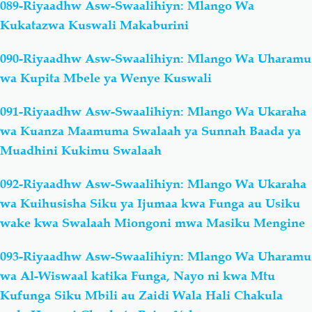
089-Riyaadhw Asw-Swaalihiyn: Mlango Wa
Kukatazwa Kuswali Makaburini
090-Riyaadhw Asw-Swaalihiyn: Mlango Wa Uharamu
wa Kupita Mbele ya Wenye Kuswali
091-Riyaadhw Asw-Swaalihiyn: Mlango Wa Ukaraha
wa Kuanza Maamuma Swalaah ya Sunnah Baada ya
Muadhini Kukimu Swalaah
092-Riyaadhw Asw-Swaalihiyn: Mlango Wa Ukaraha
wa Kuihusisha Siku ya Ijumaa kwa Funga au Usiku
wake kwa Swalaah Miongoni mwa Masiku Mengine
093-Riyaadhw Asw-Swaalihiyn: Mlango Wa Uharamu
wa Al-Wiswaal katika Funga, Nayo ni kwa Mtu
Kufunga Siku Mbili au Zaidi Wala Hali Chakula