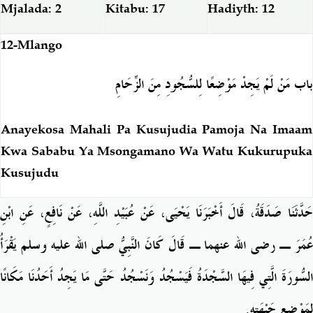
Mjalada: 2
Kitabu: 17
Hadiyth: 12
12-Mlango
باب مَنْ لَمْ يَجِدْ مَوْضِعًا لِلسُّجُودِ مِنَ الزِّحَامِ
Anayekosa Mahali Pa Kusujudia Pamoja Na Imaam
Kwa Sababu Ya Msongamano Wa Watu Kukurupuka
Kusujudu
حَدَّثَنَا صَدَقَةُ، قَالَ أَخْبَرَنَا يَحْيَى، عَنْ عُبَيْدِ اللَّهِ، عَنْ نَافِعٍ، عَنِ ابْنِ
عُمَرَ ـ رضى الله عنهما ـ قَالَ كَانَ النَّبِيُّ صلى الله عليه وسلم يَقْرَأُ
السُّورَةَ الَّتِي فِيهَا السَّجْدَةُ فَيَسْجُدُ وَنَسْجُدُ حَتَّى مَا يَجِدُ أَحَدُنَا مَكَانًا
لِمَوْضِعِ جَبْهَتِهِ‏.