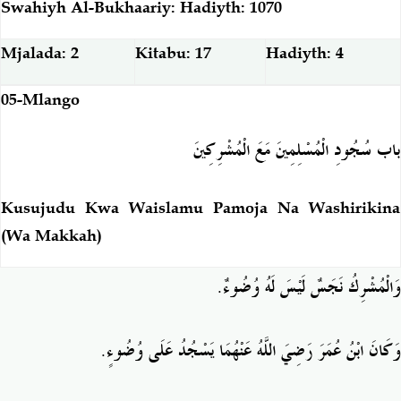
Swahiyh Al-Bukhaariy: Hadiyth: 1070
Mjalada: 2
Kitabu: 17
Hadiyth: 4
05-Mlango
باب سُجُودِ الْمُسْلِمِينَ مَعَ الْمُشْرِكِينَ
Kusujudu Kwa Waislamu Pamoja Na Washirikina
(Wa Makkah)
وَالْمُشْرِكُ نَجَسٌ لَيْسَ لَهُ وُضُوءٌ.
.
وَكَانَ ابْنُ عُمَرَ رَضِيَ اللَّهُ عَنْهُمَا يَسْجُدُ عَلَى وُضُوءٍ