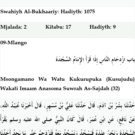
Swahiyh Al-Bukhaariy: Hadiyth: 1075
Mjalada: 2
Kitabu: 17
Hadiyth: 9
09-Mlango
باب ازْدِحَامِ النَّاسِ إِذَا قَرَأَ الإِمَامُ السَّجْدَةَ
Msongamano Wa Watu Kukurupuka (Kusujudu)
Wakati Imaam Anasoma Suwrah As-Sajdah (32)
حَدَّثَنَا بِشْرُ بْنُ آدَمَ، قَالَ حَدَّثَنَا عَلِيُّ بْنُ مُسْهِرٍ، قَالَ أَخْبَرَنَا عُبَيْدُ اللَّهِ،
عَنْ نَافِعٍ، عَنِ ابْنِ عُمَرَ، قَالَ كَانَ النَّبِيُّ صلى الله عليه وسلم يَقْرَأُ
السَّجْدَةَ وَنَحْنُ عِنْدَهُ فَيَسْجُدُ وَنَسْجُدُ مَعَهُ فَنَزْدَحِمُ حَتَّى مَا يَجِدُ أَحَدُنَا