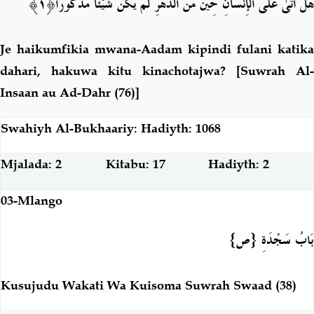
هَلْ أَتَىٰ عَلَى الْإِنسَانِ حِينٌ مِّنَ الدَّهْرِ لَمْ يَكُن شَيْئًا مَّذْكُورًا﴿١﴾
Je haikumfikia mwana-Aadam kipindi fulani katika
dahari, hakuwa kitu kinachotajwa?
[
Suwrah Al-
Insaan au Ad-Dahr (76)]
Swahiyh Al-Bukhaariy: Hadiyth: 1068
Mjalada: 2
Kitabu: 17
Hadiyth: 2
03-Mlango
بَابُ سَجْدَةِ {ص}
Kusujudu Wakati Wa Kuisoma Suwrah Swaad (38)