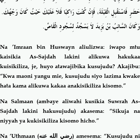
.
حَضَرٍ فَاسْتَقْبِلِ الْقِبْلَةَ، فَإِنْ كُنْتَ رَاكِبًا فَلاَ عَلَيْكَ حَيْثُ كَانَ وَجْهُكَ
.
وَكَانَ السَّائِبُ بْنُ يَزِيدَ لاَ يَسْجُدُ لِسُجُودِ الْقَاصِّ
Na ’Imraan bin Huswayn aliulizwa: iwapo mtu
kaisikia As-Sajdah lakini alikuwa hakukaa
kuisikiliza, je, huyo atawajibika kusujudu? Akajibu:
“Kwa maoni yangu mie, kusujudu siyo lazima kwake
hata kama alikuwa kakaa anakisikiliza kisomo.”
Na Salmaan (ambaye aliwahi kusikia Suwrah As-
Sajdah lakini hakusujudu) akasema: “Sikuja na
niyyah ya kukisikiliza kisomo hicho.”
Na ‘Uthmaan
(رضي الله عنه)
amesema: “Kusujudu n