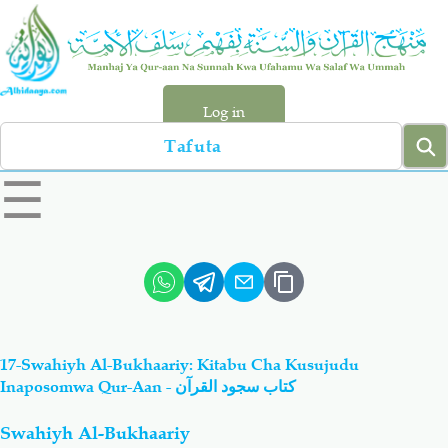
Skip
to
main
content
Log in
Search
left
☰
sidebar
menu
Qur-aan
Hadiyth
Sunnah
Tawhiyd
17-Swahiyh Al-Bukhaariy: Kitabu Cha Kusujudu
Aqiydah
Manhaj
Inaposomwa Qur-Aan - كتاب سجود القرآن
Swahiyh Al-Bukhaariy
Shirki & Kufru
Bid-'ah (Uzushi)