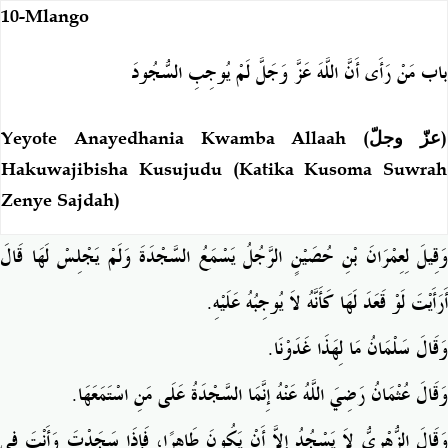
10-Mlango
باب مَنْ رَأَى أَنَّ اللَّهَ عَزَّ وَجَلَّ لَمْ يُوجِبِ السُّجُودَ
Yeyote Anayedhania Kwamba Allaah (
عزّ وجلّ
)
Hakuwajibisha Kusujudu (Katika Kusoma Suwrah
Zenye Sajdah)
وَقِيلَ لِعِمْرَانَ بْنِ حُصَيْنٍ الرَّجُلُ يَسْمَعُ السَّجْدَةَ وَلَمْ يَجْلِسْ لَهَا قَالَ
.
أَرَأَيْتَ لَوْ قَعَدَ لَهَا كَأَنَّهُ لاَ يُوجِبُهُ عَلَيْهِ
.
وَقَالَ سَلْمَانُ مَا لِهَذَا غَدَوْنَا
.
وَقَالَ عُثْمَانُ رَضِيَ اللَّهُ عَنْهُ إِنَّمَا السَّجْدَةُ عَلَى مَنِ اسْتَمَعَهَا
وَقَالَ الزُّهْرِيُّ لاَ يَسْجُدُ إِلاَّ أَنْ يَكُونَ طَاهِرًا، فَإِذَا سَجَدْتَ وَأَنْتَ فِي