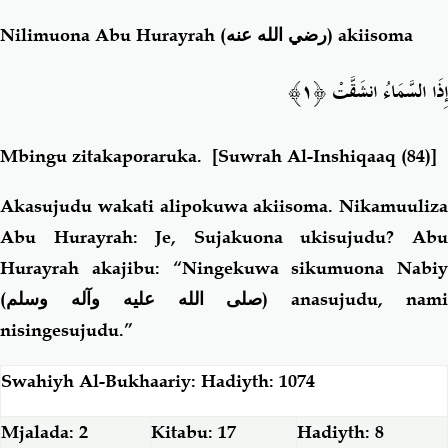
Nilimuona Abu Hurayrah
(رضي الله عنه)
akiisoma
إِذَا السَّمَاءُ انشَقَّتْ ﴿١﴾
Mbingu zitakaporaruka.
[Suwrah Al-Inshiqaaq (84)]
Akasujudu wakati alipokuwa akiisoma. Nikamuuliza
Abu Hurayrah: Je, Sujakuona ukisujudu? Abu
Hurayrah akajibu: “Ningekuwa sikumuona Nabiy
(
صلى الله عليه وآله وسلم
) anasujudu, nam
nisingesujudu.”
Swahiyh Al-Bukhaariy: Hadiyth: 1074
Mjalada: 2
Kitabu: 17
Hadiyth: 8