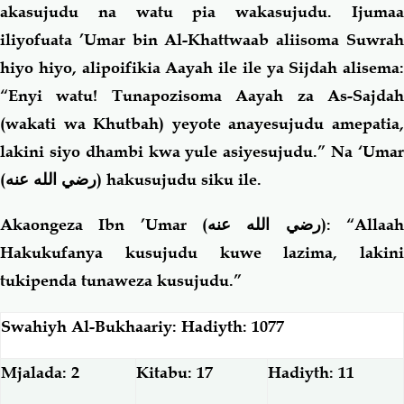
akasujudu na watu pia wakasujudu. Ijumaa
iliyofuata ’Umar bin Al-Khattwaab aliisoma Suwrah
hiyo hiyo, alipoifikia Aayah ile ile ya Sijdah alisema:
“Enyi watu! Tunapozisoma Aayah za As-Sajdah
(wakati wa Khutbah) yeyote anayesujudu amepatia,
lakini siyo dhambi kwa yule asiyesujudu.” Na ‘Umar
(رضي الله عنه)
hakusujudu siku ile.
Akaongeza Ibn ’Umar
(رضي الله عنه)
: “Allaa
Hakukufanya kusujudu kuwe lazima, lakini
tukipenda tunaweza kusujudu.”
Swahiyh Al-Bukhaariy: Hadiyth: 1077
Mjalada: 2
Kitabu: 17
Hadiyth: 11