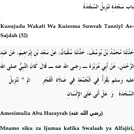
باب سَجْدَةِ تَنْزِيلُ السَّجْدَةُ
Kusujudu Wakati Wa Kuisoma Suwrah Tanziyl As-
Sajdah (32)
حَدَّثَنَا مُحَمَّدُ بْنُ يُوسُفَ، حَدَّثَنَا سُفْيَانُ، عَنْ سَعْدِ بْنِ إِبْرَاهِيمَ، عَنْ عَبْدِ
الرَّحْمَنِ، عَنْ أَبِي هُرَيْرَةَ ـ رضى الله عنه ـ قَالَ كَانَ النَّبِيُّ صلى الله
عليه وسلم يَقْرَأُ فِي الْجُمُعَةِ فِي صَلاَةِ الْفَجْرِ ‏
‏الم * تَنْزِيلُ‏
السَّجْدَةَ
وَ‏
‏هَلْ أَتَى عَلَى الإِنْسَانِ‏
Amesimulia Abu Hurayrah
(رضي الله عنه)
Mnamo siku za Ijumaa katika Swalaah ya Alfajiri,