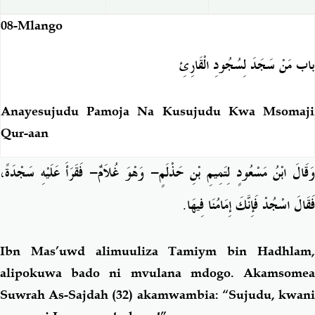
08-Mlango
باب مَنْ سَجَدَ لِسُجُودِ الْقَارِئِ
Anayesujudu Pamoja Na Kusujudu Kwa Msomaji
Qur-aan
فَقَرَأَ عَلَيْهِ سَجْدَةً،
-
َقَالَ ابْنُ مَسْعُودٍ لِتَمِيمِ بْنِ حَذْلَمٍ- وَهْوَ غُلاَمٌ
.
فَقَالَ اسْجُدْ فَإِنَّكَ إِمَامُنَا فِيهَا
Ibn Mas’uwd alimuuliza Tamiym bin Hadhlam,
alipokuwa bado ni mvulana mdogo. Akamsomea
Suwrah As-Sajdah (32) akamwambia: “Sujudu, kwani