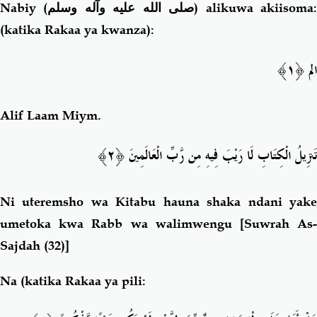
Nabiy (
صلى الله عليه وآله وسلم
) alikuwa akiisoma
(katika Rakaa ya kwanza):
الم ﴿١﴾
Alif Laam Miym.
تَنزِيلُ الْكِتَابِ لَا رَيْبَ فِيهِ مِن رَّبِّ الْعَالَمِينَ ﴿٢﴾
Ni uteremsho wa Kitabu hauna shaka ndani yake
umetoka kwa Rabb wa walimwengu [
Suwrah As
Sajdah (32)]
Na (katika Rakaa ya pili: