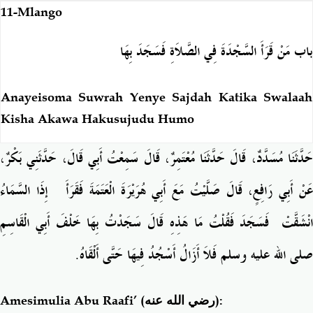
11-Mlango
باب مَنْ قَرَأَ السَّجْدَةَ فِي الصَّلاَةِ فَسَجَدَ بِهَا
Anayeisoma Suwrah Yenye Sajdah Katika Swalaah
Kisha Akawa Hakusujudu Humo
حَدَّثَنَا مُسَدَّدٌ، قَالَ حَدَّثَنَا مُعْتَمِرٌ، قَالَ سَمِعْتُ أَبِي قَالَ، حَدَّثَنِي بَكْرٌ،
َنْ أَبِي رَافِعٍ، قَالَ صَلَّيْتُ مَعَ أَبِي هُرَيْرَةَ الْعَتَمَةَ فَقَرَأَ ‏
إِذَا السَّمَاءُ
نْشَقَّتْ
فَسَجَدَ فَقُلْتُ مَا هَذِهِ قَالَ سَجَدْتُ بِهَا خَلْفَ أَبِي الْقَاسِمِ
صلى الله عليه وسلم فَلاَ أَزَالُ أَسْجُدُ فِيهَا حَتَّى أَلْقَاهُ‏.‏
Amesimulia Abu Raafi’
(رضي الله عنه)
: