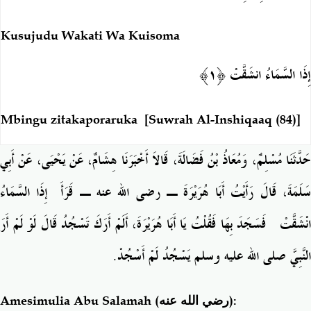
Kusujudu Wakati Wa Kuisoma
إ
ِذَا السَّمَاءُ انشَقَّتْ ﴿١﴾
Mbingu zitakaporaruka
[Suwrah Al-Inshiqaaq (84)]
حَدَّثَنَا مُسْلِمٌ، وَمُعَاذُ بْنُ فَضَالَةَ، قَالاَ أَخْبَرَنَا هِشَامٌ، عَنْ يَحْيَى، عَنْ أَبِي
َلَمَةَ، قَالَ رَأَيْتُ أَبَا هُرَيْرَةَ ـ رضى الله عنه ـ قَرَأَ
‏إِذَا السَّمَاءُ
نْشَقَّتْ‏
‏ فَسَجَدَ بِهَا فَقُلْتُ يَا أَبَا هُرَيْرَةَ، أَلَمْ أَرَكَ تَسْجُدُ قَالَ لَوْ لَمْ أَرَ
النَّبِيَّ صلى الله عليه وسلم يَسْجُدُ لَمْ أَسْجُدْ‏.‏
Amesimulia Abu Salamah
(رضي الله عنه)
: