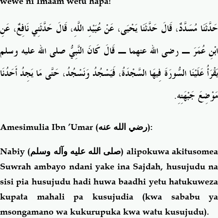
wewe ni Imaam wetu hapa!”
حَدَّثَنَا مُسَدَّدٌ، قَالَ حَدَّثَنَا يَحْيَى، عَنْ عُبَيْدِ اللَّهِ، قَالَ حَدَّثَنِي نَافِعٌ، عَنِ
ابْنِ عُمَرَ ـ رضى الله عنهما ـ قَالَ كَانَ النَّبِيُّ صلى الله عليه وسلم
يَقْرَأُ عَلَيْنَا السُّورَةَ فِيهَا السَّجْدَةُ، فَيَسْجُدُ وَنَسْجُدُ، حَتَّى مَا يَجِدُ أَحَدُنَا
مَوْضِعَ جَبْهَتِهِ‏.‏
Amesimulia Ibn ’Umar
(رضي الله عنه)
:
Nabiy (
صلى الله عليه وآله وسلم
) alipokuwa akitusome
Suwrah ambayo ndani yake ina Sajdah, husujudu na
sisi pia husujudu hadi huwa baadhi yetu hatukuweza
kupata mahali pa kusujudia (kwa sababu ya
msongamano wa kukurupuka kwa watu kusujudu).