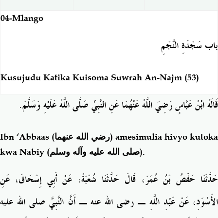
04-Mlango
باب سَجْدَةِ النَّجْمِ
Kusujudu Katika Kuisoma Suwrah An-Najm (53)
.
قَالَهُ ابْنُ عَبَّاسٍ رَضِيَ اللَّهُ عَنْهُمَا عَنِ النَّبِيِّ صَلَّى اللَّهُ عَلَيْهِ وَسَلَّمَ
Ibn ‘Abbaas
(رضي الله عنهما)
amesimulia hivyo kutoka
kwa Nabiy (
صلى الله عليه وآله وسلم
).
حَدَّثَنَا حَفْصُ بْنُ عُمَرَ، قَالَ حَدَّثَنَا شُعْبَةُ، عَنْ أَبِي إِسْحَاقَ، عَنِ
الأَسْوَدِ، عَنْ عَبْدِ اللَّهِ ـ رضى الله عنه ـ أَنَّ النَّبِيَّ صلى الله عليه