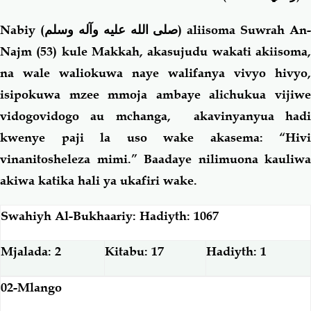
Nabiy (
صلى الله عليه وآله وسلم
) aliisoma Suwrah An-
Najm (53) kule Makkah, akasujudu wakati akiisoma,
na wale waliokuwa naye walifanya vivyo hivyo,
isipokuwa mzee mmoja ambaye alichukua vijiwe
vidogovidogo au mchanga, akavinyanyua hadi
kwenye paji la uso wake akasema: “Hivi
vinanitosheleza mimi.” Baadaye nilimuona kauliwa
akiwa katika hali ya ukafiri wake.
Swahiyh Al-Bukhaariy: Hadiyth: 1067
Mjalada: 2
Kitabu: 17
Hadiyth: 1
02-Mlango