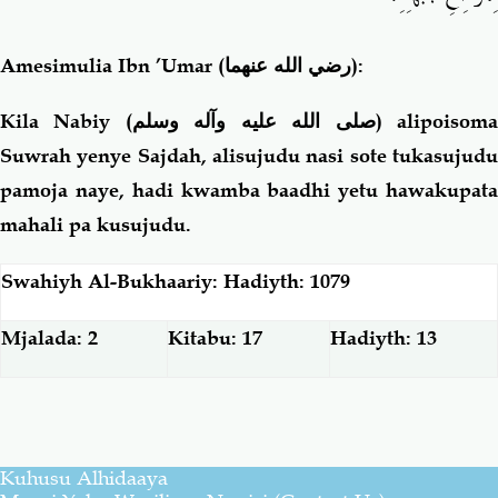
Amesimulia Ibn ’Umar
(رضي الله عنهما)
:
Kila Nabiy (
صلى الله عليه وآله وسلم
) alipoisom
Suwrah yenye Sajdah, alisujudu nasi sote tukasujudu
pamoja naye, hadi kwamba baadhi yetu hawakupata
mahali pa kusujudu.
Swahiyh Al-Bukhaariy: Hadiyth: 1079
Mjalada: 2
Kitabu: 17
Hadiyth: 13
Kuhusu Alhidaaya