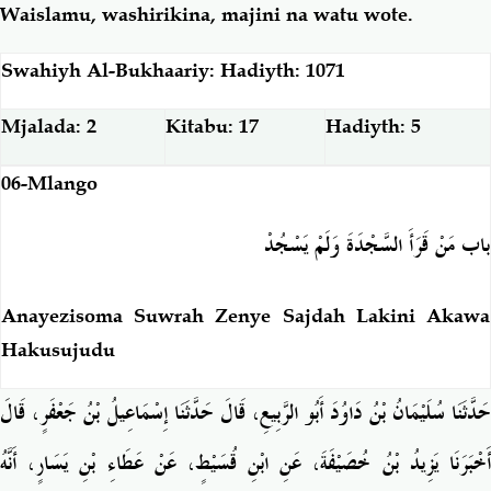
Waislamu, washirikina, majini na watu wote.
Swahiyh Al-Bukhaariy: Hadiyth: 1071
Mjalada: 2
Kitabu: 17
Hadiyth: 5
06-Mlango
باب مَنْ قَرَأَ السَّجْدَةَ وَلَمْ يَسْجُدْ
Anayezisoma Suwrah Zenye Sajdah Lakini Akawa
Hakusujudu
حَدَّثَنَا سُلَيْمَانُ بْنُ دَاوُدَ أَبُو الرَّبِيعِ، قَالَ حَدَّثَنَا إِسْمَاعِيلُ بْنُ جَعْفَرٍ، قَالَ
أَخْبَرَنَا يَزِيدُ بْنُ خُصَيْفَةَ، عَنِ ابْنِ قُسَيْطٍ، عَنْ عَطَاءِ بْنِ يَسَارٍ، أَنَّهُ