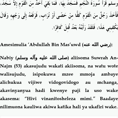
وسلم قَرَأَ سُورَةَ النَّجْمِ فَسَجَدَ بِهَا، فَمَا بَقِيَ أَحَدٌ مِنَ الْقَوْمِ إِلاَّ سَجَدَ،
فَأَخَذَ رَجُلٌ مِنَ الْقَوْمِ كَفًّا مِنْ حَصًى أَوْ تُرَابٍ، فَرَفَعَهُ إِلَى وَجْهِهِ وَقَالَ
يَكْفِينِي هَذَا، فَلَقَدْ رَأَيْتُهُ بَعْدُ قُتِلَ كَافِرًا‏.‏
Amesimulia ’Abdullah Bin Mas’uwd
(رضي الله عنه)
:
Nabiy (
صلى الله عليه وآله وسلم
) aliisoma Suwrah An-
Najm (53) akasujudu wakati akiisoma, na watu wote
walisujudu, isipokuwa mzee mmoja ambaye
alichukua vijiwe vidogovidogo au mchanga,
akavinyanyua hadi kwenye paji la uso wake
akasema: “Hivi vinanitosheleza mimi.” Baadaye
nilimuona kauliwa akiwa katika hali ya ukafiri wake.