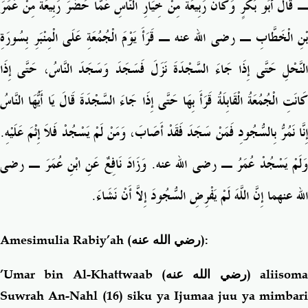
ـ قَالَ أَبُو بَكْرٍ وَكَانَ رَبِيعَةُ مِنْ خِيَارِ النَّاسِ عَمَّا حَضَرَ رَبِيعَةُ مِنْ عُمَرَ
بْنِ الْخَطَّابِ ـ رضى الله عنه ـ قَرَأَ يَوْمَ الْجُمُعَةِ عَلَى الْمِنْبَرِ بِسُورَةِ
النَّحْلِ حَتَّى إِذَا جَاءَ السَّجْدَةَ نَزَلَ فَسَجَدَ وَسَجَدَ النَّاسُ، حَتَّى إِذَا
كَانَتِ الْجُمُعَةُ الْقَابِلَةُ قَرَأَ بِهَا حَتَّى إِذَا جَاءَ السَّجْدَةَ قَالَ يَا أَيُّهَا النَّاسُ
إِنَّا نَمُرُّ بِالسُّجُودِ فَمَنْ سَجَدَ فَقَدْ أَصَابَ، وَمَنْ لَمْ يَسْجُدْ فَلاَ إِثْمَ عَلَيْهِ‏.‏
وَلَمْ يَسْجُدْ عُمَرُ ـ رضى الله عنه‏.‏ وَزَادَ نَافِعٌ عَنِ ابْنِ عُمَرَ ـ رضى
الله عنهما إِنَّ اللَّهَ لَمْ يَفْرِضِ السُّجُودَ إِلاَّ أَنْ نَشَاءَ‏.‏
Amesimulia Rabiy’ah
(رضي الله عنه)
:
’Umar bin Al-Khattwaab
(رضي الله عنه)
aliisom
Suwrah An-Nahl (16) siku ya Ijumaa juu ya mimbari