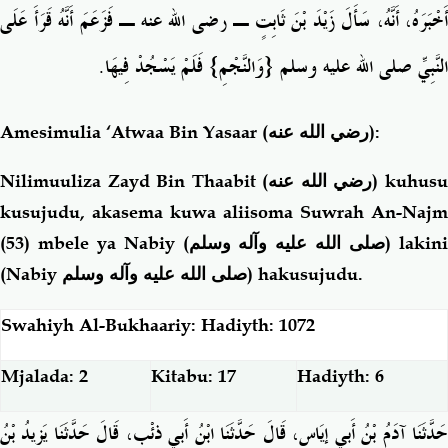
أَخْبَرَهُ، أَنَّهُ، سَأَلَ زَيْدَ بْنَ ثَابِتٍ ـ رضى الله عنه ـ فَزَعَمَ أَنَّهُ قَرَأَ عَلَى
النَّبِيِّ صلى الله عليه وسلم ‏{‏وَالنَّجْمِ‏}‏ فَلَمْ يَسْجُدْ فِيهَا‏.‏
Amesimulia ‘Atwaa Bin Yasaar
(رضي الله عنه)
:
Nilimuuliza Zayd Bin Thaabit
(رضي الله عنه)
kuhus
kusujudu, akasema kuwa aliisoma Suwrah An-Najm
(53) mbele ya Nabiy (
صلى الله عليه وآله وسلم
) lakin
(Nabiy
صلى الله عليه وآله وسلم
) hakusujudu.
Swahiyh Al-Bukhaariy: Hadiyth: 1072
Mjalada: 2
Kitabu: 17
Hadiyth: 6
حَدَّثَنَا آدَمُ بْنُ أَبِي إِيَاسٍ، قَالَ حَدَّثَنَا ابْنُ أَبِي ذِئْبٍ، قَالَ حَدَّثَنَا يَزِيدُ بْنُ