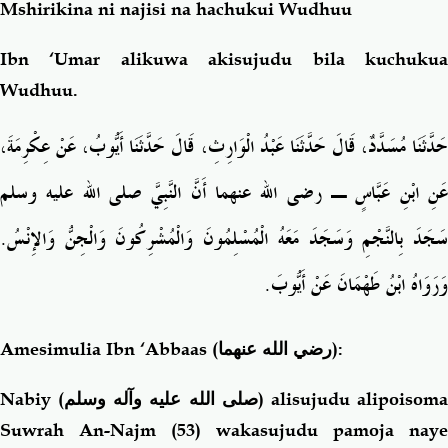
Mshirikina ni najisi na hachukui Wudhuu
Ibn ‘Umar alikuwa akisujudu bila kuchukua
Wudhuu.
حَدَّثَنَا مُسَدَّدٌ، قَالَ حَدَّثَنَا عَبْدُ الْوَارِثِ، قَالَ حَدَّثَنَا أَيُّوبُ، عَنْ عِكْرِمَةَ،
عَنِ ابْنِ عَبَّاسٍ ـ رضى الله عنهما أَنَّ النَّبِيَّ صلى الله عليه وسلم
سَجَدَ بِالنَّجْمِ وَسَجَدَ مَعَهُ الْمُسْلِمُونَ وَالْمُشْرِكُونَ وَالْجِنُّ وَالإِنْسُ‏.‏
وَرَوَاهُ ابْنُ طَهْمَانَ عَنْ أَيُّوبَ‏.‏
Amesimulia Ibn ‘Abbaas
(رضي الله عنهما)
:
Nabiy (
صلى الله عليه وآله وسلم
) alisujudu alipoisom
Suwrah An-Najm (53) wakasujudu pamoja naye