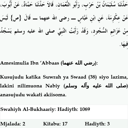
حَدَّثَنَا سُلَيْمَانُ بْنُ حَرْبٍ، وَأَبُو النُّعْمَانِ، قَالاَ حَدَّثَنَا حَمَّادٌ، عَنْ أَيُّوبَ،
عَنْ عِكْرِمَةَ، عَنِ ابْنِ عَبَّاسٍ ـ رضى الله عنهما ـ قَالَ ‏{‏ص‏}‏ لَيْسَ
مِنْ عَزَائِمِ السُّجُودِ، وَقَدْ رَأَيْتُ النَّبِيَّ صلى الله عليه وسلم يَسْجُدُ
فِيهَا‏.‏
Amesimulia Ibn ‘Abbaas
(رضي الله عنهما)
:
Kusujudu katika Suwrah ya Swaad (38) siyo lazima,
lakini nilimuona Nabiy (
صلى الله عليه وآله وسلم
anasujudu wakati akiisoma.
Swahiyh Al-Bukhaariy: Hadiyth: 1069
Mjalada: 2
Kitabu: 17
Hadiyth: 3