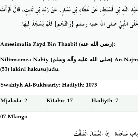
عَبْدِ اللَّهِ بْنِ قُسَيْطٍ، عَنْ عَطَاءِ بْنِ يَسَارٍ، عَنْ زَيْدِ بْنِ ثَابِتٍ، قَالَ قَرَأْتُ
عَلَى النَّبِيِّ صلى الله عليه وسلم ‏{‏وَالنَّجْمِ‏}‏ فَلَمْ يَسْجُدْ فِيهَا‏.‏
Amesimulia Zayd Bin Thaabit
(رضي الله عنه)
:
Nilimsomea Nabiy (
صلى الله عليه وآله وسلم
) An-Najm
(53) lakini hakusujudu.
Swahiyh Al-Bukhaariy: Hadiyth: 1073
Mjalada: 2
Kitabu: 17
Hadiyth: 7
07-Mlango
باب سَجْدَةِ ‏
إِذَا السَّمَاءُ انْشَقَّتْ‏