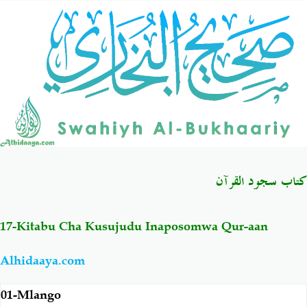
Salaf Wa Ummah
Firaq-Makundi
Fiqh-Ibaadah
Duaa-Adhkaar
Fataawa Za Ulamaa
Kauli Za Salaf
Akhlaaq-Aadaab
Raqaaiq
كتاب سجود القرآن
Familia-Jamii
Maswali-Majibu
17-Kitabu Cha Kusujudu Inaposomwa Qur-aan
Chemsha Bongo
Vitabu
Alhidaaya.com
Mapishi
01-Mlango