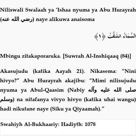
Niliswali Swalaah ya ‘Ishaa nyuma ya Abu Hurayrah
(رضي الله عنه)
naye alikuwa anaisoma
السَّمَاءُ انشَقَّتْ ﴿١﴾
Mbingu zitakaporaruka.
[Suwrah Al-Inshiqaaq (84)]
Akasujudu (katika Aayah 21). Nikasema: “Nini
hivyo?” Abu Hurayrah akajibu: “Mimi nilisujudu
nyuma ya Abul-Qaasim (Nabiy
لى الله عليه وآله
وسلم
) na nitafanya vivyo hivyo (katika uhai wangu)
hadi nikutane naye (Siku ya Qiyaamah).”
Swahiyh Al-Bukhaariy: Hadiyth: 1078