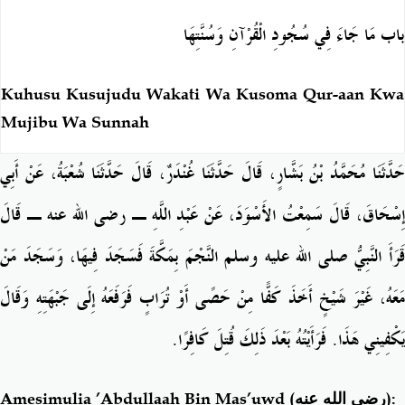
باب مَا جَاءَ فِي سُجُودِ الْقُرْآنِ وَسُنَّتِهَا
Kuhusu Kusujudu Wakati Wa Kusoma Qur-aan Kwa
Mujibu Wa Sunnah
حَدَّثَنَا مُحَمَّدُ بْنُ بَشَّارٍ، قَالَ حَدَّثَنَا غُنْدَرٌ، قَالَ حَدَّثَنَا شُعْبَةُ، عَنْ أَبِي
إِسْحَاقَ، قَالَ سَمِعْتُ الأَسْوَدَ، عَنْ عَبْدِ اللَّهِ ـ رضى الله عنه ـ قَالَ
قَرَأَ النَّبِيُّ صلى الله عليه وسلم النَّجْمَ بِمَكَّةَ فَسَجَدَ فِيهَا، وَسَجَدَ مَنْ
مَعَهُ، غَيْرَ شَيْخٍ أَخَذَ كَفًّا مِنْ حَصًى أَوْ تُرَابٍ فَرَفَعَهُ إِلَى جَبْهَتِهِ وَقَالَ
يَكْفِينِي هَذَا‏.‏ فَرَأَيْتُهُ بَعْدَ ذَلِكَ قُتِلَ كَافِرًا‏.‏
Amesimulia ’Abdullaah Bin Mas’uwd
(رضي الله عنه)
: