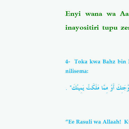
“Enyi wana wa Aa
inayositiri tupu z
4- Toka kwa Bahz bin 
nilisema:
"جَتِكَ أَوْ مِمَّا مَلَكَتْ يَمِينُكَ‏"‏ ‏.‏
“Ee Rasuli wa Allaah! K