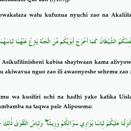
wakataza watu kufunua nyuchi zao na Akaliita 
ْتِنَنَّكُمُ الشَّيْطَانُ كَمَا أَخْرَجَ أَبَوَيْكُم مِّنَ الْجَنَّةِ يَنزِعُ عَنْهُمَا لِبَاسَهُمَ
sikufitinisheni kabisa shaytwaan kama alivyow
 akiwavua nguo zao ili awaonyeshe sehemu zao za
u wa kusitiri uchi na hadhi yake katika Uisl
sambamba na taqwa pale Aliposema:
أَنزَلْنَا عَلَيْكُمْ لِبَاسًا يُوَارِي سَوْآتِكُمْ وَرِيشًا
وَلِبَاسُ التَّقْوَىٰ ذَٰلِكَ خ"