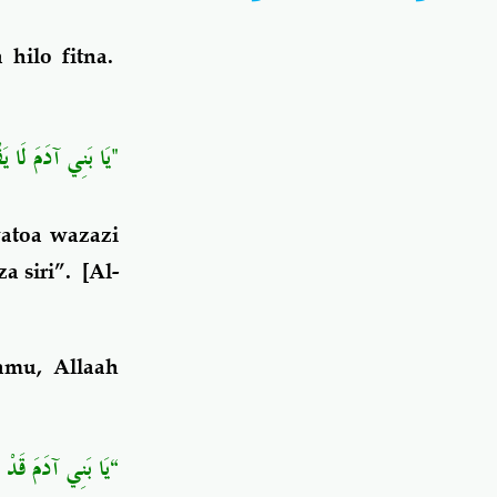
hilo fitna.
يَا بَنِي آدَمَ لَا يَف"
atoa wazazi
 siri”.
[Al-
amu, Allaah
يَا بَنِي آدَمَ قَدْ 
“