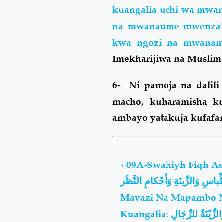
kuangalia uchi wa mwa
na mwanaume mwenzake
kwa ngozi na mwana
Imekharijiwa na Muslim 
6- Ni pamoja na dalili
macho, kuharamisha k
ambayo yatakuja kufafan
Book
traversal
‹
09A-Swahiyh Fiqh As-Sun
links
اللِّباسِ وَالزِّينَةِ وَأَحْكامِ النَّظَر - Kitabu 
for
09A-
Mavazi Na Mapambo 
Swahiyh
Kuangalia: اللِّبَاسُ وَالزِّيْنَةُ للرِّجَالِ Mavazi
Fiqh