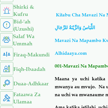
Shirki &
Kufru
Kitabu Cha Mavazi Na
Bid-'ah
اللِّبَاسُ وَالزِّيْنَةُ للرِّجَالِ
(Uzushi)
Salaf Wa
Mavazi Na Mapambo K
Ummah
Alhidaaya.com
Firaq-Makundi
001-Mavazi Na Mapambo
Fiqh-Ibaadah
Maana ya uchi katika 
Duaa-Adhkaar
mwanya au mvujo. Na uch
Fataawa Za
na uchi wa mwanaume na
Ulamaa
Ama katika istilahi, uc