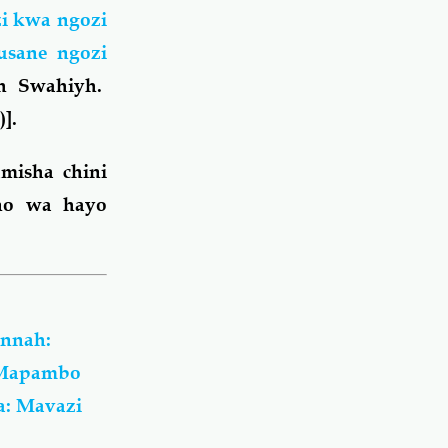
i kwa ngozi
sane ngozi
th Swahiyh.
].
misha chini
ano wa hayo
unnah:
 Mapambo
: Mavazi