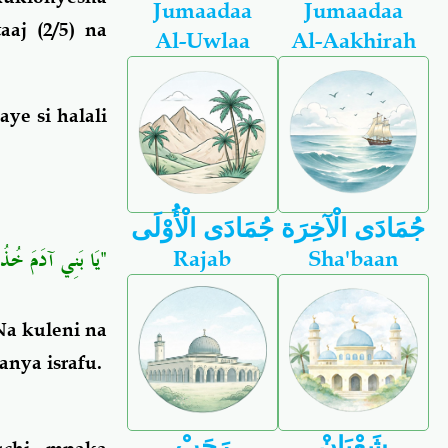
Jumaadaa
Jumaadaa
aj (2/5) na
Al-Uwlaa
Al-Aakhirah
ye si halali
جُمَادَى الْآخِرَة
جُمَادَى الْأُوْلَى
يَا بَنِي آدَمَ خُذُو
Rajab
Sha'baan
a kuleni na
nya israfu.
شَعْبَانْ
رَجَبْ