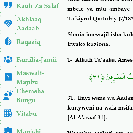
Kauli Za Salaf
mbele ya mtu ambaye s
Akhlaaq-
Tafsiyrul Qurtubiy (7/182
Aadaab
Sharia imewajibisha kuh
Raqaaiq
kwake kuziona.
Familia-Jamii
1- Allaah Ta’aalaa Ame
Maswali-
ُحِبُّ الْمُسْرِفِينَ ﴿٣١
Majibu
Chemsha
31. Enyi wana wa Aadam
Bongo
kunyweni na wala msifan
Vitabu
[Al-A’araaf 31].
Mapishi