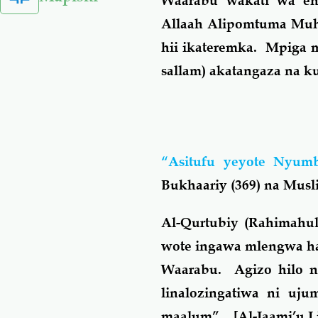
Waarabu wakati wa enz
Allaah Alipomtuma Muha
hii ikateremka. Mpiga m
sallam) akatangaza na 
“Asitufu yeyote Nyumb
Bukhaariy (369) na Musli
Al-Qurtubiy (Rahimahu
wote ingawa mlengwa h
Waarabu. Agizo hilo n
linalozingatiwa ni uj
maalum”. [Al-Jaami’u Li