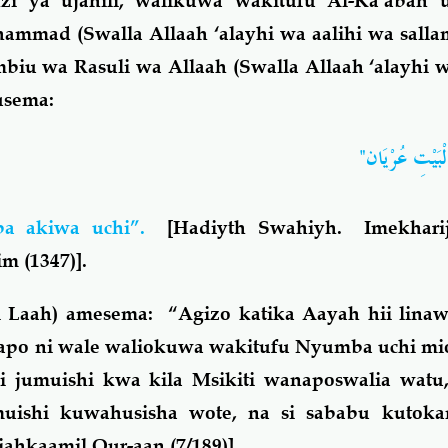
i ya ujahili, walikuwa wakitufu Al-Ka’abah 
mmad (Swalla Allaah ‘alayhi wa aalihi wa salla
biu wa Rasuli wa Allaah (Swalla Allaah ‘alayhi w
kusema:
"ْبَيْتِ عُرْيَان
a akiwa uchi”.
[Hadiyth Swahiyh. Imekharij
m (1347)].
l Laah) amesema: “Agizo katika Aayah hii lina
apo ni wale waliokuwa wakitufu Nyumba uchi m
i jumuishi kwa kila Msikiti wanaposwalia wat
umuishi kuwahusisha wote, na si sababu kutok
ahkaamil Qur-aan (7/189)].