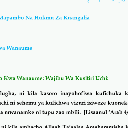
 Mapambo Na Hukmu Za Kuangalia
wa Wanaume
 Kwa Wanaume: Wajibu Wa Kusitiri Uchi:
lugha, ni kila kasoro inayohofiwa kufichuka 
i ni sehemu ya kufichwa vizuri isiweze kuoneka
 mwanamke ni tupu zao mbili. [Lisaanul ‘Arab 4/
hi ni kila ambacho Allaah Ta’aalaa Ameharamisha