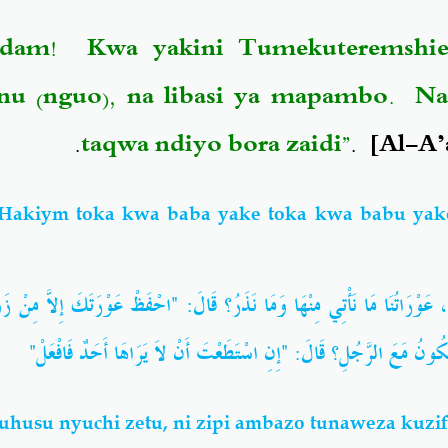
dam! Kwa yakini Tumekuteremshien
enu (nguo), na libasi ya mapambo. Na 
taqwa ndiyo bora zaidi”
. [Al-A’a
Hakiym toka kwa baba yake toka kwa babu yak
عَوْرَاتُنَا مَا نَأْتِي مِنْهَا وَمَا نَذَرُ؟ قَالَ: ‏"‏احْفَظْ عَوْرَتَكَ إِلاَّ مِنْ زَوْ
كُونُ مَعَ الرَّجُلِ؟ قَالَ: ‏"‏إِنِ اسْتَطَعْتَ أَنْ لاَ يَرَاهَا أَحَدٌ فَافْعَلْ
uhusu nyuchi zetu, ni zipi ambazo tunaweza kuzif