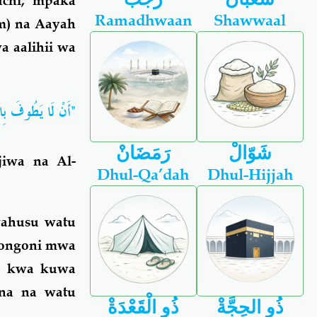
uchi, mpaka
Ramadhwaan
Shawwaal
m) na Aayah
a aalihii wa
أَنْ لَا يَطُوفَ بِال"
شَوّالْ
رَمَضَانْ
iwa na Al-
Dhul-Qa’dah
Dhul-Hijjah
wahusu watu
iongoni mwa
u, kwa kuwa
ana na watu
ذُو الحِجَّةْ
ذُو الْقَعْدَةْ