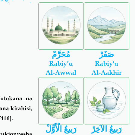
صَفَرْ
مُحَرَّمْ
Rabiy’u
Rabiy'u
Al-Awwal
Al-Aakhir
kutokana na
na kirahisi,
416].
رَبيعُ الآخِرْ
رَبيعُ الْأَوًّلْ
 kukionyesha