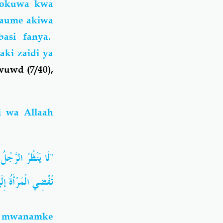
ipokuwa kwa
naume akiwa
asi fanya.
ki zaidi ya
uwd (7/40),
i wa Allaah
لَا يَنْظُرُ الرَّجُلُ 
تُفْضِي الْمَرْأَةُ  "
a mwanamke