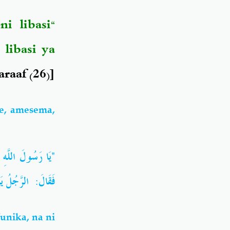
i libasi
libasi ya
raaf (26)].
e, amesema,
يَا رَسُولَ اللَّهِ ، 
فَقَالَ: الرَّجُلُ يَ"
unika, na ni