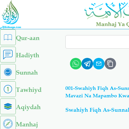
Skip
to
main
content
left
Qur-aan
Search
sidebar
menu
Hadiyth
Sunnah
001-Swahiyh Fiqh As-Sun
Tawhiyd
Mavazi Na Mapambo Kwa 
Aqiydah
Swahiyh Fiqh As-Sunna
Manhaj