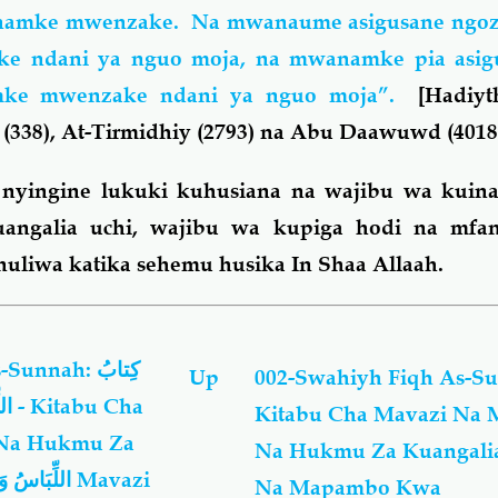
namke mwenzake. Na mwanaume asigusane ngoz
 ndani ya nguo moja, na mwanamke pia asigu
mke mwenzake ndani ya nguo moja”.
[Hadiy
(338), At-Tirmidhiy (2793) na Abu Daawuwd (4018)
 nyingine lukuki kuhusiana na wajibu wa kuina
uangalia uchi, wajibu wa kupiga hodi na mf
uliwa katika sehemu husika In Shaa Allaah.
nah: كِتابُ
Up
002-Swahiyh Fiqh As-S
Cha
Kitabu Cha Mavazi Na
Na Hukmu Za
Na Hukmu Za Kuangalia
Na Mapambo Kwa