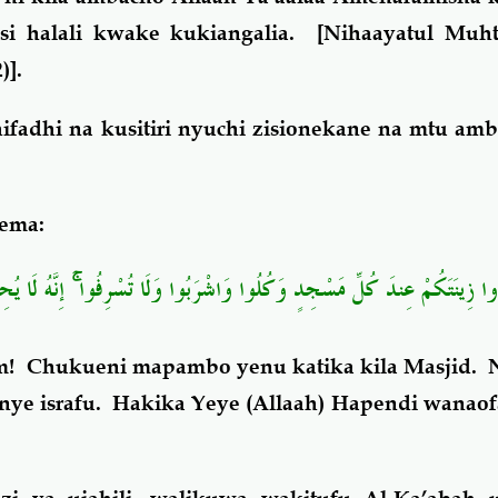
i halali kwake kukiangalia. [Nihaayatul Muhta
)].
ifadhi na kusitiri nyuchi zisionekane na mtu amba
sema:
"ا زِينَتَكُمْ عِندَ كُلِّ مَسْجِدٍ وَكُلُوا وَاشْرَبُوا وَلَا تُسْرِفُوا
إِنَّهُ لَا ي﴾"
! Chukueni mapambo yenu katika kila Masjid. N
ye israfu. Hakika Yeye (Allaah) Hapendi wanaofa