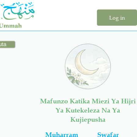
Log in
Mafunzo Katika Miezi Ya Hijri
Ya Kutekeleza Na Ya
Kujiepusha
Muharram
Swafar