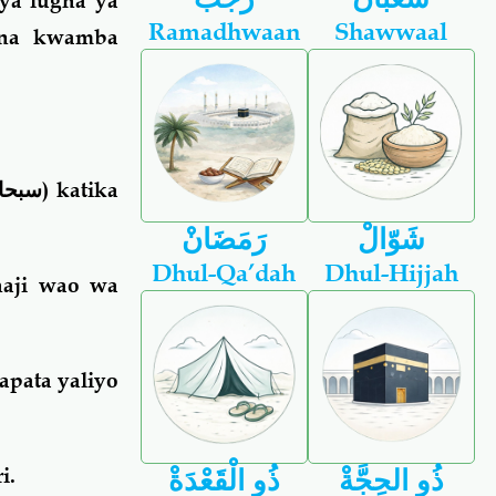
 ya lugha ya
Ramadhwaan
Shawwaal
, na kwamba
سبحان
) katika
شَوّالْ
رَمَضَانْ
Dhul-Qa’dah
Dhul-Hijjah
haji wao wa
apata yaliyo
i.
ذُو الحِجَّةْ
ذُو الْقَعْدَةْ