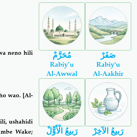
wa neno hili
صَفَرْ
مُحَرَّمْ
Rabiy’u
Rabiy'u
Al-Awwal
Al-Aakhir
ho wao. [Al-
lili, ushahidi
رَبيعُ الآخِرْ
رَبيعُ الْأَوًّلْ
jumbe Wake;