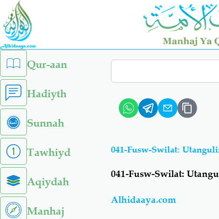
Skip
to
main
content
left
Qur-aan
Search
sidebar
menu
Hadiyth
Sunnah
041-Fusw-Swilat: Utangul
Tawhiyd
041-Fusw-Swilat: Utang
Aqiydah
Alhidaaya.com
Manhaj