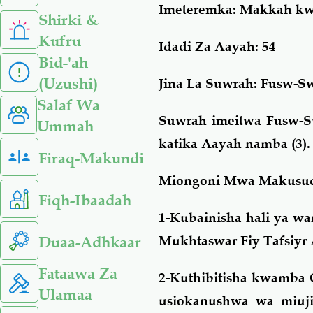
Imeteremka
: Makkah kwa
Shirki &
Kufru
Idadi Za Aayah
: 54
Bid-'ah
(Uzushi)
Jina La Suwrah:
Fusw-Sw
Salaf Wa
Suwrah imeitwa Fusw-Swi
Ummah
katika Aayah namba (3).
Firaq-Makundi
Miongoni Mwa Makusud
Fiqh-Ibaadah
1-Kubainisha hali ya w
Duaa-Adhkaar
Mukhtaswar Fiy Tafsiyr 
Fataawa Za
2-Kuthibitisha kwamba 
Ulamaa
usiokanushwa wa miuji