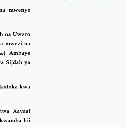
 na mwenye
aah na Uwezo
na mwezi na
سب
) Ambaye
a Sijdah ya
 kutoka kwa
hwa Aayaat
e kwamba hii