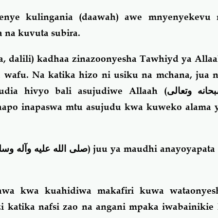
wenye kulingania (daawah) awe mnyenyekevu
 na kuvuta subira.
a, dalili) kadhaa zinazoonyesha Tawhiyd ya All
wafu. Na katika hizo ni usiku na mchana, jua 
udia hivyo bali asujudiwe Allaah (
حانه وتعالى
apo inapaswa mtu asujudu kwa kuweko alama y
صلى الله عليه وآله وسل
) juu ya maudhi anayoyapata
shwa kwa kuahidiwa makafiri kuwa wataonyes
azi katika nafsi zao na angani mpaka iwabainiki