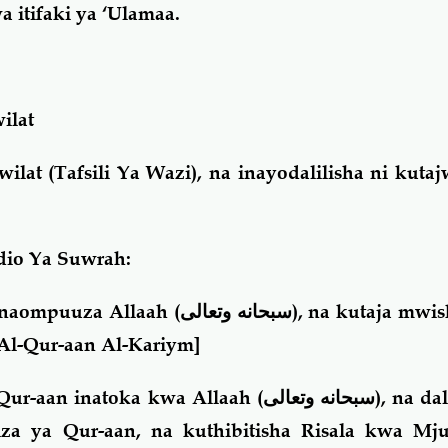
 itifaki ya ‘Ulamaa.
ilat
lat (Tafsili Ya Wazi), na inayodalilisha ni kutaj
io Ya Suwrah:
anaompuuza Allaah (
سبحانه وتعالى
), na kutaja mwis
Al-Qur-aan Al-Kariym]
Qur-aan inatoka kwa Allaah (
سبحانه وتعالى
), na da
za ya Qur-aan, na kuthibitisha Risala kwa M