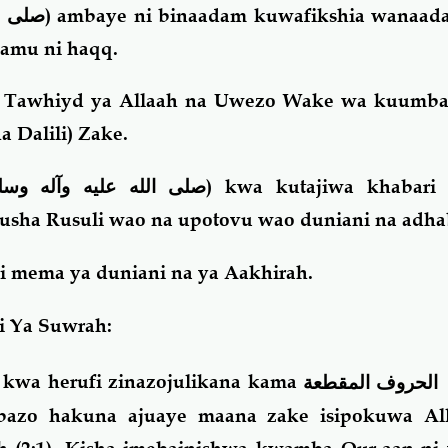
صلى ال
) ambaye ni binaadam kuwafikshia wanaa
lamu ni haqq.
ya Tawhiyd ya Allaah na Uwezo Wake wa kuumb
a Dalili) Zake.
صلى الله عليه وآله وسل
) kwa kutajiwa khabari
nusha Rusuli wao na upotovu wao duniani na adh
 mema ya duniani na ya Aakhirah.
 Ya Suwrah:
kwa herufi zinazojulikana kama
الحروف المقطعة
bazo hakuna ajuaye maana zake isipokuwa All