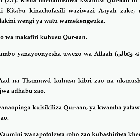
ah (2:1). Kisha imebainishwa kwamba Qur-aan ni
i Kitabu kinachofasili waziwazi Aayah zake
, lakini wengi ya watu wamekengeuka.
 wa makafiri kuhusu Qur-aan.
mambo yanayoonyesha uwezo wa Allaah (
ه وتعالى
‘Aad na Thamuwd kuhusu kibri zao na ukanus
ajwa adhabu zao.
anaopinga kuisikiliza Qur-aan, ya kwamba yataw
yao.
 Waumini wanapotolewa roho zao kubashiriwa kher