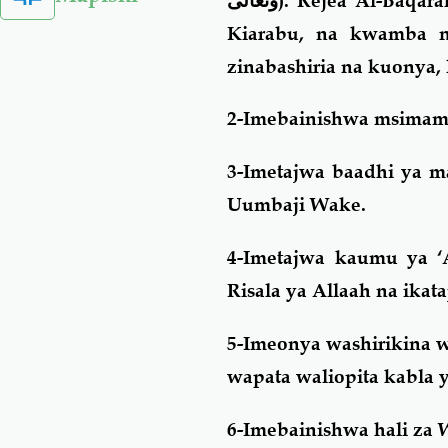
وتعالى
). Rejea Al-Baqar
Kiarabu, na kwamba n
zinabashiria na kuonya
2-Imebainishwa msimamo
3-Imetajwa baadhi ya 
Uumbaji Wake.
4-Imetajwa kaumu ya 
Risala ya Allaah na ikat
5-Imeonya washirikina w
wapata waliopita kabla 
6-Imebainishwa hali za