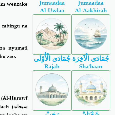
Jumaadaa
Jumaadaa
dam wenzake
Al-Uwlaa
Al-Aakhirah
a mbingu na
 za nyumati
abu zao.
جُمَادَى الْآخِرَة
جُمَادَى الْأُوْلَى
Rajab
Sha'baan
(
Al-Huruwf
aah (
سبحانه
شَعْبَانْ
رَجَبْ