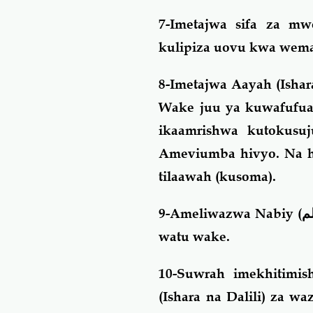
7-Imetajwa sifa za m
kulipiza uovu kwa wema
8-Imetajwa Aayah (Ishar
Wake juu ya kuwafufua 
ikaamrishwa kutokusuj
Ameviumba hivyo. Na h
tilaawah (kusoma).
9-Ameliwazwa Nabiy (
م
watu wake.
10-Suwrah imekhitimi
(Ishara na Dalili) za w