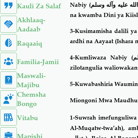
Nabiy (
له عليه وآله وسلم
Kauli Za Salaf
na kwamba Dini ya Kiis
Akhlaaq-
Aadaab
3-Kusimamisha dalili 
ardhi na Aayaat (Ishara n
Raqaaiq
4-Kumliwaza Nabiy (
م
Familia-Jamii
zilotangulia waliowaka
Maswali-
5-Kuwabashiria Waumini
Majibu
Chemsha
Miongoni Mwa Maudhui
Bongo
Vitabu
1-Suwrah imefunguliwa 
Al-Muqatw-twa’ah
),
am
Mapishi