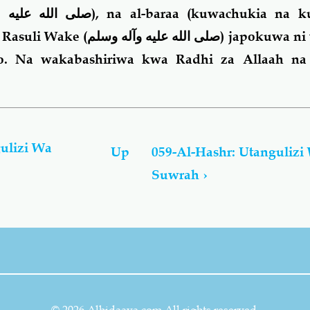
صلى الله عليه 
), na al-baraa (kuwachukia na ku
Rasuli Wake (
صلى الله عليه وآله وسلم
) japokuwa ni
. Na wakabashiriwa kwa Radhi za Allaah na 
ulizi Wa
Up
059-Al-Hashr: Utangulizi
Suwrah
›
© 2026 Alhidaaya.com All rights reserved.