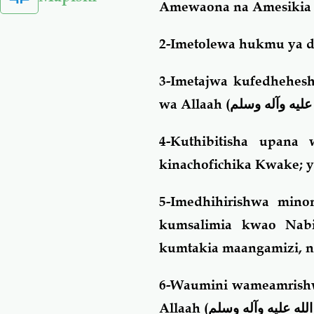
Amewaona na Amesikia 
2-Imetolewa hukmu ya d
3-Imetajwa kufedhehes
wa Allaah (
عليه وآله وسلم
4-Kuthibitisha upana
kinachofichika Kwake; ya
5-Imedhihirishwa min
kumsalimia kwao Nab
kumtakia maangamizi, n
6-Waumini wameamrishw
Allaah (
لله عليه وآله وسلم