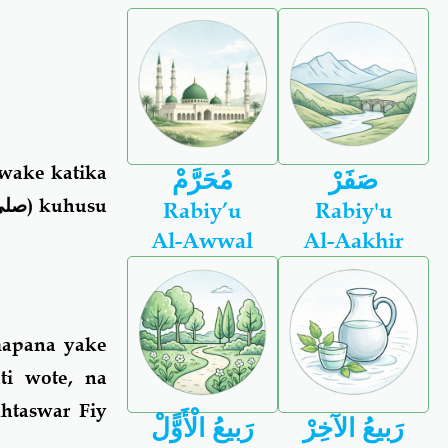
kwake katika
صَفَرْ
مُحَرَّمْ
صلى 
) kuhusu
Rabiy’u
Rabiy'u
Al-Awwal
Al-Aakhir
mapana yake
i wote, na
htaswar Fiy
رَبيعُ الآخِرْ
رَبيعُ الْأَوًّلْ