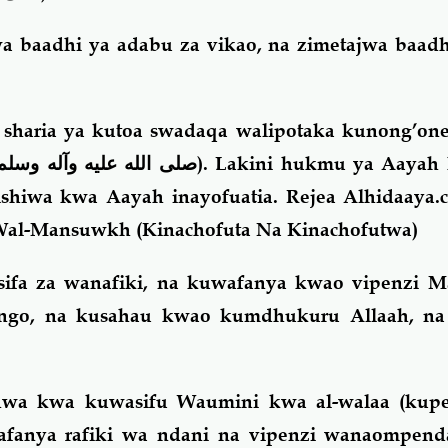
baadhi ya adabu za vikao, na zimetajwa baadhi
sharia ya kutoa swadaqa walipotaka kunong’one
صلى الله عليه وآله وسلم
). Lakini hukmu ya Aayah
ilishiwa kwa Aayah inayofuatia. Rejea Alhidaay
Wal-Mansuwkh (Kinachofuta Na Kinachofutwa)
sifa za wanafiki, na kuwafanya kwao vipenzi M
ngo, na kusahau kwao kumdhukuru Allaah, na
shwa kwa kuwasifu Waumini kwa al-walaa (ku
wafanya rafiki wa ndani na vipenzi wanaompend