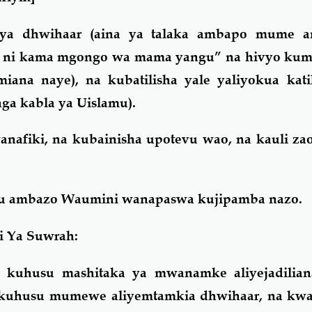
 ya dhwihaar (aina ya talaka ambapo mume 
ni kama mgongo wa mama yangu” na hivyo kum
iana naye), na kubatilisha yale yaliyokua kat
nga kabla ya Uislamu).
anafiki, na kubainisha upotevu wao, na kauli zao
abu ambazo Waumini wanapaswa kujipamba nazo.
 Ya Suwrah:
 kuhusu mashitaka ya mwanamke aliyejadilia
 kuhusu mumewe aliyemtamkia dhwihaar, na kw