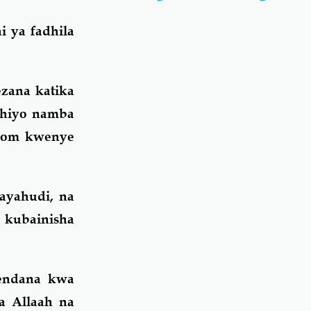
 ya fadhila
zana katika
 hiyo namba
a.com kwenye
ayahudi, na
 kubainisha
pendana kwa
a Allaah na