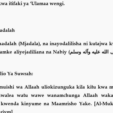
wa itifaki ya ‘Ulamaa wengi.
adalah
dalah (Mjadala), na inayodalilisha ni kutajwa 
mke aliyejadiliana na Nabiy (
الله عليه وآله وسلم
io Ya Suwrah:
umuishi wa Allaah uliokizunguka kila kitu kwa 
kuwalea watu wawe wanamchunga Allaah wakat
 kwenda kinyume na Maamrisho Yake. [Al-Muk
ariym]