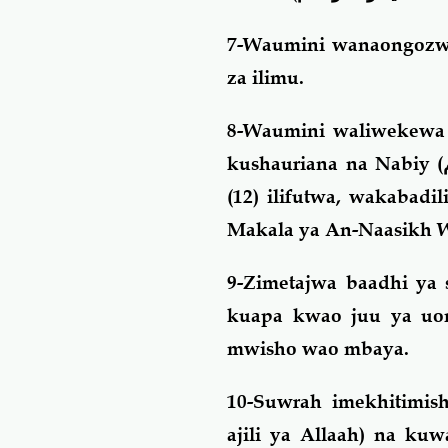
7-Waumini wanaongozwa 
za ilimu.
8-Waumini waliwekewa 
kushauriana na Nabiy (
(12) ilifutwa, wakabad
Makala ya An-Naasikh 
9-Zimetajwa baadhi ya 
kuapa kwao juu ya uo
mwisho wao mbaya.
10-Suwrah imekhitimi
ajili ya Allaah) na ku