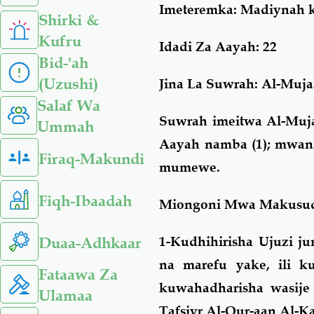
Imeteremka
: Madiynah k
Shirki &
Kufru
Idadi Za Aayah
: 22
Bid-'ah
(Uzushi)
Jina La Suwrah:
Al-Muja
Salaf Wa
Suwrah imeitwa Al-Mujaa
Ummah
Aayah namba (1); mwana
Firaq-Makundi
mumewe.
Fiqh-Ibaadah
Miongoni Mwa Makusud
Duaa-Adhkaar
1-Kudhihirisha Ujuzi j
na marefu yake, ili 
Fataawa Za
kuwahadharisha wasije
Ulamaa
Tafsiyr Al-Qur-aan Al-K