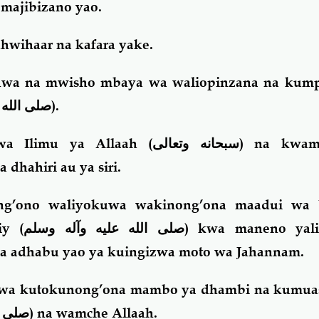
majibizano yao.
hwihaar na kafara yake.
hwa na mwisho mbaya wa waliopinzana na kump
صلى الله 
).
 wa Ilimu ya Allaah (
سبحانه وتعالى
) na kwam
 dhahiri au ya siri.
ong’ono waliyokuwa wakinong’ona maadui wa 
iy (
صلى الله عليه وآله وسلم
) kwa maneno yali
a adhabu yao ya kuingizwa moto wa Jahannam.
a kutokunong’ona mambo ya dhambi na kumuas
صلى ا
) na wamche Allaah.