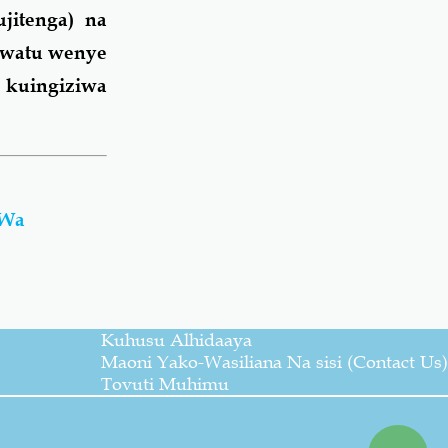
jitenga) na
 watu wenye
kuingiziwa
 Wa
Kuhusu Alhidaaya
Maoni Yako-Wasiliana Na sisi (Contact Us)
Tovuti Muhimu