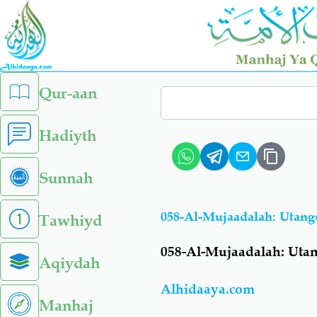
Skip
to
main
content
left
Qur-aan
Search
sidebar
menu
Hadiyth
Sunnah
058-Al-Mujaadalah: Utang
Tawhiyd
058-Al-Mujaadalah: Uta
Aqiydah
Alhidaaya.com
Manhaj