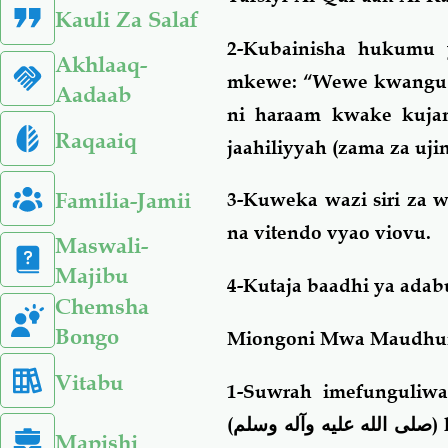
Kauli Za Salaf
2-Kubainisha hukumu
Akhlaaq-
mkewe: “Wewe kwangu 
Aadaab
ni haraam kwake kujam
Raqaaiq
jaahiliyyah (zama za uji
Familia-Jamii
3-Kuweka wazi siri za w
na vitendo vyao viovu.
Maswali-
Majibu
4-Kutaja baadhi ya ad
Chemsha
Bongo
Miongoni Mwa Maudhui
Vitabu
1-Suwrah imefunguliwa
(
صلى الله عليه وآله وسلم
)
Mapishi