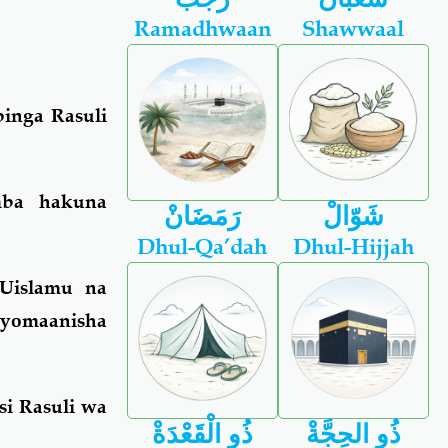
Ramadhwaan
Shawwaal
inga Rasuli
ba hakuna
شَوّالْ
رَمَضَانْ
Dhul-Qa’dah
Dhul-Hijjah
Uislamu na
yomaanisha
i Rasuli wa
ذُو الحِجَّةْ
ذُو الْقَعْدَةْ