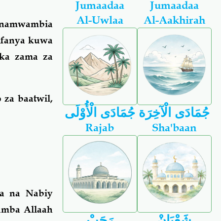
Jumaadaa
Jumaadaa
Al-Uwlaa
Al-Aakhirah
anamwambia
fanya kuwa
ika zama za
 za baatwil,
جُمَادَى الْآخِرَة
جُمَادَى الْأُوْلَى
Rajab
Sha'baan
na na Nabiy
amba Allaah
شَعْبَانْ
رَجَبْ