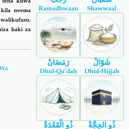
a tena kuwa
Ramadhwaan
Shawwaal
 kila neema
walikufuru.
miza haki za
شَوّالْ
رَمَضَانْ
i Wa
Dhul-Qa’dah
Dhul-Hijjah
ذُو الحِجَّةْ
ذُو الْقَعْدَةْ