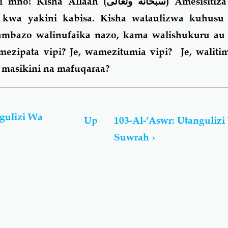
 mno! Kisha Allaah (
سبحانه وتعالى
) Amesisitiz
kwa yakini kabisa. Kisha wataulizwa kuhusu
 ambazo walinufaika nazo, kama walishukuru au 
mezipata vipi? Je, wamezitumia vipi? Je, waliti
aa, masikini na mafuqaraa?
gulizi Wa
Up
103-Al-‘Aswr: Utanguliz
Suwrah
›