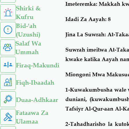
Imeteremka
: Makkah kwa
Shirki &
Kufru
Idadi Za Aayah
: 8
Bid-'ah
(Uzushi)
Jina La Suwrah:
At-Taka
Salaf Wa
Suwrah imeitwa At-Takaa
Ummah
kwake katika Aayah nam
Firaq-Makundi
Miongoni Mwa Makusud
Fiqh-Ibaadah
1-Kuwakumbusha wale w
Duaa-Adhkaar
duniani, (kuwakumbush
Tafsiyr Al-Qur-aan Al-K
Fataawa Za
Ulamaa
2-Tahadharisho la kuto