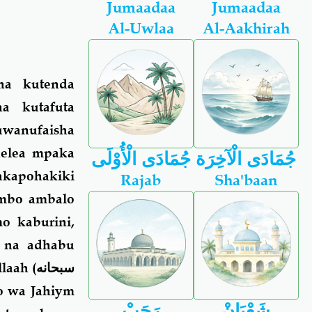
Jumaadaa
Jumaadaa
Al-Uwlaa
Al-Aakhirah
na kutenda
na kutafuta
uwanufaisha
delea mpaka
جُمَادَى الْآخِرَة
جُمَادَى الْأُوْلَى
kapohakiki
Rajab
Sha'baan
ambo ambalo
o kaburini,
a na adhabu
laah (
سبحانه
o wa Jahiym
شَعْبَانْ
رَجَبْ