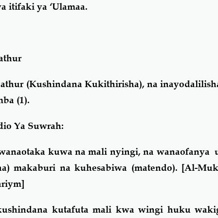
 itifaki ya ‘Ulamaa.
athur
thur (Kushindana Kukithirisha), na inayodalilish
ba (1).
io Ya Suwrah:
anaotaka kuwa na mali nyingi, na wanaofanya 
a) makaburi na kuhesabiwa (matendo). [Al-Muk
ariym]
kushindana kutafuta mali kwa wingi huku wakig