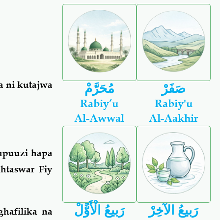
a ni kutajwa
صَفَرْ
مُحَرَّمْ
Rabiy’u
Rabiy'u
Al-Awwal
Al-Aakhir
upuuzi hapa
htaswar Fiy
رَبيعُ الآخِرْ
رَبيعُ الْأَوًّلْ
hafilika na