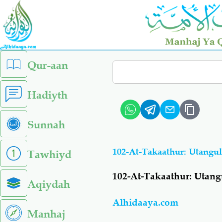
Skip
to
main
content
left
Qur-aan
Search
sidebar
menu
Hadiyth
Sunnah
102-At-Takaathur: Utangu
Tawhiyd
102-At-Takaathur: Utan
Aqiydah
Alhidaaya.com
Manhaj