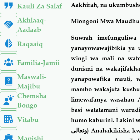
Aakhirah, na ukumbush
Kauli Za Salaf
Akhlaaq-
Miongoni Mwa Maudhui
Aadaab
Suwrah imefunguliwa
Raqaaiq
yanayowawajibikia ya u
wingi wa mali na wat
Familia-Jamii
duniani na wakajifakh
Maswali-
yanapowafika mauti, 
Majibu
mambo wakajuta kushug
Chemsha
limewafanya wasahau 
Bongo
basi watatamani warud
Vitabu
humo kaburini. Lakini 
وتعالى
) Anahakikisha k
Mapishi