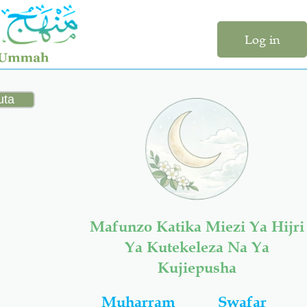
Log in
Mafunzo Katika Miezi Ya Hijri
Ya Kutekeleza Na Ya
Kujiepusha
Muharram
Swafar