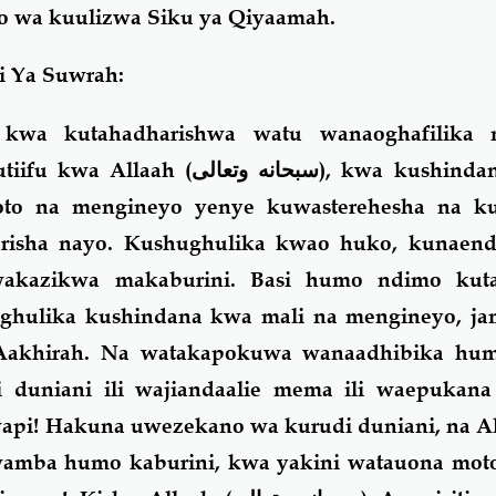
o wa kuulizwa Siku ya Qiyaamah.
 Ya Suwrah:
 kwa kutahadharishwa watu wanaoghafilika 
tiifu kwa Allaah (
سبحانه وتعالى
), kwa kushinda
oto na mengineyo yenye kuwasterehesha na k
arisha nayo. Kushughulika kwao huko, kunaen
wakazikwa makaburini. Basi humo ndimo kuta
hulika kushindana kwa mali na mengineyo, j
Aakhirah. Na watakapokuwa wanaadhibika hum
i duniani ili wajiandaalie mema ili waepukan
wapi! Hakuna uwezekano wa kurudi duniani, na Al
wamba humo kaburini, kwa yakini watauona mot