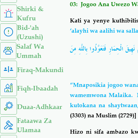
03: Jogoo Ana Uwezo 
Shirki &
Kufru
Kati ya yenye kuthibit
Bid-'ah
‘alayhi wa aalihi wa sal
(Uzushi)
Salaf Wa
"هِيقَ الْحِمَارِ فَتَعَوَّذُوا بِاللَّهِ مِنَ
Ummah
Firaq-Makundi
“Mnaposikia jogoo wana
Fiqh-Ibaadah
wamemwona Malaika. Na 
kutokana na shaytwaa
Duaa-Adhkaar
(3303) na Muslim (2729)]
Fataawa Za
Ulamaa
Hizo ni sifa ambazo 