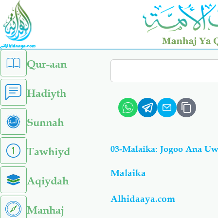
Skip
to
main
content
left
Qur-aan
Search
sidebar
menu
Hadiyth
Sunnah
03-Malaika: Jogoo Ana 
Tawhiyd
Malaika
Aqiydah
Alhidaaya.com
Manhaj