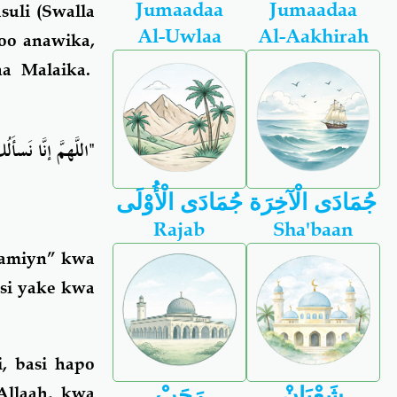
Jumaadaa
Jumaadaa
uli (Swalla
Al-Uwlaa
Al-Aakhirah
goo anawika,
a Malaika.
اللَّهمَّ إنَّا نَس"
جُمَادَى الْآخِرَة
جُمَادَى الْأُوْلَى
Rajab
Sha'baan
Aamiyn” kwa
si yake kwa
i, basi hapo
شَعْبَانْ
رَجَبْ
Allaah, kwa