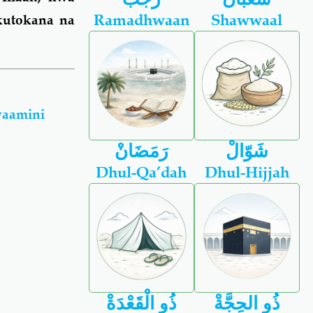
Ramadhwaan
Shawwaal
kutokana na
waamini
شَوّالْ
رَمَضَانْ
Dhul-Qa’dah
Dhul-Hijjah
ذُو الحِجَّةْ
ذُو الْقَعْدَةْ