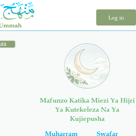
Log in
Mafunzo Katika Miezi Ya Hijri
Ya Kutekeleza Na Ya
Kujiepusha
Muharram
Swafar