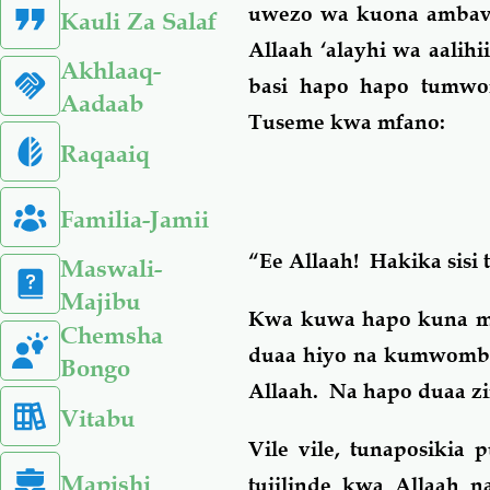
uwezo wa kuona ambavy
Kauli Za Salaf
Allaah ‘alayhi wa aalih
Akhlaaq-
basi hapo hapo tumwo
Aadaab
Tuseme kwa mfano:
Raqaaiq
Familia-Jamii
“Ee Allaah! Hakika sis
Maswali-
Majibu
Kwa kuwa hapo kuna ma
Chemsha
duaa hiyo na kumwombea
Bongo
Allaah. Na hapo duaa z
Vitabu
Vile vile, tunaposikia
Mapishi
tujilinde kwa Allaah 