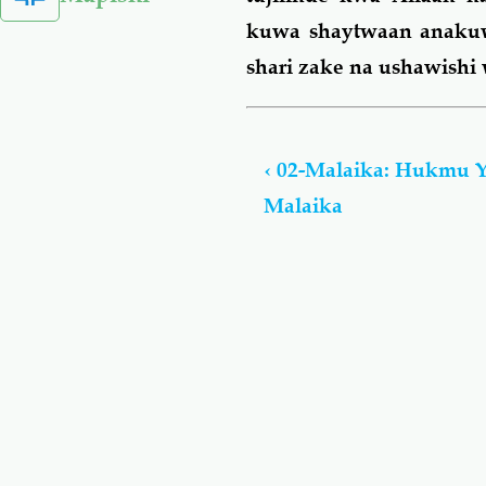
kuwa shaytwaan anakuw
shari zake na ushawishi
Book
traversal
‹
02-Malaika: Hukmu 
links
Malaika
for
Malaika