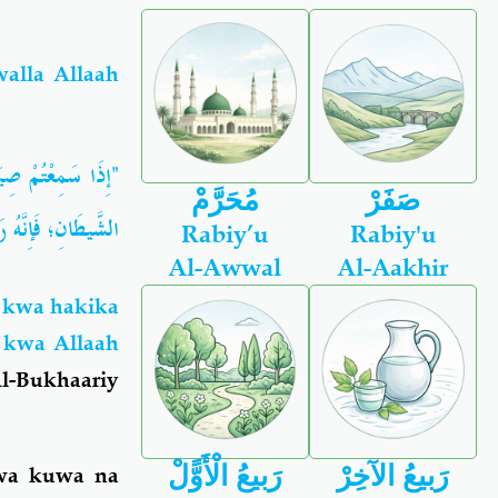
walla Allaah
إِذَا سَمِعْتُمْ صِيَاح
صَفَرْ
مُحَرَّمْ
الشَّيطَانِ؛ فَإِنَّهُ"
Rabiy’u
Rabiy'u
Al-Awwal
Al-Aakhir
 kwa hakika
 kwa Allaah
Al-Bukhaariy
رَبيعُ الآخِرْ
رَبيعُ الْأَوًّلْ
wa kuwa na