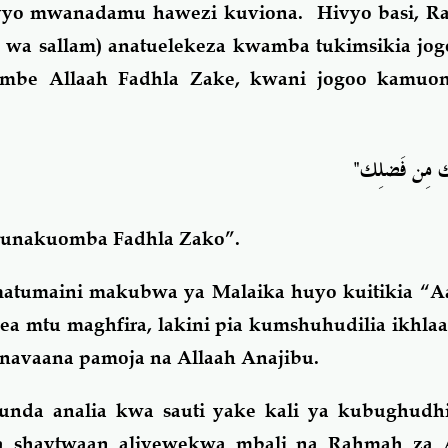
o mwanadamu hawezi kuviona. Hivyo basi, Ras
ii wa sallam) anatuelekeza kwamba tukimsikia jo
mbe Allaah Fadhla Zake, kwani jogoo kamuon
"أَلُك مِن فَضلِك
i tunakuomba Fadhla Zako”.
tumaini makubwa ya Malaika huyo kuitikia “
 mtu maghfira, lakini pia kumshuhudilia ikhlaa
inavaana pamoja na Allaah Anajibu.
 punda analia kwa sauti yake kali ya kubughudh
na shaytwaan aliyewekwa mbali na Rahmah za 