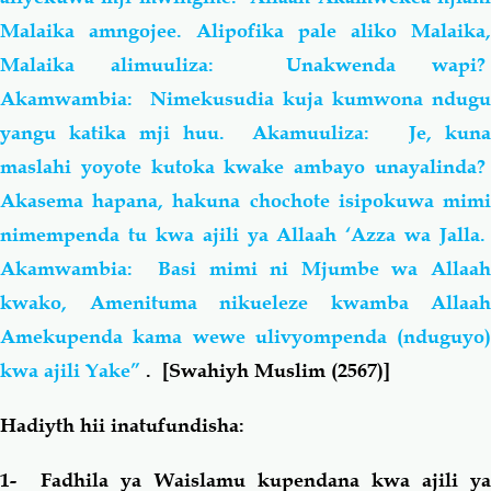
Malaika amngojee. Alipofika pale aliko Malaika,
Malaika alimuuliza: Unakwenda wapi?
Akamwambia: Nimekusudia kuja kumwona ndugu
yangu katika mji huu. Akamuuliza: Je, kuna
maslahi yoyote kutoka kwake ambayo unayalinda?
Akasema hapana, hakuna chochote isipokuwa mimi
nimempenda tu kwa ajili ya Allaah ‘Azza wa Jalla.
Akamwambia: Basi mimi ni Mjumbe wa Allaah
kwako, Amenituma nikueleze kwamba Allaah
Amekupenda kama wewe ulivyompenda (nduguyo)
kwa ajili Yake”
. [Swahiyh Muslim (2567)]
Hadiyth hii inatufundisha:
1- Fadhila ya Waislamu kupendana kwa ajili ya