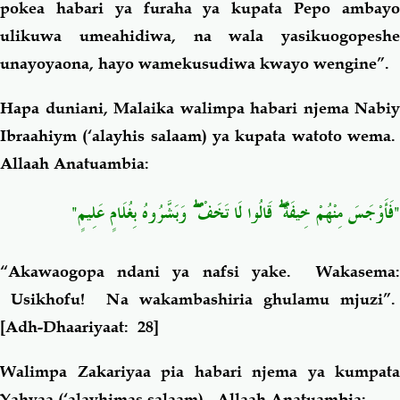
pokea habari ya furaha ya kupata Pepo ambayo
ulikuwa umeahidiwa, na wala yasikuogopeshe
unayoyaona, hayo wamekusudiwa kwayo wengine”.
Hapa duniani, Malaika walimpa habari njema Nabiy
Ibraahiym (‘alayhis salaam) ya kupata watoto wema.
Allaah Anatuambia:
"
وَبَشَّرُوهُ بِغُلَامٍ عَلِيمٍ
ۖ
قَالُوا لَا تَخَفْ
ۖ
"فَأَوْجَسَ مِنْهُمْ خِيفَةً
“
Akawaogopa ndani ya nafsi yake. Wakasema:
Usikhofu! Na wakambashiria ghulamu mjuzi”.
[
Adh-Dhaariyaat: 28
]
Walimpa Zakariyaa pia habari njema ya kumpata
Yahyaa (‘alayhimas salaam). Allaah Anatuambia: