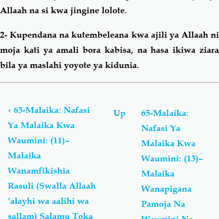
Allaah na si kwa jingine lolote.
2- Kupendana na kutembeleana kwa ajili ya Allaah ni
moja kati ya amali bora kabisa, na hasa ikiwa ziara
bila ya maslahi yoyote ya kidunia.
Book
traversal
links
‹
63-Malaika: Nafasi
Up
65-Malaika:
for
Ya Malaika Kwa
Nafasi Ya
Malaika
Waumini: (11)–
Malaika Kwa
Malaika
Waumini: (13)–
Wanamfikishia
Malaika
Rasuli (Swalla Allaah
Wanapigana
‘alayhi wa aalihi wa
Pamoja Na
sallam) Salamu Toka