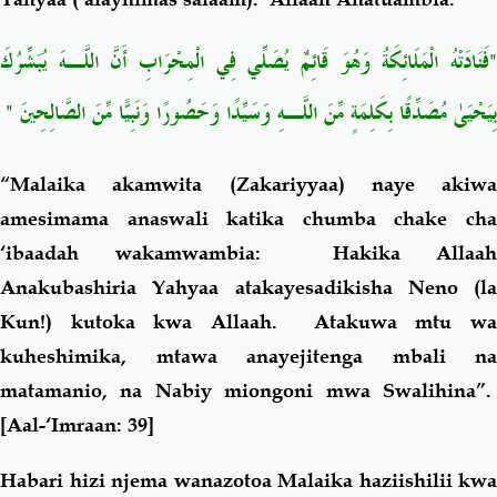
"فَنَادَتْهُ الْمَلَائِكَةُ وَهُوَ قَائِمٌ يُصَلِّي فِي الْمِحْرَابِ أَنَّ اللَّـهَ يُبَشِّرُكَ
"
بِيَحْيَىٰ مُصَدِّقًا بِكَلِمَةٍ مِّنَ اللَّـهِ وَسَيِّدًا وَحَصُورًا وَنَبِيًّا مِّنَ الصَّالِحِينَ
“Malaika akamwita (Zakariyyaa) naye akiwa
amesimama anaswali katika chumba chake cha
‘ibaadah wakamwambia: Hakika Allaah
Anakubashiria Yahyaa atakayesadikisha Neno (la
Kun!) kutoka kwa Allaah. Atakuwa mtu wa
kuheshimika, mtawa anayejitenga mbali na
matamanio, na Nabiy miongoni mwa Swalihina”
.
[Aal-‘Imraan: 39]
Habari hizi njema wanazotoa Malaika haziishilii kwa