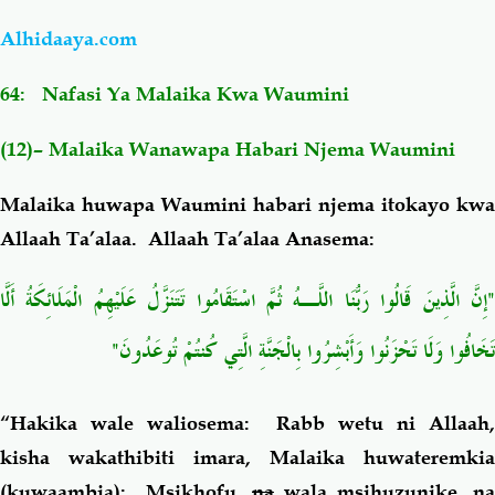
Alhidaaya.com
Salaf Wa Ummah
Firaq-Makundi
64:
Nafasi Ya Malaika Kwa Waumini
Fiqh-Ibaadah
Duaa-Adhkaar
(12)– Malaika Wanawapa Habari Njema Waumini
Fataawa Za Ulamaa
Kauli Za Salaf
Malaika huwapa Waumini habari njema itokayo kwa
Allaah Ta’alaa.
Allaah Ta’alaa Anasema:
Akhlaaq-Aadaab
Raqaaiq
"إِنَّ الَّذِينَ قَالُوا رَبُّنَا اللَّـهُ ثُمَّ اسْتَقَامُوا تَتَنَزَّلُ عَلَيْهِمُ الْمَلَائِكَةُ أَلَّا
Familia-Jamii
Maswali-Majibu
تَخَافُوا وَلَا تَحْزَنُوا وَأَبْشِرُوا بِالْجَنَّةِ الَّتِي كُنتُمْ
تُوعَدُونَ"
Chemsha Bongo
Vitabu
“Hakika wale waliosema: Rabb wetu ni Allaah,
Mapishi
kisha wakathibiti imara, Malaika huwateremkia
(kuwaambia): Msikhofu,
na
wala msihuzunike, na