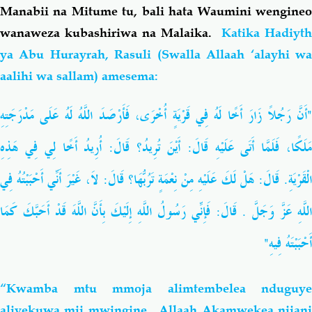
Manabii na Mitume tu, bali hata Waumini wengineo
wanaweza kubashiriwa na Malaika.
Katika Hadiyth
ya Abu Hurayrah, Rasuli (Swalla Allaah ‘alayhi wa
aalihi wa sallam) amesema:
"أَنَّ رَجُلاً زَارَ أَخًا لَهُ فِي قَرْيَةٍ أُخْرَى، فَأَرْصَدَ اللَّهُ لَهُ عَلَى مَدْرَجَتِهِ
مَلَكًا، فَلَمَّا أَتَى عَلَيْهِ قَالَ: أَيْنَ تُرِيدُ؟ قَالَ: أُرِيدُ أَخًا لِي فِي هَذِهِ
الْقَرْيَةِ.‏ قَالَ: هَلْ لَكَ عَلَيْهِ مِنْ نِعْمَةٍ تَرُبُّهَا؟ قَالَ: لاَ، غَيْرَ أَنِّي أَحْبَبْتُهُ فِي
اللَّهِ عَزَّ وَجَلَّ ‏.‏ قَالَ: فَإِنِّي رَسُولُ اللَّهِ إِلَيْكَ بِأَنَّ اللَّهَ قَدْ أَحَبَّكَ كَمَا
أَحْبَبْتَهُ فِيهِ"
‏
“Kwamba mtu mmoja alimtembelea nduguye
aliyekuwa mji mwingine. Allaah Akamwekea njiani