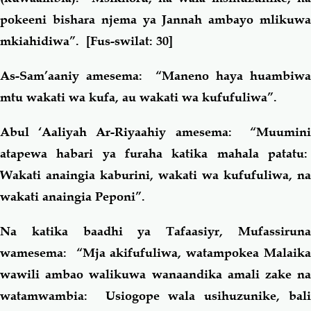
pokeeni bishara njema ya Jannah ambayo mlikuwa
mkiahidiwa”
.
[
Fus-swilat: 30
]
As-Sam’aaniy amesema: “Maneno haya huambiwa
mtu wakati wa kufa, au wakati wa kufufuliwa”.
Abul ‘Aaliyah Ar-Riyaahiy amesema: “Muumini
atapewa habari ya furaha katika mahala patatu:
Wakati anaingia kaburini, wakati wa kufufuliwa, na
wakati anaingia Peponi”.
Na katika baadhi ya Tafaasiyr, Mufassiruna
wamesema: “Mja akifufuliwa, watampokea Malaika
wawili ambao walikuwa wanaandika amali zake na
watamwambia: Usiogope wala usihuzunike, bali