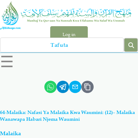
Skip
to
main
content
Log in
Search
left
☰
sidebar
menu
Qur-aan
Hadiyth
Sunnah
Tawhiyd
64-Malaika: Nafasi Ya Malaika Kwa Waumini: (12)– Malaika
Aqiydah
Manhaj
Wanawapa Habari Njema Waumini
Malaika
Shirki & Kufru
Bid-'ah (Uzushi)