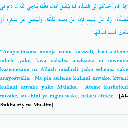
"إِذَا قَامَ أَحَدُكُمْ إِلَى الصَّلَاةِ فَلَا يَبْصُقْ أَمَامَهُ فَإِنَّمَا يُنَاجِي اللَّهَ مَا دَامَ فِي
مُصَلَّاهُ، وَلَا عَنْ يَمِينِهِ فَإِنَّ عَنْ يَمِينِهِ مَلَكًا، وَلْيَبْصُقْ عَنْ يَسَارِهِ أَوْ
تَحْتَ قَدَمِهِ فَيَدْفِنُهَا"
“Anaposimama mmoja wenu kuswali, basi asiteme
mbele yake, kwa sababu anakuwa ni mwenye
kusemezana na Allaah madhali yuko sehemu yake
anayoswalia. Na pia asiteme kuliani mwake, kwani
kuliani mwake yuko Malaika. Ateme kushotoni
mwake, au chini ya mguu wake, halafu afukie.
[Al
Bukhaariy na Muslim]
Book
traversal