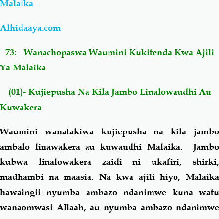
Malaika
Salaf Wa Ummah
Firaq-Makundi
Alhidaaya.com
73:
Wanachopaswa Waumini Kukitenda Kwa Ajili
Fiqh-Ibaadah
Duaa-Adhkaar
Ya Malaika
Fataawa Za Ulamaa
Kauli Za Salaf
(01)- Kujiepusha Na Kila Jambo Linalowaudhi Au
Kuwakera
Akhlaaq-Aadaab
Raqaaiq
Waumini wanatakiwa kujiepusha na kila jambo
Familia-Jamii
Maswali-Majibu
ambalo linawakera au kuwaudhi Malaika. Jambo
kubwa linalowakera zaidi ni ukafiri, shirki,
Chemsha Bongo
Vitabu
madhambi na maasia. Na kwa ajili hiyo, Malaika
hawaingii nyumba ambazo ndanimwe kuna watu
Mapishi
wanaomwasi Allaah, au nyumba ambazo ndanimwe