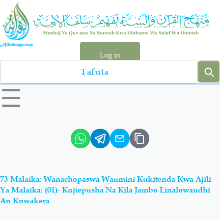
Skip
to
main
content
Log in
Search
left
☰
sidebar
menu
Qur-aan
Hadiyth
Sunnah
Tawhiyd
73-Malaika: Wanachopaswa Waumini Kukitenda Kwa Ajili
Aqiydah
Manhaj
Ya Malaika: (01)- Kujiepusha Na Kila Jambo Linalowaudhi
Au Kuwakera
Shirki & Kufru
Bid-'ah (Uzushi)