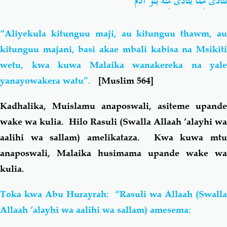
تَتَأَذَّى مِمَّا يَتَأَذَّى مِنْهُ بَنُو آدَمَ "
“Aliyekula kitunguu maji, au kitunguu thawm, au
kitunguu majani, basi akae mbali kabisa na Msikiti
wetu, kwa kuwa Malaika wanakereka na yale
yanayowakera watu”.
[Muslim 564]
Kadhalika, Muislamu anaposwali, asiteme upande
wake wa kulia. Hilo Rasuli (Swalla Allaah ‘alayhi wa
aalihi wa sallam) amelikataza. Kwa kuwa mtu
anaposwali, Malaika husimama upande wake wa
kulia.
Toka kwa Abu Hurayrah: “Rasuli wa Allaah (Swalla
Allaah ‘alayhi wa aalihi wa sallam) amesema: