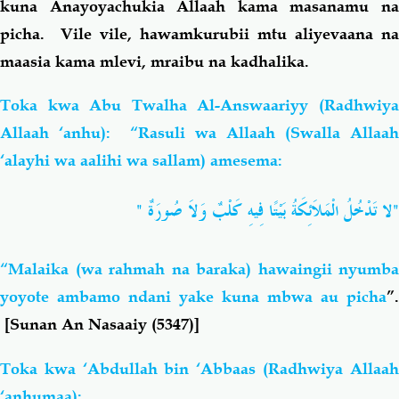
kuna Anayoyachukia Allaah kama masanamu na
picha. Vile vile, hawamkurubii mtu aliyevaana na
maasia kama mlevi, mraibu na kadhalika.
Toka kwa Abu Twalha Al-Answaariyy (Radhwiya
Allaah ‘anhu): “Rasuli wa Allaah (Swalla Allaah
‘alayhi wa aalihi wa sallam) amesema:
"لا تَدْخُلُ الْمَلاَئِكَةُ بَيْتًا فِيهِ كَلْبٌ وَلاَ صُورَةٌ ‏"
“Malaika (wa rahmah na baraka) hawaingii nyumba
yoyote ambamo ndani yake kuna mbwa au picha
”.
[Sunan An Nasaaiy (5347)]
Toka kwa ‘Abdullah bin ‘Abbaas (Radhwiya Allaah
‘anhumaa):