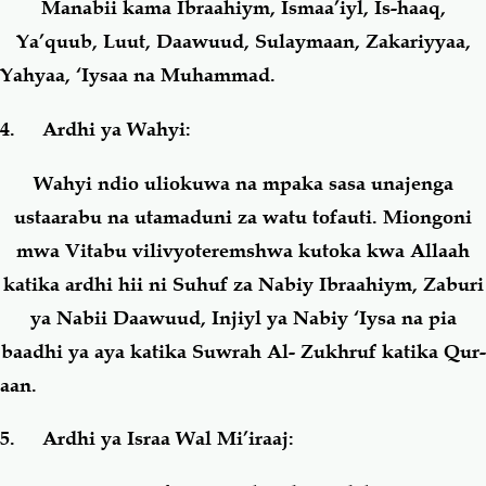
Manabii kama Ibraahiym, Ismaa’iyl, Is-haaq,
Ya’quub, Luut, Daawuud, Sulaymaan, Zakariyyaa,
Yahyaa, ‘Iysaa na Muhammad.
4. Ardhi ya Wahyi:
Wahyi ndio uliokuwa na mpaka sasa unajenga
ustaarabu na utamaduni za watu tofauti. Miongoni
mwa Vitabu vilivyoteremshwa kutoka kwa Allaah
katika ardhi hii ni Suhuf za Nabiy Ibraahiym, Zaburi
ya Nabii Daawuud, Injiyl ya Nabiy ‘Iysa na pia
baadhi ya aya katika Suwrah Al- Zukhruf katika Qur-
aan.
5. Ardhi ya Israa Wal Mi’iraaj: