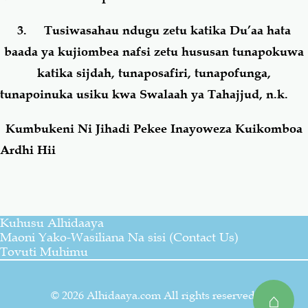
3. Tusiwasahau ndugu zetu katika Du’aa hata
baada ya kujiombea nafsi zetu hususan tunapokuwa
katika sijdah, tunaposafiri, tunapofunga,
tunapoinuka usiku kwa Swalaah ya Tahajjud, n.k.
Kumbukeni Ni Jihadi Pekee Inayoweza Kuikomboa
Ardhi Hii
Kuhusu Alhidaaya
Maoni Yako-Wasiliana Na sisi (Contact Us)
Tovuti Muhimu
© 2026 Alhidaaya.com All rights reserved.
⌂