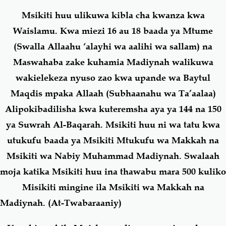
Msikiti huu ulikuwa kibla cha kwanza kwa
Waislamu. Kwa miezi 16 au 18 baada ya Mtume
(Swalla Allaahu ‘alayhi wa aalihi wa sallam) na
Maswahaba zake kuhamia Madiynah walikuwa
wakielekeza nyuso zao kwa upande wa Baytul
Maqdis mpaka Allaah (Subhaanahu wa Ta’aalaa)
Alipokibadilisha kwa kuteremsha aya ya 144 na 150
ya Suwrah Al-Baqarah. Msikiti huu ni wa tatu kwa
utukufu baada ya Msikiti Mtukufu wa Makkah na
Msikiti wa Nabiy Muhammad Madiynah. Swalaah
moja katika Msikiti huu ina thawabu mara 500 kuliko
Misikiti mingine ila Msikiti wa Makkah na
Madiynah. (At-Twabaraaniy)