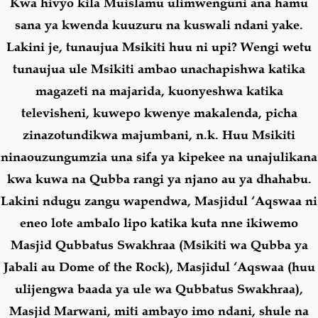
Kwa hivyo kila Muislamu ulimwenguni ana hamu
sana ya kwenda kuuzuru na kuswali ndani yake.
Lakini je, tunaujua Msikiti huu ni upi? Wengi wetu
tunaujua ule Msikiti ambao unachapishwa katika
magazeti na majarida, kuonyeshwa katika
televisheni, kuwepo kwenye makalenda, picha
zinazotundikwa majumbani, n.k. Huu Msikiti
ninaouzungumzia una sifa ya kipekee na unajulikana
kwa kuwa na Qubba rangi ya njano au ya dhahabu.
Lakini ndugu zangu wapendwa, Masjidul ‘Aqswaa ni
eneo lote ambalo lipo katika kuta nne ikiwemo
Masjid Qubbatus Swakhraa (Msikiti wa Qubba ya
Jabali au Dome of the Rock), Masjidul ‘Aqswaa (huu
ulijengwa baada ya ule wa Qubbatus Swakhraa),
Masjid Marwani, miti ambayo imo ndani, shule na