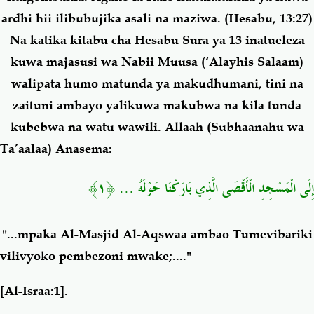
ardhi hii ilibubujika asali na maziwa. (Hesabu, 13:27)
Na katika kitabu cha Hesabu Sura ya 13 inatueleza
kuwa majasusi wa Nabii Muusa (‘Alayhis Salaam)
walipata humo matunda ya makudhumani, tini na
zaituni ambayo yalikuwa makubwa na kila tunda
kubebwa na watu wawili. Allaah (Subhaanahu wa
Ta’aalaa) Anasema:
إِلَى الْمَسْجِدِ الْأَقْصَى الَّذِي بَارَكْنَا حَوْلَهُ ... ﴿١﴾
"...mpaka Al-Masjid Al-Aqswaa ambao Tumevibariki
vilivyoko pembezoni mwake;...."
[Al-Israa:1].