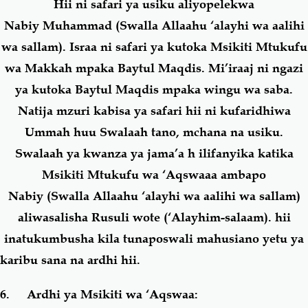
Hii ni safari ya usiku aliyopelekwa
Nabiy Muhammad (Swalla Allaahu ‘alayhi wa aalihi
wa sallam). Israa ni safari ya kutoka Msikiti Mtukufu
wa Makkah mpaka Baytul Maqdis. Mi’iraaj ni ngazi
ya kutoka Baytul Maqdis mpaka wingu wa saba.
Natija mzuri kabisa ya safari hii ni kufaridhiwa
Ummah huu Swalaah tano, mchana na usiku.
Swalaah ya kwanza ya jama’a h ilifanyika katika
Msikiti Mtukufu wa ‘Aqswaaa ambapo
Nabiy (Swalla Allaahu ‘alayhi wa aalihi wa sallam)
aliwasalisha Rusuli wote (‘Alayhim-salaam). hii
inatukumbusha kila tunaposwali mahusiano yetu ya
karibu sana na ardhi hii.
6. Ardhi ya Msikiti wa ‘Aqswaa: