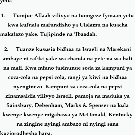
yetu?
1. Tumjue Allaah vilivyo na tuongeze Iymaan yetu
kwa kufuata mafundisho ya Uislamu na kuacha
makatazo yake. Tujipinde na 'Ibaadah.
2. Tuanze kususia bidhaa za Israeli na Marekani
ambaye ni rafiki yake wa chanda na pete na wa hali
na mali. Kwa mfano tusinunue soda za kampuni ya
coca-cola na pepsi cola, rangi ya kiwi na bidhaa
nyenginezo. Kampuni za coca-cola na pepsi
zinamsaidia vilivyo Israeli, pamoja na maduka ya
Sainsbury, Debenham, Marks & Spenser na kula
kwenye kwenye migahawa ya McDonald, Kentucky
na zingine nyingi ambazo ni nyingi sana
kuziorodhesha hapa.