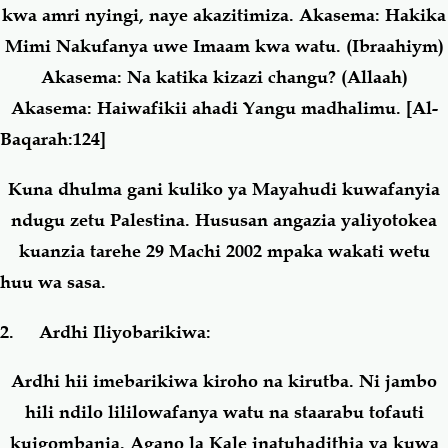
kwa amri nyingi, naye akazitimiza. Akasema: Hakika
Mimi Nakufanya uwe Imaam kwa watu. (Ibraahiym)
Akasema: Na katika kizazi changu? (Allaah)
Akasema: Haiwafikii ahadi Yangu madhalimu.
[Al-
Baqarah:124]
Kuna dhulma gani kuliko ya Mayahudi kuwafanyia
ndugu zetu Palestina. Hususan angazia yaliyotokea
kuanzia tarehe 29 Machi 2002 mpaka wakati wetu
huu wa sasa.
2. Ardhi Iliyobarikiwa:
Ardhi hii imebarikiwa kiroho na kirutba. Ni jambo
hili ndilo lililowafanya watu na staarabu tofauti
kuigombania. Agano la Kale inatuhadithia ya kuwa