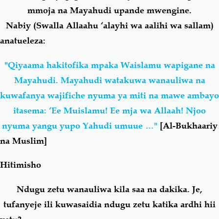
mmoja na Mayahudi upande mwengine.
Nabiy (Swalla Allaahu ‘alayhi wa aalihi wa sallam)
anatueleza:
"Qiyaama hakitofika mpaka Waislamu wapigane na
Mayahudi. Mayahudi watakuwa wanauliwa na
kuwafanya wajifiche nyuma ya miti na mawe ambayo
itasema: ‘Ee Muislamu! Ee mja wa Allaah! Njoo
nyuma yangu yupo Yahudi umuue …"
[
Al-Bukhaariy
na Muslim]
Hitimisho
Ndugu zetu wanauliwa kila saa na dakika. Je,
tufanyeje ili kuwasaidia ndugu zetu katika ardhi hii