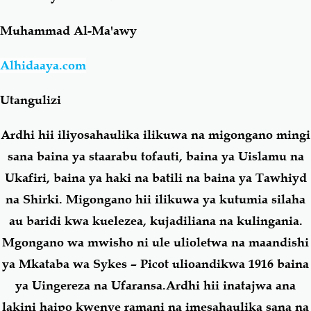
Muhammad Al-Ma'awy
Salaf Wa Ummah
Firaq-Makundi
Alhidaaya.com
Fiqh-Ibaadah
Duaa-Adhkaar
Utangulizi
Fataawa Za Ulamaa
Kauli Za Salaf
Ardhi hii iliyosahaulika ilikuwa na migongano mingi
sana baina ya staarabu tofauti, baina ya Uislamu na
Akhlaaq-Aadaab
Raqaaiq
Ukafiri, baina ya haki na batili na baina ya Tawhiyd
na Shirki. Migongano hii ilikuwa ya kutumia silaha
Familia-Jamii
Maswali-Majibu
au baridi kwa kuelezea, kujadiliana na kulingania.
Mgongano wa mwisho ni ule ulioletwa na maandishi
Chemsha Bongo
Vitabu
ya Mkataba wa Sykes – Picot ulioandikwa 1916 baina
ya Uingereza na Ufaransa.Ardhi hii inatajwa ana
Mapishi
lakini haipo kwenye ramani na imesahaulika sana na