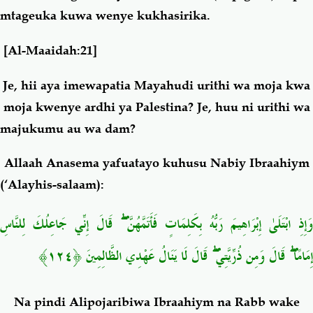
mtageuka kuwa wenye kukhasirika.
[Al-Maaidah:21]
Je, hii aya imewapatia Mayahudi urithi wa moja kwa
moja kwenye ardhi ya Palestina? Je, huu ni urithi wa
majukumu au wa dam?
Allaah Anasema yafuatayo kuhusu Nabiy Ibraahiym
(‘Alayhis-salaam):
وَإِذِ ابْتَلَىٰ إِبْرَاهِيمَ رَبُّهُ بِكَلِمَاتٍ فَأَتَمَّهُنَّ ۖ قَالَ إِنِّي جَاعِلُكَ لِلنَّاسِ
إِمَامًا ۖ قَالَ وَمِن ذُرِّيَّتِي ۖ قَالَ لَا يَنَالُ عَهْدِي الظَّالِمِينَ ﴿١٢٤﴾
Na pindi Alipojaribiwa Ibraahiym na
Rabb
wake