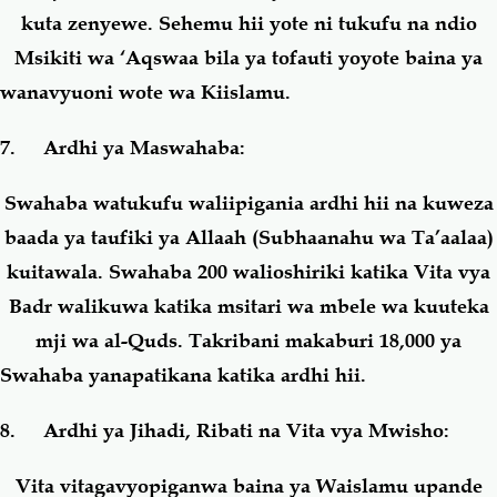
kuta zenyewe. Sehemu hii yote ni tukufu na ndio
Msikiti wa ‘Aqswaa bila ya tofauti yoyote baina ya
wanavyuoni wote wa Kiislamu.
7. Ardhi ya Maswahaba:
Swahaba watukufu waliipigania ardhi hii na kuweza
baada ya taufiki ya Allaah (Subhaanahu wa Ta’aalaa)
kuitawala. Swahaba 200 walioshiriki katika Vita vya
Badr walikuwa katika msitari wa mbele wa kuuteka
mji wa al-Quds. Takribani makaburi 18,000 ya
Swahaba yanapatikana katika ardhi hii.
8. Ardhi ya Jihadi, Ribati na Vita vya Mwisho:
Vita vitagavyopiganwa baina ya Waislamu upande