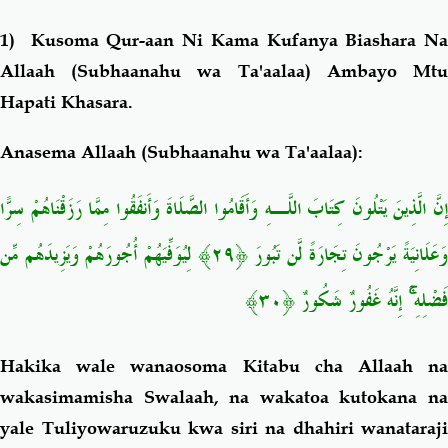
1)
Kusoma Qur-aan Ni Kama Kufanya Biashara Na
Allaah (Subhaanahu wa Ta'aalaa) Ambayo Mtu
Hapati Khasara.
Anasema Allaah (Subhaanahu wa Ta'aalaa):
إِنَّ الَّذِينَ يَتْلُونَ كِتَابَ اللَّـهِ وَأَقَامُوا الصَّلَاةَ وَأَنفَقُوا مِمَّا رَزَقْنَاهُمْ سِرًّا
وَعَلَانِيَةً يَرْجُونَ تِجَارَةً لَّن تَبُورَ ﴿٢٩﴾ لِيُوَفِّيَهُمْ أُجُورَهُمْ وَيَزِيدَهُم مِّن
فَضْلِهِ ۚ إِنَّهُ غَفُورٌ شَكُورٌ ﴿٣٠﴾
Hakika wale wanaosoma Kitabu cha Allaah na
wakasimamisha Swalaah, na wakatoa kutokana na
yale Tuliyowaruzuku kwa siri na dhahiri wanataraji