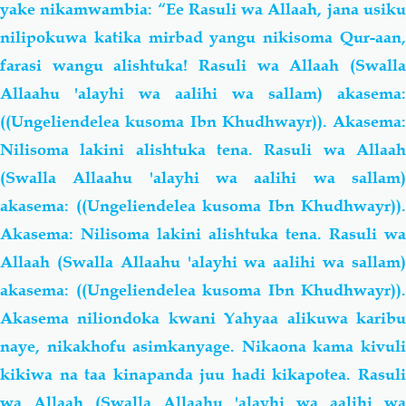
yake nikamwambia: “Ee Rasuli wa Allaah, jana usiku
nilipokuwa katika mirbad yangu nikisoma Qur-aan,
farasi wangu alishtuka! Rasuli wa Allaah (Swalla
Allaahu 'alayhi wa aalihi wa sallam) akasema:
((Ungeliendelea kusoma Ibn Khudhwayr)). Akasema:
Nilisoma lakini alishtuka tena. Rasuli wa Allaah
(Swalla Allaahu 'alayhi wa aalihi wa sallam)
akasema: ((Ungeliendelea kusoma Ibn Khudhwayr)).
Akasema: Nilisoma lakini alishtuka tena. Rasuli wa
Allaah (Swalla Allaahu 'alayhi wa aalihi wa sallam)
akasema: ((Ungeliendelea kusoma Ibn Khudhwayr)).
Akasema niliondoka kwani Yahyaa alikuwa karibu
naye, nikakhofu asimkanyage. Nikaona kama kivuli
kikiwa na taa kinapanda juu hadi kikapotea. Rasuli
wa Allaah (Swalla Allaahu 'alayhi wa aalihi wa