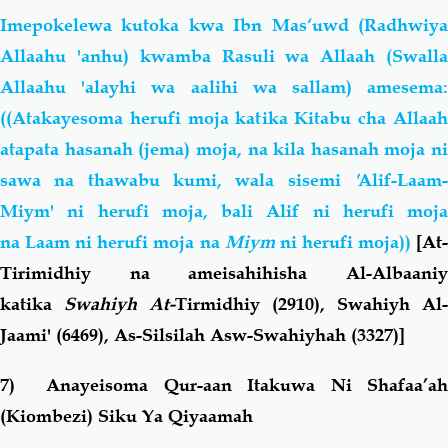
Imepokelewa kutoka kwa Ibn Mas‘uwd (Radhwiya
Allaahu 'anhu) kwamba Rasuli wa Allaah (Swalla
Allaahu 'alayhi wa aalihi wa sallam) amesema:
((Atakayesoma herufi moja katika Kitabu cha Allaah
atapata hasanah (jema) moja, na kila hasanah moja ni
sawa na thawabu kumi, wala sisemi
'
Alif-Laam-
Miym
' ni herufi moja, bali
Alif
ni herufi moja
na
Laam
ni herufi moja na
Miym
ni herufi moja))
[At
Tirimidhiy na ameisahihisha Al-Albaaniy
katika
Swahiyh At-
Tirmidhiy
(2910),
Swahiyh Al-
Jaami'
(6469),
As-Silsilah Asw-Swahiyhah
(3327)]
7) Anayeisoma Qur-aan Itakuwa Ni Shafaa’ah
(Kiombezi) Siku Ya Qiyaamah