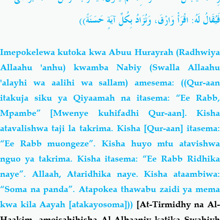
فَيُقَالُ لَهُ: اقْرَأْ وَارْقَ، وَتُزَادُ بِكُلِّ آيَةٍ حَسَنَةً))
Imepokelewa kutoka kwa Abuu Hurayrah (Radhwiya
Allaahu 'anhu) kwamba Nabiy (Swalla Allaahu
'alayhi wa aalihi wa sallam) amesema: ((Qur-aan
itakuja siku ya Qiyaamah na itasema: “Ee Rabb,
Mpambe” [Mwenye kuhifadhi Qur-aan]. Kisha
atavalishwa taji la takrima. Kisha [Qur-aan] itasema:
“Ee Rabb muongeze”. Kisha huyo mtu atavishwa
nguo ya takrima. Kisha itasema: “Ee Rabb Ridhika
naye”. Allaah, Ataridhika naye. Kisha ataambiwa:
“Soma na panda”. Atapokea thawabu zaidi ya mema
kwa kila Aayah [atakayosoma]))
[At-Tirmidhy na Al
Haakim, ameisahihisha Al-Albaaniy katika
Swahiyh