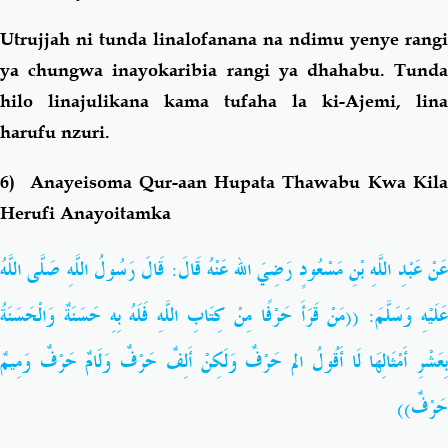
Utrujjah ni tunda linalofanana na ndimu yenye rangi
ya chungwa inayokaribia rangi ya dhahabu. Tunda
hilo linajulikana kama tufaha la ki-Ajemi, lina
harufu nzuri.
6) Anayeisoma Qur-aan Hupata Thawabu Kwa Kila
Herufi Anayoitamka
عَنْ عَبْدِ اللَّهِ بْنِ مَسْعُودٍ رَضِيَ الله عَنْهُ قَالَ: قَالَ رَسُولُ اللَّهِ صَلَّى اللَّهُ
عَلَيْهِ وَسَلَّمَ: ((مَنْ قَرَأَ حَرْفًا مِنْ كِتَابِ اللَّهِ فَلَهُ بِهِ حَسَنَةٌ وَالْحَسَنَةُ
بِعَشْرِ أَمْثَالِهَا لَا أَقُولُ الم حَرْفٌ وَلَكِنْ أَلِفٌ حَرْفٌ وَلَامٌ حَرْفٌ وَمِيمٌ
حَرْفٌ))