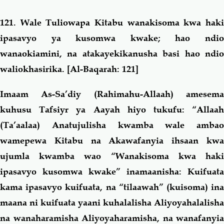
121. Wale Tuliowapa Kitabu wanakisoma kwa haki
ipasavyo ya kusomwa kwake; hao ndio
wanaokiamini, na atakayekikanusha basi hao ndio
waliokhasirika
. [Al-Baqarah: 121]
Imaam As-Sa’diy (Rahimahu-Allaah) amesema
kuhusu Tafsiyr ya Aayah hiyo tukufu: “Allaah
(Ta’aalaa) Anatujulisha kwamba wale ambao
wamepewa Kitabu na Akawafanyia ihsaan kwa
ujumla kwamba wao “
Wanakisoma kwa hak
ipasavyo kusomwa kwake
” inamaanisha: Kuifuata
kama ipasavyo kuifuata, na “tilaawah” (kuisoma) ina
maana ni kuifuata yaani kuhalalisha Aliyoyahalalisha
na wanaharamisha Aliyoyaharamisha, na wanafanyia