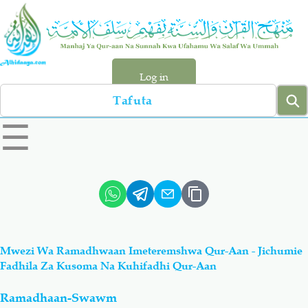
Skip
to
main
content
Log in
Search
left
☰
sidebar
menu
Qur-aan
Hadiyth
Sunnah
Tawhiyd
Mwezi Wa Ramadhwaan Imeteremshwa Qur-Aan - Jichumie
Aqiydah
Manhaj
Fadhila Za Kusoma Na Kuhifadhi Qur-Aan
Ramadhaan-Swawm
Shirki & Kufru
Bid-'ah (Uzushi)