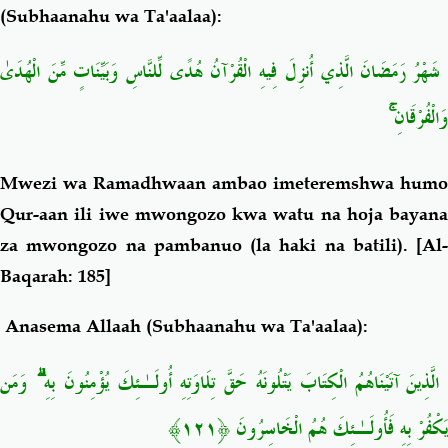
(Subhaanahu wa Ta'aalaa):
شَهْرُ رَمَضَانَ الَّذِي أُنزِلَ فِيهِ الْقُرْآنُ هُدًى لِّلنَّاسِ وَبَيِّنَاتٍ مِّنَ الْهُدَىٰ
وَالْفُرْقَانِ ۚ
Mwezi wa Ramadhwaan ambao imeteremshwa humo
Qur-aan ili iwe mwongozo kwa watu na hoja bayana
za mwongozo na pambanuo (la haki na batili).
[Al-
Baqarah: 185]
Anasema Allaah (Subhaanahu wa Ta'aalaa):
الَّذِينَ آتَيْنَاهُمُ الْكِتَابَ يَتْلُونَهُ حَقَّ تِلَاوَتِهِ أُولَـٰئِكَ يُؤْمِنُونَ بِهِ ۗ وَمَن
يَكْفُرْ بِهِ فَأُولَـٰئِكَ هُمُ الْخَاسِرُونَ ﴿١٢١﴾