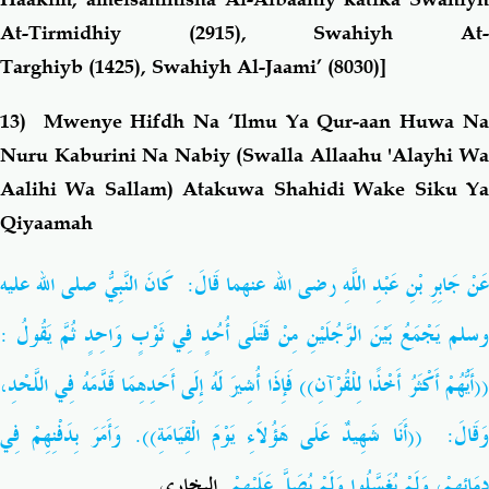
At-Tirmidhiy
(2915),
Swahiyh At
Targhiyb
(1425),
Swahiyh Al-Jaami’
(8030)]
13) Mwenye Hifdh Na ‘Ilmu Ya Qur-aan Huwa Na
Nuru Kaburini Na Nabiy (Swalla Allaahu 'Alayhi Wa
Aalihi Wa Sallam) Atakuwa Shahidi Wake Siku Ya
Qiyaamah
عَنْ جَابِرِ بْنِ عَبْدِ اللَّهِ رضى الله عنهما قَالَ: كَانَ النَّبِيُّ صلى الله عليه
وسلم يَجْمَعُ بَيْنَ الرَّجُلَيْنِ مِنْ قَتْلَى أُحُدٍ فِي ثَوْبٍ وَاحِدٍ ثُمَّ يَقُولُ :
((أَيُّهُمْ أَكْثَرُ أَخْذًا لِلْقُرْآنِ))‏ فَإِذَا أُشِيرَ لَهُ إِلَى أَحَدِهِمَا قَدَّمَهُ فِي اللَّحْدِ،
وَقَالَ: ((أَنَا شَهِيدٌ عَلَى هَؤُلاَءِ يَوْمَ الْقِيَامَةِ)).‏ وَأَمَرَ بِدَفْنِهِمْ فِي
دِمَائِهِمْ، وَلَمْ يُغَسَّلُوا وَلَمْ يُصَلَّ عَلَيْهِمْ‏.‏
البخاري