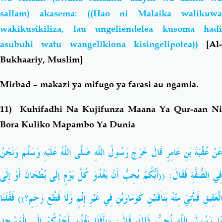
sallam) akasema: ((Hao ni Malaika walikuwa
wakikusikiliza, lau ungeliendelea kusoma hadi
asubuhi watu wangelikiona kisingelipotea))
[Al-
Bukhaariy, Muslim]
Mirbad – makazi ya mifugo ya farasi au ngamia.
11) Kuhifadhi Na Kujifunza Maana Ya Qur-aan Ni
Bora Kuliko Mapambo Ya Dunia
عَنْ عُقْبَةَ بْنِ عَامِرٍ قَالَ خَرَجَ رَسُولُ اللَّهِ صَلَّى اللَّهُ عَلَيْهِ وَسَلَّمَ وَنَحْنُ
فِي الصُّفَّةِ فَقَالَ: ((أَيُّكُمْ يُحِبُّ أَنْ يَغْدُوَ كُلَّ يَوْمٍ إِلَى بُطْحَانَ أَوْ إِلَى
الْعَقِيقِ فَيَأْتِيَ مِنْهُ بِنَاقَتَيْنِ كَوْمَاوَيْنِ فِي غَيْرِ إِثْمٍ وَلَا قَطْعِ رَحِمٍ؟)) فَقُلْنَا
يَا رَسُولَ اللَّهِ نُحِبُّ ذَلِكَ قَالَ: ((أَفَلَا يَغْدُو أَحَدُكُمْ إِلَى الْمَسْجِدِ