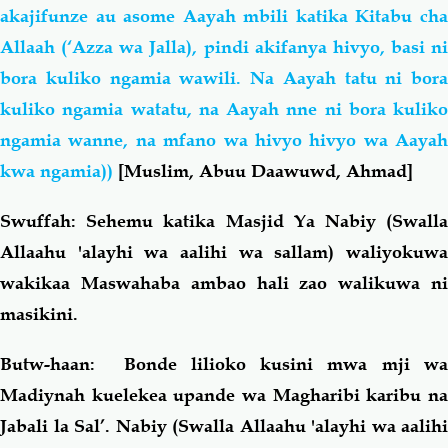
akajifunze au asome Aayah mbili katika Kitabu cha
Allaah (‘Azza wa Jalla), pindi akifanya hivyo, basi ni
bora kuliko ngamia wawili. Na Aayah tatu ni bora
kuliko ngamia watatu, na Aayah nne ni bora kuliko
ngamia wanne, na mfano wa hivyo hivyo wa Aayah
kwa ngamia))
[Muslim, Abuu Daawuwd, Ahmad]
Swuffah: Sehemu katika Masjid Ya Nabiy (Swalla
Allaahu 'alayhi wa aalihi wa sallam) waliyokuwa
wakikaa Maswahaba ambao hali zao walikuwa ni
masikini.
Butw-haan: Bonde lilioko kusini mwa mji wa
Madiynah kuelekea upande wa Magharibi karibu na
Jabali la Sal’. Nabiy (Swalla Allaahu 'alayhi wa aalihi