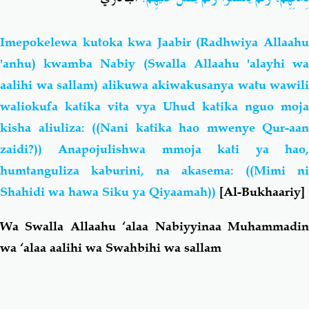
Imepokelewa kutoka kwa Jaabir (Radhwiya Allaahu
'anhu) kwamba Nabiy (Swalla Allaahu 'alayhi wa
aalihi wa sallam) alikuwa akiwakusanya watu wawili
waliokufa katika vita vya Uhud katika nguo moja
kisha aliuliza: ((Nani katika hao mwenye Qur-aan
zaidi?)) Anapojulishwa mmoja kati ya hao,
humtanguliza kaburini, na akasema: ((Mimi ni
Shahidi wa hawa Siku ya Qiyaamah))
[Al-Bukhaariy]
Wa Swalla Allaahu ‘alaa Nabiyyinaa Muhammadin
wa ‘alaa aalihi wa Swahbihi wa sallam