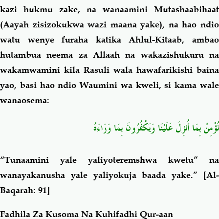
kazi hukmu zake, na wanaamini Mutashaabihaat
(Aayah zisizokukwa wazi maana yake), na hao ndio
watu wenye furaha katika Ahlul-Kitaab, ambao
hutambua neema za Allaah na wakazishukuru na
wakamwamini kila Rasuli wala hawafarikishi baina
yao, basi hao ndio Waumini wa kweli, si kama wale
wanaosema:
نُؤْمِنُ بِمَا أُنزِلَ عَلَيْنَا وَيَكْفُرُونَ بِمَا وَرَاءَهُ
“Tunaamini yale yaliyoteremshwa kwetu” na
wanayakanusha yale yaliyokuja baada yake.”
[Al
Baqarah: 91]
Fadhila Za Kusoma Na Kuhifadhi Qur-aan