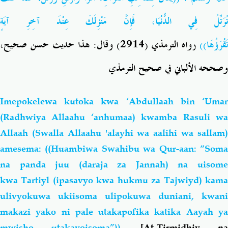
تُرَتِّلُ فِي الدُّنْيَا، فَإِنَّ مَنْزِلَكَ عِنْدَ آخِرِ آيَةٍ
وقال: هذا حديث حسن صحيح،
2914)
رواه الترمذي (
تَقْرَؤُهَا))
وصححه الألباني في صحيح الترمذي
Imepokelewa kutoka kwa ‘Abdullaah bin ‘Umar
(Radhwiya Allaahu ‘anhumaa) kwamba Rasuli wa
Allaah (Swalla Allaahu 'alayhi wa aalihi wa sallam)
amesema: ((Huambiwa Swahibu wa Qur-aan: “Soma
na panda juu (daraja za Jannah) na uisome
kwa Tartiyl (ipasavyo kwa hukmu za Tajwiyd) kama
ulivyokuwa ukiisoma ulipokuwa duniani, kwani
makazi yako ni pale utakapofika katika Aayah ya
mwisho utakayoisoma”)).
[At-Tirmidhiy n