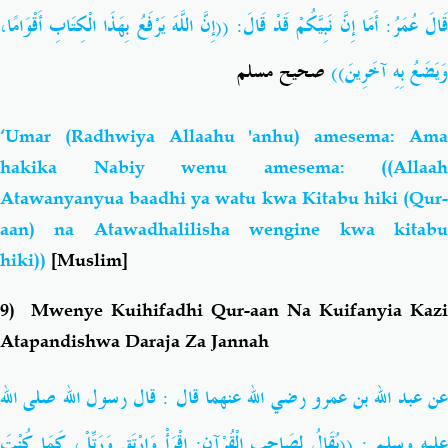
قَالَ عُمَرُ: أَمَا إِنَّ نَبِيَّكُمْ قَدْ قَالَ: ((إِنَّ اللَّهَ يَرْفَعُ بِهَذَا الْكِتَابِ أَقْوَامًا،
وَيَضَعُ بِهِ آخَرِينَ))
صحيح مسلم
‘Umar (Radhwiya Allaahu 'anhu) amesema: Ama
hakika Nabiy wenu amesema: ((Allaah
Atawanyanyua baadhi ya watu kwa Kitabu hiki (Qur-
aan) na Atawadhalilisha wengine kwa kitabu
hiki))
[Muslim]
9) Mwenye Kuihifadhi Qur-aan Na Kuifanyia Kazi
Atapandishwa Daraja Za Jannah
عن عبد الله بن عمرو رضي الله عنهما قال : قال رسول الله صلى الله
عليه وسلم : ((يُقَالُ لِصَاحِبِ الْقُرْآنِ
اقْرَأْ وَارْتَقِ وَرَتِّلْ، كَمَا كُنْتَ