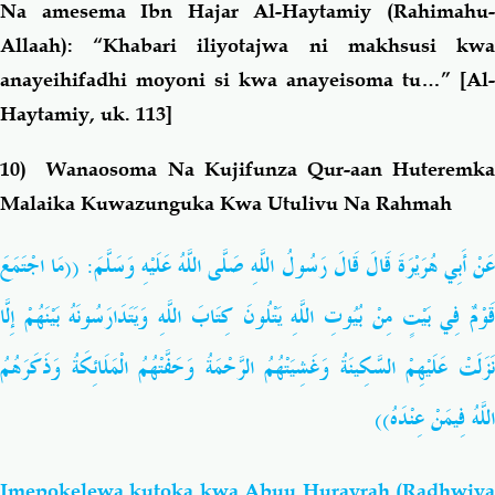
Na amesema Ibn Hajar Al-Haytamiy (Rahimahu-
Allaah): “Khabari iliyotajwa ni makhsusi kwa
anayeihifadhi moyoni si kwa anayeisoma tu…” [Al-
Haytamiy, uk. 113]
10) Wanaosoma Na Kujifunza Qur-aan Huteremka
Malaika Kuwazunguka Kwa Utulivu Na Rahmah
عَنْ أَبِي هُرَيْرَةَ قَالَ قَالَ رَسُولُ اللَّهِ صَلَّى اللَّهُ عَلَيْهِ وَسَلَّمَ: ((مَا اجْتَمَعَ
قَوْمٌ فِي بَيْتٍ مِنْ بُيُوتِ اللَّهِ يَتْلُونَ كِتَابَ اللَّهِ وَيَتَدَارَسُونَهُ بَيْنَهُمْ إِلَّا
نَزَلَتْ عَلَيْهِمْ السَّكِينَةُ وَغَشِيَتْهُمُ الرَّحْمَةُ وَحَفَّتْهُمُ الْمَلَائِكَةُ وَذَكَرَهُمُ
اللَّهُ فِيمَنْ عِنْدَهُ))
Imepokelewa kutoka kwa Abuu Hurayrah
(Radhwiy