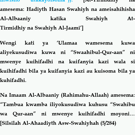
amesema:
Hadiyth Hasan Swahiyh
na ameisahihisha
Al-Albaaniy katika
Swahiyh At-
Tirmidhiy
na
Swahiyh Al-Jaami’
]
Wengi kati ya ‘Ulamaa wamesema kuwa
aliyekusudiwa kuwa ni “
Swaahibul-Qur-aan
” ni
mwenye kuihifadhi na kuifanyia kazi wala si
kuihifadhi bila ya kuifanyia kazi au kuisoma bila ya
kuhifadhi.
Na Imaam Al-Albaaniy (Rahimahu-Allaah) amesema:
“Tambua kwamba iliyokusudiwa kuhusu “Swahibu
wa Qur-aan” ni mwenye kuihifadhi moyoni…
[
Silsilah Al-Ahaadiyth Asw-Swahiyhah
(5/284)