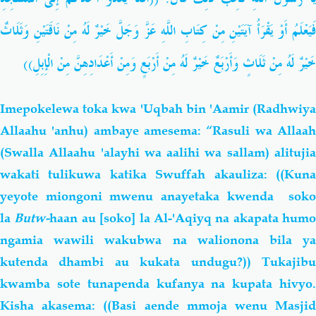
فَيَعْلَمُ أَوْ يَقْرَأُ آيَتَيْنِ مِنْ كِتَابِ اللَّهِ عَزَّ وَجَلَّ خَيْرٌ لَهُ مِنْ نَاقَتَيْنِ وَثَلَاثٌ
خَيْرٌ لَهُ مِنْ ثَلَاثٍ وَأَرْبَعٌ خَيْرٌ لَهُ مِنْ أَرْبَعٍ وَمِنْ أَعْدَادِهِنَّ مِنْ الْإِبِلِ))
I
mepokelewa toka kwa 'Uqbah bin 'Aamir (Radhwiya
Allaahu 'anhu) ambaye amesema: “Rasuli wa Allaah
(Swalla Allaahu 'alayhi wa aalihi wa sallam) alitujia
wakati tulikuwa katika
Swuffah
akauliza: ((Kun
yeyote miongoni mwenu anayetaka kwenda soko
la
Butw-
haan
au [soko] la Al-'Aqiyq na akapata humo
ngamia wawili wakubwa na walionona bila ya
kutenda dhambi au kukata undugu?)) Tukajibu
kwamba sote tunapenda kufanya na kupata hivyo.
Kisha akasema: ((Basi aende mmoja wenu Masjid