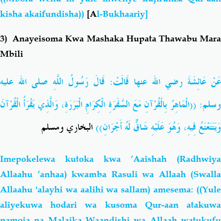
kisha akaifundisha))
[A
l-Bukhaariy]
3)
Anayeisoma Kwa Mashaka Hupata Thawabu Mar
Mbili
عَنْ عَائِشَةَ رضي الله عنها قَالَتْ: قَالَ رَسُولُ اللَّهِ صلى الله عليه
وسلم: ((الْمَاهِرُ بِالْقُرْآنِ مَعَ السَّفَرَةِ الْكِرَامِ الْبَرَرَةِ، وَالَّذِي يَقْرَأُ الْقُرْآنَ
وَيَتَتَعْتَعُ فِيهِ، وَهُوَ عَلَيْهِ شَاقٌّ لَهُ أَجْرَانِ))
البخاري ومسلم
Imepokelewa kutoka kwa ‘Aaishah (Radhwiya
Allaahu ‘anhaa) kwamba Rasuli wa Allaah (Swalla
Allaahu 'alayhi wa aalihi wa sallam) amesema: ((Yule
aliyekuwa hodari wa kusoma Qur-aan atakuwa
pamoja na Malaika Waandishi wa Allaah watukufu