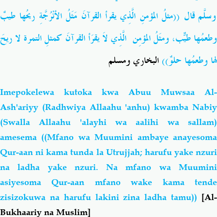
وسلّم قالَ ((مثلُ المؤمنِ الَّذِي يقرأ القرآنَ مَثَلُ الأتْرُجَّةِ ريحُها طيبٌ
وطعمُها طيّبٌ، ومثَلُ المؤمِن الَّذِي لاَ يقرَأ القرآنَ كمثلِ التمرة لا ريحَ
لها وطعمُها حلوٌ))
البخاري ومسلم
Imepokelewa kutoka kwa Abuu Muwsaa Al-
Ash'ariyy (Radhwiya Allaahu 'anhu) kwamba Nabiy
(Swalla Allaahu 'alayhi wa aalihi wa sallam)
amesema ((Mfano wa Muumini ambaye anayesoma
Qur-aan ni kama tunda la Utrujjah; harufu yake nzuri
na ladha yake nzuri. Na mfano wa Muumini
asiyesoma Qur-aan mfano wake kama tende
zisizokuwa na harufu lakini zina ladha tamu))
[Al
Bukhaariy na Muslim]