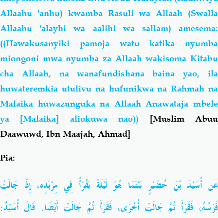
Allaahu 'anhu) kwamba Rasuli wa Allaah (Swalla
Allaahu 'alayhi wa aalihi wa sallam) amesema:
((Hawakusanyiki pamoja watu katika nyumba
miongoni mwa nyumba za Allaah wakisoma Kitabu
cha Allaah, na wanafundishana baina yao, ila
huwateremkia utulivu na hufunikwa na Rahmah na
Malaika huwazunguka na Allaah Anawataja mbele
ya [Malaika] aliokuwa nao))
[Muslim Abu
Daawuwd, Ibn Maajah, Ahmad]
Pia:
عن أُسَيْدَ بْنَ حُضَيْرٍ بَيْنَمَا هُوَ لَيْلَةً يَقْرَأُ فِي مِرْبَدِه، إِذْ جَالَتْ
فَرَسُهُ، فَقَرَأَ ثُمَّ جَالَتْ أُخْرَى، فَقَرَأَ ثُمَّ جَالَتْ أَيْضًا. قَالَ أُسَيْدٌ: