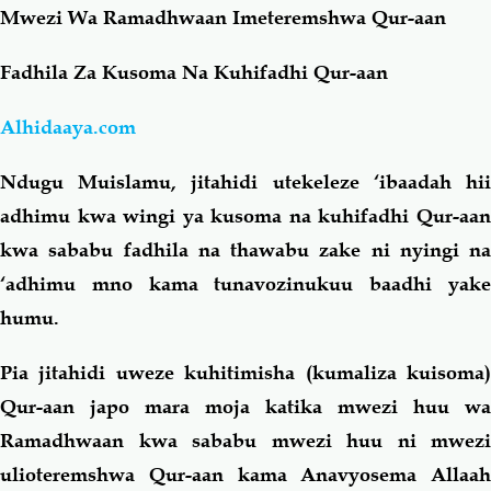
Mwezi Wa Ramadhwaan Imeteremshwa Qur-aan
Salaf Wa Ummah
Firaq-Makundi
Fadhila Za Kusoma Na Kuhifadhi Qur-aan
Fiqh-Ibaadah
Duaa-Adhkaar
Alhidaaya.com
Ndugu Muislamu, jitahidi utekeleze ‘ibaadah hii
Fataawa Za Ulamaa
Kauli Za Salaf
adhimu kwa wingi ya kusoma na kuhifadhi Qur-aan
kwa sababu fadhila na thawabu zake ni nyingi na
Akhlaaq-Aadaab
Raqaaiq
‘adhimu mno kama tunavozinukuu baadhi yake
humu.
Familia-Jamii
Maswali-Majibu
Pia jitahidi uweze kuhitimisha (kumaliza kuisoma)
Chemsha Bongo
Vitabu
Qur-aan japo mara moja katika mwezi huu wa
Ramadhwaan kwa sababu mwezi huu ni mwezi
Mapishi
ulioteremshwa Qur-aan kama Anavyosema Allaah