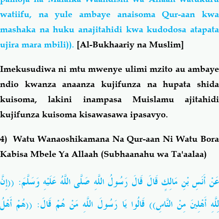
watiifu, na yule ambaye anaisoma Qur-aan kwa
mashaka na huku anajitahidi kwa kudodosa atapata
ujira mara mbili)).
[Al-Bukhaariy na Muslim]
Imekusudiwa ni mtu mwenye ulimi mzito au ambaye
ndio kwanza anaanza kujifunza na hupata shida
kuisoma, lakini inampasa Muislamu ajitahidi
kujifunza kuisoma kisawasawa ipasavyo.
4) Watu Wanaoshikamana Na Qur-aan Ni Watu Bora
Kabisa Mbele Ya Allaah (Subhaanahu wa Ta'aalaa)
عَنْ أَنَسِ بْنِ مَالِكٍ قَالَ قَالَ رَسُولُ اللَّهِ صَلَّى اللَّهُ عَلَيْهِ وَسَلَّمَ: ((إِنَّ
لِلَّهِ أَهْلِينَ مِنْ النَّاسِ)) قَالُوا يَا رَسُولَ اللَّهِ مَنْ هُمْ قَالَ: ((هُمْ أَهْلُ