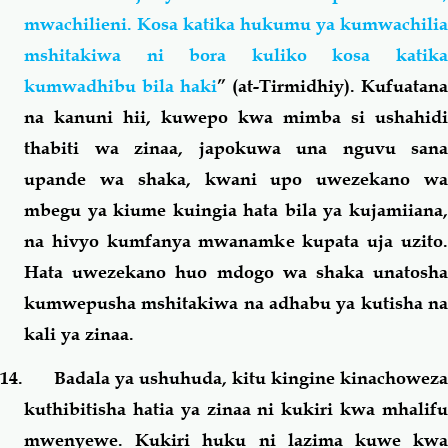
mwachilieni. Kosa katika hukumu ya kumwachilia
mshitakiwa ni bora kuliko kosa katika
kumwadhibu bila haki
” (at-Tirmidhiy). Kufuatana
na kanuni hii, kuwepo kwa mimba si ushahidi
thabiti wa zinaa, japokuwa una nguvu sana
upande wa shaka, kwani upo uwezekano wa
mbegu ya kiume kuingia hata bila ya kujamiiana,
na hivyo kumfanya mwanamke kupata uja uzito.
Hata uwezekano huo mdogo wa shaka unatosha
kumwepusha mshitakiwa na adhabu ya kutisha na
kali ya zinaa.
14. Badala ya ushuhuda, kitu kingine kinachoweza
kuthibitisha hatia ya zinaa ni kukiri kwa mhalifu
mwenyewe. Kukiri huku ni lazima kuwe kwa