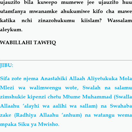
ujauzito bila kuwepo mumewe jee ujauzito huu
utamfanya mwanamke ahukumiwe kifo cha mawe
katika nchi zinazohukumu kiislam? Wassalam
aleykum.
WABILLAHI TAWFIQ
JIBU:
Sifa zote njema Anastahiki Allaah Aliyetukuka Mola
Mlezi wa walimwengu wote, Swalah na salamu
zimshukie kipenzi chetu Mtume Muhammad (Swalla
Allaahu ‘alayhi wa
aalihi
wa
sallam) na Swahab
zake (Radhiya Allaahu ‘anhum) na watangu wema
mpaka Siku ya Mwisho.