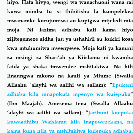
hiyo. Hata hivyo, wengi wa wanachuoni wana rai
kuwa mimba tu si thibitisho la kumpelekea
mwanamke kurujumiwa au kupigwa mijeledi mia
moja. Ni lazima adhabu kali kama hiyo
zijitegemeze aidha juu ya ushahidi au kukiri kosa
kwa mtuhumiwa mwenyewe. Moja kati ya kanuni
za msingi za Shari‘ah ya Kiislamu ni kwamba
faida ya shaka imwendee mshitakiwa. Na hili
linaungwa mkono na kauli ya Mtume (Swalla
Allaahu ‘alayhi wa aalihi wa sallam): “
Epukeni
adhabu kila mnapokuta mpenyo wa kuiepuka
”
(Ibn Maajah). Amesema tena (Swalla Allaahu
‘alayhi wa aalihi wa sallam): “
Jaribuni kuepuk
kuwaadhibu Waislamu kila inapowezekana, na
kama kuna njia ya mshitakiwa kuiepuka adhabu,