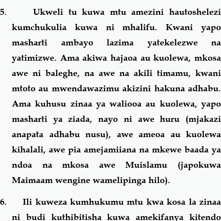
5. Ukweli tu kuwa mtu amezini hautoshelezi
kumchukulia kuwa ni mhalifu. Kwani yapo
masharti ambayo lazima yatekelezwe na
yatimizwe. Ama akiwa hajaoa au kuolewa, mkosa
awe ni baleghe, na awe na akili timamu, kwani
mtoto au mwendawazimu akizini hakuna adhabu.
Ama kuhusu zinaa ya waliooa au kuolewa, yapo
masharti ya ziada, nayo ni awe huru (mjakazi
anapata adhabu nusu), awe ameoa au kuolewa
kihalali, awe pia amejamiiana na mkewe baada ya
ndoa na mkosa awe Muislamu (japokuwa
Maimaam wengine wamelipinga hilo).
6. Ili kuweza kumhukumu mtu kwa kosa la zinaa
ni budi kuthibitisha kuwa amekifanya kitendo