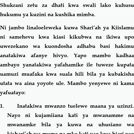
Shukrani zetu za dhati kwa swali lako kuhusu
hukumu ya kuzini na kushika mimba.
Ni jambo linaloeleweka kuwa Shari‘ah ya Kiislamu
ni samehevu kwa kiasi kikubwa na ikiwa upo
uwezekano wa kuondosha adhabu basi hakimu
anatakiwa afanye hivyo. Yapo mambo kadhaa
ambayo yanatakiwa yafahamike ile tuweze kupata
uamuzi muafaka kwa suala hili bila ya kubakisha
utata wa aina yoyote ule. Mambo yenyewe ni kama
yafuatayo:
1. Inatakiwa mwanzo tuelewe maana ya uzinzi.
Nayo ni kujamiiana kati ya mwanamme na
mwanamke bila ya kuwa na uhusiano wa
kishari’ah wa mume na mke kati yao kwa hiari yao