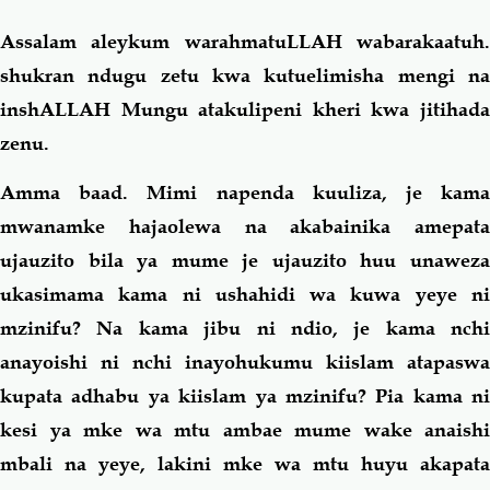
Assalam aleykum warahmatuLLAH wabarakaatuh.
Salaf Wa Ummah
Firaq-Makundi
shukran ndugu zetu kwa kutuelimisha mengi na
inshALLAH Mungu atakulipeni kheri kwa jitihada
Fiqh-Ibaadah
Duaa-Adhkaar
zenu.
Fataawa Za Ulamaa
Kauli Za Salaf
Amma baad. Mimi napenda kuuliza, je kama
mwanamke hajaolewa na akabainika amepata
Akhlaaq-Aadaab
Raqaaiq
ujauzito bila ya mume je ujauzito huu unaweza
ukasimama kama ni ushahidi wa kuwa yeye ni
Familia-Jamii
Maswali-Majibu
mzinifu? Na kama jibu ni ndio, je kama nchi
anayoishi ni nchi inayohukumu kiislam atapaswa
Chemsha Bongo
Vitabu
kupata adhabu ya kiislam ya mzinifu? Pia kama ni
kesi ya mke wa mtu ambae mume wake anaishi
Mapishi
mbali na yeye, lakini mke wa mtu huyu akapata