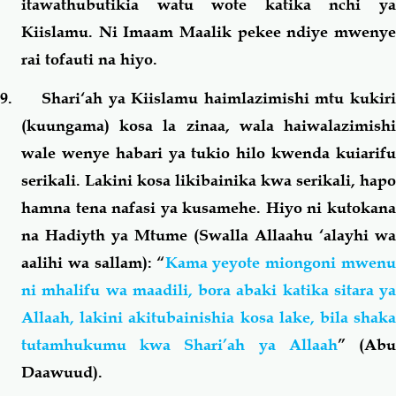
itawathubutikia watu wote katika nchi ya
Kiislamu. Ni Imaam Maalik pekee ndiye mwenye
rai tofauti na hiyo.
9. Shari‘ah ya Kiislamu haimlazimishi mtu kukiri
(kuungama) kosa la zinaa, wala haiwalazimishi
wale wenye habari ya tukio hilo kwenda kuiarifu
serikali. Lakini kosa likibainika kwa serikali, hapo
hamna tena nafasi ya kusamehe. Hiyo ni kutokana
na Hadiyth ya Mtume (Swalla Allaahu ‘alayhi wa
aalihi wa sallam): “
Kama yeyote miongoni mwenu
ni mhalifu wa maadili, bora abaki katika sitara ya
Allaah, lakini akitubainishia kosa lake, bila shaka
tutamhukumu kwa Shari’ah ya Allaah
” (Ab
Daawuud).