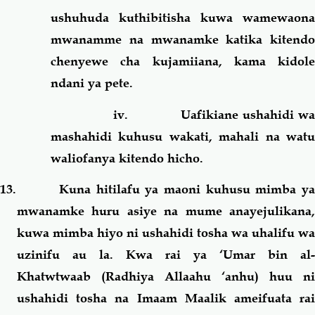
ushuhuda kuthibitisha kuwa wamewaona
mwanamme na mwanamke katika kitendo
chenyewe cha kujamiiana, kama kidole
ndani ya pete.
iv.
Uafikiane ushahidi wa
mashahidi kuhusu wakati, mahali na watu
waliofanya kitendo hicho.
13. Kuna hitilafu ya maoni kuhusu mimba ya
mwanamke huru asiye na mume anayejulikana,
kuwa mimba hiyo ni ushahidi tosha wa uhalifu wa
uzinifu au la. Kwa rai ya ‘Umar bin al-
Khatwtwaab (Radhiya Allaahu ‘anhu) huu ni
ushahidi tosha na Imaam Maalik ameifuata rai