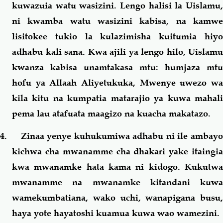
kuwazuia watu wasizini. Lengo halisi la Uislamu,
ni kwamba watu wasizini kabisa, na kamwe
lisitokee tukio la kulazimisha kuitumia hiyo
adhabu kali sana. Kwa ajili ya lengo hilo, Uislamu
kwanza kabisa unamtakasa mtu: humjaza mtu
hofu ya Allaah Aliyetukuka, Mwenye uwezo wa
kila kitu na kumpatia matarajio ya kuwa mahali
pema lau atafuata maagizo na kuacha makatazo.
4. Zinaa yenye kuhukumiwa adhabu ni ile ambayo
kichwa cha mwanamme cha dhakari yake itaingia
kwa mwanamke hata kama ni kidogo. Kukutwa
mwanamme na mwanamke kitandani kuwa
wamekumbatiana, wako uchi, wanapigana busu,
haya yote hayatoshi kuamua kuwa wao wamezini.