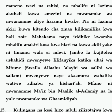
maneno wazi na rahisi, na mhalifu ni lazima
akubali kuwa amezini na mwanamke au
mwanamme aliye haramu kwake. Pia ni lazima
akiri kuwa kitendo cha zinaa kilikamilika kwa
hali zote. Mahakama nayo iridhike kwamba
mhalifu anakiri kosa kwa hiari na kuwa akili yake
ni timamu wala si mlevi. Jambo la kujitolea
ushahidi mwenyewe lilifanyika katika uhai wa
Mtume (Swalla Allaahu ‘alayhi wa aalihi wa
sallam) mwenyewe naye akaamuru wahalifu
watiwe adhabu ya kishari’ah. Mfano ni
mwanamme Ma‘iz bin Maalik al-Aslamiy na la
yule mwanamke wa Ghaamidiyah.
15. Kulingana na kesi hizo mbili zilizotajwa kwa