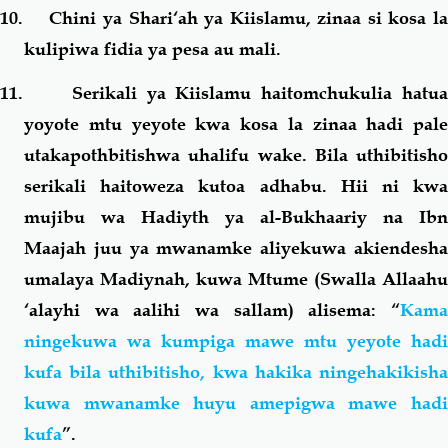
10. Chini ya Shari‘ah ya Kiislamu, zinaa si kosa la
kulipiwa fidia ya pesa au mali.
11. Serikali ya Kiislamu haitomchukulia hatua
yoyote mtu yeyote kwa kosa la zinaa hadi pale
utakapothbitishwa uhalifu wake. Bila uthibitisho
serikali haitoweza kutoa adhabu. Hii ni kwa
mujibu wa Hadiyth ya al-Bukhaariy na Ibn
Maajah juu ya mwanamke aliyekuwa akiendesha
umalaya Madiynah, kuwa Mtume (Swalla Allaahu
‘alayhi wa aalihi wa sallam) alisema: “
Kama
ningekuwa wa kumpiga mawe mtu yeyote hadi
kufa bila uthibitisho, kwa hakika ningehakikisha
kuwa mwanamke huyu amepigwa mawe hadi
kufa
”.