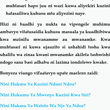
muhtasari hapo juu ni wazi kuwa aliyekiri kuzini
hatasailiwa kuhusu mtu aliyezini naye.
Hizi ni baadhi ya nukta na vipengele muhimu
ambavyo vitatusaidia kuhusu masuala ya kuadhibiwa
kwa mzinifu mwanamme au mwanamke. Kwa
muhtasari ni kuwa ujauzito si ushahidi tosha kwa
uhalifu wa zinaa kwani mwanamke akileta tashwishi
ndogo sana basi adhabu ni lazima iondolewe kwake.
Bonyeza viungo vifuatavyo upate maelezo zaidi:
Nini Hukmu Ya Kuzini Ndani Ndoa?
Nini Hukumu Ya Mwenye Kuzini Kwa Siri?
Nini Hukmu Ya Watoto Wa Nje Ya Ndoa?