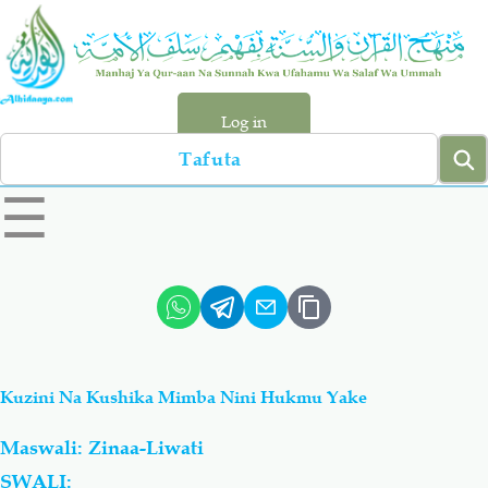
Skip
to
main
content
Log in
Search
left
☰
sidebar
menu
Qur-aan
Hadiyth
Sunnah
Tawhiyd
Kuzini Na Kushika Mimba Nini Hukmu Yake
Aqiydah
Manhaj
Maswali: Zinaa-Liwati
Shirki & Kufru
Bid-'ah (Uzushi)
SWALI: