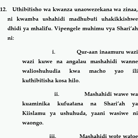
12. Uthibitisho wa kwanza unaowezekana wa zinaa,
ni kwamba ushahidi madhubuti uhakikkishwe
dhidi ya mhalifu. Vipengele muhimu vya Shari‘ah
ni:
i.
Qur-aan inaamuru waz
wazi kuwe na angalau mashahidi wanne
walioshuhudia kwa macho yao ili
kuthibitisha kosa hilo.
ii.
Mashahidi wawe w
kuaminika kufuatana na Shari‘ah ya
Kiislamu ya ushuhuda, yaani wasiwe ni
waongo.
iii.
Mashahidi wote watoe