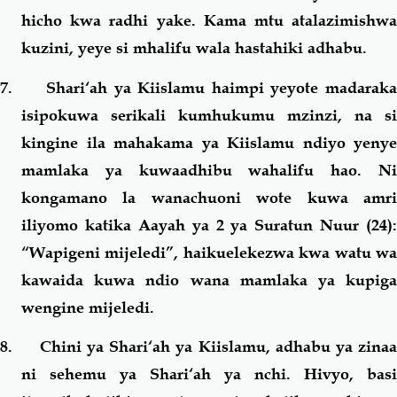
hicho kwa radhi yake. Kama mtu atalazimishwa
kuzini, yeye si mhalifu wala hastahiki adhabu.
7. Shari‘ah ya Kiislamu haimpi yeyote madaraka
isipokuwa serikali kumhukumu mzinzi, na si
kingine ila mahakama ya Kiislamu ndiyo yenye
mamlaka ya kuwaadhibu wahalifu hao. Ni
kongamano la wanachuoni wote kuwa amri
iliyomo katika Aayah ya 2 ya Suratun Nuur (24):
“
Wapigeni mijeledi
”, haikuelekezwa kwa watu w
kawaida kuwa ndio wana mamlaka ya kupiga
wengine mijeledi.
8. Chini ya Shari‘ah ya Kiislamu, adhabu ya zinaa
ni sehemu ya Shari‘ah ya nchi. Hivyo, basi