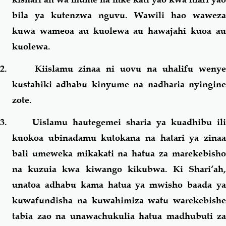
bila ya kutenzwa nguvu. Wawili hao waweza
kuwa wameoa au kuolewa au hawajahi kuoa au
kuolewa.
2. Kiislamu zinaa ni uovu na uhalifu wenye
kustahiki adhabu kinyume na nadharia nyingine
zote.
3. Uislamu hautegemei sharia ya kuadhibu ili
kuokoa ubinadamu kutokana na hatari ya zinaa
bali umeweka mikakati na hatua za marekebisho
na kuzuia kwa kiwango kikubwa. Ki Shari‘ah,
unatoa adhabu kama hatua ya mwisho baada ya
kuwafundisha na kuwahimiza watu warekebishe
tabia zao na unawachukulia hatua madhubuti za