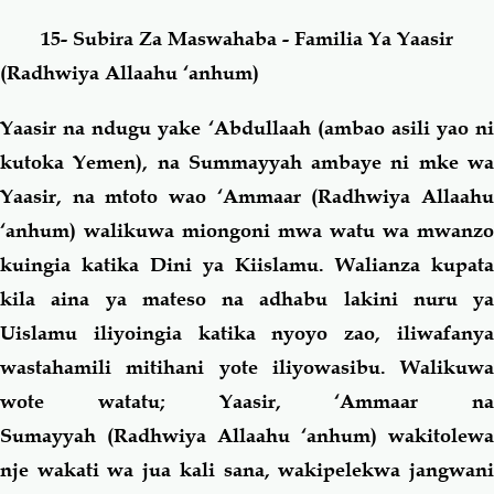
15- Subira Za Maswahaba - Familia Ya Yaasir
Salaf Wa Ummah
Firaq-Makundi
(Radhwiya Allaahu ‘anhum)
Fiqh-Ibaadah
Duaa-Adhkaar
Yaasir na ndugu yake ‘Abdullaah (ambao asili yao ni
kutoka Yemen), na Summayyah ambaye ni mke wa
Fataawa Za Ulamaa
Kauli Za Salaf
Yaasir, na mtoto wao ‘Ammaar (Radhwiya Allaahu
‘anhum) walikuwa miongoni mwa watu wa mwanzo
Akhlaaq-Aadaab
Raqaaiq
kuingia katika Dini ya Kiislamu. Walianza kupata
kila aina ya mateso na adhabu lakini nuru ya
Familia-Jamii
Maswali-Majibu
Uislamu iliyoingia katika nyoyo zao, iliwafanya
wastahamili mitihani yote iliyowasibu. Walikuwa
Chemsha Bongo
Vitabu
wote watatu; Yaasir, ‘Ammaar na
Sumayyah (Radhwiya Allaahu ‘anhum) wakitolewa
Mapishi
nje wakati wa jua kali sana, wakipelekwa jangwani