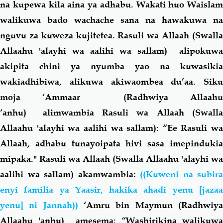
na kupewa kila aina ya adhabu. Wakati huo Waislam
walikuwa bado wachache sana na hawakuwa na
nguvu za kuweza kujitetea. Rasuli wa Allaah (Swalla
Allaahu 'alayhi wa aalihi wa sallam) alipokuwa
akipita chini ya nyumba yao na kuwasikia
wakiadhibiwa, alikuwa akiwaombea du’aa. Siku
moja ‘Ammaar (Radhwiya Allaahu
‘anhu)
alimwambia Rasuli wa Allaah (Swall
Allaahu 'alayhi wa aalihi wa sallam): “Ee Rasuli wa
Allaah, adhabu tunayoipata hivi sasa imepindukia
mipaka." Rasuli wa Allaah (Swalla Allaahu 'alayhi wa
aalihi wa sallam) akamwambia:
((Kuweni na subira
enyi familia ya Yaasir, hakika ahadi yenu [jazaa
yenu] ni Jannah))
‘Amru bin Maymun (Radhwiy
Allaahu 'anhu) amesema: “Washirikina walikuwa