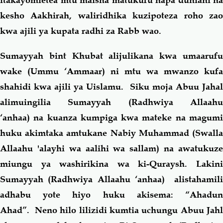
kesho Aakhirah, waliridhika kuzipoteza roho zao
kwa ajili ya kupata radhi za Rabb wao.
Sumayyah bint Khubat alijulikana kwa umaarufu
wake (Ummu ‘Ammaar) ni mtu wa mwanzo kufa
shahidi kwa ajili ya Uislamu. Siku moja Abuu Jahal
alimuingilia Sumayyah (Radhwiya Allaahu
‘anhaa) na kuanza kumpiga kwa mateke na magumi
huku akimtaka amtukane Nabiy Muhammad (Swalla
Allaahu 'alayhi wa aalihi wa sallam) na awatukuze
miungu ya washirikina wa ki-Quraysh. Lakini
Sumayyah (Radhwiya Allaahu ‘anhaa) alistahamili
adhabu yote hiyo huku akisema: “Ahadun
Ahad”. Neno hilo lilizidi kumtia uchungu Abuu Jahl