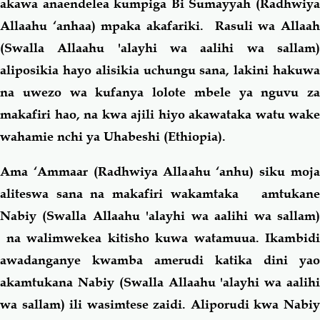
akawa anaendelea kumpiga Bi Sumayyah (Radhwiya
Allaahu ‘anhaa) mpaka akafariki. Rasuli wa Allaah
(Swalla Allaahu 'alayhi wa aalihi wa sallam)
aliposikia hayo alisikia uchungu sana, lakini hakuwa
na uwezo wa kufanya lolote mbele ya nguvu za
makafiri hao, na kwa ajili hiyo akawataka watu wake
wahamie nchi ya Uhabeshi (Ethiopia).
Ama ‘Ammaar (Radhwiya Allaahu ‘anhu) siku moja
aliteswa sana na makafiri wakamtaka amtukane
Nabiy (Swalla Allaahu 'alayhi wa aalihi wa sallam)
na walimwekea kitisho kuwa watamuua. Ikambidi
awadanganye kwamba amerudi katika dini yao
akamtukana Nabiy (Swalla Allaahu 'alayhi wa aalihi
wa sallam) ili wasimtese zaidi. Aliporudi kwa Nabiy