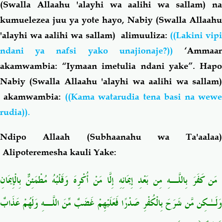
(Swalla Allaahu 'alayhi wa aalihi wa sallam) na
kumuelezea juu ya yote hayo, Nabiy (Swalla Allaahu
'alayhi wa aalihi wa sallam) alimuuliza:
((Lakini vipi
ndani ya nafsi yako unajionaje?))
‘Ammaa
akamwambia: “Iymaan imetulia ndani yake”. Hapo
Nabiy (Swalla Allaahu 'alayhi wa aalihi wa sallam)
akamwambia:
((Kama watarudia tena basi na wew
rudia)).
Ndipo Allaah (Subhaanahu wa Ta'aalaa)
Alipoteremesha kauli Yake:
مَن كَفَرَ بِاللَّـهِ مِن بَعْدِ إِيمَانِهِ إِلَّا مَنْ أُكْرِهَ وَقَلْبُهُ مُطْمَئِنٌّ بِالْإِيمَانِ
وَلَـٰكِن مَّن شَرَحَ بِالْكُفْرِ صَدْرًا فَعَلَيْهِمْ غَضَبٌ مِّنَ اللَّـهِ وَلَهُمْ عَذَابٌ