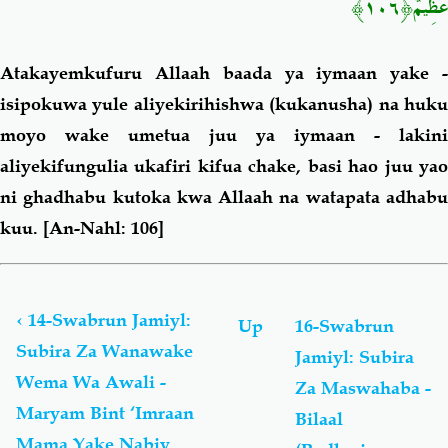
عَظِيمٌ﴿١٠٦﴾
Atakayemkufuru Allaah baada ya iymaan yake -
isipokuwa yule aliyekirihishwa (kukanusha) na huku
moyo wake umetua juu ya iymaan - lakini
aliyekifungulia ukafiri kifua chake, basi hao juu yao
ni ghadhabu kutoka kwa Allaah na watapata adhabu
kuu.
[An-Nahl: 106]
Book
traversal
links
‹
14-Swabrun Jamiyl:
Up
16-Swabrun
for
Subira Za Wanawake
Jamiyl: Subira
Swabrun
Wema Wa Awali -
Jamiyl
Za Maswahaba -
(Subira
Maryam Bint ‘Imraan
Bilaal
Njema)
Mama Yake Nabiy