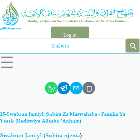
Skip
to
main
content
Log in
Search
left
☰
sidebar
menu
Qur-aan
Hadiyth
Sunnah
Tawhiyd
15-Swabrun Jamiyl: Subira Za Maswahaba - Familia Ya
Aqiydah
Manhaj
Yaasir (Radhwiya Allaahu 'anhum)
Swabrun Jamiyl (Subira njema
)
Shirki & Kufru
Bid-'ah (Uzushi)