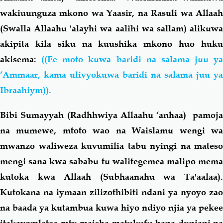
wakiuunguza mkono wa Yaasir, na Rasuli wa Allaah
(Swalla Allaahu 'alayhi wa aalihi wa sallam) alikuwa
akipita kila siku na kuushika mkono huo huku
akisema:
((Ee moto kuwa baridi na salama juu ya
‘Ammaar, kama ulivyokuwa baridi na salama juu ya
Ibraahiym)).
Bibi Sumayyah (Radhhwiya Allaahu ‘anhaa)
pamoj
na mumewe, mtoto wao na Waislamu wengi wa
mwanzo waliweza kuvumilia tabu nyingi na mateso
mengi sana kwa sababu tu walitegemea malipo mema
kutoka kwa Allaah (Subhaanahu wa Ta'aalaa).
Kutokana na iymaan zilizothibiti ndani ya nyoyo zao
na baada ya kutambua kuwa hiyo ndiyo njia ya pekee
itakayomletea mtu maisha matukufu hapa duniani na