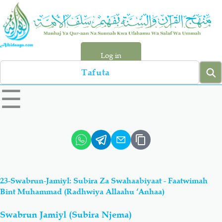
Skip
to
main
content
Log in
Search
left
☰
sidebar
menu
Qur-aan
Hadiyth
Sunnah
Tawhiyd
23-Swabrun-Jamiyl: Subira Za Swahaabiyaat - Faatwimah
Aqiydah
Manhaj
Bint Muhammad (Radhwiya Allaahu ‘Anhaa)
Swabrun Jamiyl (Subira Njema)
Shirki & Kufru
Bid-'ah (Uzushi)