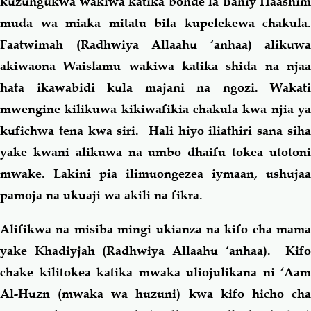
kuzungukwa wakiwa katika bonde la Baniy Haashim
muda wa miaka mitatu bila kupelekewa chakula.
Faatwimah (Radhwiya Allaahu ‘anhaa) alikuwa
akiwaona Waislamu wakiwa katika shida na njaa
hata ikawabidi kula majani na ngozi. Wakati
mwengine kilikuwa kikiwafikia chakula kwa njia ya
kufichwa tena kwa siri. Hali hiyo iliathiri sana siha
yake kwani alikuwa na umbo dhaifu tokea utotoni
mwake. Lakini pia ilimuongezea iymaan, ushujaa
pamoja na ukuaji wa akili na fikra.
Alifikwa na misiba mingi ukianza na kifo cha mama
yake Khadiyjah (Radhwiya Allaahu ‘anhaa).
Kif
chake kilitokea katika mwaka uliojulikana ni ‘Aam
Al-Huzn (mwaka wa huzuni) kwa kifo hicho cha