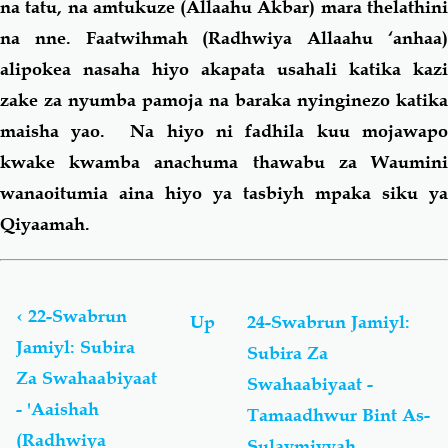
na tatu, na amtukuze (Allaahu Akbar) mara thelathini
na nne. Faatwihmah (Radhwiya Allaahu ‘anhaa)
alipokea nasaha hiyo akapata usahali katika kazi
zake za nyumba pamoja na baraka nyinginezo katika
maisha yao. Na hiyo ni fadhila kuu mojawapo
kwake kwamba anachuma thawabu za Waumini
wanaoitumia aina hiyo ya tasbiyh mpaka siku ya
Qiyaamah.
Book
traversal
links
‹
22-Swabrun
Up
24-Swabrun Jamiyl:
for
Jamiyl: Subira
Subira Za
Swabrun
Za Swahaabiyaat
Jamiyl
Swahaabiyaat -
(Subira
- 'Aaishah
Tamaadhwur Bint As-
Njema)
(Radhwiya
Sulaymiyyah