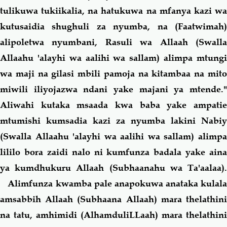
tulikuwa tukiikalia, na hatukuwa na mfanya kazi wa
kutusaidia shughuli za nyumba, na (Faatwimah)
alipoletwa nyumbani, Rasuli wa Allaah (Swalla
Allaahu 'alayhi wa aalihi wa sallam) alimpa mtungi
wa maji na gilasi mbili pamoja na kitambaa na mito
miwili iliyojazwa ndani yake majani ya mtende."
Aliwahi kutaka msaada kwa baba yake ampatie
mtumishi kumsadia kazi za nyumba lakini Nabiy
(Swalla Allaahu 'alayhi wa aalihi wa sallam) alimpa
lililo bora zaidi nalo ni kumfunza badala yake aina
ya kumdhukuru Allaah (Subhaanahu wa Ta'aalaa).
Alimfunza kwamba pale anapokuwa anataka kulala
amsabbih Allaah (Subhaana Allaah) mara thelathini
na tatu, amhimidi (AlhamduliLLaah) mara thelathini