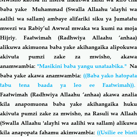
baba yake Muhammad (Swalla Allaahu 'alayhi wa
aalihi wa sallam) ambaye alifariki siku ya Jumatatu
mwezi wa Rabiy’ul Awwal mwaka wa kumi na moja
Hijriy. Faatwimah (Radhwiya Allaahu ‘anhaa)
alikuwa akimuona baba yake akihangaika alipokuwa
akivuta pumzi zake za mwisho, akawa
anamwambia:
"Masikini baba yangu unataabika."
N
baba yake akawa anamwambia:
((Baba yako hatopata
tabu tena baada ya leo ee Faatwimah)).
Faatwimah (Radhwiya Allaahu ‘anhaa) akawa analia
kila anapomuona baba yake akihangaika huku
akivuta pumzi zake za mwisho, na Rasuli wa Allaah
(Swalla Allaahu 'alayhi wa aalihi wa sallam) alikuwa
kila anapopata fahamu akimwambia:
((Usilie ee binti