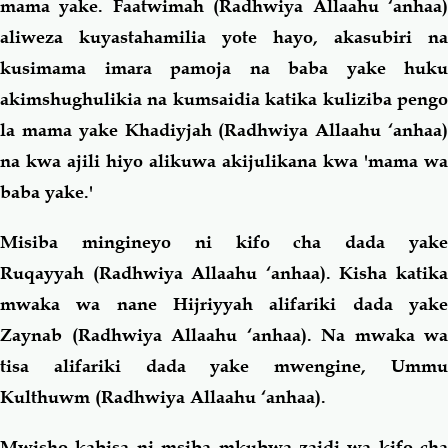
mama yake. Faatwimah (Radhwiya Allaahu ‘anhaa)
aliweza kuyastahamilia yote hayo, akasubiri na
kusimama imara pamoja na baba yake huku
akimshughulikia na kumsaidia katika kuliziba pengo
la mama yake Khadiyjah (Radhwiya Allaahu ‘anhaa)
na kwa ajili hiyo alikuwa akijulikana kwa 'mama wa
baba yake.'
Misiba mingineyo ni kifo cha dada yake
Ruqayyah (Radhwiya Allaahu ‘anhaa). Kisha katika
mwaka wa nane Hijriyyah alifariki dada yake
Zaynab (Radhwiya Allaahu ‘anhaa).
Na mwaka wa
tisa alifariki dada yake mwengine, Ummu
Kulthuwm (Radhwiya Allaahu ‘anhaa).
Mwisho kabisa ni msiba mkubwa zaidi wa kifo cha