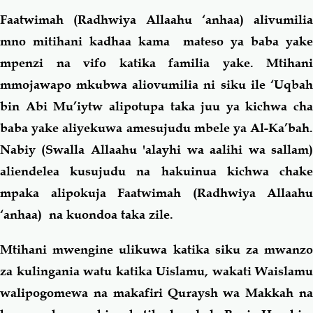
Faatwimah (Radhwiya Allaahu ‘anhaa) alivumilia
mno mitihani kadhaa kama mateso ya baba yake
mpenzi na vifo katika familia yake. Mtihani
mmojawapo mkubwa aliovumilia ni siku ile ‘Uqbah
bin Abi Mu’iytw alipotupa taka juu ya kichwa cha
baba yake aliyekuwa amesujudu mbele ya Al-Ka’bah.
Nabiy (Swalla Allaahu 'alayhi wa aalihi wa sallam)
aliendelea kusujudu na hakuinua kichwa chake
mpaka alipokuja Faatwimah (Radhwiya Allaahu
‘anhaa) na kuondoa taka zile.
Mtihani mwengine ulikuwa katika siku za mwanzo
za kulingania watu katika Uislamu, wakati Waislamu
walipogomewa na makafiri Quraysh wa Makkah na