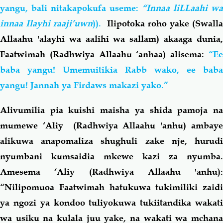
yangu, bali nitakapokufa useme:
“Innaa liLLaahi wa
innaa Ilayhi raaji’uwn
)).
Ilipotoka roho yake (Swalla
Allaahu 'alayhi wa aalihi wa sallam) akaaga dunia,
Faatwimah (Radhwiya Allaahu ‘anhaa)
alisema:
“E
baba yangu! Umemuitikia Rabb wako, ee baba
yangu! Jannah ya Firdaws makazi yako.”
Alivumilia pia kuishi maisha ya shida pamoja na
mumewe ‘Aliy (Radhwiya Allaahu 'anhu) ambaye
alikuwa anapomaliza shughuli zake nje, hurudi
nyumbani kumsaidia mkewe kazi za nyumba.
Amesema ‘Aliy (Radhwiya Allaahu 'anhu):
“Nilipomuoa Faatwimah hatukuwa tukimiliki zaidi
ya ngozi ya kondoo tuliyokuwa tukiitandika wakati
wa usiku na kulala juu yake, na wakati wa mchana