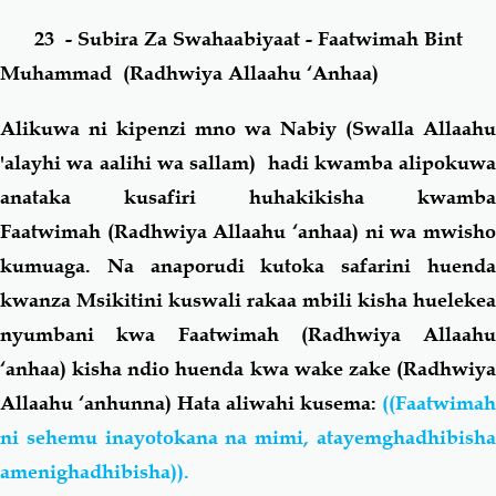
23 - Subira Za Swahaabiyaat - Faatwimah Bint
Salaf Wa Ummah
Firaq-Makundi
Muhammad (Radhwiya Allaahu ‘Anhaa)
Fiqh-Ibaadah
Duaa-Adhkaar
Alikuwa ni kipenzi mno wa Nabiy (Swalla Allaahu
'alayhi wa aalihi wa sallam) hadi kwamba alipokuwa
Fataawa Za Ulamaa
Kauli Za Salaf
anataka kusafiri huhakikisha kwamba
Faatwimah (Radhwiya Allaahu ‘anhaa)
ni wa mwish
Akhlaaq-Aadaab
Raqaaiq
kumuaga. Na anaporudi kutoka safarini huenda
kwanza Msikitini kuswali rakaa mbili kisha huelekea
Familia-Jamii
Maswali-Majibu
nyumbani kwa Faatwimah (Radhwiya Allaahu
‘anhaa)
kisha ndio huenda kwa wake zake (Radhwiy
Chemsha Bongo
Vitabu
Allaahu ‘anhunna) Hata aliwahi kusema:
((Faatwimah
ni sehemu inayotokana na mimi, atayemghadhibisha
Mapishi
amenighadhibisha)).