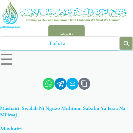
Skip
to
main
content
Log in
Search
left
☰
sidebar
menu
Qur-aan
Hadiyth
Sunnah
Tawhiyd
Mashairi: Swalah Ni Nguzo Muhimu: Sababu Ya Israa Na
Aqiydah
Manhaj
Mi'iraaj
Mashairi
Shirki & Kufru
Bid-'ah (Uzushi)