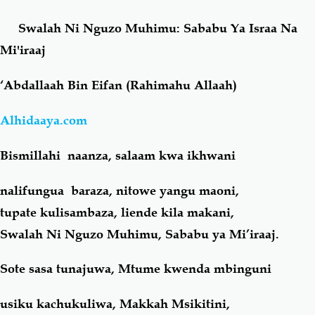
Swalah Ni Nguzo Muhimu: Sababu Ya Israa Na
Salaf Wa Ummah
Firaq-Makundi
Mi'iraaj
Fiqh-Ibaadah
Duaa-Adhkaar
‘Abdallaah Bin Eifan (Rahimahu Allaah)
Alhidaaya.com
Fataawa Za Ulamaa
Kauli Za Salaf
Bismillahi naanza, salaam kwa ikhwani
Akhlaaq-Aadaab
Raqaaiq
nalifungua baraza, nitowe yangu maoni,
Familia-Jamii
Maswali-Majibu
tupate kulisambaza, liende kila makani,
Swalah Ni Nguzo Muhimu, Sababu ya Mi’iraaj.
Chemsha Bongo
Vitabu
Sote sasa tunajuwa, Mtume kwenda mbinguni
Mapishi
usiku kachukuliwa, Makkah Msikitini,