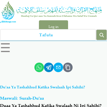
Skip
to
main
content
Log in
Search
left
☰
sidebar
menu
Qur-aan
Hadiyth
Sunnah
Tawhiyd
Du'aa Ya Tashahhud Katika Swalaah Ipi Sahihi?
Aqiydah
Manhaj
Maswali: Surah-Du'aa
Shirki & Kufru
Bid-'ah (Uzushi)
Duaa Ya Tashahhud Katika Swalaah Ni Ipi Sahihi?