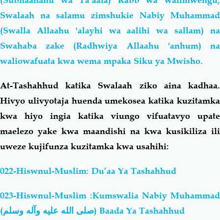
(Subhaanahu wa Ta’aala) Rabb wa walimwengu,
Swalaah na salamu zimshukie Nabiy Muhammad
(Swalla Allaahu 'alayhi wa aalihi wa sallam) na
Swahaba zake (Radhwiya Allaahu 'anhum) na
waliowafuata kwa wema mpaka Siku ya Mwisho.
At-Tashahhud katika Swalaah ziko aina kadhaa.
Hivyo ulivyotaja huenda umekosea katika kuzitamka
kwa hiyo ingia katika viungo vifuatavyo upate
maelezo yake kwa maandishi na kwa kusikiliza ili
uweze kujifunza kuzitamka kwa usahihi:
022-Hiswnul-Muslim: Du’aa Ya Tashahhud
023-Hiswnul-Muslim :Kumswalia Nabiy Muhammad
(
صلى الله عليه وآله وسلم
) Baada Ya Tashahhud