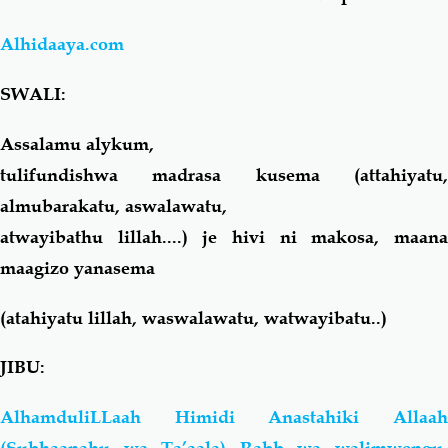
Alhidaaya.com
Salaf Wa Ummah
Firaq-Makundi
SWALI:
Fiqh-Ibaadah
Duaa-Adhkaar
Assalamu alykum,
Fataawa Za Ulamaa
Kauli Za Salaf
tulifundishwa madrasa kusema (attahiyatu,
almubarakatu, aswalawatu,
Akhlaaq-Aadaab
Raqaaiq
atwayibathu lillah....) je hivi ni makosa, maana
maagizo yanasema
Familia-Jamii
Maswali-Majibu
(atahiyatu lillah, waswalawatu, watwayibatu..)
Chemsha Bongo
Vitabu
JIBU:
Mapishi
AlhamduliLLaah Himidi Anastahiki Allaah