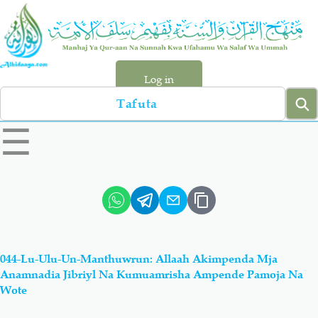
Skip
to
main
content
Log in
Search
left
☰
sidebar
menu
Qur-aan
Hadiyth
Sunnah
Tawhiyd
044-Lu-Ulu-Un-Manthuwrun: Allaah Akimpenda Mja
Aqiydah
Manhaj
Anamnadia Jibriyl Na Kumuamrisha Ampende Pamoja Na
Wote
Shirki & Kufru
Bid-'ah (Uzushi)