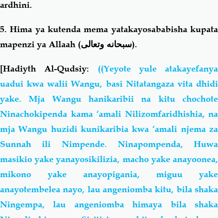
ardhini.
5. Hima ya kutenda mema yatakayosababisha kupata
mapenzi ya Allaah (
سبحانه وتعالى
).
[Hadiyth
Al-Qudsiy:
((Yeyote yule atakayefanya
uadui kwa walii Wangu, basi Nitatangaza vita dhidi
yake. Mja Wangu hanikaribii na kitu chochote
Ninachokipenda kama ‘amali Nilizomfaridhishia, na
mja Wangu huzidi kunikaribia kwa ‘amali njema za
Sunnah ili Nimpende. Ninapompenda, Huwa
masikio yake yanayosikilizia, macho yake anayoonea,
mikono yake anayopigania, miguu yake
anayotembelea nayo, lau angeniomba kitu, bila shaka
Ningempa, lau angeniomba himaya bila shaka