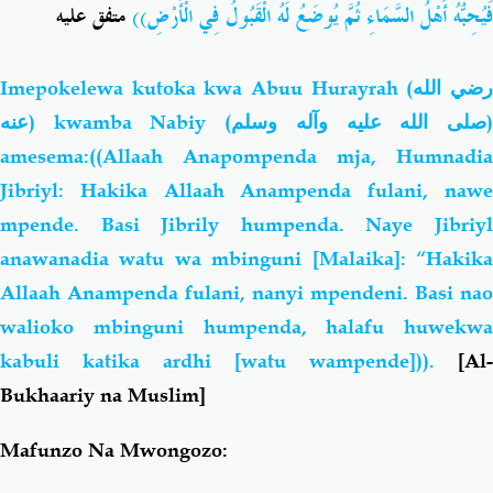
فَيُحِبُّهُ أَهْلُ السَّمَاءِ ثُمَّ يُوضَعُ لَهُ الْقَبُولُ فِي الْأَرْضِ))
متفق عليه
Imepokelewa kutoka kwa Abuu Hurayrah
(رضي الله
عنه)
kwamba Nabiy (
صلى الله عليه وآله وسلم
amesema:((Allaah Anapompenda mja, Humnadia
Jibriyl: Hakika Allaah Anampenda fulani, nawe
mpende. Basi Jibrily humpenda. Naye Jibriyl
anawanadia watu wa mbinguni [Malaika]: “Hakika
Allaah Anampenda fulani, nanyi mpendeni. Basi nao
walioko mbinguni humpenda, halafu huwekwa
kabuli katika ardhi [watu wampende])).
[Al-
Bukhaariy na Muslim]
Mafunzo Na Mwongozo: