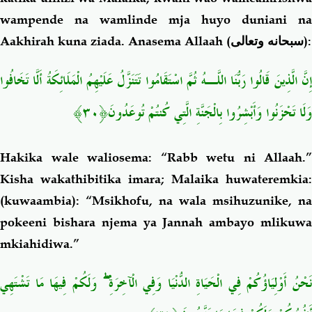
wampende na wamlinde mja huyo duniani na
Aakhirah kuna ziada. Anasema Allaah (
سبحانه وتعالى
):
إِنَّ الَّذِينَ قَالُوا رَبُّنَا اللَّـهُ ثُمَّ اسْتَقَامُوا تَتَنَزَّلُ عَلَيْهِمُ الْمَلَائِكَةُ أَلَّا تَخَافُوا
وَلَا تَحْزَنُوا وَأَبْشِرُوا بِالْجَنَّةِ الَّتِي كُنتُمْ
تُوعَدُونَ﴿٣٠﴾
Hakika wale waliosema: “Rabb wetu ni Allaah.”
Kisha wakathibitika imara; Malaika huwateremkia:
(kuwaambia): “Msikhofu, na wala msihuzunike, na
pokeeni bishara njema ya Jannah ambayo mlikuwa
mkiahidiwa.”
وَلَكُمْ فِيهَا مَا تَشْتَهِي
ۖ
َحْنُ أَوْلِيَاؤُكُمْ فِي الْحَيَاةِ الدُّنْيَا وَفِي الْآخِرَةِ