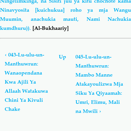
Ningelimkinga, na Sisiti juu ya kitu chochote kama
Ninavyosita [kuichukua] roho ya mja Wangu
Muumin, anachukia mauti, Nami Nachukia
kumdhuru)).
[Al-Bukhaariy]
Book
traversal
links
‹
043-Lu-ulu-un-
Up
045-Lu-ulu-un-
for
Manthuwrun:
Manthuwrun:
Lu-
Wanaopendana
ulu-
Mambo Manne
un-
Kwa Ajili Ya
Atakayoulizwa Mja
Manthuwrun
Allaah Watakuwa
Siku Ya Qiyaamah:
-
لُؤْلُؤ
Chini Ya Kivuli
Umri, Elimu, Mali
مَّنثُور
Chake
na Mwili
›