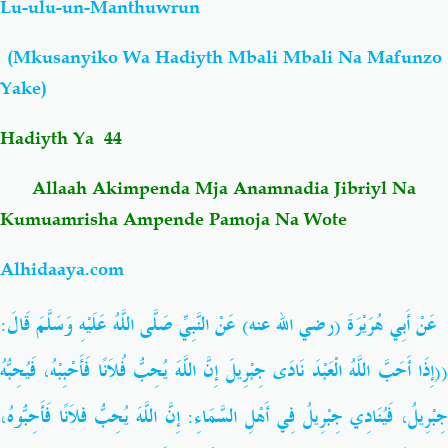
Lu-ulu-un-Manthuwrun
Salaf Wa Ummah
Firaq-Makundi
(Mkusanyiko Wa Hadiyth Mbali Mbali Na Mafunzo
Yake)
Fiqh-Ibaadah
Duaa-Adhkaar
Hadiyth Ya 44
Fataawa Za Ulamaa
Kauli Za Salaf
Allaah Akimpenda Mja Anamnadia Jibriyl Na
Kumuamrisha Ampende Pamoja Na Wote
Akhlaaq-Aadaab
Raqaaiq
Alhidaaya.com
Familia-Jamii
Maswali-Majibu
عَنْ أَبِي هُرَيْرَةَ (رضي الله عنه) عَنْ النَّبِيِّ صَلَّى اللَّهُ عَلَيْهِ وَسَلَّمَ قَالَ:
Chemsha Bongo
Vitabu
((إِذَا أَحَبَّ اللَّهُ الْعَبْدَ نَادَى جِبْرِيلَ إِنَّ اللَّهَ يُحِبُّ فُلاَنًا فَأَحْبِبْهُ، فَيُحِبُّهُ
جِبْرِيلُ، فَيُنَادِي جِبْرِيلُ فِي أَهْلِ السَّمَاءِ: إِنَّ اللَّهَ يُحِبُّ فلاَنًا فَأَحِبُّوهُ،
Mapishi