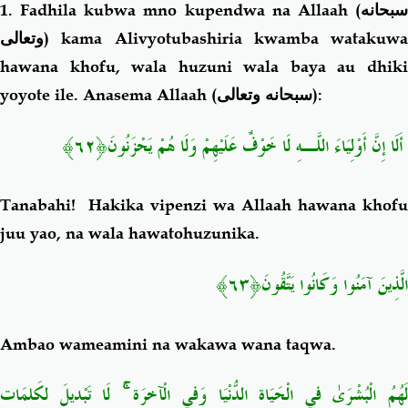
1. Fadhila kubwa mno kupendwa na Allaah (
سبحانه
وتعالى
) kama Alivyotubashiria kwamba watakuwa
hawana khofu, wala huzuni wala baya au dhiki
yoyote ile. Anasema Allaah (
سبحانه وتعالى
):
أَلَا إِنَّ أَوْلِيَاءَ اللَّـهِ لَا خَوْفٌ عَلَيْهِمْ وَلَا هُمْ يَحْزَنُونَ﴿٦٢﴾
Tanabahi! Hakika vipenzi wa Allaah hawana khofu
juu yao, na wala hawatohuzunika.
الَّذِينَ آمَنُوا وَكَانُوا يَتَّقُونَ﴿٦٣﴾
Ambao wameamini na wakawa wana taqwa.
لَهُمُ الْبُشْرَىٰ فِي الْحَيَاةِ الدُّنْيَا وَفِي الْآخِرَةِ ۚ لَا تَبْدِيلَ لِكَلِمَاتِ