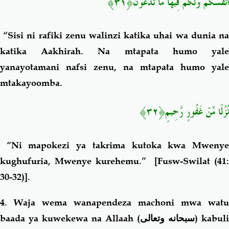
أَنفُسُكُمْ وَلَكُمْ فِيهَا مَا تَدَّعُو
نَ﴿٣١﴾
“Sisi ni rafiki zenu walinzi katika uhai wa dunia n
katika Aakhirah. Na mtapata humo yale
yanayotamani nafsi zenu, na mtapata humo yale
mtakayoomba.
نُزُلًا مِّنْ غَفُو
رٍ رَّحِيمٍ﴿٣٢﴾
“Ni mapokezi ya takrima
kutoka kwa Mweny
kughufuria, Mwenye kurehemu.”
[Fusw-Swilat (41:
30-32)].
4. Waja wema wanapendeza machoni mwa watu
baada ya kuwekewa na Allaah (
سبحانه وتعالى
) kabuli