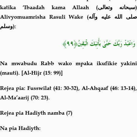
katika ‘Ibaadah kama Allaah (
سبحانه وتعالى
Alivyomuamrisha Rasuli Wake (
صلى الله عليه وآله
وسلم
):
وَاعْبُدْ رَبَّكَ حَتَّىٰ يَأْتِيَكَ الْيَقِينُ﴿٩٩﴾
Na mwabudu Rabb wako mpaka ikufikie yakini
(mauti).
[Al-Hijr (15: 99)]
Rejea pia: Fusswilat (41: 30-32), Al-Ahqaaf (46: 13-14),
Al-Ma’aarij (70: 23).
Rejea pia Hadiyth namba (7)
Na pia Hadiyth: