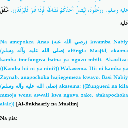
عليه وسلم: ((حُلُّوهُ، لِيُصلِّ أَحَدُكُمْ نَشَاطَهُ فَإِذَا فَتَرَ فَلْيَرْقُدْ)).
مُتَّفَقٌ
عَلَيه
Na amepokea Anas
(رضي الله عنه)
kwamba Nabi
(
صلى الله عليه وآله وسلم
) aliingia Masjid, akaon
kamba imefungwa baina ya nguzo mbili. Akauliza:
((Kamba hii ni ya nini?)) Wakasema: Hii ni kamba ya
Zaynab, anapochoka hujiegemeza kwayo. Basi Nabiy
(
صلى الله عليه وآله وسلم
) akasema: ((Ifungueni na kila
mmoja wenu aswali kwa nguvu zake, atakapochoka
alale))
[Al-Bukhaariy na Muslim]
Na pia: