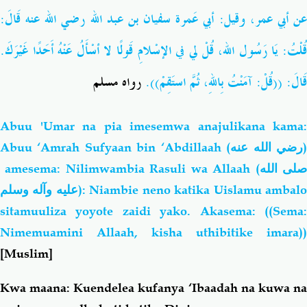
عن أبي عمر، وقيل: أبي عَمرة سفيان بن عبد الله رضي الله عنه قَالَ:
قُلْتُ: يَا رَسُول الله، قُلْ لي في الإسْلامِ قَولًا لا أسْأَلُ عَنْهُ أَحَدًا غَيْرَكَ.
قَالَ: ((قُلْ: آمَنْتُ بِاللهِ، ثُمَّ استَقِمْ)).
رواه مسلم
Abuu 'Umar na pia imesemwa anajulikana kama:
Abuu ‘Amrah Sufyaan bin ‘Abdillaah
(رضي الله عنه
amesema: Nilimwambia Rasuli wa Allaah (
لى الله
عليه وآله وسلم
): Niambie neno katika Uislamu ambal
sitamuuliza yoyote zaidi yako. Akasema: ((Sema:
Nimemuamini Allaah, kisha uthibitike imara))
[Muslim]
Kwa maana: Kuendelea kufanya ‘Ibaadah na kuwa na