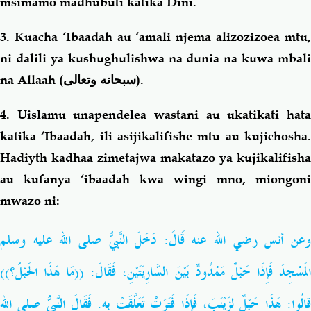
msimamo madhubuti katika Dini.
3. Kuacha ‘Ibaadah au ‘amali njema alizozizoea mtu,
ni dalili ya kushughulishwa na dunia na kuwa mbali
na Allaah (
سبحانه وتعالى
).
4. Uislamu unapendelea wastani au ukatikati hata
katika ‘Ibaadah, ili asijikalifishe mtu au kujichosha.
Hadiyth kadhaa zimetajwa makatazo ya kujikalifisha
au kufanya ‘ibaadah kwa wingi mno, miongoni
mwazo ni:
وعن أنس رضي الله عنه قَالَ: دَخَلَ النَّبيُّ صلى الله عليه وسلم
المَسْجِدَ فَإِذَا حَبْلٌ مَمْدُودٌ بَيْنَ السَّارِيَتَيْنِ، فَقَالَ: ((مَا هَذَا الحَبْلُ؟))
قالُوا: هَذَا حَبْلٌ لِزَيْنَبَ، فَإِذَا فَتَرَتْ تَعَلَّقَتْ بِهِ. فَقَالَ النَّبيُّ صلى الله