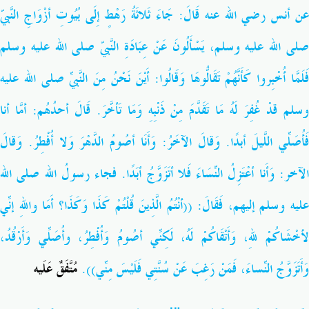
عن أنس رضي الله عنه قَالَ: جَاءَ ثَلاثَةُ رَهْطٍ إِلَى بُيُوتِ أزْوَاجِ النَّبيّ
صلى الله عليه وسلم، يَسْأَلُونَ عَنْ عِبَادَةِ النَّبيّ صلى الله عليه وسلم
فَلَمَّا أُخْبِروا كَأَنَّهُمْ تَقَالُّوهَا وَقَالُوا: أَيْنَ نَحْنُ مِنَ النَّبيِّ صلى الله عليه
وسلم قدْ غُفِرَ لَهُ مَا تَقَدَّمَ مِنْ ذَنْبِهِ وَمَا تَأخَّرَ. قَالَ أحدُهُم: أمَّا أنا
فَأُصَلِّي اللَّيلَ أبدًا. وَقالَ الآخَرُ: وَأَنَا أصُومُ الدَّهْرَ وَلا أُفْطِرُ. وَقالَ
الآخر: وَأَنا أعْتَزِلُ النِّسَاءَ فَلا أتَزَوَّجُ أبَدًا. فجاء رسولُ الله صلى الله
عليه وسلم إليهم، فَقَالَ: ((أنْتُمُ الَّذِينَ قُلْتُمْ كَذَا وَكَذَا؟ أَمَا واللهِ إنِّي
لأخْشَاكُمْ للهِ، وَأَتْقَاكُمْ لَهُ، لَكِنِّي أصُومُ وَأُفْطِرُ، وأُصَلِّي وَأَرْقُدُ،
وَأَتَزَوَّجُ النِّساءَ، فَمَنْ رَغِبَ عَنْ سُنَّتِي فَلَيْسَ مِنِّي)).
مُتَّفَقٌ عَلَيه