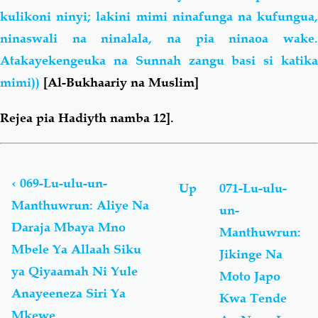
kulikoni ninyi; lakini mimi ninafunga na kufungua,
ninaswali na ninalala, na pia ninaoa wake.
Atakayekengeuka na Sunnah zangu basi si katika
mimi))
[Al-Bukhaariy na Muslim]
Rejea pia Hadiyth namba 12].
Book
traversal
links
‹
069-Lu-ulu-un-
Up
071-Lu-ulu-
for
Manthuwrun: Aliye Na
un-
Lu-
Daraja Mbaya Mno
ulu-
Manthuwrun:
un-
Mbele Ya Allaah Siku
Jikinge Na
Manthuwrun
ya Qiyaamah Ni Yule
Moto Japo
-
لُؤْلُؤ
Anayeeneza Siri Ya
Kwa Tende
مَّنثُور
Mkewe