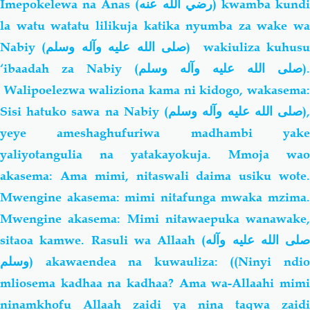
Imepokelewa na Anas
(رضي الله عنه)
kwamba kund
la watu watatu lilikuja katika nyumba za wake wa
Nabiy (
صلى الله عليه وآله وسلم
) wakiuliza kuhusu
‘ibaadah za Nabiy (
صلى الله عليه وآله وسلم
).
Walipoelezwa waliziona kama ni kidogo, wakasema:
Sisi hatuko sawa na Nabiy (
صلى الله عليه وآله وسلم
)
yeye ameshaghufuriwa madhambi yake
yaliyotangulia na yatakayokuja. Mmoja wao
akasema: Ama mimi, nitaswali daima usiku wote.
Mwengine akasema: mimi nitafunga mwaka mzima.
Mwengine akasema: Mimi nitawaepuka wanawake,
sitaoa kamwe. Rasuli wa Allaah (
صلى الله عليه وآله
وسلم
) akawaendea na kuwauliza: ((Ninyi ndio
mliosema kadhaa na kadhaa? Ama wa-Allaahi mimi
ninamkhofu Allaah zaidi ya nina taqwa zaidi