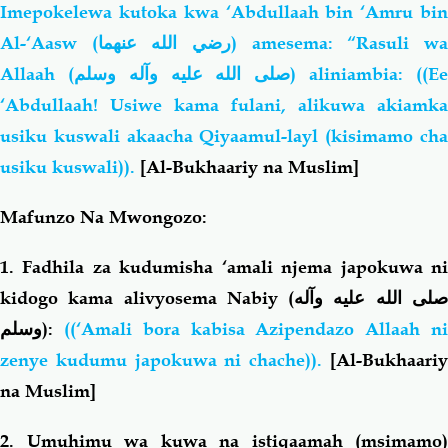
Imepokelewa kutoka kwa ‘Abdullaah bin ‘Amru bin
Al-‘Aasw (
رضي الله عنهما
) amesema: “Rasuli w
Allaah (
صلى الله عليه وآله وسلم
) aliniambia: ((E
‘Abdullaah! Usiwe kama fulani, alikuwa akiamka
usiku kuswali akaacha Qiyaamul-layl (kisimamo cha
usiku kuswali)).
[Al-Bukhaariy na Muslim]
Mafunzo Na Mwongozo:
1. Fadhila za kudumisha ‘amali njema japokuwa ni
kidogo kama alivyosema Nabiy (
لى الله عليه وآله
وسلم
):
((‘Amali bora kabisa Azipendazo Allaah n
zenye kudumu japokuwa ni chache)).
[Al-Bukhaari
na Muslim]
2. Umuhimu wa kuwa na istiqaamah (msimamo)