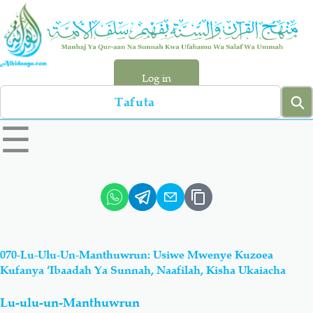
Skip
to
main
content
Log in
Search
left
☰
sidebar
menu
Qur-aan
Hadiyth
Sunnah
Tawhiyd
070-Lu-Ulu-Un-Manthuwrun: Usiwe Mwenye Kuzoea
Aqiydah
Manhaj
Kufanya ‘Ibaadah Ya Sunnah, Naafilah, Kisha Ukaiacha
Lu-ulu-un-Manthuwrun
Shirki & Kufru
Bid-'ah (Uzushi)