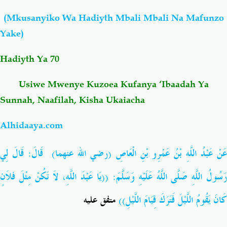
(Mkusanyiko Wa Hadiyth Mbali Mbali Na Mafunzo
Salaf Wa Ummah
Firaq-Makundi
Yake)
Fiqh-Ibaadah
Duaa-Adhkaar
Hadiyth Ya 70
Usiwe Mwenye Kuzoea Kufanya ‘Ibaadah Ya
Fataawa Za Ulamaa
Kauli Za Salaf
Sunnah, Naafilah, Kisha Ukaiacha
Akhlaaq-Aadaab
Raqaaiq
Alhidaaya.com
Familia-Jamii
Maswali-Majibu
عَنْ عَبْدُ اللَّهِ بْنُ عَمْرِو بْنِ الْعَاصِ (رضي الله عنهما) قَالَ: قَالَ لِي
رَسُولُ اللَّهِ صَلَّى اللَّهُ عَلَيْهِ وَسَلَّمَ: ((يَا عَبْدَ اللَّهِ، لاَ تَكُنْ مِثْلَ فلاَنٍ
Chemsha Bongo
Vitabu
كَانَ يَقُومُ اللَّيْلَ فَتَرَكَ قِيَامَ اللَّيْلِ))
متفق عليه
Mapishi