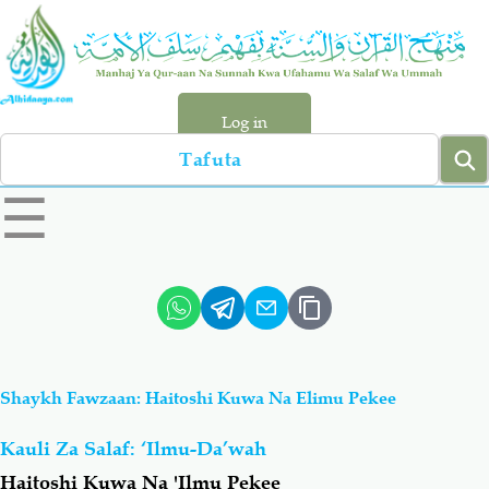
Skip
to
main
content
Log in
Search
left
☰
sidebar
menu
Qur-aan
Hadiyth
Sunnah
Tawhiyd
Shaykh Fawzaan: Haitoshi Kuwa Na Elimu Pekee
Aqiydah
Manhaj
Kauli Za Salaf: ‘Ilmu-Da’wah
Shirki & Kufru
Bid-'ah (Uzushi)
Haitoshi Kuwa Na 'Ilmu Pekee