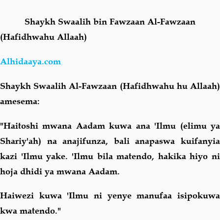
Shaykh Swaalih bin Fawzaan Al-Fawzaan
Salaf Wa Ummah
Firaq-Makundi
(Hafidhwahu Allaah)
Fiqh-Ibaadah
Duaa-Adhkaar
Alhidaaya.com
Fataawa Za Ulamaa
Kauli Za Salaf
Shaykh Swaalih Al-Fawzaan (Hafidhwahu hu Allaah)
amesema:
Akhlaaq-Aadaab
Raqaaiq
"Haitoshi mwana Aadam kuwa ana 'Ilmu (elimu ya
Shariy'ah) na anajifunza, bali anapaswa kuifanyia
Familia-Jamii
Maswali-Majibu
kazi 'Ilmu yake. 'Ilmu bila matendo, hakika hiyo ni
hoja dhidi ya mwana Aadam.
Chemsha Bongo
Vitabu
Haiwezi kuwa 'Ilmu ni yenye manufaa isipokuwa
Mapishi
kwa matendo."