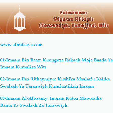
Salaf Wa Ummah
Firaq-Makundi
Fiqh-Ibaadah
Duaa-Adhkaar
Fataawa Za Ulamaa
Kauli Za Salaf
www.alhidaaya.com
Akhlaaq-Aadaab
Raqaaiq
01-Imaam Bin Baaz: Kuongeza Rakaah Moja Baada Ya
Imaam Kumaliza Witr
Familia-Jamii
Maswali-Majibu
02-Imaam Ibn ‘Uthaymiyn: Kushika Msahafu Katika
Swalaah Ya Taraawiyh Kumfuatilizia Imaam
Chemsha Bongo
Vitabu
03-Imaam Al-Albaaniy: Imaam Kutoa Mawaidha
Mapishi
Baina Ya Swalaah Za Taraawiyh