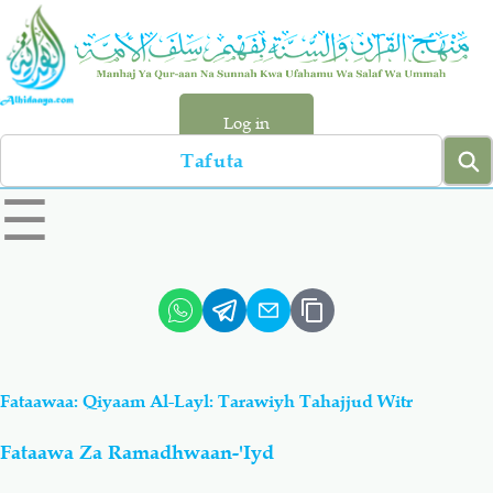
Skip
to
main
content
Log in
Search
left
☰
sidebar
menu
Qur-aan
Hadiyth
Sunnah
Tawhiyd
Fataawaa: Qiyaam Al-Layl: Tarawiyh Tahajjud Witr
Aqiydah
Manhaj
Fataawa Za Ramadhwaan-'Iyd
Shirki & Kufru
Bid-'ah (Uzushi)