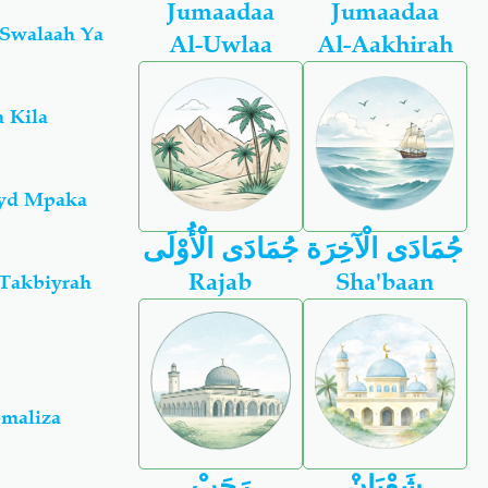
Jumaadaa
Jumaadaa
 Swalaah Ya
Al-Uwlaa
Al-Aakhirah
 Kila
Iyd Mpaka
جُمَادَى الْآخِرَة
جُمَادَى الْأُوْلَى
Rajab
Sha'baan
Takbiyrah
emaliza
شَعْبَانْ
رَجَبْ