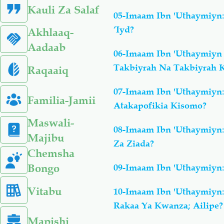
Kauli Za Salaf
05-Imaam Ibn 'Uthaymiyn
‘Iyd?
Akhlaaq-
Aadaab
06-Imaam Ibn 'Uthaymiyn
Takbiyrah Na Takbiyrah K
Raqaaiq
07-Imaam Ibn 'Uthaymiyn
Familia-Jamii
Atakapofikia Kisomo?
Maswali-
08-Imaam Ibn 'Uthaymiyn
Majibu
Za Ziada?
Chemsha
Bongo
09-Imaam Ibn 'Uthaymiyn:
Vitabu
10-Imaam Ibn 'Uthaymiyn
Rakaa Ya Kwanza; Ailipe?
Mapishi