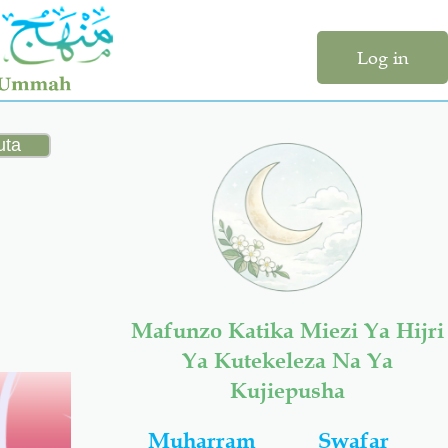
Log in
Mafunzo Katika Miezi Ya Hijri
Ya Kutekeleza Na Ya
Kujiepusha
Muharram
Swafar