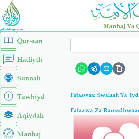
Skip
to
main
content
left
Qur-aan
Search
sidebar
menu
Hadiyth
Sunnah
Fataawaa: Swalaah Ya 'Iyd
Tawhiyd
Fataawa Za Ramadhwaan
Aqiydah
Manhaj