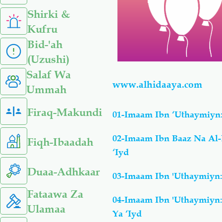
Shirki &
Kufru
Bid-'ah
(Uzushi)
Salaf Wa
www.alhidaaya.com
Ummah
Firaq-Makundi
01-Imaam Ibn ‘Uthaymiyn:
02-Imaam Ibn Baaz Na Al
Fiqh-Ibaadah
‘Iyd
Duaa-Adhkaar
03-Imaam Ibn 'Uthaymiyn:
Fataawa Za
04-Imaam Ibn 'Uthaymiyn
Ulamaa
Ya ‘Iyd