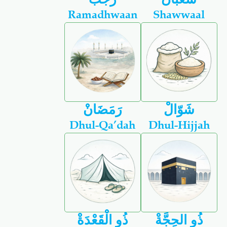
Ramadhwaan
Shawwaal
شَوّالْ
رَمَضَانْ
Dhul-Qa’dah
Dhul-Hijjah
ذُو الحِجَّةْ
ذُو الْقَعْدَةْ