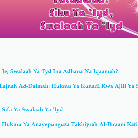
 Je, Swalaah Ya ‘Iyd Ina Adhana Na Iqaamah?
-Lajnah Ad-Daimah: Hukmu Ya Kunadi Kwa Ajili Ya 
 Sifa Ya Swalaah Ya ‘Iyd
: Hukmu Ya Anayepunguza Takbiyrah Al-Ihraam Kat