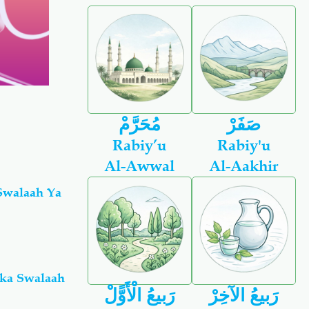
صَفَرْ
مُحَرَّمْ
Rabiy’u
Rabiy'u
Al-Awwal
Al-Aakhir
Swalaah Ya
ika Swalaah
رَبيعُ الآخِرْ
رَبيعُ الْأَوًّلْ