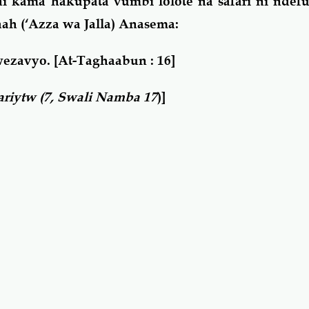
 kama hakupata vumbi lolote na safari ni ndefu
aah (‘Azza wa Jalla) Anasema:
wezavyo.
[At-Taghaabun : 16]
ariytw (7, Swali Namba 17
)]