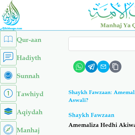
Skip
to
main
content
left
Qur-aan
Search
sidebar
menu
Hadiyth
Sunnah
Shaykh Fawzaan: Amemali
Tawhiyd
Aswali?
Aqiydah
Shaykh Fawzaan
Amemaliza Hedhi Akiwa 
Manhaj