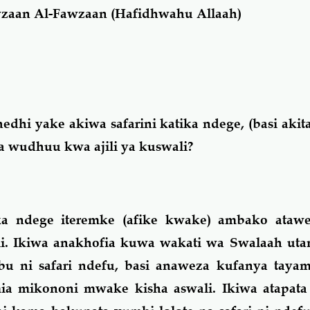
zaan Al-Fawzaan (Hafidhwahu Allaah)
i yake akiwa safarini katika ndege, (basi akit
a wudhuu kwa ajili ya kuswali?
a ndege iteremke (afike kwake) ambako ataw
li. Ikiwa anakhofia kuwa wakati wa Swalaah uta
bu ni safari ndefu, basi anaweza kufanya tay
ia mikononi mwake kisha aswali. Ikiwa atapata