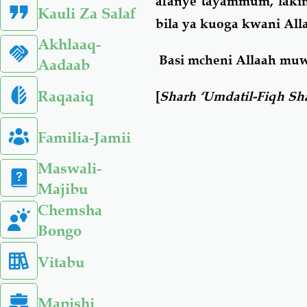
afanye tayammum, lakini
Kauli Za Salaf
bila ya kuoga kwani All
Akhlaaq-
Basi mcheni Allaah mu
Aadaab
Raqaaiq
[
Sharh ‘Umdatil-Fiqh Sh
Familia-Jamii
Maswali-
Majibu
Chemsha
Bongo
Vitabu
Mapishi