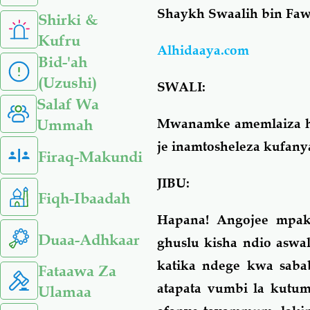
Shaykh Swaalih bin Faw
Shirki &
Kufru
Alhidaaya.com
Bid-'ah
(Uzushi)
SWALI:
Salaf Wa
Mwanamke amemlaiza hedh
Ummah
je inamtosheleza kufany
Firaq-Makundi
JIBU:
Fiqh-Ibaadah
Hapana! Angojee mpak
Duaa-Adhkaar
ghuslu kisha ndio aswa
katika ndege kwa saba
Fataawa Za
atapata vumbi la kutum
Ulamaa