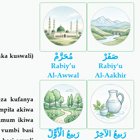
صَفَرْ
مُحَرَّمْ
aka kuswali)
Rabiy’u
Rabiy'u
Al-Awwal
Al-Aakhir
eza kufanya
mpita akiwa
ammum ikiwa
 vumbi basi
رَبيعُ الآخِرْ
رَبيعُ الْأَوًّلْ