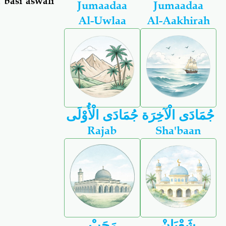
 basi aswali
Jumaadaa
Jumaadaa
Al-Uwlaa
Al-Aakhirah
جُمَادَى الْآخِرَة
جُمَادَى الْأُوْلَى
Rajab
Sha'baan
شَعْبَانْ
رَجَبْ