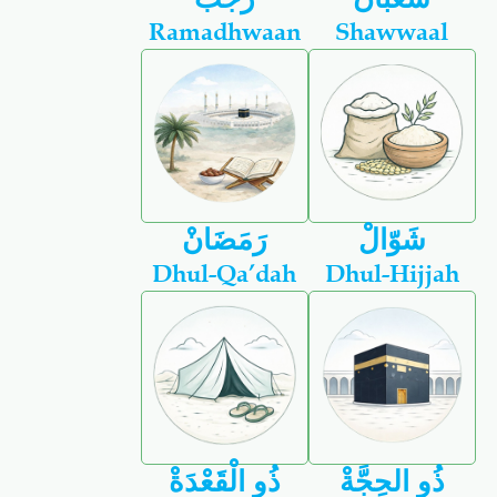
Ramadhwaan
Shawwaal
شَوّالْ
رَمَضَانْ
Dhul-Qa’dah
Dhul-Hijjah
ذُو الحِجَّةْ
ذُو الْقَعْدَةْ