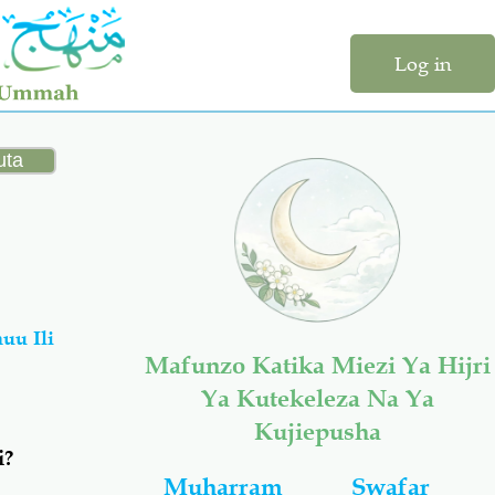
Log in
uu Ili
Mafunzo Katika Miezi Ya Hijri
Ya Kutekeleza Na Ya
Kujiepusha
i?
Muharram
Swafar