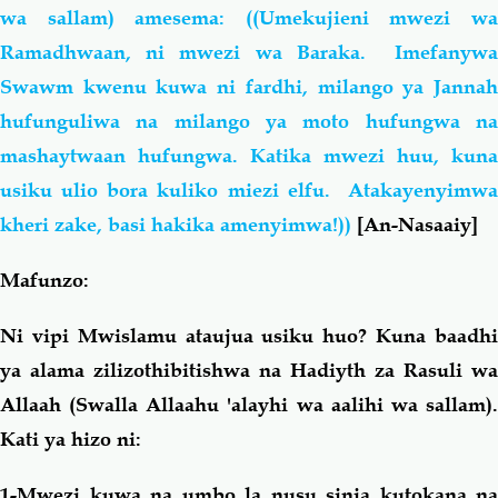
wa sallam) amesema: ((Umekujieni mwezi wa
Ramadhwaan, ni mwezi wa Baraka. Imefanywa
Swawm kwenu kuwa ni fardhi, milango ya Jannah
hufunguliwa na milango ya moto hufungwa na
mashaytwaan hufungwa. Katika mwezi huu, kuna
usiku ulio bora kuliko miezi elfu. Atakayenyimwa
kheri zake, basi hakika amenyimwa!))
[An-Nasaaiy]
Mafunzo:
Ni vipi Mwislamu ataujua usiku huo? Kuna baadhi
ya alama zilizothibitishwa na Hadiyth za Rasuli wa
Allaah (Swalla Allaahu 'alayhi wa aalihi wa sallam).
Kati ya hizo ni:
1-Mwezi kuwa na umbo la nusu sinia kutokana na