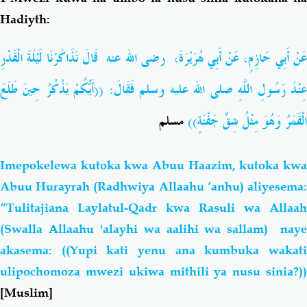
Hadiyth:
عَنْ أَبِي حَازِمٍ، عَنْ أَبِي هُرَيْرَةَ، رضى الله عنه قَالَ تَذَاكَرْنَا لَيْلَةَ الْقَدْرِ
عِنْدَ رَسُولِ اللَّهِ صلى الله عليه وسلم فَقَالَ: ((أَيُّكُمْ يَذْكُرُ حِينَ طَلَعَ
الْقَمَرُ وَهُوَ مِثْلُ شِقِّ جَفْنَةٍ))
مسلم
Imepokelewa kutoka
kwa Abuu Haazim, kutoka kw
Abuu Hurayrah (Radhwiya Allaahu ‘anhu) aliyesema:
“Tulitajiana Laylatul-Qadr kwa Rasuli wa Allaah
(Swalla Allaahu 'alayhi wa aalihi wa sallam) naye
akasema: ((Yupi kati yenu ana kumbuka wakati
ulipochomoza mwezi ukiwa mithili ya nusu sinia?))
[Muslim]