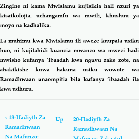
Zingine ni kama Mwislamu kujisikia hali nzuri ya
kisaikolojia, uchangamfu wa mwili, khushuu ya
moyo na kadhalika.
La muhimu kwa Mwislamu ili aweze kuupata usiku
huo, ni kujitahidi kuanzia mwanzo wa mwezi hadi
mwisho kufanya ‘ibaadah kwa nguvu zake zote, na
ahakikishe kuwa hakuna usiku wowote wa
Ramadhwaan unaompitia bila kufanya ‘ibaadah ila
kwa udhuru.
Book
traversal
links
‹
18-Hadiyth Za
Up
20-Hadiyth Za
for
Ramadhwaan
Ramadhwaan Na
Hadiyth:
Na Mafunzo:
Ramadhwaan
Mafunzo: Zakaatul-