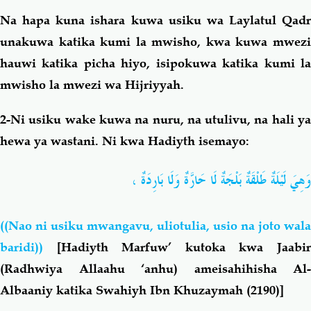
Na hapa kuna ishara kuwa usiku wa Laylatul Qadr
unakuwa katika kumi la mwisho, kwa kuwa mwezi
hauwi katika picha hiyo, isipokuwa katika kumi la
mwisho la mwezi wa Hijriyyah.
2-Ni usiku wake kuwa na nuru, na utulivu, na hali ya
hewa ya wastani. Ni kwa Hadiyth isemayo:
وَهِيَ لَيْلَةٌ طَلْقَةٌ بَلْجَةٌ لَا حَارَّةٌ وَلَا بَارِدَةٌ ،
((Nao ni usiku mwangavu, uliotulia, usio na joto wala
baridi))
[Hadiyth Marfuw’ kutoka kwa Jaabir
(Radhwiya Allaahu ‘anhu) ameisahihisha Al-
Albaaniy katika Swahiyh Ibn Khuzaymah (2190)]