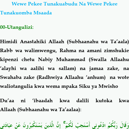
Wewe Pekee Tunakuabudu Na Wewe Pekee
Tunakuomba Msaada
Salaf Wa Ummah
Firaq-Makundi
00-Utangulizi:
Fiqh-Ibaadah
Duaa-Adhkaar
Himidi Anastahiki Allaah (Subhaanahu wa Ta’aala)
Fataawa Za Ulamaa
Kauli Za Salaf
Rabb wa walimwengu, Rahma na amani zimshukie
kipenzi chetu Nabiy Muhammad (Swalla Allaahu
Akhlaaq-Aadaab
Raqaaiq
‘alayhi wa aalihi wa sallam) na jamaa zake, na
Swahaba zake (Radhwiya Allaahu ‘anhum) na wote
Familia-Jamii
Maswali-Majibu
waliotangulia kwa wema mpaka Siku ya Mwisho
Du’aa ni ‘ibaadah kwa dalili kutoka kwa
Chemsha Bongo
Vitabu
Allaah (Subhaanahu wa Ta’aalaa):
Mapishi
وَقَالَ رَبُّكُمُ ادْعُونِي أَسْتَجِبْ لَكُمْ
إِنَّ الَّذِينَ يَسْتَكْبِرُونَ عَنْ عِبَادَتِي