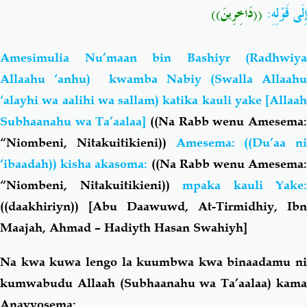
إِلَى قَوْلِهِ:
((دَاخِرِينَ))
Amesimulia Nu’maan bin Bashiyr (Radhwiya
Allaahu ‘anhu) kwamba Nabiy (Swalla Allaahu
‘alayhi wa aalihi wa sallam) katika kauli yake [Allaah
Subhaanahu wa Ta’aalaa]
((Na Rabb wenu Amesema:
“Niombeni, Nitakuitikieni))
Amesema: ((Du’aa ni
‘ibaadah)) kisha akasoma:
((Na Rabb wenu Amesema:
“Niombeni, Nitakuitikieni))
mpaka kauli Yake:
((daakhiriyn))
[Abu Daawuwd, At-Tirmidhiy, Ibn
Maajah, Ahmad – Hadiyth Hasan Swahiyh]
Na kwa kuwa lengo la kuumbwa kwa binaadamu ni
kumwabudu Allaah (Subhaanahu wa Ta’aalaa) kama
Anavyosema: