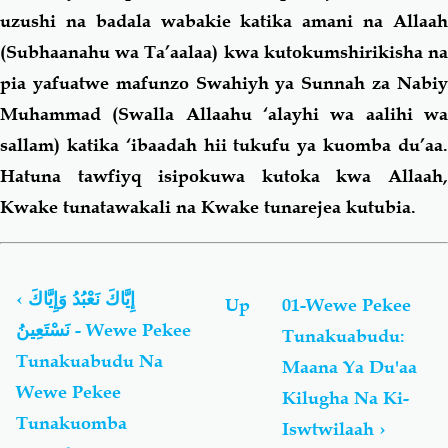
uzushi na badala wabakie katika amani na Allaah
(Subhaanahu wa Ta’aalaa) kwa kutokumshirikisha na
pia yafuatwe mafunzo Swahiyh ya Sunnah za Nabiy
Muhammad (Swalla Allaahu ‘alayhi wa aalihi wa
sallam) katika ‘ibaadah hii tukufu ya kuomba du’aa.
Hatuna tawfiyq isipokuwa kutoka kwa Allaah,
Kwake tunatawakali na Kwake tunarejea kutubia.
Book
traversal
links
‹
إِيَّاكَ نَعْبُدُ وَإِيَّاكَ
Up
01-Wewe Pekee
for
نَسْتَعِينُ - Wewe Pekee
Tunakuabudu:
إِيَّاكَ
Tunakuabudu Na
نَعْبُدُ
Maana Ya Du'aa
وَإِيَّاكَ
Wewe Pekee
Kilugha Na Ki-
نَسْتَعِينُ
Tunakuomba
Iswtwilaah
›
-