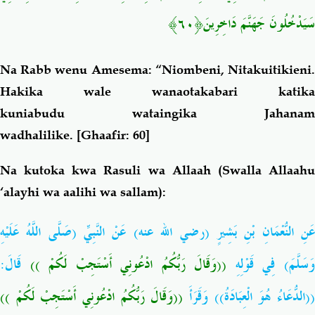
سَيَدْخُلُونَ جَهَنَّمَ دَاخِرِينَ﴿٦٠﴾
Na Rabb wenu Amesema: “Niombeni, Nitakuitikieni.
Hakika wale wanaotakabari katika
kuniabudu wataingika Jahanam
wadhalilike.
[Ghaafir: 60]
Na kutoka kwa Rasuli wa Allaah (Swalla Allaahu
‘alayhi wa aalihi wa sallam):
عَنِ النُّعْمَانِ بْنِ بَشِيرٍ (رضي الله عنه) عَنْ النَّبِيِّ (صَلَّى اللَّهُ عَلَيْهِ
َسَلَّمَ) فِي قَوْلِهِ
((وَقَالَ رَبُّكُمُ ادْعُونِي أَسْتَجِبْ لَكُمْ ))
قَالَ:
((لدُّعَاءُ هُوَ الْعِبَادَةُ)) وَقَرَأَ
((وَقَالَ رَبُّكُمُ ادْعُونِي أَسْتَجِبْ لَكُمْ ))