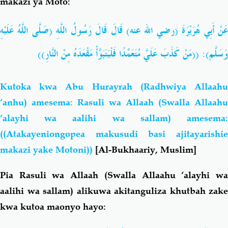
makazi ya Moto:
عَنْ أَبِي هُرَيْرَةَ (رضي الله عنه) قَالَ قَالَ رَسُولُ اللَّهِ (صَلَّى اللَّهُ عَلَيْهِ
وَسَلَّم): ((مَنْ كَذَبَ عَلَيَّ مُتَعَمِّدًا فَلْيَتَبَوَّأْ مَقْعَدَهُ مِنْ النَّارِ))
Kutoka kwa Abu Hurayrah (Radhwiya Allaahu
‘anhu) amesema: Rasuli wa Allaah (Swalla Allaahu
‘alayhi wa aalihi wa sallam) amesema:
((Atakayeniongopea makusudi basi ajitayarishie
makazi yake Motoni))
[Al-Bukhaariy, Muslim]
Pia Rasuli wa Allaah (Swalla Allaahu ‘alayhi wa
aalihi wa sallam) alikuwa akitanguliza khutbah zake
kwa kutoa maonyo hayo: