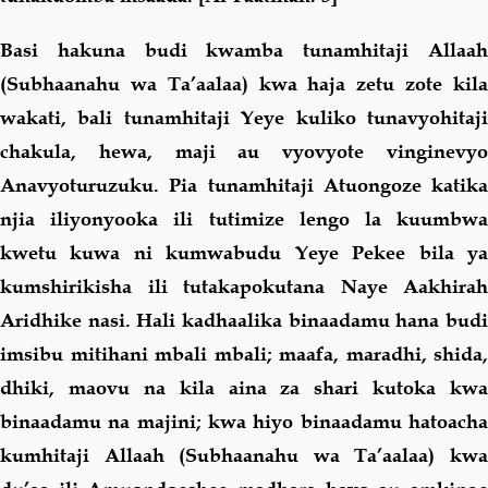
Basi hakuna budi kwamba tunamhitaji Allaah
(Subhaanahu wa Ta’aalaa) kwa haja zetu zote kila
wakati, bali tunamhitaji Yeye kuliko tunavyohitaji
chakula, hewa, maji au vyovyote vinginevyo
Anavyoturuzuku. Pia tunamhitaji Atuongoze katika
njia iliyonyooka ili tutimize lengo la kuumbwa
kwetu kuwa ni kumwabudu Yeye Pekee bila ya
kumshirikisha ili tutakapokutana Naye Aakhirah
Aridhike nasi. Hali kadhaalika binaadamu hana budi
imsibu mitihani mbali mbali; maafa, maradhi, shida,
dhiki, maovu na kila aina za shari kutoka kwa
binaadamu na majini; kwa hiyo binaadamu hatoacha
kumhitaji Allaah (Subhaanahu wa Ta’aalaa) kwa