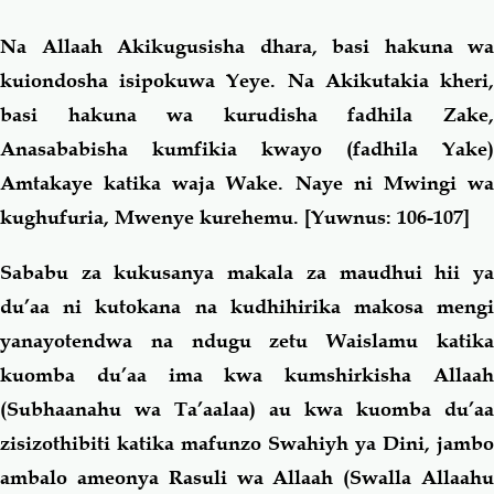
Na Allaah Akikugusisha dhara, basi hakuna wa
kuiondosha isipokuwa Yeye. Na Akikutakia kheri,
basi hakuna wa kurudisha fadhila Zake,
Anasababisha kumfikia kwayo (fadhila Yake)
Amtakaye katika waja Wake. Naye ni Mwingi wa
kughufuria, Mwenye kurehemu.
[Yuwnus: 106-107]
Sababu za kukusanya makala za maudhui hii ya
du’aa ni kutokana na kudhihirika makosa mengi
yanayotendwa na ndugu zetu Waislamu katika
kuomba du’aa ima kwa kumshirkisha Allaah
(Subhaanahu wa Ta’aalaa) au kwa kuomba du’aa
zisizothibiti katika mafunzo Swahiyh ya Dini, jambo
ambalo ameonya Rasuli wa Allaah (Swalla Allaahu