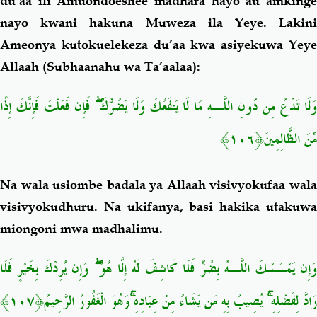
du’aa ili Amuondoeshee madhara hayo au amkinge
nayo kwani hakuna Muweza ila Yeye. Lakini
Ameonya kutokuelekeza du’aa kwa asiyekuwa Yeye
Allaah (Subhaanahu wa Ta’aalaa):
َلَا تَدْعُ مِن دُونِ اللَّـهِ مَا لَا يَنفَعُكَ وَلَا يَضُرُّكَ
فَإِن فَعَلْتَ فَإِنَّكَ إِذًا
مِّنَ الظَّالِمِينَ﴿١٠٦﴾
Na wala usiombe badala ya Allaah visivyokufaa wala
visivyokudhuru. Na ukifanya, basi hakika utakuwa
miongoni mwa madhalimu.
َإِن يَمْسَسْكَ اللَّـهُ بِضُرٍّ فَلَا كَاشِفَ لَهُ إِلَّا هُوَ
وَإِن يُرِدْكَ بِخَيْرٍ فَلَا
رَادَّ لِفَضْلِهِ
يُصِيبُ بِهِ مَن يَشَاءُ مِنْ عِبَادِهِ
وَهُوَ الْغَفُورُ الرَّحِيمُ﴿١٠٧﴾