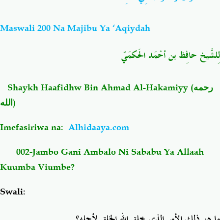
Salaf Wa Ummah
Firaq-Makundi
Maswali 200 Na Majibu Ya ‘Aqiydah
لِلشَّيخ حافِظ بن أحْمَد الحَكمَيّ
Fiqh-Ibaadah
Duaa-Adhkaar
Fataawa Za Ulamaa
Kauli Za Salaf
Shaykh Haafidhw Bin Ahmad Al-Hakamiyy
(رحمه
الله)
Akhlaaq-Aadaab
Raqaaiq
Imefasiriwa na:
Alhidaaya.com
Familia-Jamii
Maswali-Majibu
002-Jambo Gani Ambalo Ni Sababu Ya Allaah
Kuumba Viumbe?
Chemsha Bongo
Vitabu
Swali:
Mapishi
ما هو ذلك الأمر الذي خلق الله الخلق لأجله؟