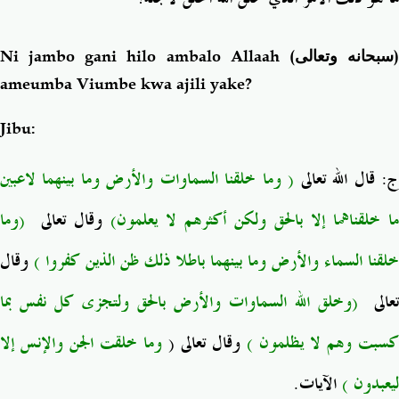
Ni jambo gani hilo ambalo Allaah (
سبحانه وتعالى
ameumba Viumbe kwa ajili yake?
Jibu:
: قال الله تعالى
( وما خلقنا السماوات والأرض وما بينهما لاعبين
ما خلقناهما إلا بالحق ولكن أكثرهم لا يعلمون)
وقال تعالى
(وما
خلقنا السماء والأرض وما بينهما باطلا ذلك ظن الذين كفروا 
وقال
تعالى
(وخلق الله السماوات والأرض بالحق ولتجزى كل نفس بما
وما خلقت الجن والإنس إلا
(
وقال تعالى
كسبت وهم لا يظلمون )
ليعبدون )
الآيات.