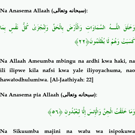
Na Anasema Allaah (
سبحانه وتعالى
):
وَخَلَقَ اللَّـهُ السَّمَاوَاتِ وَالْأَرْضَ بِالْحَقِّ وَلِتُجْزَىٰ كُلُّ نَفْسٍ بِمَا
﴿٢٢﴾
كَسَبَتْ وَهُمْ لَا يُظْلَمُونَ
Na Allaah Ameumba mbingu na ardhi kwa haki, na
ili ilipwe kila nafsi kwa yale iliyoyachuma, nao
hawatodhulumiwa.
[Al-Jaathiyah: 22]
Na Anasema pia Allaah (
سبحانه وتعالى
):
وَمَا خَلَقْتُ الْجِنَّ وَالْإِنسَ إِلَّا لِيَعْبُدُونِ ﴿٥٦﴾
Na Sikuumba majini na watu wa isipokuwa