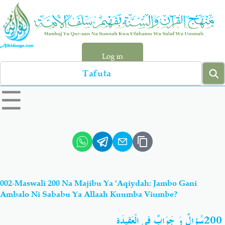
Skip
to
main
content
Log in
Search
left
☰
sidebar
menu
Qur-aan
Hadiyth
Sunnah
Tawhiyd
002-Maswali 200 Na Majibu Ya 'Aqiydah: Jambo Gani
Aqiydah
Manhaj
Ambalo Ni Sababu Ya Allaah Kuumba Viumbe?
سُؤالٌ وَ جَوَابٌ فِي الْعَقِيدَة
200
Shirki & Kufru
Bid-'ah (Uzushi)