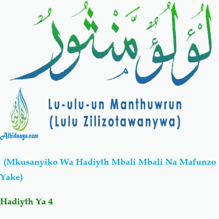
Salaf Wa Ummah
Firaq-Makundi
Fiqh-Ibaadah
Duaa-Adhkaar
Fataawa Za Ulamaa
Kauli Za Salaf
Akhlaaq-Aadaab
Raqaaiq
Familia-Jamii
Maswali-Majibu
(Mkusanyiko Wa Hadiyth Mbali Mbali Na Mafunzo
Chemsha Bongo
Vitabu
Yake)
Mapishi
Hadiyth Ya
4