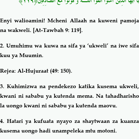
﴿١١٩﴾
يَا أَيُّهَا الَّذِينَ آمَنُوا اتَّقُوا اللَّـهَ وَكُونُوا مَعَ الصَّادِقِينَ
Enyi
walioamini!
Mcheni Allaah na kuweni pamoj
na wakweli.
[At-Tawbah 9: 119].
2. Umuhimu wa kuwa na sifa ya ‘ukweli’ na iwe sifa
kuu ya Muumin.
Rejea: Al-Hujuraat (49: 150).
3. Kuhimizwa na pendekezo katika kusema ukweli,
kwani ni sababu ya kutenda mema. Na tahadharisho
la uongo kwani ni sababu ya kutenda maovu.
4. Hatari ya kufuata nyayo za shaytwaan za kuanza
kusema uongo hadi unampeleka mtu motoni.