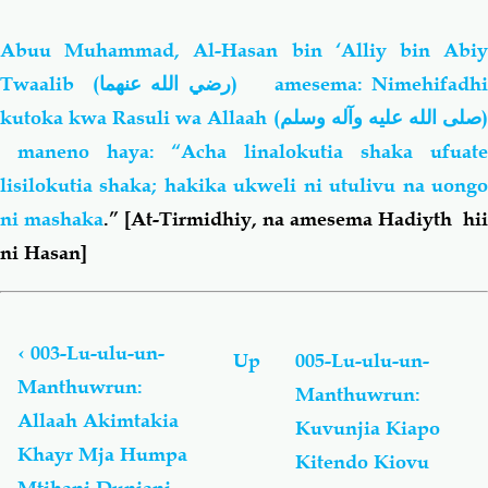
Abuu Muhammad, Al-Hasan bin ‘Alliy bin Abiy
Twaalib
ما
(رضي الله عنه
)
amesema: Nimehifadh
kutoka kwa Rasuli wa Allaah (
صلى الله عليه وآله وسلم
maneno haya: “Acha linalokutia shaka ufuate
lisilokutia shaka; hakika ukweli ni utulivu na uongo
ni mashaka
.” [At-Tirmidhiy, na amesema Hadiyth hii
ni Hasan]
Book
traversal
links
‹
003-Lu-ulu-un-
Up
005-Lu-ulu-un-
for
Manthuwrun:
Manthuwrun:
Lu-
Allaah Akimtakia
ulu-
Kuvunjia Kiapo
un-
Khayr Mja Humpa
Kitendo Kiovu
Manthuwrun