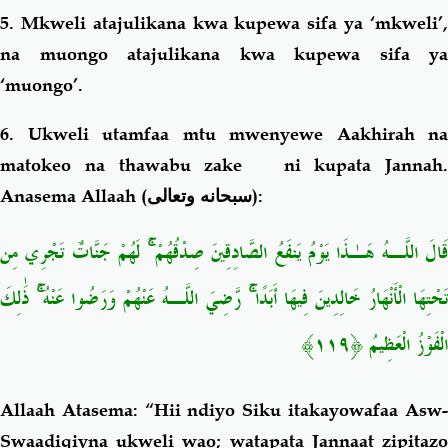
5. Mkweli atajulikana kwa kupewa sifa ya ‘mkweli’,
na muongo atajulikana kwa kupewa sifa ya
‘muongo’.
6. Ukweli utamfaa mtu mwenyewe Aakhirah na
matokeo na thawabu zake ni kupata Jannah.
Anasema Allaah (
سبحانه وتعالى
):
قَالَ اللَّـهُ هَـٰذَا يَوْمُ يَنفَعُ الصَّادِقِينَ صِدْقُهُمْ ۚ لَهُمْ جَنَّاتٌ تَجْرِي مِن
تَحْتِهَا الْأَنْهَارُ خَالِدِينَ فِيهَا أَبَدًا ۚ رَّضِيَ اللَّـهُ عَنْهُمْ وَرَضُوا عَنْهُ ۚ ذَٰلِكَ
الْفَوْزُ الْعَظِيمُ ﴿١١٩﴾
Allaah Atasema: “Hii ndiyo Siku itakayowafaa Asw-
Swaadiqiyna ukweli wao; watapata
Jannaat zipitaz