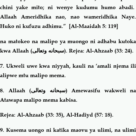
chini yake mito;
ni wenye kudumu humo abadi
Allaah Ameridhika nao, nao wameridhika Naye.
Huko ni kufuzu adhimu
.”
[Al-Maaidah 5: 119]
na matokeo na malipo ya muongo ni adhabu kutoka
kwa Allaah (
سبحانه وتعالى
). Rejea: Al-Ahzaab (33: 24).
7. Ukweli uwe kwa niyyah, kauli na ‘amali njema ili
alipwe mtu malipo mema.
8. Allaah (
سبحانه وتعالى
) Amewasifu wakweli na
Atawapa malipo mema kabisa.
Rejea: Al-Ahzaab (33: 35), Al-Hadiyd (57: 18).
9. Kusema uongo ni katika maovu ya ulimi, na ulimi