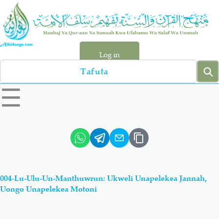
Skip
to
main
content
Log in
Search
left
☰
sidebar
menu
Qur-aan
Hadiyth
Sunnah
Tawhiyd
004-Lu-Ulu-Un-Manthuwrun: Ukweli Unapelekea Jannah,
Aqiydah
Manhaj
Uongo Unapelekea Motoni
Shirki & Kufru
Bid-'ah (Uzushi)