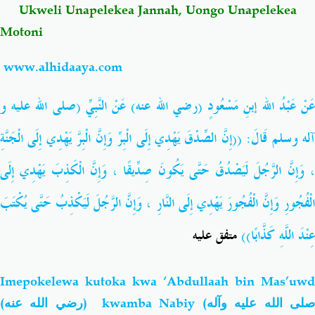
Ukweli Unapelekea Jannah, Uongo Unapelekea
Motoni
www.alhidaaya.com
َنْ
عَبْدُ الله إبنِ مَسْعُودٍ (رضي الله عنه) عَنْ النَّبِيِّ (صلى الله عليه و
آله وسلم قَالَ: ((إِنَّ الصِّدْقَ يَهْدِي إِلَى الْبِرِّ وَإِنَّ الْبِرَّ يَهْدِي إِلَى الْجَنَّةِ
وَإِنَّ الْكَذِبَ يَهْدِي إِلَى
،
وَإِنَّ الرَّجُلَ لَيَصْدُقُ حَتَّى يَكُونَ صِدِّيقًا
وَإِنَّ الرَّجُلَ لَيَكْذِبُ حَتَّى يُكْتَبَ
،
لْفُجُورِ وَإِنَّ الْفُجُورَ يَهْدِي إِلَى النَّارِ
عِنْدَ اللَّهِ كَذَّابًا))
متفق عليه
Imepokelewa kutoka kwa ‘Abdullaah bin Mas’uwd
(
رضي الله عنه
) kwamba Nabiy (
لى الله عليه وآله