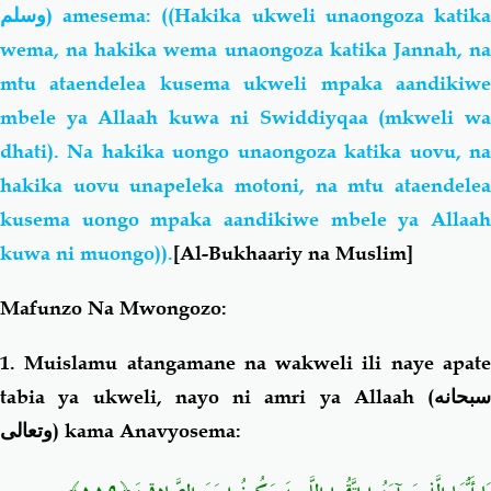
وسلم
) amesema: ((Hakika ukweli unaongoza katika
wema, na hakika wema unaongoza katika Jannah, na
mtu ataendelea kusema ukweli mpaka aandikiwe
mbele ya Allaah kuwa ni Swiddiyqaa (mkweli wa
dhati). Na hakika uongo unaongoza katika uovu, na
hakika uovu unapeleka motoni, na mtu ataendelea
kusema uongo mpaka aandikiwe mbele ya Allaah
kuwa ni muongo)).
[Al-Bukhaariy na Muslim]
Mafunzo Na Mwongozo:
1. Muislamu atangamane na wakweli ili naye apate
tabia ya ukweli, nayo ni amri ya Allaah (
سبحانه
وتعالى
) kama Anavyosema: