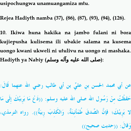
usipochungwa unamuangamiza mtu.
Rejea Hadiyth namba (37), (86), (87), (93), (94), (126).
10. Ikiwa huna hakika na jambo fulani ni bora
kujiepusha kulisema ili ubakie salama na kusema
uongo kwani ukweli ni utulivu na uongo ni mashaka.
Hadiyth ya Nabiy (
صلى الله عليه وآله وسلم
):
عن أبي محمد الحسن بنِ عليِّ بن أبي طالب رضي الله عنهما قَالَ:
حَفظْتُ مِنْ رَسُول الله صلى الله عليه وسلم: ((دَعْ مَا يَرِيبُكَ إِلَى مَا
لا يَرِيبُكَ؛ فإنَّ الصِّدقَ طُمَأنِينَةٌ، وَالكَذِبَ رِيبَةٌ)). رواه الترمذي،
وَقالَ: ((حديث صحيح))