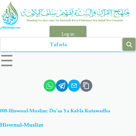
Skip
to
main
content
Log in
Search
left
☰
sidebar
menu
Qur-aan
Hadiyth
Sunnah
Tawhiyd
008-Hiswnul-Muslim: Du’aa Ya Kabla Kutawadha
Aqiydah
Manhaj
Hiswnul-Muslim
Shirki & Kufru
Bid-'ah (Uzushi)