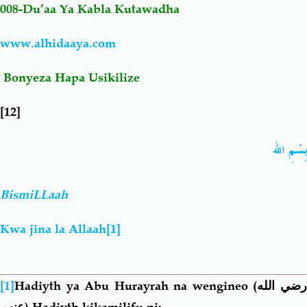
008-Du’aa Ya Kabla Kutawadha
Salaf Wa Ummah
Firaq-Makundi
www.alhidaaya.com
Fiqh-Ibaadah
Duaa-Adhkaar
Bonyeza Hapa Usikilize
[12]
Fataawa Za Ulamaa
Kauli Za Salaf
بِسْمِ الله
Akhlaaq-Aadaab
Raqaaiq
BismiLLaah
Familia-Jamii
Maswali-Majibu
Kwa jina la Allaah
[1]
Chemsha Bongo
Vitabu
Mapishi
[1]
Hadiyth ya Abu Hurayrah na wengineo
(رضي الله
عنهم)
Hadiyth kikamilifu ni: