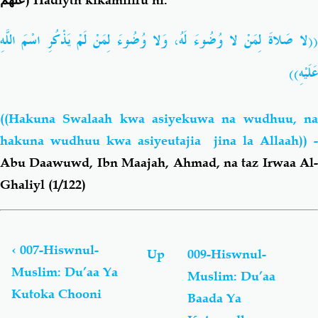
اللَّهِ
اسْمَ
يَذْكُرِ
لَمْ
لِمَنْ
وُضُوءَ
وَلا
لَهُ،
وُضُوءَ
لا
لِمَنْ
صَلاةَ
لا
(
))
عَلَيْهِ
((Hakuna Swalaah kwa asiyekuwa na wudhuu, na
hakuna wudhuu kwa asiyeutajia jina la Allaah)) -
Abu Daawuwd, Ibn Maajah, Ahmad, na taz Irwaa Al-
Ghaliyl (1/122)
Book
traversal
links
‹
007-Hiswnul-
Up
009-Hiswnul-
for
Muslim: Du’aa Ya
Muslim: Du’aa
Hiswnul-
Kutoka Chooni
Muslim:
Baada Ya
Du’aa