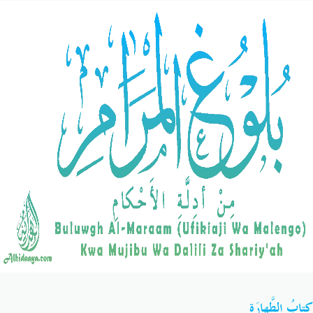
Salaf Wa Ummah
Firaq-Makundi
Fiqh-Ibaadah
Duaa-Adhkaar
Fataawa Za Ulamaa
Kauli Za Salaf
Akhlaaq-Aadaab
Raqaaiq
Familia-Jamii
Maswali-Majibu
Chemsha Bongo
Vitabu
Mapishi
كِتابُ الطَّهارَة