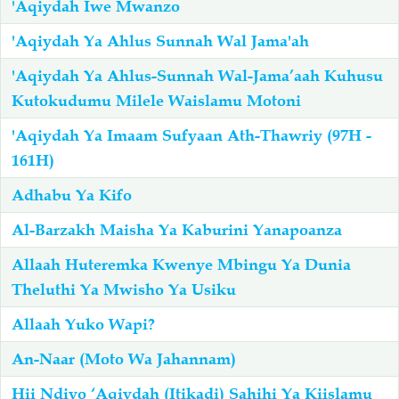
'Aqiydah Iwe Mwanzo
'Aqiydah Ya Ahlus Sunnah Wal Jama'ah
Salaf Wa Ummah
Firaq-Makundi
'Aqiydah Ya Ahlus-Sunnah Wal-Jama’aah Kuhusu
Fiqh-Ibaadah
Duaa-Adhkaar
Kutokudumu Milele Waislamu Motoni
'Aqiydah Ya Imaam Sufyaan Ath-Thawriy (97H -
Fataawa Za Ulamaa
Kauli Za Salaf
161H)
Adhabu Ya Kifo
Akhlaaq-Aadaab
Raqaaiq
Al-Barzakh Maisha Ya Kaburini Yanapoanza
Familia-Jamii
Maswali-Majibu
Allaah Huteremka Kwenye Mbingu Ya Dunia
Theluthi Ya Mwisho Ya Usiku
Chemsha Bongo
Vitabu
Allaah Yuko Wapi?
An-Naar (Moto Wa Jahannam)
Mapishi
Hii Ndiyo ‘Aqiydah (Itikadi) Sahihi Ya Kiislamu