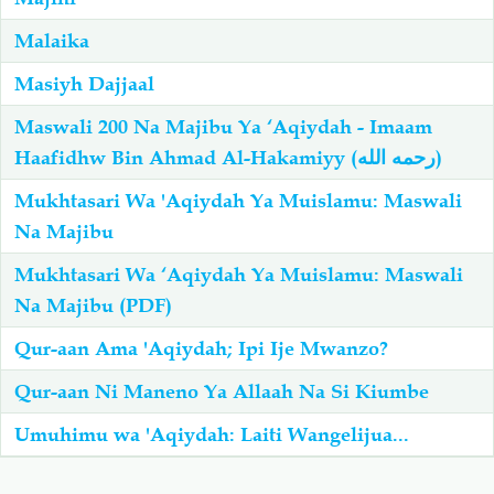
Malaika
Masiyh Dajjaal
Maswali 200 Na Majibu Ya ‘Aqiydah - Imaam
Haafidhw Bin Ahmad Al-Hakamiyy (رحمه الله)
Mukhtasari Wa 'Aqiydah Ya Muislamu: Maswali
Na Majibu
Mukhtasari Wa ‘Aqiydah Ya Muislamu: Maswali
Na Majibu (PDF)
Qur-aan Ama 'Aqiydah; Ipi Ije Mwanzo?
Qur-aan Ni Maneno Ya Allaah Na Si Kiumbe
Umuhimu wa 'Aqiydah: Laiti Wangelijua...