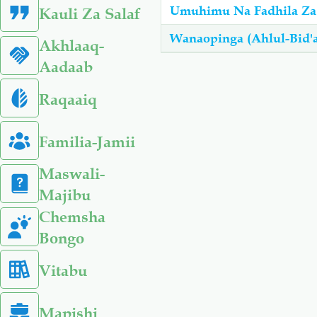
Umuhimu Na Fadhila Za
Kauli Za Salaf
Wanaopinga (Ahlul-Bid'
Akhlaaq-
Aadaab
Raqaaiq
Familia-Jamii
Maswali-
Majibu
Chemsha
Bongo
Vitabu
Mapishi