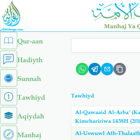
Skip
to
main
content
left
Qur-aan
Search
sidebar
menu
Hadiyth
Sunnah
Tawhiyd
Tawhiyd
Al-Qawaaid Al-Arba' (Kanuni Nne) الْقَوَاعِدُ الأَرْبَع - 
Aqiydah
Kimehaririwa 1438H (20
Al-Uswuwl Ath-Thalaathah (Misingi Mitatu) - ثة
Manhaj