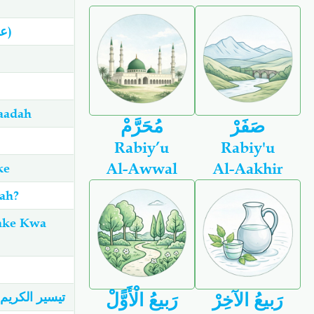
Dalili Ya Tawhiyd Kwa Wenye Akili Ni Kutafakari Uumbaji Wa Allaah (عزَّ وجل)
aadah
صَفَرْ
مُحَرَّمْ
Rabiy’u
Rabiy'u
Al-Awwal
Al-Aakhir
ke
ah?
Zake Kwa
رَبيعُ الآخِرْ
رَبيعُ الْأَوًّلْ
من) تيسير الكريم الرحمن في