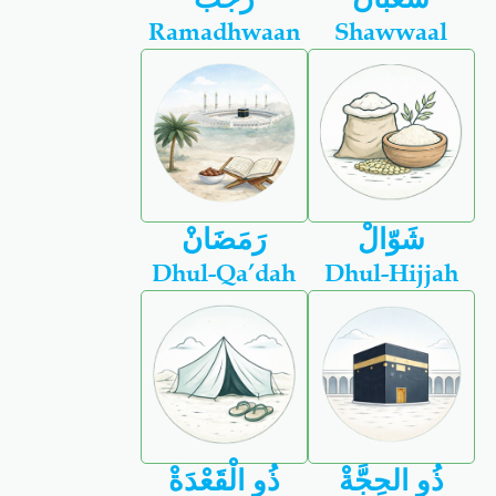
Ramadhwaan
Shawwaal
شَوّالْ
رَمَضَانْ
Dhul-Qa’dah
Dhul-Hijjah
ذُو الحِجَّةْ
ذُو الْقَعْدَةْ