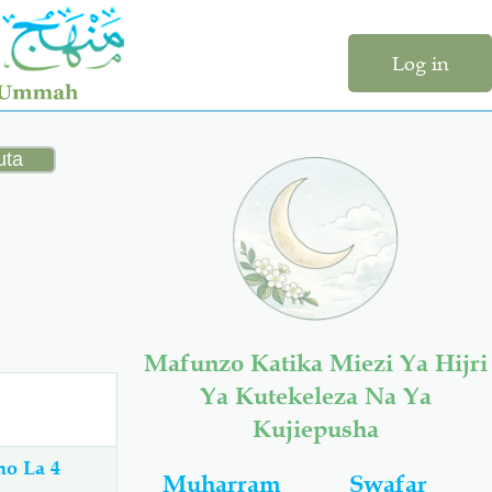
Log in
Mafunzo Katika Miezi Ya Hijri
Ya Kutekeleza Na Ya
Kujiepusha
Muharram
Swafar