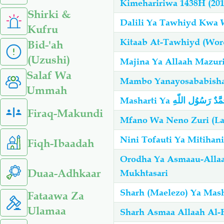
Kimehaririwa 1438H (20
Shirki &
Kufru
Kitaab At-Tawhiyd (Wor
Bid-'ah
(Uzushi)
Salaf Wa
Mambo Yanayosababisha
Ummah
Masharti Ya ٌ رَسُوُل اللّهِ
Firaq-Makundi
Mfano Wa Neno Zuri (La
Nini Tofauti Ya Mitiha
Fiqh-Ibaadah
Orodha Ya Asmaau-Allaa
Duaa-Adhkaar
Mukhtasari
Fataawa Za
Ulamaa