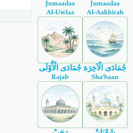
Jumaadaa
Jumaadaa
Al-Uwlaa
Al-Aakhirah
جُمَادَى الْآخِرَة
جُمَادَى الْأُوْلَى
Rajab
Sha'baan
شَعْبَانْ
رَجَبْ