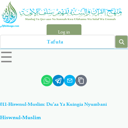
Skip
to
main
content
Log in
Search
left
☰
sidebar
menu
Qur-aan
Hadiyth
Sunnah
Tawhiyd
011-Hiswnul-Muslim: Du’aa Ya Kuingia Nyumbani
Aqiydah
Manhaj
Hiswnul-Muslim
Shirki & Kufru
Bid-'ah (Uzushi)