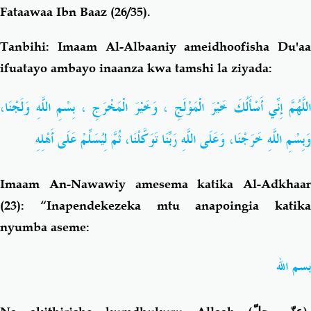
Fataawaa Ibn Baaz (26/35).
Tanbihi:
Imaam Al-Albaaniy ameidhoofisha Du'aa
ifuatayo ambayo inaanza kwa tamshi la ziyada:
وَلَجْنَا،
اللَّهِ
بِسْمِ
،
الْمَخْرَجِ
وَخَيْرَ
،
الْمَوْلَجِ
خَيْرَ
أَسْأَلُكَ
إِنِّي
للَّهُمَّ
وَبِسْمِ
اللَّهِ
خَرَجْنَا،
وَعَلَى
اللَّهِ
رَبِّنَا
تَوَكَّلْنَا،
ثُمَّ
لِيُسَلِّمْ
عَلَى
أَهْلِهِ
Imaam An-Nawawiy amesema katika Al-Adkhaar
(23): “Inapendekezeka mtu anapoingia katika
nyumba aseme:
بسم الله