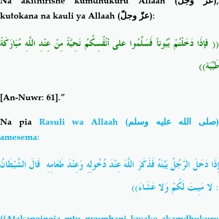
Na akithirishe kumdhukuru Allaah (
عزّ وجلّ
)
kutokana na kauli ya Allaah (
عزّ وجلّ
):
مُبَارَكَةً
اللَّهِ
عِنْدِ
مِنْ
تَحِيَّةً
أنْفُسِكُمُ
على
فَسَلِّمُوا
بُيُوتاً
دَخَلْتُمْ
فإذَا
(
طَيِّبَة))
[An-Nuwr: 61].”
Na pia
Rasuli wa Allaah
(
صلى الله عليه وسلم
)
amesema:
ِذَا
دَخَلَ
الرَّجُلُ
بَيْتَهُ
فَذَكَرَ
اللَّهَ
عِنْدَ
دُخُولِهِ
وَعِنْدَ
طَعَامِهِ
قَالَ
الشَّيْطَانُ
))
عَشَاءَ
وَلا
لَكُمْ
مَبِيتَ
لا
:
((Atakapoingia mtu nyumbani kwake akamdhukuru