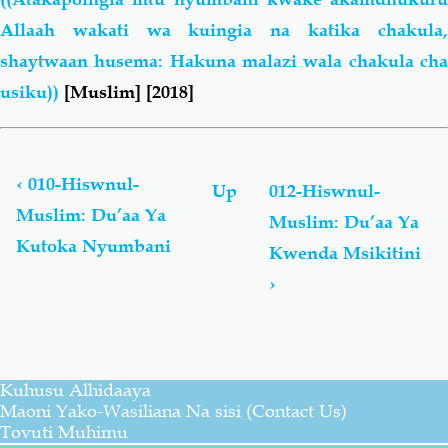
Allaah wakati wa kuingia na katika chakula,
shaytwaan husema: Hakuna malazi wala chakula cha
usiku))
[Muslim] [2018]
Book
traversal
links
‹
010-Hiswnul-
Up
012-Hiswnul-
for
Muslim: Du’aa Ya
Muslim: Du’aa Ya
Hiswnul-
Kutoka Nyumbani
Muslim:
Kwenda Msikitini
Du’aa
›
Na
Adhkaar
Kusoma
Na
Kwa
Kuhusu Alhidaaya
Kusikiliza
Maoni Yako-Wasiliana Na sisi (Contact Us)
(Toleo
Tovuti Muhimu
Lilohaririwa)