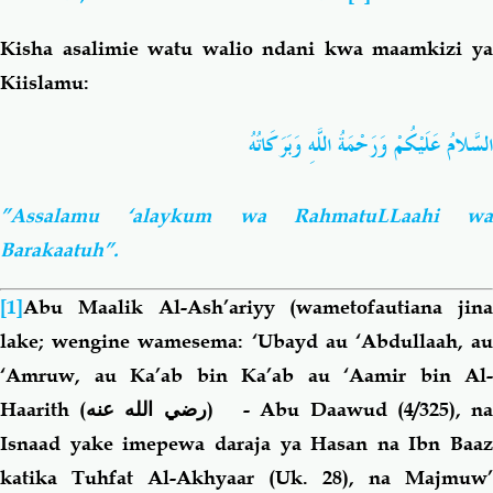
Kisha asalimie watu walio ndani kwa maamkizi ya
Kiislamu:
السَّلامُ عَلَيْكُمْ وَرَحْمَةُ اللَّهِ وَبَرَكَاتُهُ
”Assalamu ‘alaykum wa RahmatuLLaahi wa
Barakaatuh”.
[1]
Abu Maalik Al-Ash’ariyy (wametofautiana jina
lake; wengine wamesema: ‘Ubayd au ‘Abdullaah, au
‘Amruw, au Ka’ab bin Ka’ab au ‘Aamir bin Al-
Haarith
(رضي الله عنه)
- Abu Daawud (4/325), n
Isnaad yake imepewa daraja ya Hasan na Ibn Baaz
katika Tuhfat Al-Akhyaar (Uk. 28), na Majmuw’