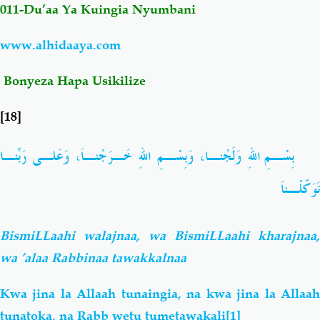
011-Du’aa Ya Kuingia Nyumbani
Salaf Wa Ummah
Firaq-Makundi
www.alhidaaya.com
Fiqh-Ibaadah
Duaa-Adhkaar
Bonyeza Hapa Usikilize
[18]
Fataawa Za Ulamaa
Kauli Za Salaf
بِسْـمِ اللهِ وَلَجْنـا، وَبِسْـمِ اللهِ خَـرَجْنـاَ، وَعَلـى رَبِّنـا
Akhlaaq-Aadaab
Raqaaiq
تَوَكّلْـناَ
Familia-Jamii
Maswali-Majibu
BismiLLaahi walajnaa, wa BismiLLaahi kharajnaa,
Chemsha Bongo
Vitabu
wa ’alaa Rabbinaa tawakkalnaa
Kwa jina la Allaah tunaingia, na kwa jina la Allaah
Mapishi
tunatoka, na Rabb wetu tumetawakali
[1]