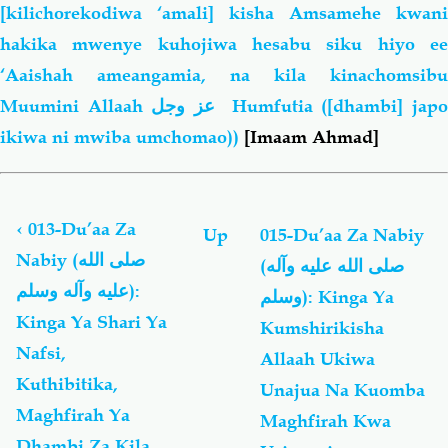
[kilichorekodiwa ‘amali] kisha Amsamehe kwani
hakika mwenye kuhojiwa hesabu siku hiyo ee
‘Aaishah ameangamia, na kila kinachomsibu
Muumini Allaah
عز وجل
Humfutia ([dhambi] jap
ikiwa ni mwiba umchomao))
[
Imaam Ahmad]
Book
traversal
links
‹
013-Du’aa Za
Up
015-Du’aa Za Nabiy
for
Nabiy (صلى الله
(صلى الله عليه وآله
Du'aa
عليه وآله وسلم):
Za
وسلم): Kinga Ya
Nabiy
Kinga Ya Shari Ya
Kumshirikisha
(صلى
Nafsi,
Allaah Ukiwa
الله
عليه
Kuthibitika,
Unajua Na Kuomba
وآله
Maghfirah Ya
Maghfirah Kwa
وسلم)
Dhambi Za Kila