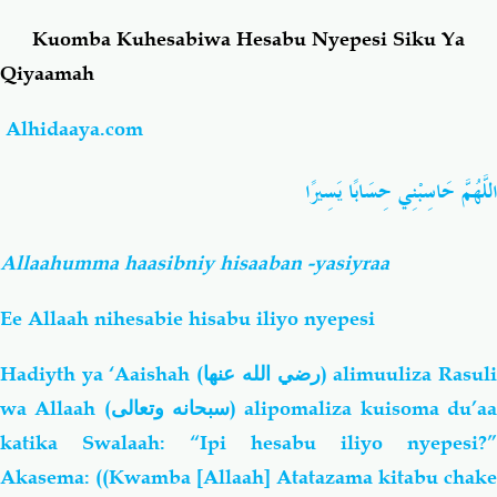
Kuomba Kuhesabiwa Hesabu Nyepesi Siku Ya
Salaf Wa Ummah
Firaq-Makundi
Qiyaamah
Fiqh-Ibaadah
Duaa-Adhkaar
Alhidaaya.com
اللَّهُمَّ حَاسِبْنِي حِسَابًا يَسِيرًا
Fataawa Za Ulamaa
Kauli Za Salaf
Akhlaaq-Aadaab
Raqaaiq
Allaahumma haasibniy hisaaban -yasiyraa
Ee Allaah nihesabie hisabu iliyo nyepesi
Familia-Jamii
Maswali-Majibu
Hadiyth ya ‘Aaishah (
رضي الله عنها
) alimuuliza Rasul
Chemsha Bongo
Vitabu
wa Allaah (
سبحانه وتعالى
) alipomaliza kuisoma du’a
katika Swalaah: “Ipi hesabu iliyo nyepesi?”
Mapishi
Akasema: ((Kwamba [Allaah] Atatazama kitabu chake