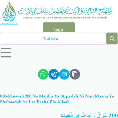
Skip
to
main
content
Log in
Search
left
☰
sidebar
menu
Qur-aan
Hadiyth
Sunnah
Tawhiyd
018-Maswali 200 Na Majibu Ya ‘Aqiydah:Ni Nini Maana Ya
Aqiydah
Manhaj
Shahaadah Ya Laa Ilaaha Illa-Allaah
سُؤالٌ وَ جَوَابٌ فِي الْعَقِيدَة
200
Shirki & Kufru
Bid-'ah (Uzushi)