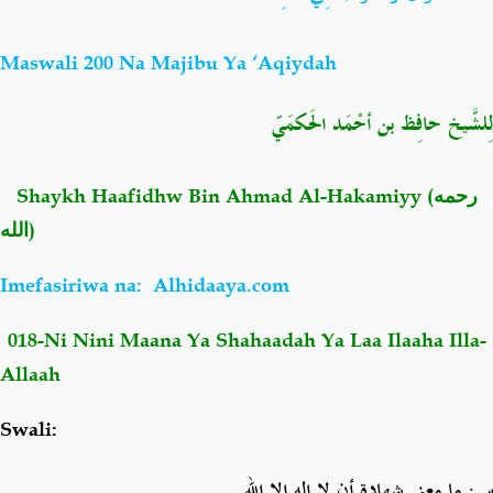
Salaf Wa Ummah
Firaq-Makundi
Maswali 200 Na Majibu Ya ‘Aqiydah
لِلشَّيخ حافِظ بن أحْمَد الحَكمَيّ
Fiqh-Ibaadah
Duaa-Adhkaar
Fataawa Za Ulamaa
Kauli Za Salaf
Shaykh Haafidhw Bin Ahmad Al-Hakamiyy (
رحمه
الله
)
Akhlaaq-Aadaab
Raqaaiq
Imefasiriwa na:
Alhidaaya.com
Familia-Jamii
Maswali-Majibu
018-Ni Nini Maana Ya Shahaadah Ya Laa Ilaaha Illa-
Allaah
Chemsha Bongo
Vitabu
Swali:
Mapishi
س: ما معنى شهادة أن لا إله إلا الله