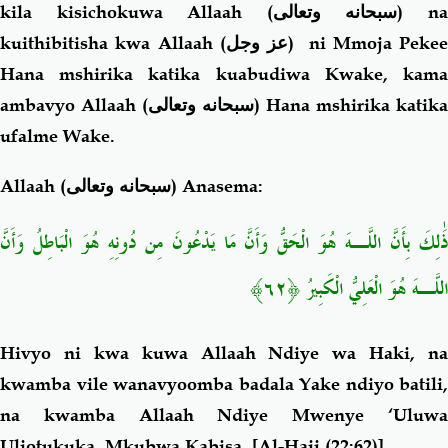
kila kisichokuwa Allaah (
سبحانه وتعالى
) n
kuithibitisha kwa Allaah (
عز وجل
) ni Mmoja Pekee
Hana mshirika katika kuabudiwa Kwake, kama
ambavyo Allaah (
سبحانه وتعالى
) Hana mshirika katika
ufalme Wake.
Allaah (
سبحانه وتعالى
) Anasema:
ذَٰلِكَ بِأَنَّ اللَّـهَ هُوَ الْحَقُّ وَأَنَّ مَا يَدْعُونَ مِن دُونِهِ هُوَ الْبَاطِلُ وَأَنَّ
﴿٦٢﴾
اللَّـهَ هُوَ الْعَلِيُّ الْكَبِيرُ
Hivyo ni kwa kuwa Allaah Ndiye wa Haki, na
kwamba vile wanavyoomba badala Yake ndiyo batili,
na kwamba Allaah Ndiye Mwenye ‘Uluwa
Uliotukuka, Mkubwa Kabisa.
[Al-Hajj (22:62)]