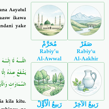
ana Aayatul
laasw ikawa
 ndani yake
صَفَرْ
مُحَرَّمْ
Rabiy’u
Rabiy'u
Al-Awwal
Al-Aakhir
اللَّـهُ لَا إِلَـٰهَ 
يَشْفَعُ عِندَهُ إِلَّا 
السَّمَاوَاتِ وَالْأَر﴾
a kila kitu.
رَبيعُ الآخِرْ
رَبيعُ الْأَوًّلْ