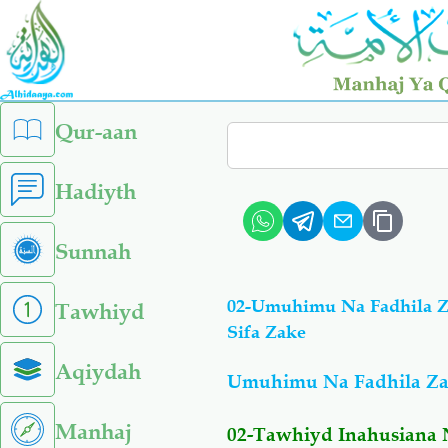
Skip
to
main
content
left
Qur-aan
Search
sidebar
menu
Hadiyth
Sunnah
02-Umuhimu Na Fadhila Z
Tawhiyd
Sifa Zake
Aqiydah
Umuhimu Na Fadhila Z
Manhaj
02-Tawhiyd Inahusiana 