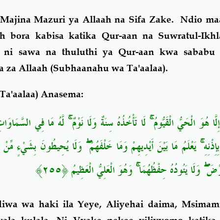
Majina Mazuri ya Allaah na Sifa Zake. Ndio ma
h bora kabisa katika Qur-aan na Suwratul-Ikh
 ni sawa na thuluthi ya Qur-aan kwa sababu
fa za Allaah (Subhaanahu wa Ta'aalaa).
Ta'aalaa) Anasema:
إِلَّا هُوَ الْحَيُّ الْقَيُّومُ ۚ لَا تَأْخُذُهُ سِنَةٌ وَلَا نَوْمٌ ۚ لَّهُ مَا فِي السَّم
بِإِذْنِهِ ۚ يَعْلَمُ مَا بَيْنَ أَيْدِيهِمْ وَمَا خَلْفَهُمْ ۖ وَلَا يُحِيطُونَ بِشَيْءٍ مِّنْ ع
ْضَ ۖ وَلَا يَئُودُهُ حِفْظُهُمَا ۚ وَهُوَ الْعَلِيُّ الْعَظِيمُ ﴿٢٥٥
diwa wa haki
ila Yeye, Aliyehai daima, Msimami