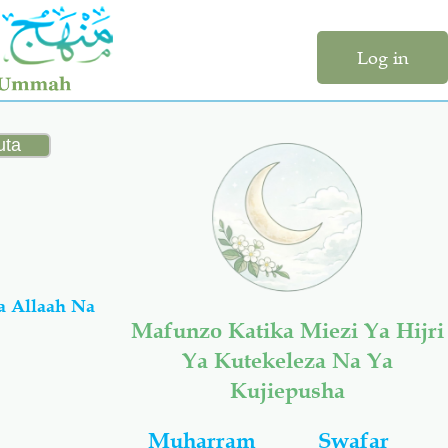
Log in
a Allaah Na
Mafunzo Katika Miezi Ya Hijri
Ya Kutekeleza Na Ya
Kujiepusha
Muharram
Swafar