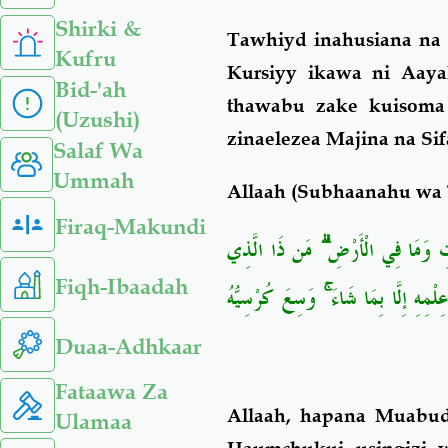
Shirki &
Tawhiyd inahusiana na 
Kufru
Kursiyy ikawa ni Aaya
Bid-'ah
thawabu zake kuisoma
(Uzushi)
zinaelezea Majina na Si
Salaf Wa
Ummah
Allaah (Subhaanahu wa 
Firaq-Makundi
َاوَاتِ وَمَا فِي الْأَرْضِ ۗ مَن ذَا الَّذِي
Fiqh-Ibaadah
ِلْمِهِ إِلَّا بِمَا شَاءَ ۚ وَسِعَ كُرْسِيُّهُ
Duaa-Adhkaar
Fataawa Za
Allaah, hapana Muabu
Ulamaa