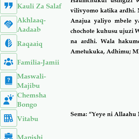
Haumchukui usingizi w
Kauli Za Salaf
vilivyomo katika ardhi.
Akhlaaq-
Anajua yaliyo mbele y
Aadaab
chochote kuhusu ujuzi 
na ardhi. Wala hakumc
Raqaaiq
Ametukuka, Adhimu; M
Familia-Jamii
Maswali-
Majibu
Chemsha
Bongo
Sema: “Yeye ni Allaahu
Vitabu
Mapishi