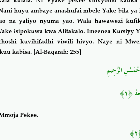
ala kulala. Ni Vyake pekee vilivyomo katik
 Nani huyu ambaye anashufai mbele Yake bila ya 
ao na yaliyo nyuma yao. Wala hawawezi kufi
Wake isipokuwa kwa Alitakalo. Imeenea Kursiyy 
hoshi kuvihifadhi viwili hivyo. Naye ni Mw
kuu kabisa.
[
Al-Baqarah: 255]
َحْمَـٰنِ الرَّحِيمِ
حَدٌ ﴿١
 Mmoja Pekee.
٢