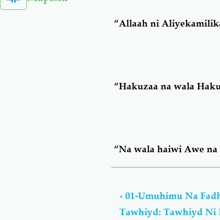
“
Allaah ni Aliyekamili
“
Hakuzaa na wala Haku
“
Na wala haiwi Awe na
Book
traversal
‹
01-Umuhimu Na Fadh
links
Tawhiyd: Tawhiyd Ni 
for