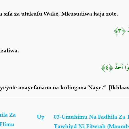
ka sifa za utukufu Wake, Mkusudiwa haja zote.
دْ ﴿٣
zaliwa.
ُوًا أَحَدٌ ﴿٤
 yeyote anayefanana na kulingana Naye.”
[Ikhlaa
ila Za
Up
03-Umuhimu Na Fadhila Za 
Elimu
Tawhiyd Ni Fitwrah (Maumbi