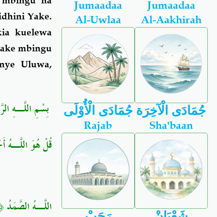
a mbingu na
Jumaadaa
Jumaadaa
idhini Yake.
Al-Uwlaa
Al-Aakhirah
kia kuelewa
Yake mbingu
enye Uluwa,
بِسْمِ اللَّـهِ الرّ
جُمَادَى الْآخِرَة
جُمَادَى الْأُوْلَى
Rajab
Sha'baan
قُلْ هُوَ اللَّـهُ أَ﴾
اللَّـهُ الصَّمَدُ ﴿﴾
شَعْبَانْ
رَجَبْ