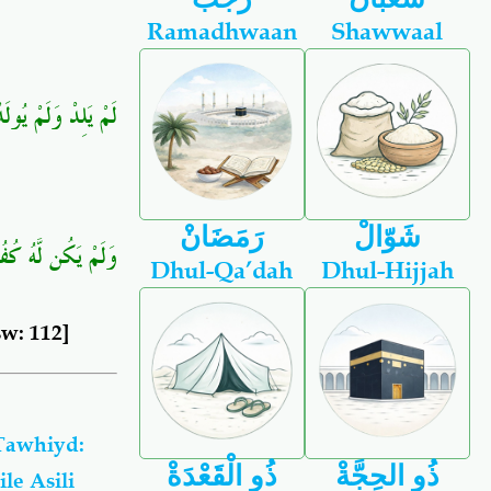
Ramadhwaan
Shawwaal
لَمْ يَلِدْ وَلَمْ يُولَ﴾
شَوّالْ
رَمَضَانْ
وَلَمْ يَكُن لَّهُ كُف﴾
Dhul-Qa’dah
Dhul-Hijjah
sw: 112]
Tawhiyd:
ذُو الحِجَّةْ
ذُو الْقَعْدَةْ
le Asili