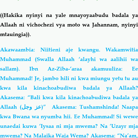
((Hakika nyinyi na yale mnayoyaabudu badala ya
Allaah ni vichochezi vya moto wa Jahannam, nyinyi
mtauingia)).
Akawaambia: Niitieni aje kwangu. Wakamwitia
Muhammad (Swalla Allaah ‘alayhi wa aalihii wa
sallam). Ibn Az-Ziba-‘araa akamuuliza: Ee
Muhammad! Je, jambo hili ni kwa miungu yetu tu au
kwa kila kinachoabudiwa badala ya Allaah?
Akasema: “Bali kwa kila kinachoabudiwa badala ya
Allaah (
عز وجل
)” Akasema: Tushamshinda! Naap
kwa Bwana wa nyumba hii. Ee Muhammad! Si wewe
unaedai kuwa ‘Iysaa ni mja mwema? Na ‘Uzayr mja
mwema? Na Malaika Waja Wema? Akasema: “Na’am,