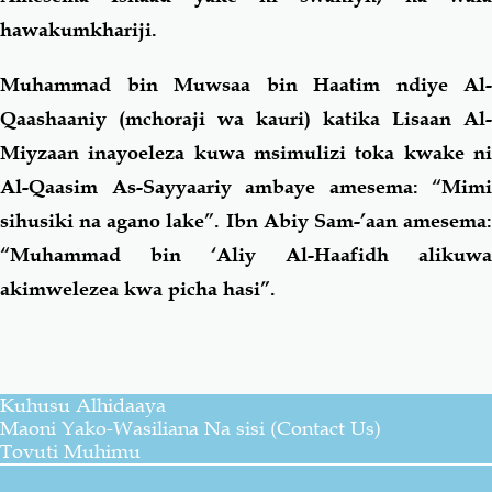
hawakumkhariji.
Muhammad bin Muwsaa bin Haatim ndiye Al-
Qaashaaniy (mchoraji wa kauri) katika Lisaan Al-
Miyzaan inayoeleza kuwa msimulizi toka kwake ni
Al-Qaasim As-Sayyaariy ambaye amesema: “Mimi
sihusiki na agano lake”. Ibn Abiy Sam-’aan amesema:
“Muhammad bin ‘Aliy Al-Haafidh alikuwa
akimwelezea kwa picha hasi”.
Kuhusu Alhidaaya
Maoni Yako-Wasiliana Na sisi (Contact Us)
Tovuti Muhimu