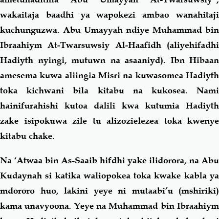
wakaitaja baadhi ya wapokezi ambao wanahitaji
kuchunguzwa. Abu Umayyah ndiye Muhammad bin
Ibraahiym At-Twarsuwsiy Al-Haafidh (aliyehifadhi
Hadiyth nyingi, mutuwn na asaaniyd). Ibn Hibaan
amesema kuwa aliingia Misri na kuwasomea Hadiyth
toka kichwani bila kitabu na kukosea. Nami
hainifurahishi kutoa dalili kwa kutumia Hadiyth
zake isipokuwa zile tu alizozielezea toka kwenye
kitabu chake.
Na ‘Atwaa bin As-Saaib hifdhi yake ilidorora, na Abu
Kudaynah si katika waliopokea toka kwake kabla ya
mdororo huo, lakini yeye ni mutaabi’u (mshiriki)
kama unavyoona. Yeye na Muhammad bin Ibraahiym