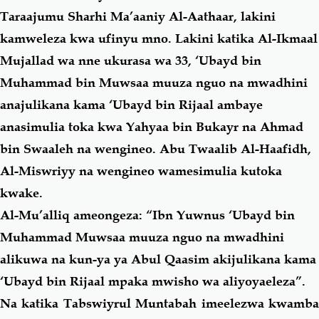
Taraajumu Sharhi Ma’aaniy Al-Aathaar, lakini
kamweleza kwa ufinyu mno. Lakini katika Al-Ikmaal
Mujallad wa nne ukurasa wa 33, ‘Ubayd bin
Muhammad bin Muwsaa muuza nguo na mwadhini
anajulikana kama ‘Ubayd bin Rijaal ambaye
anasimulia toka kwa Yahyaa bin Bukayr na Ahmad
bin Swaaleh na wengineo. Abu Twaalib Al-Haafidh,
Al-Miswriyy na wengineo wamesimulia kutoka
kwake.
Al-Mu’alliq ameongeza: “Ibn Yuwnus ‘Ubayd bin
Muhammad Muwsaa muuza nguo na mwadhini
alikuwa na kun-ya ya Abul Qaasim akijulikana kama
‘Ubayd bin Rijaal mpaka mwisho wa aliyoyaeleza”.
Na katika Tabswiyrul Muntabah imeelezwa kwamba