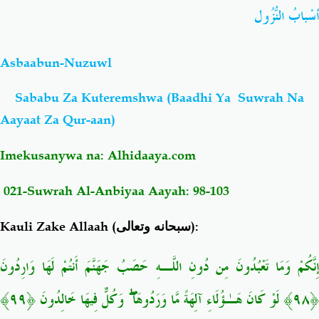
أسْبابُ النُّزُول
Salaf Wa Ummah
Firaq-Makundi
Asbaabun-Nuzuwl
Fiqh-Ibaadah
Duaa-Adhkaar
Sababu Za Kuteremshwa (Baadhi Ya Suwrah Na
Aayaat Za Qur-aan)
Fataawa Za Ulamaa
Kauli Za Salaf
Imekusanywa na:
Alhidaaya.com
Akhlaaq-Aadaab
Raqaaiq
021-
Suwrah
Al-Anbiyaa
Aayah
: 98-103
Familia-Jamii
Maswali-Majibu
Kauli Zake Allaah (
سبحانه وتعالى
):
Chemsha Bongo
Vitabu
إِنَّكُمْ وَمَا تَعْبُدُونَ مِن دُونِ اللَّـهِ حَصَبُ جَهَنَّمَ أَنتُمْ لَهَا وَارِدُونَ
Mapishi
﴿٩٨﴾ لَوْ كَانَ هَـٰؤُلَاءِ آلِهَةً مَّا وَرَدُوهَا ۖ وَكُلٌّ فِيهَا خَالِدُونَ ﴿٩٩﴾