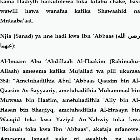
kama Hadiyth haikutolewa toka kitabu chake, basi
wawili hawa wanafaa katika Shawaahid na
Mutaaba’aat.
Njia (Sanad) ya nne hadi kwa Ibn ‘Abbaas
(رضي الله
عنهما)
:
Al-Imaam Abu ‘Abdillaah Al-Haakim (Rahimahu-
Allaah) amesema katika Mujallad wa pili ukurasa
384: “Ametuhadithia Abul ‘Abbaas Qaasim bin Al-
Qaasim As-Sayyaariy, ametuhadithia Muhammad bin
Muwsaa bin Haatim, ametuhadithia ‘Aliy bin Al-
Hasan bin Shaqiyq, ametuhadithia Al-Husayn bin
Waaqid toka kwa Yaziyd An-Nahwiy toka kwa
‘Ikrimah toka kwa Ibn ‘Abbaas”, akataja mfanowe.
Amesema Isnaad yake ni swahiyh, na wala