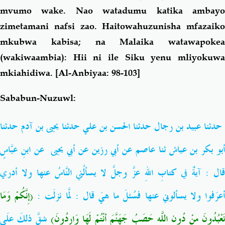
mvumo wake. Nao watadumu katika ambayo
zimetamani nafsi zao. Haitowahuzunisha mfazaiko
mkubwa kabisa; na Malaika watawapokea
(wakiwaambia): Hii ni ile Siku yenu mliyokuwa
mkiahidiwa.
[Al-Anbiyaa: 98-103]
Sababun-Nuzuwl:
حدثنا عبيد بن رجال حدثنا الحسن بن علي حدثنا يحيى بن آدم حدثنا
أبو بكر بن عياش ثنا عاصم عن أبي رزين عن أبي يحيى عن ابنِ عبَّاسٍ
قال : آيةٌ في كتابِ اللهِ عزَّ وجلَّ لا يسألُني النَّاسُ عنها ولا أدري
(إِنَّكُمْ وَمَا
:
عرَفوا ولا يسألوني عنها فسُئلَ ما هيَ قال : لمَّا نزلَت
تَعْبُدُونَ مِنْ دُونِ اللَّهِ حَصَبُ جَهَنَّمَ أنْتُمْ لَهَا وَارِدُونَ
شقَّ ذلكَ علَى