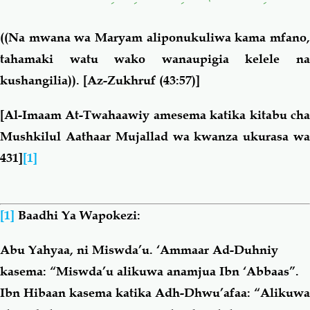
((Na mwana wa Maryam aliponukuliwa kama mfano,
tahamaki watu wako wanaupigia kelele na
kushangilia)).
[Az-Zukhruf (43:57)]
[
Al-Imaam At-Twahaawiy amesema katika kitabu cha
Mushkilul Aathaar Mujallad wa kwanza ukurasa wa
431]
[1]
[1]
Baadhi Ya Wapokezi:
Abu Yahyaa, ni Miswda’u. ‘Ammaar Ad-Duhniy
kasema: “Miswda’u alikuwa anamjua Ibn ‘Abbaas”.
Ibn Hibaan kasema katika Adh-Dhwu’afaa: “Alikuwa