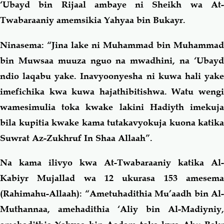
‘Ubayd bin Rijaal ambaye ni Sheikh wa At-
Twabaraaniy amemsikia Yahyaa bin Bukayr.
Ninasema: “Jina lake ni Muhammad bin Muhammad
bin Muwsaa muuza nguo na mwadhini, na ‘Ubayd
ndio laqabu yake. Inavyoonyesha ni kuwa hali yake
imefichika kwa kuwa hajathibitishwa. Watu wengi
wamesimulia toka kwake lakini Hadiyth imekuja
bila kupitia kwake kama tutakavyokuja kuona katika
Suwrat Az-Zukhruf In Shaa Allaah”.
Na kama ilivyo kwa At-Twabaraaniy katika Al-
Kabiyr Mujallad wa 12 ukurasa 153 amesema
(Rahimahu-Allaah): “Ametuhadithia Mu’aadh bin Al-
Muthannaa, amehadithia ‘Aliy bin Al-Madiyniy,