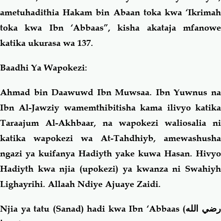
ametuhadithia Hakam bin Abaan toka kwa ‘Ikrimah
toka kwa Ibn ‘Abbaas”, kisha akataja mfanowe
katika ukurasa wa 137.
Baadhi Ya Wapokezi:
Ahmad bin Daawuwd Ibn Muwsaa. Ibn Yuwnus na
Ibn Al-Jawziy wamemthibitisha kama ilivyo katika
Taraajum Al-Akhbaar, na wapokezi waliosalia ni
katika wapokezi wa At-Tahdhiyb, amewashusha
ngazi ya kuifanya Hadiyth yake kuwa Hasan. Hivyo
Hadiyth kwa njia (upokezi) ya kwanza ni Swahiyh
Lighayrihi. Allaah Ndiye Ajuaye Zaidi.
Njia ya tatu (Sanad) hadi kwa Ibn ‘Abbaas
(رضي الله