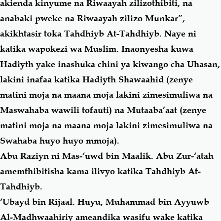
akienda kinyume na Riwaayah zilizothibiti, na
anabaki pweke na Riwaayah zilizo Munkar”,
akikhtasir toka Tahdhiyb At-Tahdhiyb. Naye ni
katika wapokezi wa Muslim. Inaonyesha kuwa
Hadiyth yake inashuka chini ya kiwango cha Uhasan,
lakini inafaa katika Hadiyth Shawaahid (zenye
matini moja na maana moja lakini zimesimuliwa na
Maswahaba wawili tofauti) na Mutaaba’aat (zenye
matini moja na maana moja lakini zimesimuliwa na
Swahaba huyo huyo mmoja).
Abu Raziyn ni Mas-‘uwd bin Maalik. Abu Zur-‘atah
amemthibitisha kama ilivyo katika Tahdhiyb At-
Tahdhiyb.
‘Ubayd bin Rijaal. Huyu, Muhammad bin Ayyuwb
Al-Madhwaahiriy ameandika wasifu wake katika