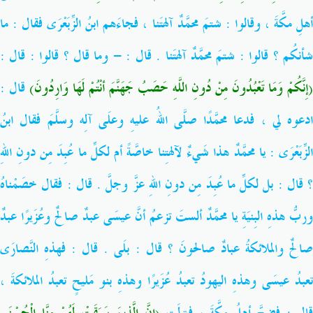
ما
:
هلِ مكَّةَ ، وقالوا : شتمَ محمَّدٌ آلهتَنا ، فجاءَهم ابنُ الزِّبَعْرَى فقال
:
أنكُم ؟ قالوا : شتمَ محمَّدٌ آلهتَنا . قال : - وما قال ؟ قالوا : قال
(إِنَّكُمْ وَمَا تَعْبُدُونَ مِنْ دُونِ اللَّهِ حَصَبُ جَهَنَّمَ أنْتُمْ لَهَا وَارِدُونَ)
قال :
ادعوه لي ، فدعا محمَّدًا صلَّى اللهُ عليهِ وعلَى آلِه وسلَّمَ فقال ابنُ
يا محمَّدٌ هذا شَيءٌ لآلهتِنا خاصَّةً أم لكلِّ ما عُبِدَ مِن دونِ اللهِ
:
لزِّبَعْرَى
فقال خصَمْناهُ
:
؟ قال : بل لكلِّ ما عُبِدَ مِن دونِ اللهِ عزَّ وجلَّ . قال
وربُّ هذهِ البِنيَةِ يا محمَّدٌ ألستَ تزعمُ أنَّ عيسَى عبدٌ صالحٌ وعُزَيرًا عبدٌ
بلَى . قال : فهذهِ النَّصارَى
:
الحٌ والملائكةُ عبادٌ صالحونَ ؟ قال
تعبدُ عيسَى وهذهِ اليهودُ تعبدُ عُزَيرًا وهذهِ بنو مَليحٍ تعبدُ الملائكةَ ،