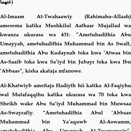
عنهما)
Al-Imaam At-Twahaawiy (Rahimahu-Allaah)
amesema katika Mushkilul Aathaar Mujallad wa
kwanza ukurasa wa 431: ”Ametuhadithia Abu
Umayyah, ametuhadithia Muhammad bin As Swalt,
ametuhadithia Abu Kudaynah toka kwa ‘Atwaa bin
As-Saaib toka kwa Sa’iyd bin Jubayr toka kwa Ibn
‘Abbaas”, kisha akataja mfanowe.
Al-Khatwiyb ameitaja Hadiyth hii katika Al-Faqiyhu
wal Mutafaqqihu katika ukurasa wa 70 toka kwa
Sheikh wake Abu Sa’iyd Muhammad bin Muwsaa
As-Swayrafiy. “Ametuhadithia Abul ‘Abbaas
Muhammad bin Ya’aquwb Al-Aswamm,
ametuhadithia Abu Umayyah At-Twarsuwsiy”,