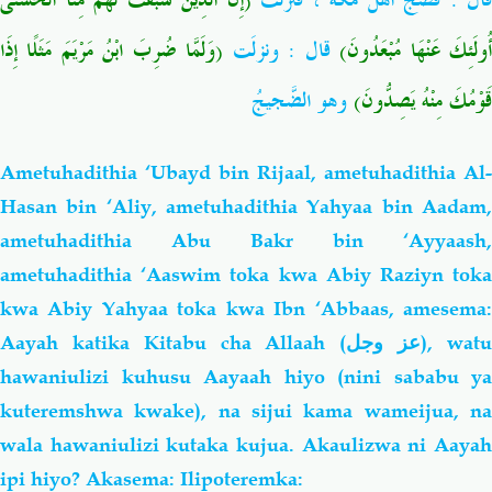
قال : فضجَّ أهلُ مكَّةَ ، فنزلَت
(إِنَّ الَّذِينَ سَبَقَتْ لَهُمْ مِنَّا الْحُسْنَى
أُولَئِكَ عَنْهَا مُبْعَدُونَ
قال : ونزلَت
(وَلَمَّا ضُرِبَ ابْنُ مَرْيَمَ مَثَلًا إِذَا
قَوْمُكَ مِنْهُ يَصِدُّونَ)
وهو الضَّجيجُ
Ametuhadithia ‘Ubayd bin Rijaal, ametuhadithia Al-
Hasan bin ‘Aliy,
ametuhadithia Yahyaa bin Aadam,
ametuhadithia Abu Bakr bin ‘Ayyaash,
ametuhadithia ‘Aaswim toka kwa Abiy Raziyn toka
kwa Abiy Yahyaa toka kwa Ibn ‘Abbaas, amesema:
Aayah katika Kitabu cha Allaah (
عز وجل
), wat
hawaniulizi kuhusu Aayaah hiyo (nini sababu ya
kuteremshwa kwake), na sijui kama wameijua, na
wala hawaniulizi
kutaka kujua. Akaulizwa ni Aaya
ipi hiyo? Akasema: Ilipoteremka: