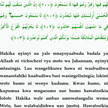
لَهُمْ فِيهَا زَفِيرٌ وَهُمْ فِيهَا لَا يَسْمَعُونَ ﴿١٠٠﴾ إِنَّ الَّذِينَ سَبَقَتْ لَهُم مِّنَّا
الْحُسْنَىٰ أُولَـٰئِكَ عَنْهَا مُبْعَدُونَ ﴿١٠١﴾ لَا يَسْمَعُونَ حَسِيسَهَا ۖ وَهُمْ
فِي مَا اشْتَهَتْ أَنفُسُهُمْ خَالِدُونَ ﴿١٠٢﴾ لَا يَحْزُنُهُمُ الْفَزَعُ الْأَكْبَرُ
وَتَتَلَقَّاهُمُ الْمَلَائِكَةُ هَـٰذَا يَوْمُكُمُ الَّذِي كُنتُمْ تُوعَدُونَ ﴿١٠٣﴾
Hakika nyinyi na yale mnayoyaabudu badala ya
Allaah ni vichochezi vya moto wa Jahannam, nyinyi
mtauingia. Lau wangelikuwa hawa ni waabudiwa
wanaostahiki kuabudiwa basi wasingeliuingia; lakini
wote humo ni wenye kudumu. Kwao humo, ni
kupumua kwa mngurumo nao humo hawatosikia
lolote. Hakika wale ambao umewatangulia wema
Wetu, hao watabaidishwa nao (moto). Hawatosikia