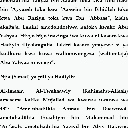
amehadithia Yahyaa bin Aadam toka kwa Abu Bakr
bin ‘Ayyaash toka kwa ‘Aaswim bin Bihidlah toka
kwa Abu Raziyn toka kwa Ibn ‘Abbaas”, kisha
akaitaja. Lakini amedondoshwa kutoka kwake Abu
Yahyaa. Hivyo hiyo inazingatiwa kuwa ni kasoro kwa
Hadiyth iliyotangulia, lakini kasoro yenyewe si ya
kudhuru kwa kuwa waliomwongeza (waliomtaja)
Abu Yahyaa ni wengi”.
Njia (Sanad) ya pili ya Hadiyth:
Al-Imaam At-Twahaawiy (Rahimahu-Allaah)
amesema katika Mujallad wa kwanza ukurasa wa
432: “Ametuhadithia Ahmad bin Daawuwd,
ametuhadithia Ibraahiym bin Muhammad bin
‘Ar-‘arah, ametuhadithia Yaziyd bin Abiy Hakiym,