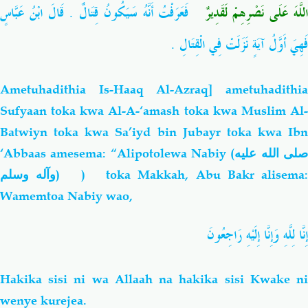
للَّهَ عَلَى نَصْرِهِمْ لَقَدِيرٌ
‏ فَعَرَفْتُ أَنَّهُ سَيَكُونُ قِتَالٌ ‏.‏ قَالَ ابْنُ عَبَّاسٍ
فَهِيَ أَوَّلُ آيَةٍ نَزَلَتْ فِي الْقِتَالِ ‏.‏
Ametuhadithia Is-Haaq Al-Azraq] ametuhadithia
Sufyaan toka kwa Al-A-‘amash toka kwa Muslim Al-
Batwiyn toka kwa Sa’iyd bin Jubayr toka kwa Ibn
‘Abbaas amesema: “Alipotolewa Nabiy (
لى الله عليه
وآله وسلم
) ) toka Makkah, Abu Bakr alisema
Wamemtoa Nabiy wao,
إِنَّا لِلَّهِ وَإِنَّا إِلَيْهِ رَاجِعُونَ
H
akika sisi ni wa Allaah na hakika sisi Kwake ni
wenye kurejea.