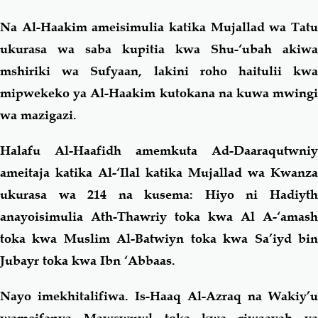
Na Al-Haakim ameisimulia katika Mujallad wa Tatu
ukurasa wa saba kupitia kwa Shu-‘ubah akiwa
mshiriki wa Sufyaan, lakini roho haitulii kwa
mipwekeko ya Al-Haakim kutokana na kuwa mwingi
wa mazigazi.
Halafu Al-Haafidh amemkuta Ad-Daaraqutwniy
ameitaja katika Al-‘Ilal katika Mujallad wa Kwanza
ukurasa wa 214 na kusema: Hiyo ni Hadiyth
anayoisimulia Ath-Thawriy toka kwa Al A-‘amash
toka kwa Muslim Al-Batwiyn toka kwa Sa’iyd bin
Jubayr toka kwa Ibn ‘Abbaas.
Nayo imekhitalifiwa. Is-Haaq Al-Azraq na Wakiy’u