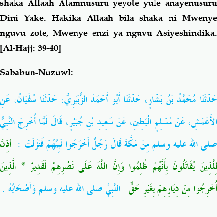
shaka Allaah Atamnusuru yeyote yule anayenusuru
Dini Yake. Hakika Allaah bila shaka ni Mwenye
nguvu zote,
Mwenye enzi ya nguvu Asiyeshindika
[Al-Hajj: 39-40]
Sababun-Nuzuwl:
حَدَّثَنَا مُحَمَّدُ بْنُ بَشَّارٍ، حَدَّثَنَا أَبُو أَحْمَدَ الزُّبَيْرِيُّ، حَدَّثَنَا سُفْيَانُ، عَنِ
الأَعْمَشِ، عَنْ مُسْلِمٍ الْبَطِينِ، عَنْ سَعِيدِ بْنِ جُبَيْرٍ، قَالَ لَمَّا أُخْرِجَ النَّبِيُّ
لى الله عليه وسلم مِنْ مَكَّةَ قَالَ رَجُلٌ أَخْرَجُوا نَبِيَّهُمْ فَنَزَلَتْ ‏:‏
أذِنَ
لِلَّذِينَ يُقَاتَلُونَ بِأَنَّهُمْ ظُلِمُوا وَإِنَّ اللَّهَ عَلَى نَصْرِهِمْ لَقَدِيرٌ * الَّذِينَ
أُخْرِجُوا مِنْ دِيَارِهِمْ بِغَيْرِ حَقٍّ ‏
‏ النَّبِيُّ صلى الله عليه وسلم وَأَصْحَابُهُ ‏.‏