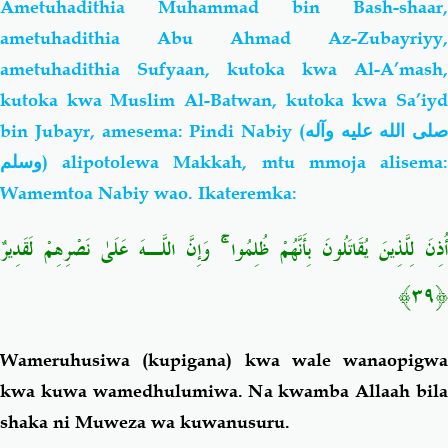
Ametuhadithia Muhammad bin Bash-shaar,
ametuhadithia Abu Ahmad Az-
Zubayriyy,
ametuhadithia Sufyaan, kutoka kwa Al-A’mash,
kutoka kwa Muslim Al-Batwan, kutoka kwa Sa’iyd
bin Jubayr, amesema: Pindi Nabiy (
صلى الله عليه وآله
وسلم
) alipotolewa Makkah, mtu mmoja alisema:
Wamemtoa Nabiy wao. Ikateremka:
أُذِنَ لِلَّذِينَ يُقَاتَلُونَ بِأَنَّهُمْ ظُلِمُوا ۚ وَإِنَّ اللَّـهَ عَلَىٰ نَصْرِهِمْ لَقَدِيرٌ
﴿٣٩﴾
Wa
meruhusiwa (kupigana) kwa wale wanaopigwa
kwa kuwa wamedhulumiwa. Na kwamba Allaah bila
shaka ni Muweza wa kuwanusuru.