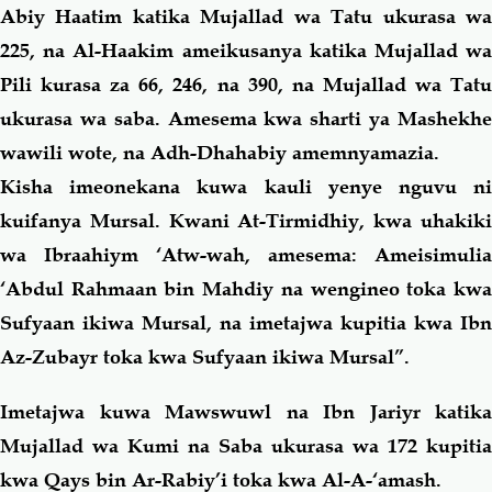
Abiy Haatim katika Mujallad wa Tatu ukurasa wa
225, na Al-Haakim ameikusanya katika Mujallad wa
Pili kurasa za 66, 246, na 390, na Mujallad wa Tatu
ukurasa wa saba. Amesema kwa sharti ya Mashekhe
wawili wote, na Adh-Dhahabiy amemnyamazia.
Kisha imeonekana kuwa kauli yenye nguvu ni
kuifanya Mursal. Kwani At-Tirmidhiy, kwa uhakiki
wa Ibraahiym ‘Atw-wah, amesema: Ameisimulia
‘Abdul Rahmaan bin Mahdiy na wengineo toka kwa
Sufyaan ikiwa Mursal, na imetajwa kupitia kwa Ibn
Az-Zubayr toka kwa Sufyaan ikiwa Mursal”.
Imetajwa kuwa Mawswuwl na Ibn Jariyr katika
Mujallad wa Kumi na Saba ukurasa wa 172 kupitia
kwa Qays bin Ar-Rabiy’i toka kwa Al-A-‘amash.