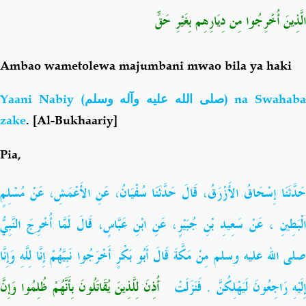
الَّذِينَ أُخْرِجُوا مِن دِيَارِهِم بِغَيْرِ حَقٍّ
Ambao wametolewa majumbani mwao bila ya haki
Yaani Nabiy (
صلى الله عليه وآله وسلم
) na Swahaba
zake
. [Al-Bukhaariy]
Pia,
حَدَّثَنَا إِسْحَاقُ الأَزْرَقُ، قَالَ حَدَّثَنَا سُفْيَانُ، عَنِ الأَعْمَشِ، عَنْ مُسْلِمٍ
الْبَطِينِ ، عَنْ سَعِيدِ بْنِ جُبَيْرٍ، عَنِ ابْنِ عَبَّاسٍ، قَالَ لَمَّا أُخْرِجَ النَّبِيُّ
صلى الله عليه وسلم مِنْ مَكَّةَ قَالَ أَبُو بَكْرٍ أَخْرَجُوا نَبِيَّهُمْ إِنَّا لِلَّهِ وَإِنَّا
إِلَيْهِ رَاجِعُونَ لَيَهْلِكُنَّ ‏.‏ فَنَزَلَتْ ‏
‏
أُذِنَ لِلَّذِينَ يُقَاتَلُونَ بِأَنَّهُمْ ظُلِمُوا وَإِنَّ