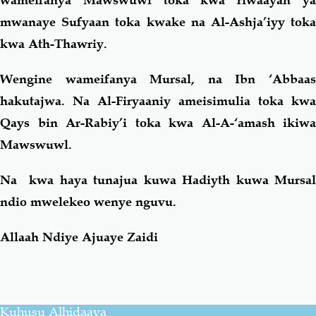
wameifanya Mawswuwl toka kwa riwaayah ya
mwanaye Sufyaan toka kwake na Al-Ashja’iyy toka
kwa Ath-Thawriy.
Wengine wameifanya Mursal, na Ibn ‘Abbaas
hakutajwa. Na Al-Firyaaniy ameisimulia toka kwa
Qays bin Ar-Rabiy’i toka kwa Al-A-‘amash ikiwa
Mawswuwl.
Na kwa haya tunajua kuwa Hadiyth kuwa Mursal
ndio mwelekeo wenye nguvu.
Allaah Ndiye Ajuaye Zaidi
Kuhusu Alhidaaya