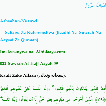
أسْبابُ النُّزُول
Salaf Wa Ummah
Firaq-Makundi
Asbaabun-Nuzuwl
Fiqh-Ibaadah
Duaa-Adhkaar
Sababu Za Kuteremshwa (Baadhi Ya Suwrah Na
Aayaat Za Qur-aan)
Fataawa Za Ulamaa
Kauli Za Salaf
Imekusanywa na:
Alhidaaya.com
Akhlaaq-Aadaab
Raqaaiq
022-Suwrah Al-Hajj Aayah 39
Familia-Jamii
Maswali-Majibu
Kauli Zake Allaah (
سبحانه وتعالى
):
Chemsha Bongo
Vitabu
أُذِنَ لِلَّذِينَ يُقَاتَلُونَ بِأَنَّهُمْ ظُلِمُوا ۚ وَإِنَّ اللَّـهَ عَلَىٰ نَصْرِهِمْ لَقَدِيرٌ
Mapishi
﴿٣٩﴾ الَّذِينَ أُخْرِجُوا مِن دِيَارِهِم بِغَيْرِ حَقٍّ إِلَّا أَن يَقُولُوا رَبُّنَا اللَّـهُ ۗ