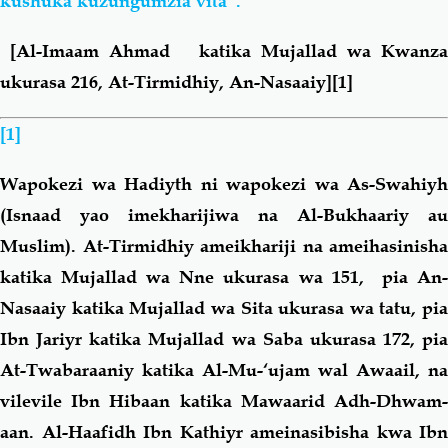
kushuka kuzungumzia vita”.
[
Al-Imaam Ahmad katika Mujallad wa Kwanza
ukurasa 216, At-Tirmidhiy, An-Nasaaiy]
[1]
[1]
Wapokezi wa Hadiyth ni wapokezi wa As-Swahiyh
(Isnaad yao imekharijiwa na Al-Bukhaariy au
Muslim). At-Tirmidhiy ameikhariji na ameihasinisha
katika Mujallad wa Nne ukurasa wa 151, pia An-
Nasaaiy katika Mujallad wa Sita ukurasa wa tatu, pia
Ibn Jariyr katika Mujallad wa Saba ukurasa 172, pia
At-Twabaraaniy katika Al-Mu-‘ujam wal Awaail, na
vilevile Ibn Hibaan katika Mawaarid Adh-Dhwam-
aan. Al-Haafidh Ibn Kathiyr ameinasibisha kwa Ibn