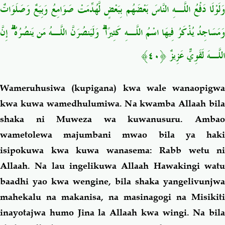
وَلَوْلَا دَفْعُ اللَّـهِ النَّاسَ بَعْضَهُم بِبَعْضٍ لَّهُدِّمَتْ صَوَامِعُ وَبِيَعٌ وَصَلَوَاتٌ
وَمَسَاجِدُ يُذْكَرُ فِيهَا اسْمُ اللَّـهِ كَثِيرًا ۗ وَلَيَنصُرَنَّ اللَّـهُ مَن يَنصُرُهُ ۗ إِنَّ
اللَّـهَ لَقَوِيٌّ عَزِيزٌ ﴿٤٠﴾
Wa
meruhusiwa (kupigana) kwa wale wanaopigwa
kwa kuwa wamedhulumiwa. Na kwamba Allaah bila
shaka ni Muweza wa kuwanusuru. Ambao
wametolewa majumbani mwao bila ya haki
isipokuwa kwa kuwa wanasema: Rabb wetu ni
Allaah. Na lau ingelikuwa Allaah Hawakingi watu
baadhi yao kwa wengine, bila shaka yangelivunjwa
mahekalu na makanisa, na masinagogi na Misikiti
inayotajwa humo Jina la Allaah kwa wingi. Na bila