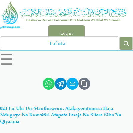
Skip
to
main
content
Log in
Search
left
☰
sidebar
menu
Qur-aan
Hadiyth
Sunnah
Tawhiyd
023-Lu-Ulu-Un-Manthuwrun: Atakayemtimizia Haja
Aqiydah
Manhaj
Nduguye Na Kumsitiri Atapata Faraja Na Sitara Siku Ya
Qiyaama
Shirki & Kufru
Bid-'ah (Uzushi)