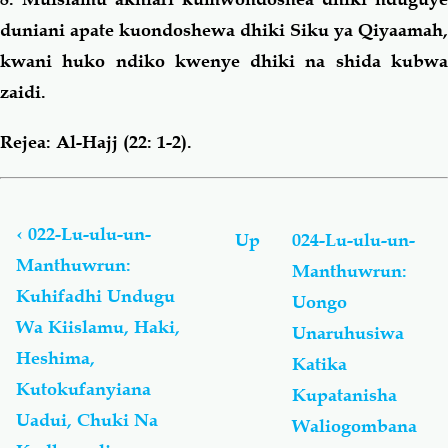
duniani apate kuondoshewa dhiki Siku ya Qiyaamah,
kwani huko ndiko kwenye dhiki na shida kubwa
zaidi.
Rejea: Al-Hajj (22: 1-2).
Book
traversal
links
‹
022-Lu-ulu-un-
Up
024-Lu-ulu-un-
for
Manthuwrun:
Manthuwrun:
Lu-
Kuhifadhi Undugu
ulu-
Uongo
un-
Wa Kiislamu, Haki,
Unaruhusiwa
Manthuwrun
Heshima,
Katika
-
لُؤْلُؤ
Kutokufanyiana
Kupatanisha
مَّنثُور
Uadui, Chuki Na
Waliogombana