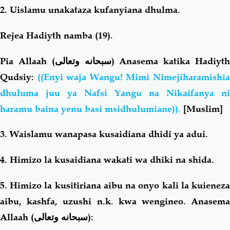
2. Uislamu unakataza kufanyiana dhulma.
Rejea Hadiyth namba (19).
Pia Allaah (
سبحانه وتعالى
) Anasema katika Hadiyt
Qudsiy:
((Enyi waja Wangu! Mimi Nimejiharamishi
dhuluma juu ya Nafsi Yangu na Nikaifanya ni
haramu baina yenu basi msidhulumiane)).
[
Muslim]
3. Waislamu wanapasa kusaidiana dhidi ya adui.
4. Himizo la kusaidiana wakati wa dhiki na shida.
5. Himizo la kusitiriana aibu na onyo kali la kuieneza
aibu, kashfa, uzushi n.k. kwa wengineo. Anasema
Allaah (
سبحانه وتعالى
):