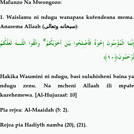
Mafunzo Na Mwongozo:
1. Waislamu ni ndugu wanapasa kutendeana mema.
Anasema Allaah (
سبحانه وتعالى
):
وَاتَّقُوا اللَّـهَ لَعَلَّكُمْ
ۚ
ِنَّمَا الْمُؤْمِنُونَ إِخْوَةٌ فَأَصْلِحُوا بَيْنَ أَخَوَيْكُمْ
﴿١٠﴾
تُرْحَمُونَ
Hakika Waumini ni ndugu, basi suluhisheni baina ya
ndugu zenu. Na mcheni Allaah ili mpate
kurehemewa.
[Al-Hujuraat: 10]
Pia rejea: Al-Maaidah (5: 2).
Rejea pia Hadiyth namba (20), (21).