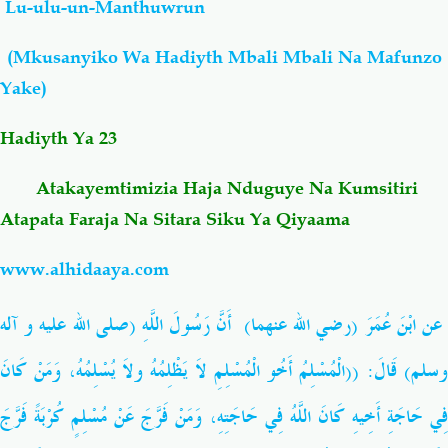
Lu-ulu-un-Manthuwrun
Salaf Wa Ummah
Firaq-Makundi
(Mkusanyiko Wa Hadiyth Mbali Mbali Na Mafunzo
Yake)
Fiqh-Ibaadah
Duaa-Adhkaar
Hadiyth Ya 23
Fataawa Za Ulamaa
Kauli Za Salaf
Atakayemtimizia Haja Nduguye Na Kumsitiri
Atapata Faraja Na Sitara Siku Ya Qiyaama
Akhlaaq-Aadaab
Raqaaiq
www.alhidaaya.com
Familia-Jamii
Maswali-Majibu
عن ابْنَ عُمَرَ (رضي الله عنهما) أَنَّ رَسُولَ اللَّهِ (صلى الله عليه و آله
Chemsha Bongo
Vitabu
وَمَنْ كَانَ
،
سلم) قَالَ: ((الْمُسْلِمُ أَخُو الْمُسْلِمِ لاَ يَظْلِمُهُ ولاَ يُسْلِمُهُ
وَمَنْ فَرَّجَ عَنْ مُسْلِمٍ كُرْبَةً فَرَّجَ
،
فِي حَاجَةِ أَخِيهِ كَانَ اللَّهُ فِي حَاجَتِهِ
Mapishi