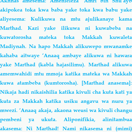
Akhnas amesema: Amenieleza ‘Amri bin Shu’ayb
akipokea toka kwa baba yake toka kwa babu yake
aliyesema: Kulikuwa na mtu ajulikanaye kama
Marthad. Kazi yake ilikuwa ni kuwabeba na
kuwatorosha mateka toka Makkah kuwaleta
Madiynah. Na hapo Makkah alikuwepo mwanamke
kahaba aitwaye ‘Anaaq ambaye alikuwa ni hawara
yake Marthad (kabla hajasilimu). Marthad alikuwa
amemwahidi mtu mmoja katika mateka wa Makkah
kuwa atambeba (kumtorosha). [Marthad anasema]:
Nikaja hadi nikaishilia katika kivuli cha kuta kati ya
kuta za Makkah katika usiku angavu wa nuru ya
mwezi. ‘Anaaq akaja, akaona weusi wa kivuli changu
pembeni ya ukuta. Aliponifikia, alinitambua
akasema: Ni Marthad! Nami nikasema ni (mimi)