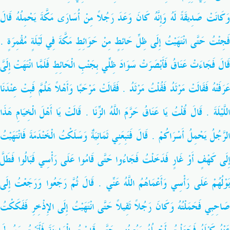
وَكَانَتْ صَدِيقَةً لَهُ وَإِنَّهُ كَانَ وَعَدَ رَجُلاً مِنْ أُسَارَى مَكَّةَ يَحْمِلُهُ قَالَ
فَجِئْتُ حَتَّى انْتَهَيْتُ إِلَى ظِلِّ حَائِطٍ مِنْ حَوَائِطِ مَكَّةَ فِي لَيْلَةٍ مُقْمِرَةٍ ‏.‏
قَالَ فَجَاءَتْ عَنَاقُ فَأَبْصَرَتْ سَوَادَ ظِلِّي بِجَنْبِ الْحَائِطِ فَلَمَّا انْتَهَتْ إِلَىَّ
عَرَفَتْهُ فَقَالَتْ مَرْثَدُ فَقُلْتُ مَرْثَدُ ‏.‏ فَقَالَتْ مَرْحَبًا وَأَهْلاً هَلُمَّ فَبِتْ عِنْدَنَا
اللَّيْلَةَ ‏.‏ قَالَ قُلْتُ يَا عَنَاقُ حَرَّمَ اللَّهُ الزِّنَا ‏.‏ قَالَتْ يَا أَهْلَ الْخِيَامِ هَذَا
الرَّجُلُ يَحْمِلُ أَسْرَاكُمْ ‏.‏ قَالَ فَتَبِعَنِي ثَمَانِيَةٌ وَسَلَكْتُ الْخَنْدَمَةَ فَانْتَهَيْتُ
إِلَى كَهْفٍ أَوْ غَارٍ فَدَخَلْتُ فَجَاءُوا حَتَّى قَامُوا عَلَى رَأْسِي فَبَالُوا فَطَلَّ
بَوْلُهُمْ عَلَى رَأْسِي وَأَعْمَاهُمُ اللَّهُ عَنِّي ‏.‏ قَالَ ثُمَّ رَجَعُوا وَرَجَعْتُ إِلَى
صَاحِبِي فَحَمَلْتُهُ وَكَانَ رَجُلاً ثَقِيلاً حَتَّى انْتَهَيْتُ إِلَى الإِذْخِرِ فَفَكَكْتُ