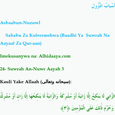
أسْبابُ النُّزُول
Salaf Wa Ummah
Firaq-Makundi
Asbaabun-Nuzuwl
Fiqh-Ibaadah
Duaa-Adhkaar
Sababu Za Kuteremshwa (Baadhi Ya Suwrah Na
Aayaat Za Qur-aan)
Fataawa Za Ulamaa
Kauli Za Salaf
Imekusanywa na:
Alhidaaya.com
Akhlaaq-Aadaab
Raqaaiq
24- Suwrah An-Nuwr Aayah 3
Familia-Jamii
Maswali-Majibu
Kauli Yake Allaah (
سبحانه وتعالى
):
Chemsha Bongo
Vitabu
الزَّانِي لَا يَنكِحُ إِلَّا زَانِيَةً أَوْ مُشْرِكَةً وَالزَّانِيَةُ لَا يَنكِحُهَا إِلَّا زَانٍ أَوْ مُشْرِكٌ
Mapishi
ۚ وَحُرِّمَ ذَٰلِكَ عَلَى الْمُؤْمِنِينَ ﴿٣﴾