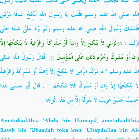
عَنْهُ كَبْلَهُ فَجَعَلْتُ أَحْمِلُهُ وَيُعِينُنِي حَتَّى قَدِمْتُ الْمَدِينَةَ فَأَتَيْتُ رَسُولَ
اللَّهِ صلى الله عليه وسلم فَقُلْتُ يَا رَسُولَ اللَّهِ أَنْكِحُ عَنَاقًا مَرَّتَيْنِ
فَأَمْسَكَ رَسُولُ اللَّهِ صلى الله عليه وسلم وَلَمْ يَرُدَّ عَلَىَّ شَيْئًا حَتَّى
َزَلَتِ ‏:‏
((الزَّانِي لاَ يَنْكِحُ إِلاَّ زَانِيَةً أَوْ مُشْرِكَةً وَالزَّانِيَةُ لاَ يَنْكِحُهَا إِلاَّ
زَانٍ أَوْ مُشْرِكٌ وَحُرِّمَ ذَلِكَ عَلَى الْمُؤْمِنِينَ ‏)
فَقَالَ رَسُولُ اللَّهِ صلى
الله عليه وسلم ‏"‏ يَا مَرْثَدُ الزَّانِي لاَ يَنْكِحُ إِلاَّ زَانِيَةً أَوْ مُشْرِكَةً وَالزَّانِيَةُ
لاَ يَنْكِحُهَا إِلاَّ زَانٍ أَوْ مُشْرِكٌ فَلاَ تَنْكِحْهَا ‏"‏ ‏.‏ قَالَ أَبُو عِيسَى هَذَا
حَدِيثٌ حَسَنٌ غَرِيبٌ لاَ نَعْرِفُهُ إِلاَّ مِنْ هَذَا الْوَجْهِ ‏.‏
Ametuhadithia ‘Abdu bin Humayd, ametuhadithia
Rawh bin ‘Ubaadah toka kwa ‘Ubaydullaa bin Al-