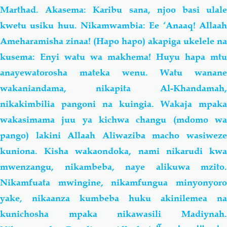
Marthad. Akasema: Karibu sana, njoo basi ulale
kwetu usiku huu. Nikamwambia: Ee ‘Anaaq! Allaah
Ameharamisha zinaa! (Hapo hapo) akapiga ukelele na
kusema: Enyi watu wa makhema! Huyu hapa mtu
anayewatorosha mateka wenu. Watu wanane
wakaniandama, nikapita Al-Khandamah,
nikakimbilia pangoni na kuingia. Wakaja mpaka
wakasimama juu ya kichwa changu (mdomo wa
pango) lakini Allaah Aliwaziba macho wasiweze
kuniona. Kisha wakaondoka, nami nikarudi kwa
mwenzangu, nikambeba, naye alikuwa mzito.
Nikamfuata mwingine, nikamfungua minyonyoro
yake, nikaanza kumbeba huku akinilemea
na
kunichosha mpaka nikawasili Madiynah.