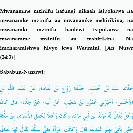
Mwanamme mzinifu hafungi nikaah isipokuwa na
mwanamke mzinifu au mwanamke mshirikina; na
mwanamke mzinifu haolewi isipokuwa na
mwanamme mzinifu au mshirikina. Na
imeharamishwa hivyo kwa Waumini.
[An Nuw
(24:3)]
Sababun-Nuzuwl:
حَدَّثَنَا عَبْدُ بْنُ حُمَيْدٍ، حَدَّثَنَا رَوْحُ بْنُ عُبَادَةَ، عَنْ عُبَيْدِ اللَّهِ بْنِ
الأَخْنَسِ، أَخْبَرَنِي عَمْرُو بْنُ شُعَيْبٍ، عَنْ أَبِيهِ، عَنْ جَدِّهِ، قَالَ كَانَ
رَجُلٌ يُقَالُ لَهُ مَرْثَدُ بْنُ أَبِي مَرْثَدٍ وَكَانَ رَجُلاً يَحْمِلُ الأَسْرَى مِنْ مَكَّةَ
حَتَّى يَأْتِيَ بِهِمُ الْمَدِينَةَ قَالَ وَكَانَتِ امْرَأَةٌ بَغِيٌّ بِمَكَّةَ يُقَالُ لَهَا عَنَاقُ