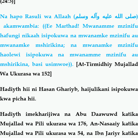
(24:3)]
Na hapo Rasuli wa Allaah (
صلى الله عليه وآله وسلم
akamwambia: ((Ee Marthad! Mwanamme mzinifu
hafungi nikaah isipokuwa na mwanamke mzinifu au
mwanamke mshirikina; na mwanamke mzinifu
haolewi isipokuwa na mwanamme mzinifu au
mshirikina, basi usimwoe)).
[At-Tirmidhiy Mujallad
Wa Ukurasa wa 152]
Hadiyth hii ni Hasan Ghariyb, haijulikani isipokuwa
kwa picha hii.
Hadiyth imekharijiwa na Abu Daawuwd katika
Mujallad wa Pili ukurasa wa 176, An-Nasaaiy katika
Mujallad wa Pili ukurasa wa 54, na Ibn Jariyr katika