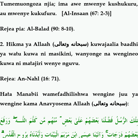
Tumemuongoza njia; ima awe mwenye kushukuru,
au mwenye kukufuru.
[Al-Insaan (67: 2-3)]
Rejea pia: Al-Balad (90: 8-10).
2. Hikma ya Allaah (
سبحانه وتعالى
) kuwajaalia baadh
ya watu kuwa ni masikini, wanyonge na wengineo
kuwa ni matajiri wenye nguvu.
Rejea: An-Nahl (16: 71).
Hata Manabii wamefadhilishwa wengine juu ya
wengine kama Anavyosema Allaah (
سبحانه وتعالى
):
تِلْكَ الرُّسُلُ فَضَّلْنَا بَعْضَهُمْ عَلَىٰ بَعْضٍ ۘ مِّنْهُم مَّن كَلَّمَ اللَّـهُ ۖ وَرَفَعَ
بَعْضَهُمْ دَرَجَاتٍ ۚ وَآتَيْنَا عِيسَى ابْنَ مَرْيَمَ الْبَيِّنَاتِ وَأَيَّدْنَاهُ بِرُوحِ الْقُدُسِ ۗ