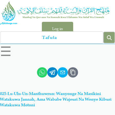
Skip
to
main
content
Log in
Search
left
☰
sidebar
menu
Qur-aan
Hadiyth
Sunnah
Tawhiyd
025-Lu-Ulu-Un-Manthuwrun: Wanyonge Na Masikini
Aqiydah
Manhaj
Watakuwa Jannah, Ama Wababe Wajeuri Na Wenye Kiburi
Watakuwa Motoni
Shirki & Kufru
Bid-'ah (Uzushi)