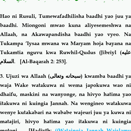
Hao ni Rusuli, Tumewafadhilisha baadhi yao juu ya
baadhi. Miongoni mwao kuna aliyesemeshwa na
Allaah, na Akawapandisha baadhi yao vyeo. Na
Tukampa ‘Iysaa mwana wa Maryam hoja bayana na
Tukamtia nguvu kwa Ruwh
i
l-Qudus
(Jibriyl
(عليه
السلام
.
[Al-Baqarah 2: 253].
3. Ujuzi wa Allaah (
سبحانه وتعالى
) kwamba baadhi ya
waja Wake watakuwa ni wema japokuwa wao ni
dhaifu, maskini na wanyonge, na hivyo hatima yao
itakuwa ni kuingia Jannah. Na wengineo watakuwa
wenye kutakabari na wababe wajeuri juu ya kuwa ni
matajiri, hivyo hatima yao itakuwa ni kuingia
motoni. [Hadiyth:
((Wataingia Jannah Waislam