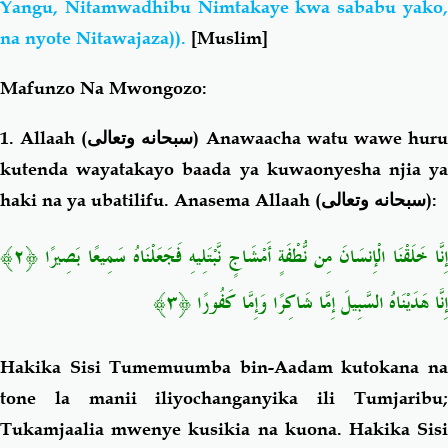
Yangu, Nitamwadhibu Nimtakaye kwa sababu yako,
na nyote Nitawajaza)).
[Muslim]
Mafunzo Na Mwongozo:
1. Allaah (
سبحانه وتعالى
) Anawaacha watu wawe hur
kutenda wayatakayo baada ya kuwaonyesha njia ya
haki na ya ubatilifu. Anasema Allaah (
سبحانه وتعالى
):
إِنَّا خَلَقْنَا الْإِنسَانَ مِن نُّطْفَةٍ أَمْشَاجٍ نَّبْتَلِيهِ فَجَعَلْنَاهُ سَمِيعًا بَصِيرًا ﴿٢﴾
إِنَّا هَدَيْنَاهُ السَّبِيلَ إِمَّا شَاكِرًا وَإِمَّا كَفُورًا ﴿٣﴾
Hakika Sisi Tumemuumba bin-Aadam kutokana na
tone la manii iliyochanganyika ili Tumjaribu;
Tukamjaalia mwenye kusikia na kuona. Hakika Sisi