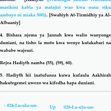
masikini kabla ya matajiri wao kwa nusu siku
ambayo ni miaka 500))
.
[Swahiyh At-Tirmidhiy ya Al
Albaaniy]
4. Bishara njema ya Jannah kwa walio wanyonge
duniani, na tisho la moto kwa wenye kutakabari na
wababe wajeuri.
Rejea Hadiyth namba (55), (59), 60).
5. Hadiyth hii inatufunza kuwa kufaulu Aakhirah
hakutegemei uwezo wa kifedha hapa duniani
.
Book
traversal
links
‹
024-Lu-ulu-un-
Up
026-Lu-ulu-un-
for