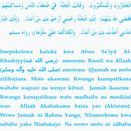
الْجَبَّارُونَ وَالْمُتَكَبِّرُونَ. وَقَالَتْ الْجَنَّةُ: فِيَّ ضُعَفَاءُ
النَّاسِ وَمَسَاكِينُهُمْ:
فَقَضَى الله بَيْنَهُمَا: إِنَّكِ الْجَنَّةُ رَحْمَتِي أَرْحَمُ بِكِ مَنْ أَشَاءُ. وَإِنَّكِ النَّارُ
عَذَابِي أُعَذِّبُ بِكِ مَنْ أَشَاءُ. وَلِكِلَاكُمَا
عَلَيَّ مِلْؤُهَا)) رواه مسلم
Imepokelewa kutoka kwa Abuu Sa’iyd Al-
Khudriyy(
رضي الله عنه
) amesema: Rasuli wa Allaa
(
صلى الله عليه وآله وسلم
) amesema: ((Jannah na moto
zilihojiana. Moto ukasema: Kwangu kunapatikana
wababe wajeuri na wenye kiburi. Jannah ikasema:
Kwangu kunapatikana watu madhaifu na masikini
wao. Allaah Akahukumu baina yao (Akisema):
Wewe Jannah ni Rahma Yangu,
Nitamrehemu kw
sababu yako Nimtakaye. Na wewe moto ni adhabu