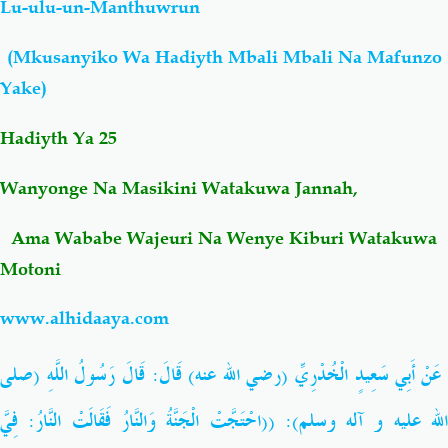
Lu-ulu-un-Manthuwrun
Salaf Wa Ummah
Firaq-Makundi
(Mkusanyiko Wa Hadiyth Mbali Mbali Na Mafunzo
Yake)
Fiqh-Ibaadah
Duaa-Adhkaar
Hadiyth Ya
25
Fataawa Za Ulamaa
Kauli Za Salaf
Wanyonge Na Masikini Watakuwa Jannah,
Akhlaaq-Aadaab
Raqaaiq
Ama Wababe Wajeuri Na Wenye Kiburi Watakuwa
Motoni
Familia-Jamii
Maswali-Majibu
www.alhidaaya.com
Chemsha Bongo
Vitabu
عَنْ أَبِي سَعِيدٍ الْخُدْرِيِّ (رضي الله عنه) قَالَ: قَالَ رَسُولُ اللَّهِ (صلى
Mapishi
الله عليه و آله وسلم): ((احْتَجَّتْ الْجَنَّةُ وَالنَّارُ فَقَالَتْ النَّارُ: فِيَّ