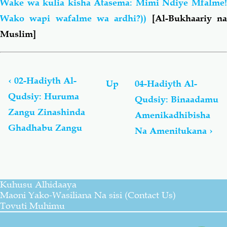
Wake wa kulia kisha Atasema: Mimi Ndiye Mfalme!
Wako wapi wafalme wa ardhi?))
[Al-Bukhaariy n
Muslim]
Book
traversal
links
‹
02-Hadiyth Al-
Up
04-Hadiyth Al-
for
Qudsiy: Huruma
Qudsiy: Binaadamu
Al-
Zangu Zinashinda
Ahaadiyth
Amenikadhibisha
Al-
Ghadhabu Zangu
Na Amenitukana
›
Qudsiyyah
Kuhusu Alhidaaya
Maoni Yako-Wasiliana Na sisi (Contact Us)
Tovuti Muhimu