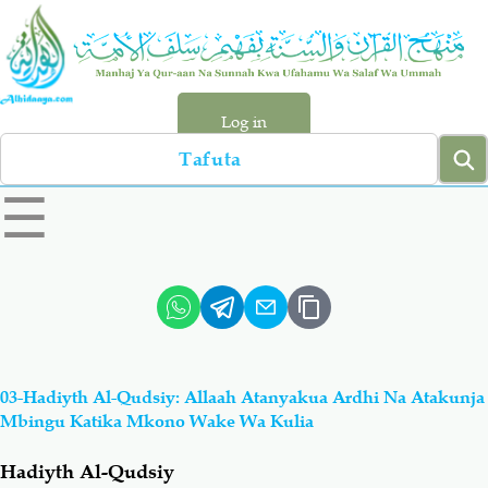
Skip
to
main
content
Log in
Search
left
☰
sidebar
menu
Qur-aan
Hadiyth
Sunnah
Tawhiyd
03-Hadiyth Al-Qudsiy: Allaah Atanyakua Ardhi Na Atakunja
Aqiydah
Manhaj
Mbingu Katika Mkono Wake Wa Kulia
Hadiyth Al-Qudsiy
Shirki & Kufru
Bid-'ah (Uzushi)