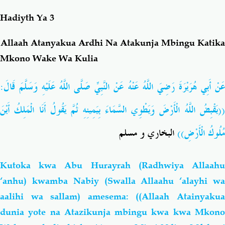
Hadiyth Ya 3
Salaf Wa Ummah
Firaq-Makundi
Allaah Atanyakua Ardhi Na Atakunja Mbingu Katika
Fiqh-Ibaadah
Duaa-Adhkaar
Mkono Wake Wa Kulia
عَنْ أَبِي هُرَيْرَةَ رَضِيَ اللَّهُ عَنْهُ عَنْ النَّبِيِّ صَلَّى اللَّهُ عَلَيْهِ وَسَلَّمَ قَالَ:
Fataawa Za Ulamaa
Kauli Za Salaf
((يَقْبِضُ اللَّهُ الْأَرْضَ وَيَطْوِي السَّمَاءَ بِيَمِينِهِ ثُمَّ يَقُولُ أَنَا الْمَلِكُ أَيْنَ
Akhlaaq-Aadaab
Raqaaiq
مُلُوكُ الْأَرْضِ))
البخاري و مسلم
Familia-Jamii
Maswali-Majibu
Kutoka kwa Abu Hu
rayrah
(Radhwiya Allaah
Chemsha Bongo
Vitabu
‘anhu)
kwamba Nabiy (Swalla Allaahu ‘alayhi w
aalihi wa sallam)
amesema: ((Allaah Atainyaku
Mapishi
dunia yote na Atazikunja mbingu kwa kwa Mkono