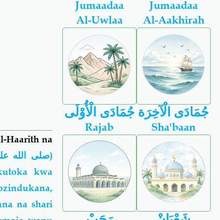
Jumaadaa
Jumaadaa
Al-Uwlaa
Al-Aakhirah
جُمَادَى الْآخِرَة
جُمَادَى الْأُوْلَى
Rajab
Sha'baan
l-Haarith na
صلى الله عل
)
kutoka kwa
zindukana,
na na shari
شَعْبَانْ
رَجَبْ