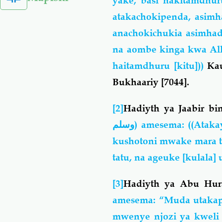
yake, basi hakitamdhuru
atakachokipenda, asimh
anachokichukia asimhadi
na aombe kinga kwa Al
haitamdhuru [kitu]))
Kau
Bukhaariy [7044].
[2]
Hadiyth ya Jaabir bi
وسلم
)
amesema:
((Ataka
kushotoni mwake mara t
tatu, na ageuke [kulala
[3]
Hadiyth ya Abu Hu
amesema:
“Muda utakap
mwenye njozi ya kweli z