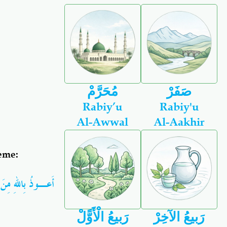
صَفَرْ
مُحَرَّمْ
Rabiy’u
Rabiy'u
Al-Awwal
Al-Aakhir
seme:
أَعـوذُ بِاللهِ مِ
رَبيعُ الآخِرْ
رَبيعُ الْأَوًّلْ