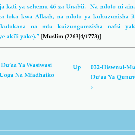
 kati ya sehemu 46 za Unabii. Na ndoto ni aina
ra toka kwa Allaah, na ndoto ya kuhuzunisha i
 kutokana na mtu kuizungumzisha nafsi ya
e akili yake).”
[M
uslim (2263]
4/1773)]
 Du’aa Ya Wasiwasi
Up
032-Hiswnul-Mu
a Uoga Na Mfadhaiko
Du’aa Ya Qunuw
›