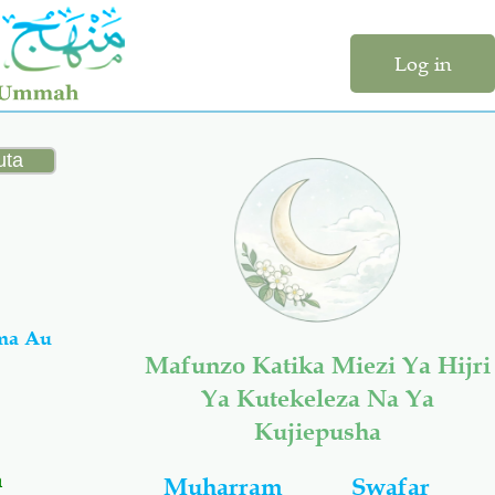
Log in
ma Au
Mafunzo Katika Miezi Ya Hijri
Ya Kutekeleza Na Ya
Kujiepusha
a
Muharram
Swafar