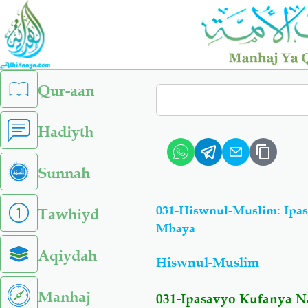
Skip
to
main
content
left
Qur-aan
Search
sidebar
menu
Hadiyth
Sunnah
031-Hiswnul-Muslim: Ip
Tawhiyd
Mbaya
Aqiydah
Hiswnul-Muslim
Manhaj
031-Ipasavyo Kufanya 