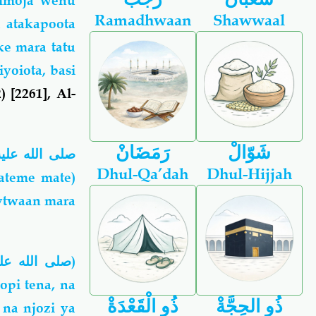
 mmoja wenu
Ramadhwaan
Shawwaal
 atakapoota
ke mara tatu
yoiota, basi
 [2261], Al-
شَوّالْ
رَمَضَانْ
صلى الله عليه
Dhul-Qa’dah
Dhul-Hijjah
(ateme mate)
ytwaan mara
صلى الله عل
)
pi tena, na
ذُو الحِجَّةْ
ذُو الْقَعْدَةْ
 na njozi ya