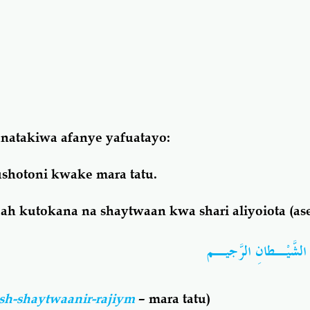
natakiwa afanye yafuatayo:
kushotoni kwake mara tatu.
aah kutokana
na shaytwaan
kwa shari aliyoiota (a
نَ الشَّيْـطانِ الرَّجيـم
h-shaytwaanir-rajiym
– mara tatu)