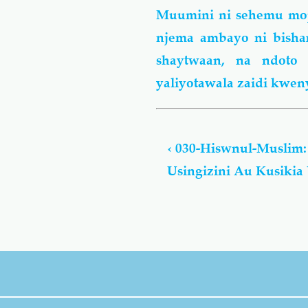
Muumini ni sehemu moja
njema ambayo ni bisha
shaytwaan, na ndoto
yaliyotawala zaidi kweny
Book
traversal
‹
030-Hiswnul-Muslim:
links
Usingizini Au Kusiki
for
Hiswnul-
Muslim:
Du’aa
Na
Adhkaar
Kusoma
Na