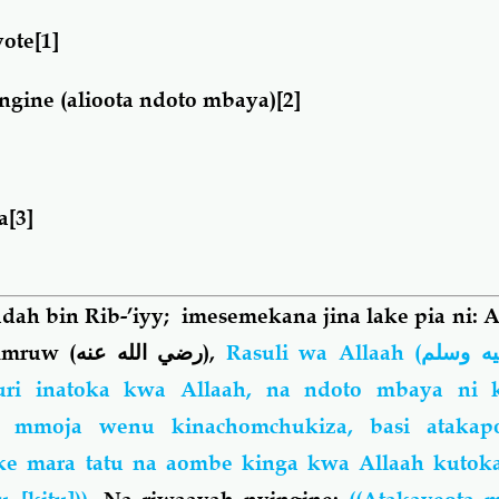
yote
[1]
ine (alioota ndoto mbaya)
[2]
a
[3]
ah bin Rib-’iyy; imesemekana jina lake pia ni: A
‘Amruw
(رضي الله عنه)
,
Rasuli wa Allaah
(
يه وسلم
uri inatoka kwa Allaah, na ndoto mbaya ni 
a mmoja wenu kinachomchukiza, basi atakapo
ke mara tatu na aombe kinga kwa Allaah kutoka