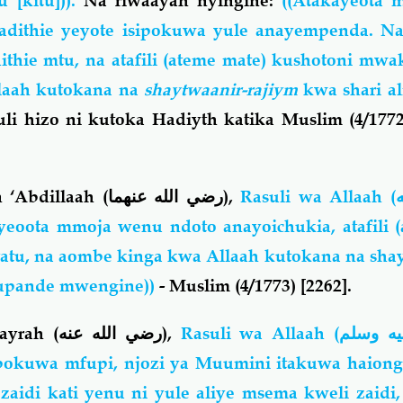
 [kitu])).
Na riwaayah nyingine:
((Atakayeota
adithie yeyote isipokuwa yule anayempenda. Na
thie mtu, na atafili (ateme mate) kushotoni mwa
laah kutokana na
shaytwaanir-rajiym
kwa shari ali
li hizo ni kutoka Hadiyth katika Muslim (4/1772)
n ‘Abdillaah
(رضي الله عنهما)
,
Rasuli wa Allaah
(
yeoota mmoja wenu ndoto anayoichukia, atafili 
atu, na aombe kinga kwa Allaah kutokana na sha
] upande mwengine))
- Muslim (4/1773) [2262].
rayrah
(رضي الله عنه)
,
Rasuli wa Allaah
(
يه وسلم
okuwa mfupi, njozi ya Muumini itakuwa haiongo
aidi kati yenu ni yule aliye msema kweli zaidi,