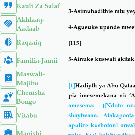
Kauli Za Salaf
3-Asimuhadithie mtu ye
Akhlaaq-
4-Agueuke upande mweng
Aadaab
Raqaaiq
[115]
5-Ainuke kuswali akitak
Familia-Jamii
Maswali-
Majibu
[1]
Hadiyth ya Abu Qataad
Chemsha
pia imesemekana ni: 
Bongo
amesema:
((Ndoto nz
Vitabu
shaytwaan. Atakapoot
apulize kushotoni mwa
Mapishi