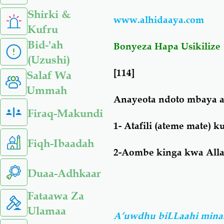
Shirki &
www.alhidaaya.com
Kufru
Bid-'ah
Bonyeza Hapa Usikilize
(Uzushi)
[114]
Salaf Wa
Ummah
Anayeota ndoto mbaya a
Firaq-Makundi
1- Atafili (ateme mate) 
Fiqh-Ibaadah
2-Aombe kinga kwa All
Duaa-Adhkaar
Fataawa Za
Ulamaa
A’uwdhu biLLaahi minas