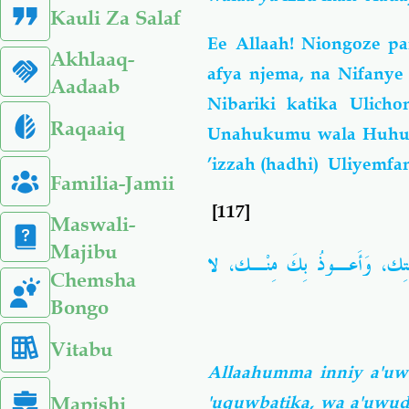
Kauli Za Salaf
Ee Allaah! Niongoze p
Akhlaaq-
afya njema, na Nifany
Aadaab
Nibariki katika Ulich
Raqaaiq
Unahukumu wala Huhuku
’izzah (hadhi) Uliyemf
Familia-Jamii
[117]
Maswali-
Majibu
ـتِك، وَأَعـوذُ بِكَ مِنْـك، لا
Chemsha
Bongo
Vitabu
Allaahumma inniy a'uw
Mapishi
'uquwbatika, wa a'uwud