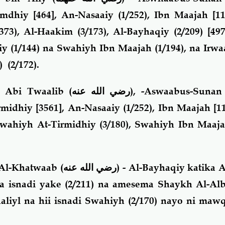
mdhiy [464], An-Nasaaiy (1/252), Ibn Maajah [1
373), Al-Haakim (3/173), Al-Bayhaqiy (2/209) [497
y (1/144) na Swahiyh Ibn Maajah (1/194), na Irwa
رحمه الله)
(2/172).
in Abi Twaalib
(رضي الله عنه)
, -Aswaabus-Sunan
midhiy [3561], An-Nasaaiy (1/252), Ibn Maajah [
z Swahiyh At-Tirmidhiy (3/180), Swahiyh Ibn Maaja
 Al-Khatwaab
(رضي الله عنه)
-
Al-Bayhaqiy katika A
a isnadi yake (2/211) na amesema Shaykh Al-Al
aliyl na hii isnadi Swahiyh (2/170) nayo ni ma