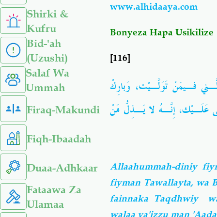
www.alhidaaya.com
Shirki &
Kufru
Bonyeza Hapa Usikilize
Bid-'ah
(Uzushi)
[116]
Salaf Wa
ي فـيمَنْ تَوَلَّـيْت، وَبارِكْ
Ummah
لَـيْك، إِنَّـهُ لا يَـذِلُّ مَنْ
Firaq-Makundi
Fiqh-Ibaadah
Allaahummah-diniy fiy
Duaa-Adhkaar
fiyman Tawallayta, wa B
Fataawa Za
fainnaka Taqdhwiy wal
Ulamaa
walaa ya'izzu man 'Aada