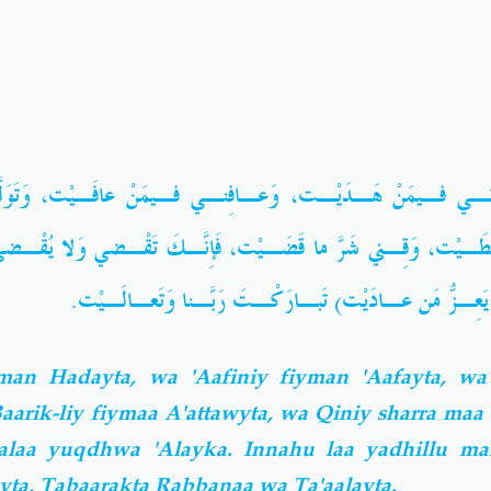
ِنـي فـيمَنْ هَـدَيْـت، وَعـافِنـي فـيمَنْ عافَـيْت، وَتَوَلَّـن
ـيْت، وَقِـني شَرَّ ما قَضَـيْت، فَإِنَّـكَ تَقْـضي وَلا يُقْـضى عَ
يَعِـزُّ مَن عـادَيْت) تَبـارَكْـتَ رَبَّـنا وَتَعـالَـيْت
man Hadayta, wa 'Aafiniy fiyman 'Aafayta, wa
aarik-liy fiymaa A'attawyta, wa Qiniy sharra ma
aa yuqdhwa 'Alayka. Innahu laa yadhillu ma
yta, Tabaarakta Rabbanaa wa Ta'aalayta.