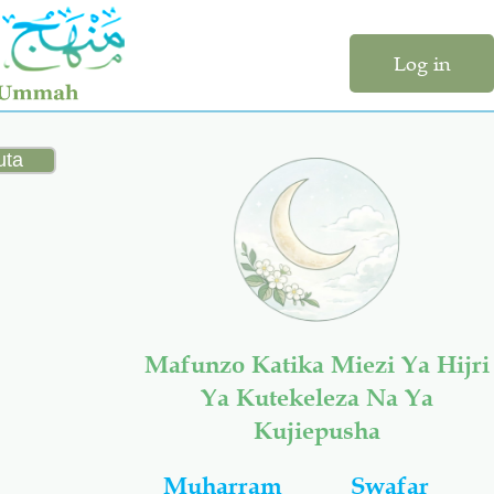
Log in
Mafunzo Katika Miezi Ya Hijri
Ya Kutekeleza Na Ya
Kujiepusha
Muharram
Swafar