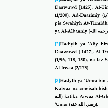
Daawuwd [1425], At-Tir
(1/200), Ad-Daarimiy (1/
pia Swahiyh At-Tirmidhi
ya Al-Albaaniy
(
[2]
Hadiyth ya ‘Aliy b
Daawuwd [ 1427], At-Tir
(1/96, 118, 150), na ta
Al-Irwaa (2/175)
[3]
Hadyth ya ‘Umra bin
Kubraa na ameisahihish
الله)
katika Arwaa Al-Gh
‘Umar
(رضي الله عنه)
.