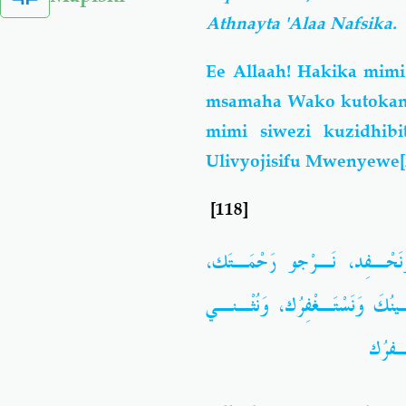
Athnayta 'Alaa Nafsika.
Ee Allaah! Hakika mimi
msamaha Wako kutokana
mimi siwezi kuzidhib
Ulivyojisifu Mwenyewe
[118]
 وَنَحْـفِد، نَـرْجو رَحْمَـتَك
ُكَ وَنَسْتَـغْفِرُك، وَنُثْـنـي
ْـفرُك