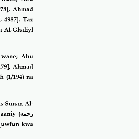
178], Ahmad
, 4987]. Taz
a Al-Ghaliyl
 wane; Abu
1179], Ahmad
h (1/194) na
s-Sunan Al-
baaniy
(رحمه
wquwfun kwa