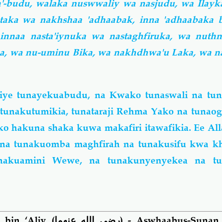
-budu, walaka nuswwaliy wa nasjudu, wa Ilayka
aka wa nakhshaa 'adhaabak, inna 'adhaabaka bi
nnaa nasta'iynuka wa nastaghfiruka, wa nuthni
ka, wa nu-uminu Bika, wa nakhdhwa'u Laka, wa n
iye tunayekuabudu, na Kwako tunaswali na tun
tunakutumikia, tunataraji Rehma Yako na tunao
o hakuna shaka kuwa makafiri itawafikia. Ee Al
 na tunakuomba maghfirah na tunakusifu kwa kh
tunakuamini Wewe, na tunakunyenyekea na t
 bin ‘Aliy
(رضي الله عنهما)
- Aswhaabus-Sunan