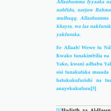
Allaahumma Iyyaaka na'
nahfidu, narjuw Rahmat
mulhaqq. Allaahumma i
khayra, wa laa nakfuru
yakfuruka.
Ee Allaah! Wewe tu Nd
Kwako tunakimbilia na 
Yako, kwani adhabu Yak
sisi tunakutaka msaada
hatukukufurishi na 
anayekukufuru
[3]
[1]
Hadiyth ya Al-Hasan