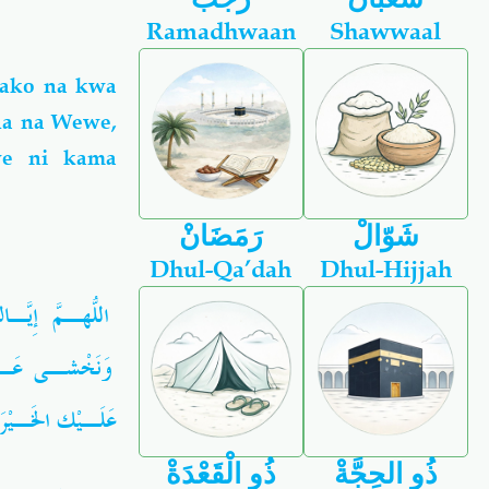
Ramadhwaan
Shawwaal
Zako na kwa
na na Wewe,
we ni kama
شَوّالْ
رَمَضَانْ
Dhul-Qa’dah
Dhul-Hijjah
اللّهُـمَّ إِي،
وَنَخْشـى عَـذاب
عَلَـيْك الخَـيْرَ
ذُو الحِجَّةْ
ذُو الْقَعْدَةْ