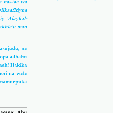
 nas-'aa wa
lkaafiriyna
y 'Alaykal-
akhla'u man
asujudu, na
gopa adhabu
laah! Hakika
eri na wala
unamuepuka
 wane; Abu