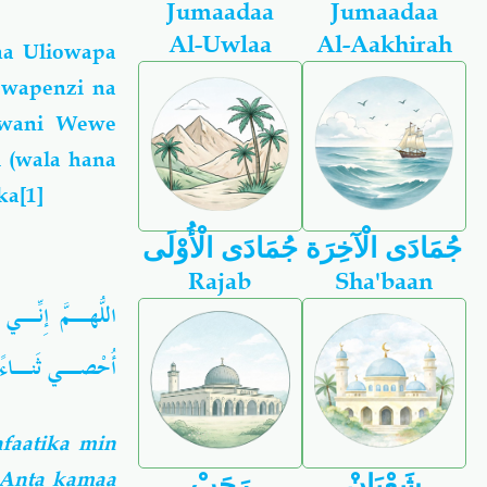
Jumaadaa
Jumaadaa
Al-Uwlaa
Al-Aakhirah
na Uliowapa
 wapenzi na
 kwani Wewe
 (wala hana
k
a
[1]
جُمَادَى الْآخِرَة
جُمَادَى الْأُوْلَى
Rajab
Sha'baan
اللّهُـمَّ إِنِّ
أُحْصـي ثَنـاءً 
faatika min
 Anta kamaa
شَعْبَانْ
رَجَبْ