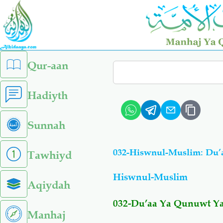
Skip
to
main
content
left
Qur-aan
Search
sidebar
menu
Hadiyth
Sunnah
032-Hiswnul-Muslim: Du’
Tawhiyd
Hiswnul-Muslim
Aqiydah
032-Du’aa Ya Qunuwt Ya
Manhaj