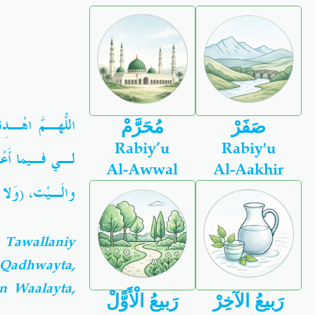
اللّهُـمَّ اهْـد
صَفَرْ
مُحَرَّمْ
Rabiy’u
Rabiy'u
لـي فـيما أَعْطَ
Al-Awwal
Al-Aakhir
والَـيْت، (وَلا .
 Tawallaniy
a Qadhwayta,
n Waalayta,
رَبيعُ الآخِرْ
رَبيعُ الْأَوًّلْ