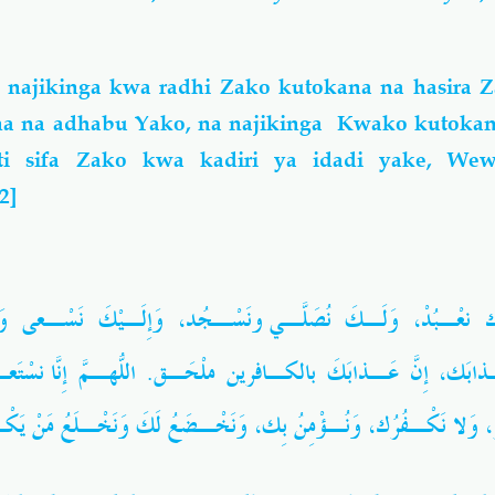
 najikinga kwa radhi Zako kutokana na hasira 
 na adhabu Yako, na najikinga Kwako kutoka
iti sifa Zako kwa kadiri ya idadi yake, We
[2]
ّـاكَ نعْـبُدْ، وَلَـكَ نُصَلّـي وَنَسْـجُد، وَإِلَـيْكَ نَسْـعى
َك، إِنَّ عَـذابَكَ بالكـافرين ملْحَـق. اللّهُـمَّ إِنّا نَسْتَعـين
، وَلا نَكْـفُرُك، وَنُـؤْمِنُ بِك، وَنَخْـضَعُ لَكَ وَنَخْـلَعُ مَنْ يَك