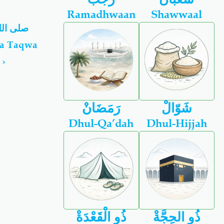
Ramadhwaan
Shawwaal
a
›
شَوّالْ
رَمَضَانْ
Dhul-Qa’dah
Dhul-Hijjah
ذُو الحِجَّةْ
ذُو الْقَعْدَةْ