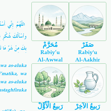
اللَّهُمَّ إِنَّي أ،
وأسْألُكَ شُكْرِ نِع
صَفَرْ
مُحَرَّمْ
بِكَ مِنْ شَرِّ مَا تَ
Rabiy’u
Rabiy'u
Al-Awwal
Al-Aakhir
 wa as-aluka
i’matika, wa
 wa as-aluka
staghfiruka
رَبيعُ الآخِرْ
رَبيعُ الْأَوًّلْ