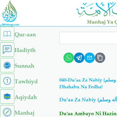
Skip
to
main
content
left
Qur-aan
Search
sidebar
menu
Hadiyth
Sunnah
040-Du’aa Za Nabiy (صلى الله عليه وآله وسلم): Du'aa Ambayo Ni Hazina Kuliko Hazina Ya
Tawhiyd
Dhahabu Na Fedha!
Aqiydah
Du’aa Za Nabiy (
آله وسلم
Manhaj
Du'aa Ambayo Ni Hazin