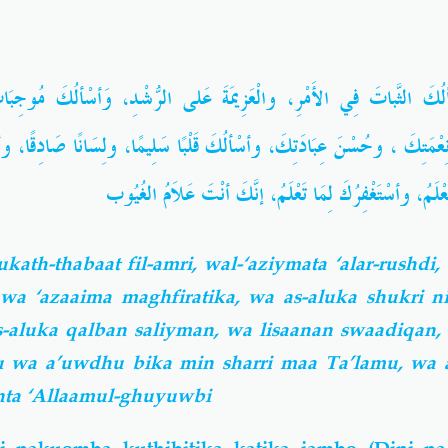
َسْألُكَ الثَّباتَ فِي الأَمْرِ، والْعَزِيمَةَ عَلى الرُّشْدِ، وَأسْألُكَ مُوجِبَ
ْمَتِكَ ، وحُسْنَ عِبَادَتِكَ، وأسْألُكَ قَلْبًا سَلِيمًا، ولِسَانًا صَادِقًا، وأ
عْلَمُ، وأسْتَغْفِرُكَ لِمَا تَعْلَمُ، إنَّكَ أنْتَ عَلاَمُ الغُيُوب
ath-thabaat fil-amri, wal-‘aziymata ‘alar-rushdi,
wa ‘azaaima maghfiratika, wa as-aluka shukri n
s-aluka qalban saliyman, wa lisaanan swaadiqan,
 wa a’uwdhu bika min sharri maa Ta’lamu, wa a
nta ‘Allaamul-ghuyuwbi