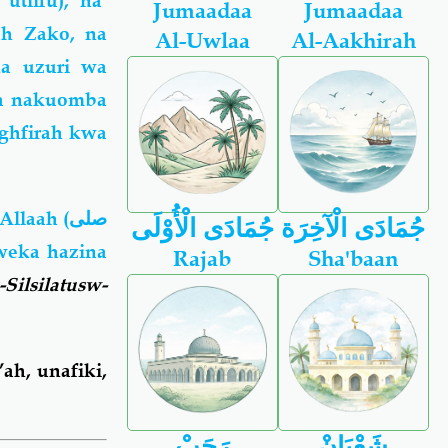
utiifu), na
Jumaadaa
Jumaadaa
ah Zako, na
Al-Uwlaa
Al-Aakhirah
a uzuri wa
na nakuomba
ghfirah kwa
Allaah (
صلى
جُمَادَى الْآخِرَة
جُمَادَى الْأُوْلَى
weka hazina
Rajab
Sha'baan
-Silsilatusw-
ah, unafiki,
شَعْبَانْ
رَجَبْ