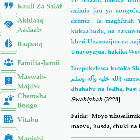
Ee Allaah, hakika mim
Kauli Za Salaf
azimio juu ya uongof
Akhlaaq-
azimio la maghfirah 
Aadaab
kukuabudu, na nakuomb
kheri Unazozijua na na
Raqaaiq
Unayoyajua, hakika Wew
Familia-Jamii
Imepokelewa kutoka Sh
Maswali-
الله عليه وآله وسلم
) ames
Majibu
dhahabu na fedha, basi 
Chemsha
Swahiyhah
(3228]
Bongo
Faida: Moyo uliosalimika
Vitabu
maovu, husda, chuki na 
Mapishi