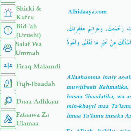
Shirki &
Alhidaaya.com
Kufru
Bid-'ah
اتِ رَحْمَتِكَ، وَعَزَائِمَ مَغْفِرَتِكَ
(Uzushi)
سْألُكَ مِنْ خَيْرِ ما تَعْلَمُ، وأعُوذُ
Salaf Wa
Ummah
Firaq-Makundi
Allaahumma inniy as-aluk
Fiqh-Ibaadah
muwjibaati Rahmatika, 
husna ‘ibaadatika, wa a
Duaa-Adhkaar
min-khayri maa Ta’lamu
Fataawa Za
limaa Ta’lamu innaka A
Ulamaa