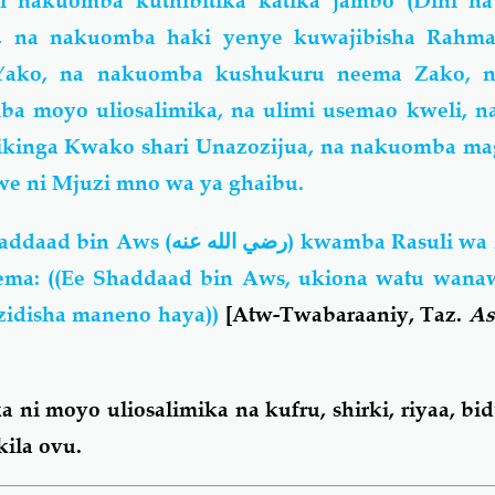
i nakuomba kuthibitika katika jambo (Dini na 
u, na nakuomba haki yenye kuwajibisha Rahm
Yako, na nakuomba kushukuru neema Zako, n
a moyo uliosalimika, na ulimi usemao kweli, 
jikinga Kwako shari Unazozijua, na nakuomba ma
e ni Mjuzi mno wa ya ghaibu.
addaad bin Aws
(رضي الله عنه)
kwamba Rasuli wa 
ema: ((Ee Shaddaad bin Aws, ukiona watu wana
zidisha maneno haya))
[Atw-Twabaraaniy, Taz.
As
 ni moyo uliosalimika na kufru, shirki, riyaa, bid’
kila ovu.