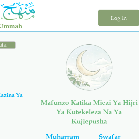
Log in
Mafunzo Katika Miezi Ya Hijri
Ya Kutekeleza Na Ya
Kujiepusha
Muharram
Swafar