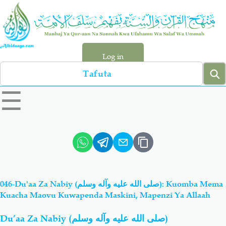
Skip
to
main
content
Log in
Search
left
☰
sidebar
menu
Qur-aan
Hadiyth
Sunnah
Tawhiyd
046-Du'aa Za Nabiy (صلى الله عليه وآله وسلم): Kuomba Mema
Aqiydah
Manhaj
Kuacha Maovu Kuwapenda Maskini, Mapenzi Ya Allaah
Du’aa Za Nabiy (
صلى الله عليه وآله وسلم
)
Shirki & Kufru
Bid-'ah (Uzushi)