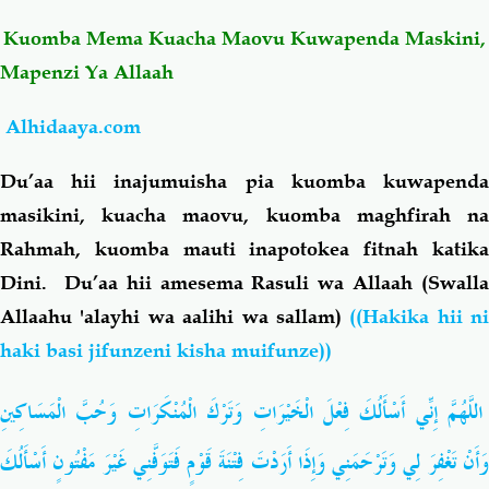
Kuomba Mema Kuacha Maovu Kuwapenda Maskini,
Salaf Wa Ummah
Firaq-Makundi
Mapenzi Ya Allaah
Fiqh-Ibaadah
Duaa-Adhkaar
Alhidaaya.com
Du’aa hii inajumuisha pia kuomba kuwapenda
Fataawa Za Ulamaa
Kauli Za Salaf
masikini, kuacha maovu, kuomba maghfirah na
Rahmah, kuomba mauti inapotokea fitnah katika
Akhlaaq-Aadaab
Raqaaiq
Dini. Du’aa hii amesema Rasuli wa Allaah (Swalla
Allaahu 'alayhi wa aalihi wa sallam)
((Hakika hii ni
Familia-Jamii
Maswali-Majibu
haki basi jifunzeni kisha muifunze))
Chemsha Bongo
Vitabu
اللَّهُمَّ إِنِّي أَسْأَلُكَ فِعْلَ الْخَيْرَاتِ وَتَرْكَ الْمُنْكَرَاتِ وَحُبَّ الْمَسَاكِينِ
Mapishi
وَأَنْ تَغْفِرَ لِي وَتَرْحَمَنِي وَإِذَا أَرَدْتَ فِتْنَةَ قَوْمٍ فَتَوَفَّنِي غَيْرَ مَفْتُونٍ أَسْأَلُكَ