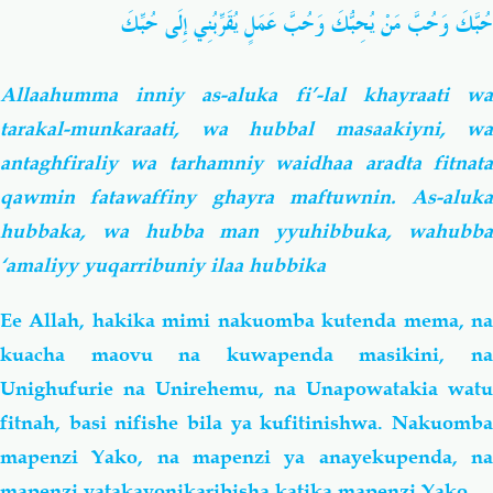
حُبَّكَ وَحُبَّ مَنْ يُحِبُّكَ وَحُبَّ عَمَلٍ يُقَرِّبُنِي إِلَى حُبِّكَ
Allaahumma inniy as-aluka fi’-lal khayraati wa
tarakal-munkaraati, wa hubbal masaakiyni, wa
antaghfiraliy wa tarhamniy waidhaa aradta fitnata
qawmin fatawaffiny ghayra maftuwnin. As-aluka
hubbaka, wa hubba man yyuhibbuka, wahubba
‘amaliyy yuqarribuniy ilaa hubbika
Ee Allah, hakika mimi nakuomba kutenda mema, na
kuacha maovu na kuwapenda masikini, na
Unighufurie na Unirehemu, na Unapowatakia watu
fitnah, basi nifishe bila ya kufitinishwa. Nakuomba
mapenzi Yako, na mapenzi ya anayekupenda, na
mapenzi yatakayonikaribisha katika mapenzi Yako.