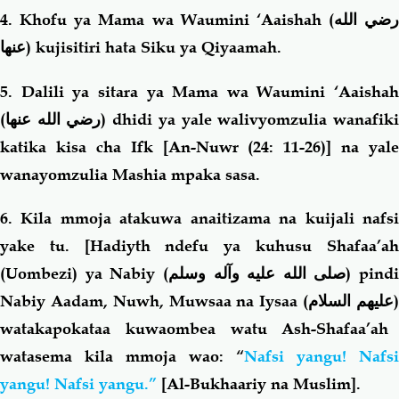
4
. Khofu ya Mama wa Waumini ‘Aaishah (
رضي الله
عنها
) kujisitiri hata Siku ya Qiyaamah.
5. Dalili ya sitara ya Mama wa Waumini ‘Aaishah
(
رضي الله عنها
) dhidi ya yale walivyomzulia wanafik
katika kisa cha Ifk [An-Nuwr (24: 11-26)] na yale
wanayomzulia Mashia mpaka sasa.
6. Kila mmoja atakuwa anaitizama na kuijali nafsi
yake tu. [Hadiyth ndefu ya kuhusu Shafaa’ah
(Uombezi) ya Nabiy (
صلى الله عليه وآله وسلم
) pindi
Nabiy Aadam, Nuwh, Muwsaa na Iysaa
(عليهم السلام
watakapokataa kuwaombea watu Ash-Shafaa’ah
watasema kila mmoja wao: “
Nafsi yangu! Nafsi
yangu! Nafsi yangu.”
[Al-Bukhaariy na Muslim].