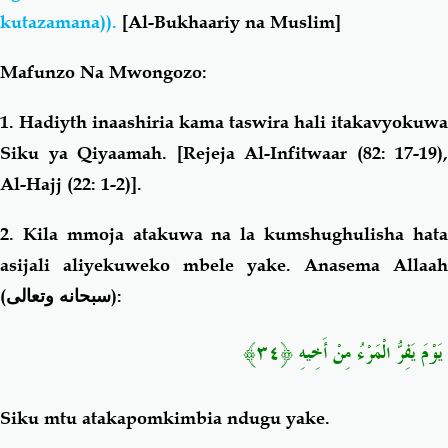
kutazamana)).
[Al-Bukhaariy na Muslim]
Mafunzo Na Mwongozo:
1. Hadiyth inaashiria kama taswira hali itakavyokuwa
Siku ya Qiyaamah. [Rejeja Al-Infitwaar (82: 17-19),
Al-Hajj (22: 1-2)].
2. Kila mmoja atakuwa na la kumshughulisha hata
asijali aliyekuweko mbele yake. Anasema Allaah
(
سبحانه وتعالى
):
يَوْمَ يَفِرُّ الْمَرْءُ مِنْ أَخِيهِ ﴿٣٤﴾
Siku mtu atakapomkimbia ndugu yake.