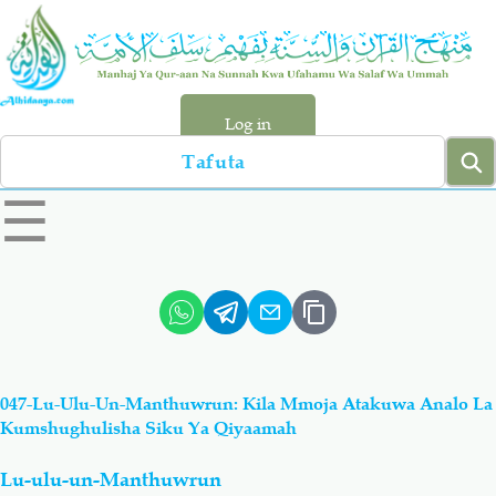
Skip
to
main
content
Log in
Search
left
☰
sidebar
menu
Qur-aan
Hadiyth
Sunnah
Tawhiyd
047-Lu-Ulu-Un-Manthuwrun: Kila Mmoja Atakuwa Analo La
Aqiydah
Manhaj
Kumshughulisha Siku Ya Qiyaamah
Lu-ulu-un-Manthuwrun
Shirki & Kufru
Bid-'ah (Uzushi)