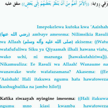
وَفِي رِواية:
((ألأَمْرُ أَهَمُّ مِنْ أَنْ يَنْظُرَ بَعْضُهُمْ إِلَى بَعْضٍ))
متفق عليه
Imepokelewa kutoka kwa ‘Aaishah
(
رضي الله عنها
) ambaye amesema: Nilimsikia Rasul
wa Allaah (
صلى الله عليه وآله وسلم
) akisema: ((Watu
watafufuliwa Siku ya Qiyaamah ilhali hawana viatu,
wako uchi, ni mazunga [hawakutahiriwa])).
Nikamuuliza: Ee Rasuli wa Allaah! Wanaume na
wanawake wote watatazamana? Akasema: ((Ee
‘Aaishah! Hali itakuwa ngumu hata hawatoweza
kushughulika na jambo hilo!))
Katika riwaayah nyingine imesema:
((Hali itakuwa
ngumu mno kiasi kwamba hawatoweza