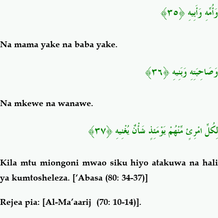
وَأُمِّهِ وَأَبِيهِ ﴿٣٥﴾
Na mama yake na baba yake.
وَصَاحِبَتِهِ وَبَنِيهِ ﴿٣٦﴾
Na mkewe na wanawe.
لِكُلِّ امْرِئٍ مِّنْهُمْ يَوْمَئِذٍ شَأْنٌ يُغْنِيهِ ﴿٣٧﴾
Kila mtu miongoni mwao siku hiyo atakuwa na hali
ya kumtosheleza.
[‘Abasa (80: 34-37)]
Rejea pia: [Al-Ma’aarij (70: 10-14)].